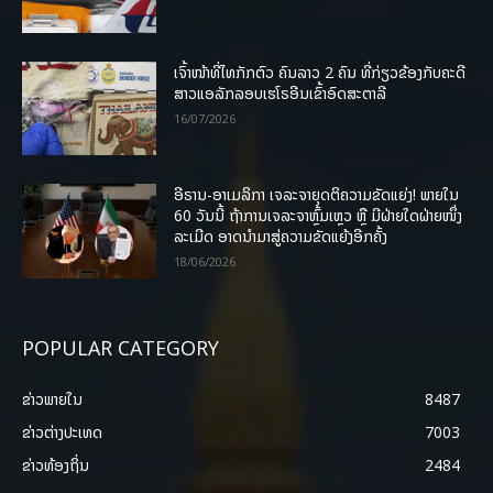
ເຈົ້າໜ້າທີ່ໄທກັກຕົວ ຄົນລາວ 2 ຄົນ ທີ່ກ່ຽວຂ້ອງກັບຄະດີ
ສາວແອລັກລອບເຮໂຣອີນເຂົ້າອົດສະຕາລີ
16/07/2026
ອີຣານ-ອາເມລິກາ ເຈລະຈາຍຸດຕິຄວາມຂັດແຍ່ງ! ພາຍໃນ
60 ວັນນີ້ ຖ້າການເຈລະຈາຫຼົ້ມເຫຼວ ຫຼື ມີຝ່າຍໃດຝ່າຍໜຶ່ງ
ລະເມີດ ອາດນໍາມາສູ່ຄວາມຂັດແຍ້ງອີກຄັ້ງ
18/06/2026
POPULAR CATEGORY
ຂ່າວພາຍ​ໃນ
8487
ຂ່າວຕ່າງປະເທດ
7003
ຂ່າວທ້ອງຖິ່ນ
2484