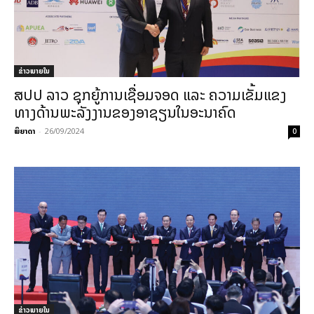
ຂ່າວພາຍ​ໃນ
ສປປ ລາວ ຊຸກຍູ້ການເຊື່ອມຈອດ ແລະ ຄວາມເຂັ້ມແຂງ
ທາງດ້ານພະລັງງານຂອງອາຊຽນໃນອະນາຄົດ
ພິຍາດາ
-
26/09/2024
0
ຂ່າວພາຍ​ໃນ