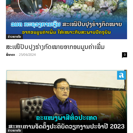
ຂ່າວພາຍ​ໃນ
ສະເໜີປັບປຸງຮ່າງກົດໝາຍອາກອນມູນຄ່າເພີ່ມ
ພິຍາດາ
-
25/06/2024
0
ຂ່າວພາຍ​ໃນ