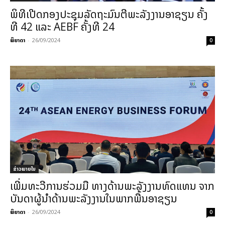
ພິທີເປີດກອງປະຊຸມລັດຖະມົນຕີພະລັງງານອາຊຽນ ຄັ້ງ
ທີ 42 ແລະ AEBF ຄັ້ງທີ 24
ພິຍາດາ
-
26/09/2024
0
ຂ່າວພາຍ​ໃນ
ເພີ່ມ​ທະວີ​ການ​ຮ່ວມ​ມື ທາງ​ດ້ານ​ພະລັງງານທົດແທນ ຈາກ
ບັນດາ​ຜູ້ນຳ​ດ້ານ​ພະລັງງານ​ໃນພາກພື້ນອາຊຽນ
ພິຍາດາ
-
26/09/2024
0