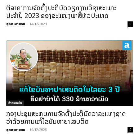
ຕີລາຄາການຈັດຕັ້ງປະຕິບັດວຽກງານວິຊາສະເພາະ
ປະຈຳປີ 2023 ຂອງຂະແໜງພາສີທົ່ວປະເທດ
ສຸກສະດາພອນ
-
14/12/2023
0
ຂ່າວພາຍ​ໃນ
ກອງປະຊຸມສະຫຼຸບການຈັດຕັ້ງປະຕິບັດວາລະແຫ່ງຊາດ
ວ່າດ້ວຍການແກ້ໄຂບັນຫາຢາເສບຕິດ
ສຸກສະດາພອນ
-
14/12/2023
0