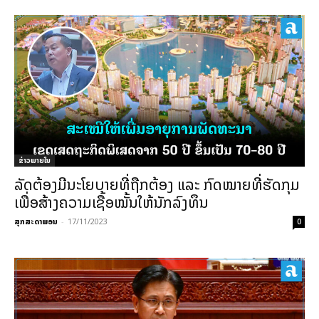
ຂ່າວພາຍ​ໃນ
ລັດຕ້ອງມີນະໂຍບາຍທີ່ຖືກຕ້ອງ ແລະ ກົດໝາຍທີ່ຮັດກຸມ
ເພື່ອສ້າງຄວາມເຊື້ອໝັ້ນໃຫ້ນັກລົງທຶນ
ສຸກສະດາພອນ
-
17/11/2023
0