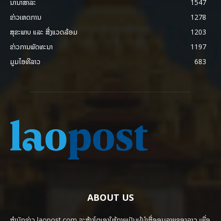
ນານາສາລະ
1547
ຂ່າວເຫດການ
1278
ສຸຂະພາບ ແລະ ສີ່ງແວດລ້ອມ
1203
ຂ່າວການພັດທະນາ
1197
ມູມໄອທີລາວ
683
ABOUT US
ສຳນັກຂ່າວ laopost.com ຈະສ້າງໂຕເອງໃຫ້ກາຍເປັນຜູ້ນຳສື່ອອນລາຍຂອງລາວ ເພື່ອ