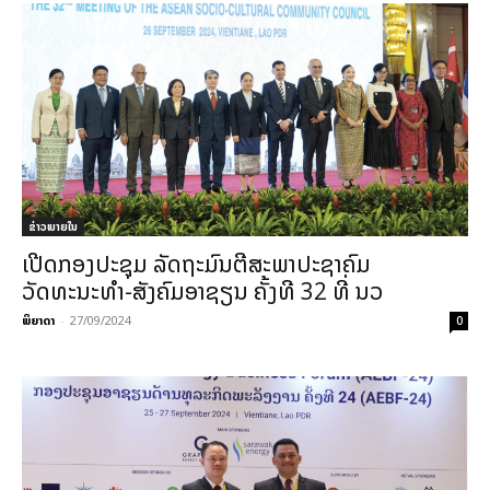
ຂ່າວພາຍ​ໃນ
ເປີດກອງປະຊຸມ ລັດຖະມົນຕີສະພາປະຊາຄົມ
ວັດທະນະທຳ-ສັງຄົມອາຊຽນ ຄັ້ງທີ 32 ທີ່ ນວ
ພິຍາດາ
-
27/09/2024
0