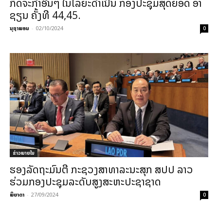
ກິດຈະກໍາອື່ນໆ ໃນໄລຍະດໍາເນີນ ກອງປະຊຸມສຸດຍອດ ອາ
ຊຽນ ຄັ້ງທີ 44,45.
ນຸຖາພອນ
-
02/10/2024
0
ຂ່າວພາຍ​ໃນ
ຮອງລັດຖະມົນຕີ ກະຊວງສາທາລະນະສຸກ ສປປ ລາວ
ຮ່ວມກອງປະຊຸມລະດັບສູງສະຫະປະຊາຊາດ
ພິຍາດາ
-
27/09/2024
0