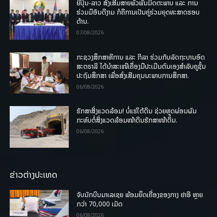
ຍີ່ປຸ່ນ-ລາວ ສົ່ງເສີມສາຍພົວພັນມິດຕະພາບ ແລະ ການ
ຮ່ວມມືອັນດີງາມ ກໍຄືການເປັນຄູ່ຮ່ວມຍຸດທະສາດຮອບ
ດ້ານ.
07/08/2026
ກະຊວງສຶກສາທິການ ແລະ ກິລາ ຮ່ວມກັບລັດຖະບານອົດ
ສະຕຣາລີ ໄດ້ນຳສະເໜີເຄື່ອງມືປະເມີນຕົນເອງສຳລັບຄູຊັ້ນ
ປະຖົມສຶກສາ ເພື່ອສົ່ງເສີມຄຸນນະພາບການສຶກສາ.
06/08/2026
ຮັກສາສິ່ງແວດລ້ອມ! ບໍ່ແຮ່ໃຕ້ດິນ ຊ່ວຍຫຼຸດຜ່ອນຜົນ
ກະທົບຕໍ່ສິ່ງແວດລ້ອມໜ້າດິນຮັກສາໜ້າດິນ.
06/08/2026
ຂ່າວຕ່າງປະເທດ
ຈັບນັກບິນມາເລເຊຍ ພ້ອມຍຶດເຄື່ອງຂອງກາງ ຢາອີ ຫຼາຍ
ກວ່າ 70,000 ເມັດ
06/08/2026