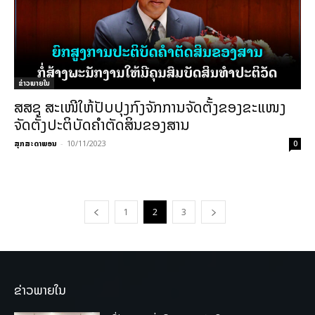
ຂ່າວພາຍ​ໃນ
ສສຊ ສະເໜີໃຫ້ປັບປຸງກົງຈັກການຈັດຕັ້ງຂອງຂະແໜງ
ຈັດຕັ້ງປະຕິບັດຄໍາຕັດສິນຂອງສານ
ສຸກສະດາພອນ
-
10/11/2023
0
1
2
3
ຂ່າວພາຍໃນ