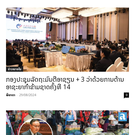
ຂ່າວພາຍ​ໃນ
ກອງປະຊຸມລັດຖະມົນຕີອາຊຽນ + 3 ວ່າດ້ວຍການຕ້ານ
ອາຊະຍາກໍາຂ້າມຊາດຄັ້ງທີ 14
ພິຍາດາ
-
29/08/2024
0