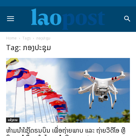
Home
Tags
ກອງປະຊຸມ
Tag: ກອງປະຊຸມ
ແຈ້ງການ
ຫ້າມນໍາໃຊ້ໂດຣນບິນ ເພື່ອຖ່າຍພາບ ແລະ ຖ່າຍວີດີໂອ ຫຼື