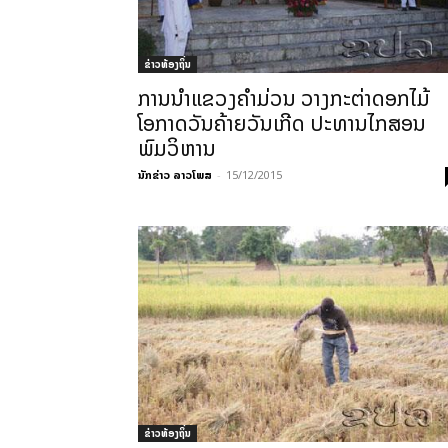
ຂ່າວທ້ອງຖິ່ນ
ການນຳແຂວງຄຳມ່ວນ ວາງກະຕ່າດອກໄມ້
ໂອກາດວັນຄ້າຍວັນເກີດ ປະທານໄກສອນ
ພົມວິຫານ
ນັກຂ່າວ ລາວໂພສ
-
15/12/2015
ຂ່າວທ້ອງຖິ່ນ