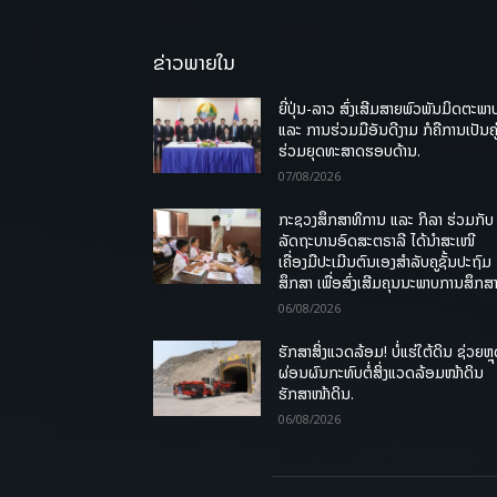
ຂ່າວພາຍໃນ
ຍີ່ປຸ່ນ-ລາວ ສົ່ງເສີມສາຍພົວພັນມິດຕະພາ
ແລະ ການຮ່ວມມືອັນດີງາມ ກໍຄືການເປັນຄູ
ຮ່ວມຍຸດທະສາດຮອບດ້ານ.
07/08/2026
ກະຊວງສຶກສາທິການ ແລະ ກິລາ ຮ່ວມກັບ
ລັດຖະບານອົດສະຕຣາລີ ໄດ້ນຳສະເໜີ
ເຄື່ອງມືປະເມີນຕົນເອງສຳລັບຄູຊັ້ນປະຖົມ
ສຶກສາ ເພື່ອສົ່ງເສີມຄຸນນະພາບການສຶກສາ
06/08/2026
ຮັກສາສິ່ງແວດລ້ອມ! ບໍ່ແຮ່ໃຕ້ດິນ ຊ່ວຍຫຼ
ຜ່ອນຜົນກະທົບຕໍ່ສິ່ງແວດລ້ອມໜ້າດິນ
ຮັກສາໜ້າດິນ.
06/08/2026