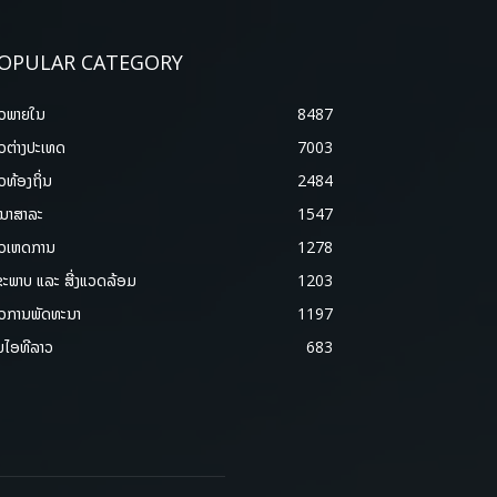
OPULAR CATEGORY
າວພາຍ​ໃນ
8487
າວຕ່າງປະເທດ
7003
າວທ້ອງຖິ່ນ
2484
ນາສາລະ
1547
າວເຫດການ
1278
ຂະພາບ ແລະ ສີ່ງແວດລ້ອມ
1203
າວການພັດທະນາ
1197
ມໄອທີລາວ
683