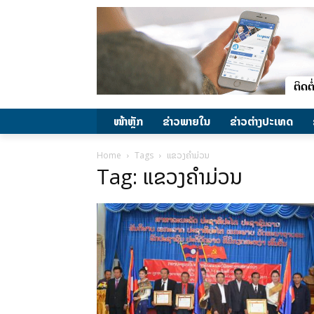
ໜ້າຫຼັກ
ຂ່າວພາຍ​ໃນ
ຂ່າວຕ່າງປະເທດ
Home
Tags
ແຂວງຄຳມ່ວນ
Tag: ແຂວງຄຳມ່ວນ