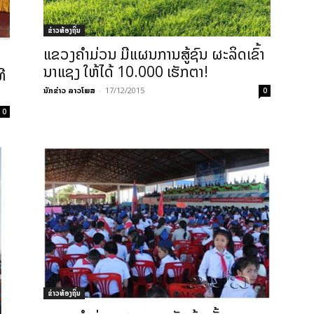
ຂ່າວທ້ອງຖິ່ນ
ແຂວງຄໍາມ່ວນ ມີແຜນການສູ້ຊົນ ຜະລິດເຂົ້າ
ນາແຊງ ໃຫ້ໄດ້ 10.000 ເຮັກຕາ!
ທີ
ນັກຂ່າວ ລາວໂພສ
-
17/12/2015
0
0
ຂ່າວທ້ອງຖິ່ນ