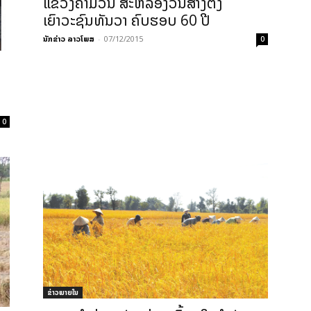
ແຂວງຄໍາມ່ວນ ສະຫລອງວັນສ້າງຕັ້ງ
ເຍົາວະຊົນທັນວາ ຄົບຮອບ 60 ປີ
ນັກຂ່າວ ລາວໂພສ
-
07/12/2015
0
0
ຂ່າວພາຍ​ໃນ