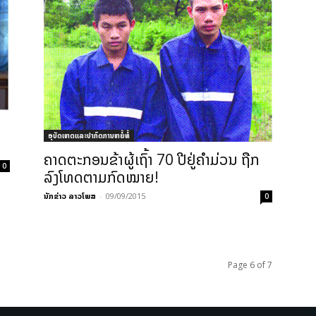
ອຸບັດເຫດແລະປາກົດການຫຍໍ້ທໍ້
ຄາດຕະກອນຂ້າຜູ້ເຖົ້າ 70 ປີຢູ່ຄໍາມ່ວນ ຖືກ
0
ລົງໂທດຕາມກົດໝາຍ!
ນັກຂ່າວ ລາວໂພສ
-
09/09/2015
0
Page 6 of 7