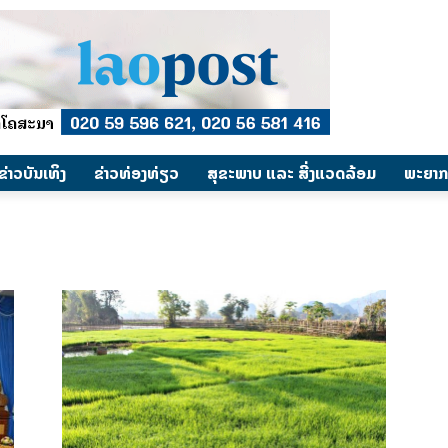
​ຂ່າວບັນເທິງ
​ຂ່າວທ່ອງທ່ຽວ
ສຸຂະພາບ ແລະ ສີ່ງແວດລ້ອມ
ພະຍາກ