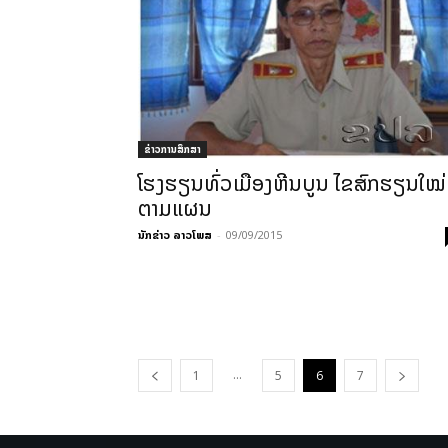
ຂ່າວການສຶກສາ
ໂຮງຮຽນທົ່ວເມືອງຫີນບູນ ໄຂສົກຮຽນໃໝ່
ຕາມແຜນ
ນັກຂ່າວ ລາວໂພສ
-
09/09/2015
...
1
5
6
7