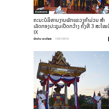
ຂ່າວເຫດການ
ຄະນະບໍລິຫານງານພັກແຂວງຄຳມ່ວນ ສໍາ
ເລັດກອງປະຊຸມເປີດກວ້າງ ຄັ້ງທີ 3 ສະໄໝ
IX
ນັກຂ່າວ ລາວໂພສ
-
15/01/2016