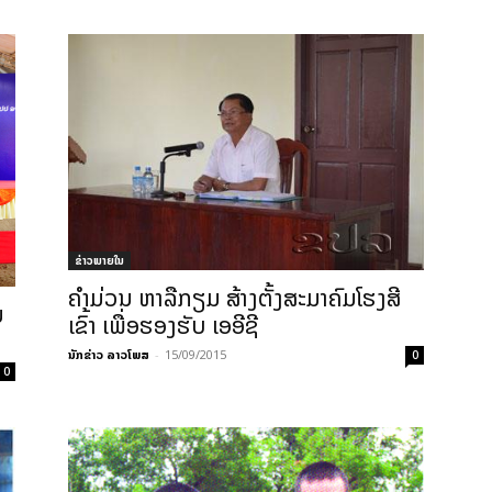
ຂ່າວພາຍ​ໃນ
ຄຳມ່ວນ ຫາລືກຽມ ສ້າງຕັ້ງສະມາຄົມໂຮງສີ
ນ
ເຂົ້າ ເພື່ອຮອງຮັບ ເອອີຊີ
ນັກຂ່າວ ລາວໂພສ
-
15/09/2015
0
0