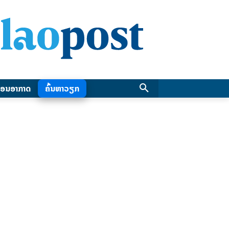
ອນອາກາດ
ຄົ້ນຫາວຽກ