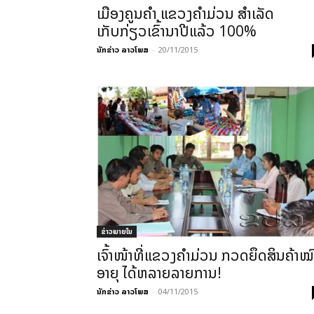
ເມືອງຄູນຄຳ ແຂວງຄຳມ່ວນ ສຳເລັດ
ເກັບກ່ຽວເຂົ້ານາປີແລ້ວ 100%
ນັກຂ່າວ ລາວໂພສ
-
20/11/2015
ຂ່າວພາຍ​ໃນ
ເຈົ້າໜ້າທີ່ແຂວງຄຳມ່ວນ ກວດຍຶດສິນຄ້າໝ
ອາຍຸ ໄດ້ຫລາຍລາຍການ!
ນັກຂ່າວ ລາວໂພສ
-
04/11/2015