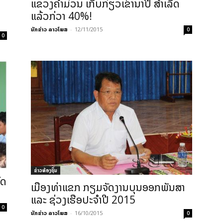
ແຂວງຄຳມ່ວນ ເກັບກ່ຽວເຂົ້ານາປີ ສຳເລັດ
ແລ້ວກ່ວາ 40%!
ນັກຂ່າວ ລາວໂພສ
-
12/11/2015
0
0
ຂ່າວທ້ອງຖິ່ນ
ົດ
ເມືອງທ່າແຂກ ກຽມຈັດງານບຸນອອກພັນສາ
ແລະ ຊ່ວງເຮືອປະຈຳປີ 2015
0
ນັກຂ່າວ ລາວໂພສ
-
16/10/2015
0