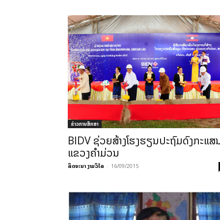
ຂ່າວການສຶກສາ
BIDV ຊ່ວຍສ້າງໂຮງຮຽນປະຖົມດົງກະແສ
ແຂວງຄຳມ່ວນ
ລິດຈະນາ ງາມວິໄລ
-
16/09/2015