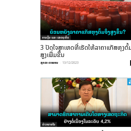
ການເງິນ ແລະ ເສດຖະກິດ
3 ປັດໃຈສາເຫດທີ່ເຮັດໃຫ້ລາຄາແກັສຫຸງຕົ້
ສູງເພີ່ມຂຶ້ນ
ສຸກສະດາພອນ
-
13/12/2023
ຂ່າວພາຍ​ໃນ