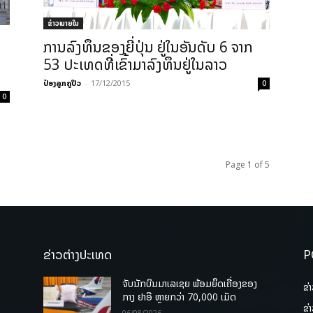
ຂ່າວພາຍ​ໃນ
ການລົງທຶນຂອງຍີ່ປຸ່ນ ຢູ່ໃນອັນດັບ 6 ຈາກ
53 ປະເທດທີ່ເຂົ້າມາລົງທຶນຢູ່ໃນລາວ
ປ໋ອງລູກຄູປິວ
-
17/12/2015
0
0
Page 1 of 5
ຂ່າວຕ່າງປະເທດ
P
ຈັບນັກບິນມາເລເຊຍ ພ້ອມຍຶດເຄື່ອງຂອງ
ຂ່
ກາງ ຢາອີ ຫຼາຍກວ່າ 70,000 ເມັດ
ຂ່
06/08/2026