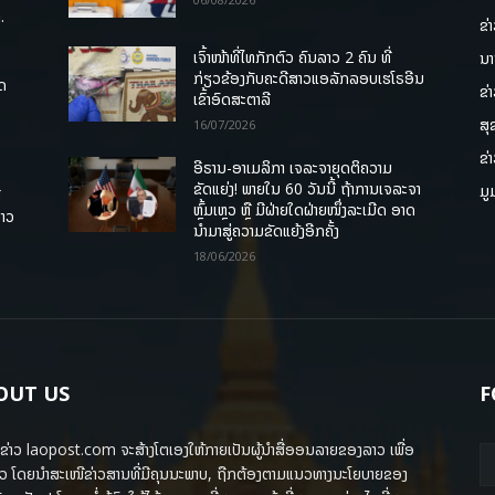
.
ຂ່
ເຈົ້າໜ້າທີ່ໄທກັກຕົວ ຄົນລາວ 2 ຄົນ ທີ່
ນາ
ກ່ຽວຂ້ອງກັບຄະດີສາວແອລັກລອບເຮໂຣອີນ
ຸດ
ຂ່
ເຂົ້າອົດສະຕາລີ
ສຸ
16/07/2026
ຂ່
ອີຣານ-ອາເມລິກາ ເຈລະຈາຍຸດຕິຄວາມ
ຂັດແຍ່ງ! ພາຍໃນ 60 ວັນນີ້ ຖ້າການເຈລະຈາ
ມູ
ື
ຫຼົ້ມເຫຼວ ຫຼື ມີຝ່າຍໃດຝ່າຍໜຶ່ງລະເມີດ ອາດ
ລາວ
ນໍາມາສູ່ຄວາມຂັດແຍ້ງອີກຄັ້ງ
18/06/2026
OUT US
F
ຂ່າວ laopost.com ຈະສ້າງໂຕເອງໃຫ້ກາຍເປັນຜູ້ນຳສື່ອອນລາຍຂອງລາວ ເພື່ອ
ວ ໂດຍນຳສະເໜີຂ່າວສານທີ່ມີຄຸນນະພາບ, ຖືກຕ້ອງຕາມແນວທາງນະໂຍບາຍຂອງ