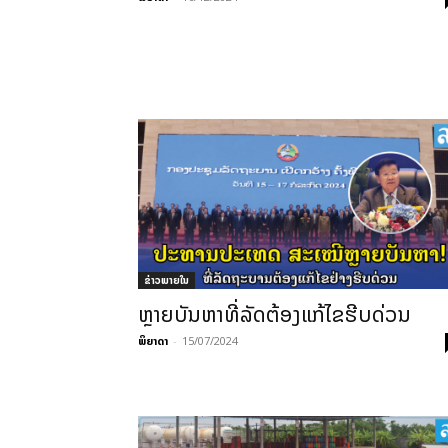
ຂ່າວພາຍ​ໃນ
ຫຼາຍບັນຫາທີ່ລັດຕ້ອງແກ້ໄຂຮີບດ່ວນ
ພິຍາດາ
-
15/07/2024