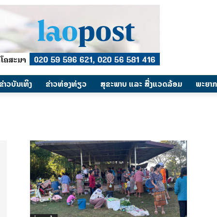
​ຂ່າວບັນເທິງ
​ຂ່າວທ່ອງທ່ຽວ
ສຸຂະພາບ ແລະ ສີ່ງແວດລ້ອມ
ພະຍາກ