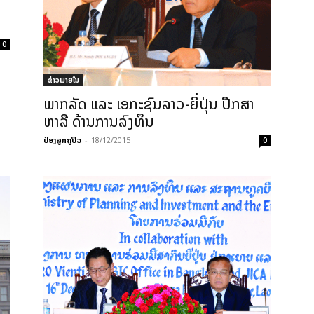
I
0
ຂ່າວພາຍ​ໃນ
ພາກລັດ ແລະ ເອກະຊົນລາວ-ຍີ່ປຸ່ນ ປຶກສາ
ຫາລື ດ້ານການລົງທຶນ
ປ໋ອງລູກຄູປິວ
-
18/12/2015
0