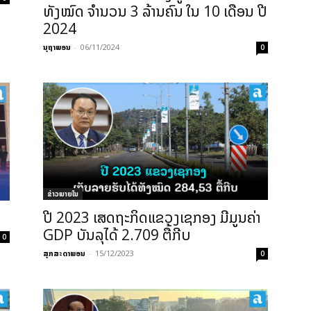
ທັງໝົດ ຈໍານວນ 3 ລ້ານຄົນ ໃນ 10 ເດືອນ ປີ
2024
ນຸຖາພອນ
-
06/11/2024
0
ຂ່າວພາຍ​ໃນ
ປີ 2023 ເສດຖະກິດແຂວງເຊກອງ ມີມູນຄ່າ
GDP ບັນລຸໄດ້ 2.709 ຕື້ກີບ
0
ສຸກສະດາພອນ
-
15/12/2023
0