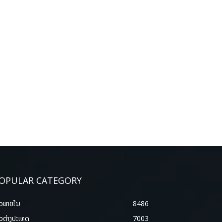
OPULAR CATEGORY
າວພາຍ​ໃນ
8486
າວຕ່າງປະເທດ
7003