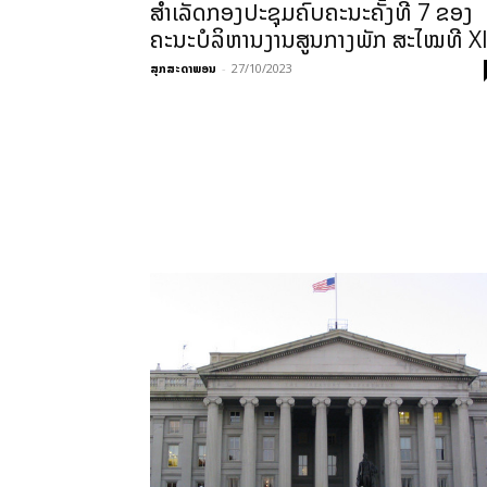
ສຳເລັດກອງປະຊຸມຄົບຄະນະຄັ້ງທີ 7 ຂອງ
ຄະນະບໍລິຫານງານສູນກາງພັກ ສະໄໝທີ X
ສຸກສະດາພອນ
-
27/10/2023