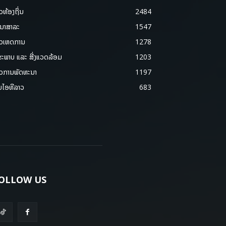
າວທ້ອງຖິ່ນ
2484
ນາສາລະ
1547
າວເຫດການ
1278
ຂະພາບ ແລະ ສີ່ງແວດລ້ອມ
1203
າວການພັດທະນາ
1197
ມໄອທີລາວ
683
OLLOW US