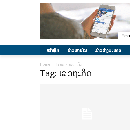
ໜ້າຫຼັກ
ຂ່າວພາຍ​ໃນ
ຂ່າວຕ່າງປະເທດ
Home
Tags
ເສດຖະກິດ
Tag: ເສດຖະກິດ