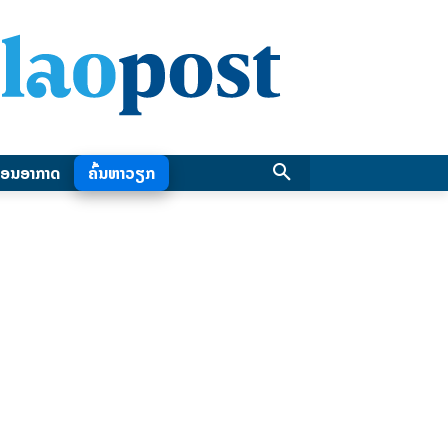
ອນອາກາດ
ຄົ້ນຫາວຽກ