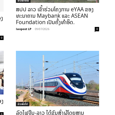
ຂ່າວພາຍ​ໃນ
ສປປ ລາວ ເຂົ້າຮ່ວມໂຄງການ eYAA ຂອງ
ທະນາຄານ Maybank ແລະ ASEAN
ອງ
Foundation ເປັນຄັ້ງທໍາອິດ.
laopost LP
-
09/07/2026
0
0
ອງ
ຂ່າວທົ່ວໄປ
ລົດໄຟຈີນ-ລາວ ໄດ້ຂົນສົ່ງຜູ້ໂດຍສານ
0