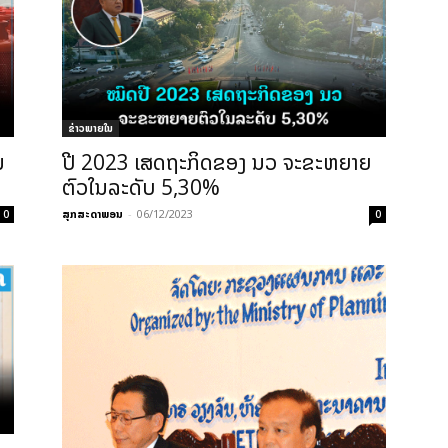
ຂ່າວພາຍ​ໃນ
ມ
ປີ 2023 ເສດຖະກິດຂອງ ນວ ຈະຂະຫຍາຍ
ຕົວໃນລະດັບ 5,30%
ສຸກສະດາພອນ
-
06/12/2023
0
0