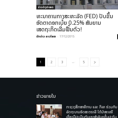
ຂ່າວຕ່າງປະເທດ
ທະນາຄານກາງສະຫະລັດ (FED) ປັບຂຶ້ນ
ອັດຕາດອກເບ້ຍ 0.25% ສັນຍານ
ເສດຖະກິດເລີ່ມຟື້ນຕົວ!
ນັກຂ່າວ ລາວໂພສ
-
17/12/2015
...
1
2
3
5
ຂ່າວພາຍໃນ
ກະຊວງສຶກສາທິການ ແລະ ກິລາ ຮ່ວມກັບ
ລັດຖະບານອົດສະຕຣາລີ ໄດ້ນຳສະເໜີ
ເຄື່ອງມືປະເມີນຕົນເອງສຳລັບຄູຊັ້ນປະຖົມ