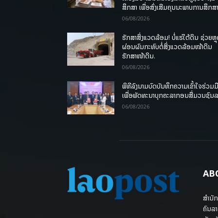
ສຶກສາ ເພື່ອສົ່ງເສີມຄຸນນະພາບການສຶກສາ
06/08/2026
ຮັກສາສິ່ງແວດລ້ອມ! ບໍ່ແຮ່ໃຕ້ດິນ ຊ່ວຍຫຼ
ຜ່ອນຜົນກະທົບຕໍ່ສິ່ງແວດລ້ອມໜ້າດິນ
ຮັກສາໜ້າດິນ.
06/08/2026
ພິທີລົງນາມບົດບັນທຶກຄວາມເຂົ້າໃຈຮ່ວມມ
ເພື່ອພັດທະນາບຸກຄະລາກອນສື່ມວນຊົນ
06/08/2026
AB
ສຳນັກ
ຄົນລາ