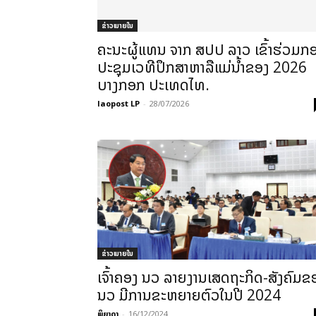
ຂ່າວພາຍ​ໃນ
ຄະນະຜູ້ແທນ ຈາກ ສປປ ລາວ ເຂົ້າຮ່ວມກ
ປະຊຸມເວທີປຶກສາຫາລືແມ່ນໍ້າຂອງ 2026
ບາງກອກ ປະເທດໄທ.
laopost LP
-
28/07/2026
ຂ່າວພາຍ​ໃນ
ເຈົ້າຄອງ ນວ ລາຍງານເສດຖະກິດ-ສັງຄົມຂ
ນວ ມີການຂະຫຍາຍຕົວໃນປີ 2024
ພິຍາດາ
-
16/12/2024