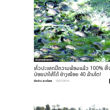
ຂ່າວການພັດທະນາ
ທົ່ວປະເທດມີຄວາມພ້ອມແລ້ວ 100% ທີ່
ປ່ອຍປາໃຫ້ໄດ້ ຢ່າງໜ້ອຍ 40 ລ້ານໂຕ!
ນັກຂ່າວ ລາວໂພສ
-
12/07/2016