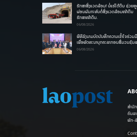
ຮັກສາສິ່ງແວດລ້ອມ! ບໍ່ແຮ່ໃຕ້ດິນ ຊ່ວຍຫຼ
ຜ່ອນຜົນກະທົບຕໍ່ສິ່ງແວດລ້ອມໜ້າດິນ
ຮັກສາໜ້າດິນ.
06/08/2026
ພິທີລົງນາມບົດບັນທຶກຄວາມເຂົ້າໃຈຮ່ວມມ
ເພື່ອພັດທະນາບຸກຄະລາກອນສື່ມວນຊົນ
06/08/2026
AB
ສຳນັກ
ຄົນລາ
ພັກ-ລັ
Cont