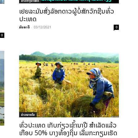
ຂ່າວຕ່າງປະເທດ
ເຢຍລະມັນສັ່ງລັອກດາວຜູ້ບໍ່ສັກວັກຊີນທົ່ວ
ປະເທດ
ມົນລະດີ
-
03/12/2021
0
0
ຂ່າວພາຍ​ໃນ
ທົ່ວປະເທດ ເກັບກ່ຽວເຂົ້ານາປີ ສຳເລັດແລ້ວ
ເກືອບ 50% ບາງທ້ອງຖິ່ນ ເລີ່ມກະກຽມເຮັດ