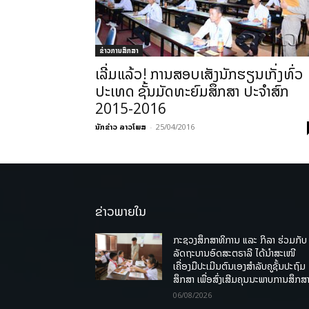
ຂ່າວການສຶກສາ
ເລີ່ມແລ້ວ! ການສອບເສັງນັກຮຽນເກັ່ງທົ່ວ
ປະເທດ ຊັ້ນມັດທະຍົມສຶກສາ ປະຈຳສົກ
2015-2016
ນັກຂ່າວ ລາວໂພສ
-
25/04/2016
ຂ່າວພາຍໃນ
ກະຊວງສຶກສາທິການ ແລະ ກິລາ ຮ່ວມກັບ
ລັດຖະບານອົດສະຕຣາລີ ໄດ້ນຳສະເໜີ
ເຄື່ອງມືປະເມີນຕົນເອງສຳລັບຄູຊັ້ນປະຖົມ
ສຶກສາ ເພື່ອສົ່ງເສີມຄຸນນະພາບການສຶກສາ
06/08/2026