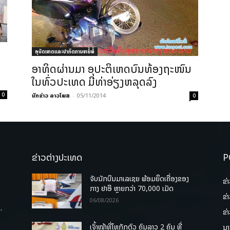
ອຸບັດເຫດແລະປາກົດການຫຍໍ້ທໍ້
ອາທິດຜ່ານມາ ອຸປະຕິເຫດບົນທ້ອງຖະໜົນ
ໃນທົ່ວປະເທດ ມີທ່າອ່ຽງຫລຸດລົງ
0
ນັກຂ່າວ ລາວໂພສ
-
05/11/2014
0
ຂ່າວຕ່າງປະເທດ
P
ຈັບນັກບິນມາເລເຊຍ ພ້ອມຍຶດເຄື່ອງຂອງ
ຂ່
ກາງ ຢາອີ ຫຼາຍກວ່າ 70,000 ເມັດ
ຂ່
06/08/2026
.
ຂ່
ເຈົ້າໜ້າທີ່ໄທກັກຕົວ ຄົນລາວ 2 ຄົນ ທີ່
ນາ