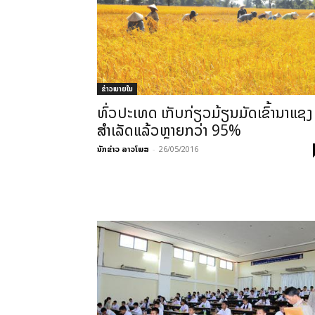
ຂ່າວພາຍ​ໃນ
ທົ່ວ​ປະ​ເທດ​ ເກັບ​ກ່ຽວ​ມ້ຽນ​ມັດ​ເຂົ້ານາ​ແຊງ 
ສຳ​ເລັດ​ແລ້ວ​ຫຼາຍ​ກວ່າ 95%
ນັກຂ່າວ ລາວໂພສ
-
26/05/2016