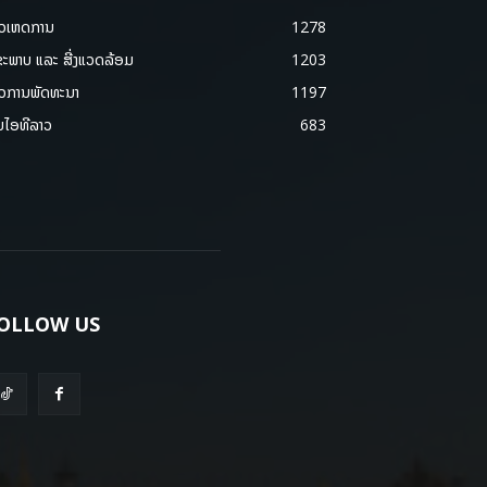
າວເຫດການ
1278
ຂະພາບ ແລະ ສີ່ງແວດລ້ອມ
1203
າວການພັດທະນາ
1197
ມໄອທີລາວ
683
OLLOW US