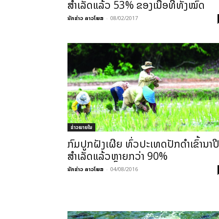
ສຳເລັດແລ້ວ 53% ຂອງເນື້ອທີ່ທັງໝົດ
ນັກຂ່າວ ລາວໂພສ
-
08/02/2017
ຂ່າວພາຍ​ໃນ
ກົມປູກຝັງເຜີຍ ທົ່ວປະເທດປັກດຳເຂົ້ານາປ
ສຳເລັດແລ້ວຫຼາຍກວ່າ 90%
ນັກຂ່າວ ລາວໂພສ
-
04/08/2016