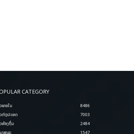
OPULAR CATEGORY
າວພາຍ​ໃນ
8486
າວຕ່າງປະເທດ
7003
າວທ້ອງຖິ່ນ
2484
ນາສາລະ
1547