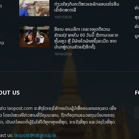
ກ່ຽວຂ້ອງກັບຄະດີສາວແອລັກລອບເຮໂຣອີນ
ຸດ
ຂ່
ເຂົ້າອົດສະຕາລີ
ສຸ
16/07/2026
ຂ່
ອີຣານ-ອາເມລິກາ ເຈລະຈາຍຸດຕິຄວາມ
ຂັດແຍ່ງ! ພາຍໃນ 60 ວັນນີ້ ຖ້າການເຈລະຈາ
ມູ
ື
ຫຼົ້ມເຫຼວ ຫຼື ມີຝ່າຍໃດຝ່າຍໜຶ່ງລະເມີດ ອາດ
ລາວ
ນໍາມາສູ່ຄວາມຂັດແຍ້ງອີກຄັ້ງ
18/06/2026
OUT US
F
ຂ່າວ laopost.com ຈະສ້າງໂຕເອງໃຫ້ກາຍເປັນຜູ້ນຳສື່ອອນລາຍຂອງລາວ ເພື່ອ
ວ ໂດຍນຳສະເໜີຂ່າວສານທີ່ມີຄຸນນະພາບ, ຖືກຕ້ອງຕາມແນວທາງນະໂຍບາຍຂອງ
ດ, ເປັນປະໂຫຍດຕໍ່ຜູ້ຊົມໃຫ້ໄດ້ຫຼາກຫຼາຍທີ່ສຸດ, ຈະແຈ້ງທີ່ສຸດ ແລະວ່ອງໄວທີ່ສຸດ.
act us:
laopost@rdkgroup.la