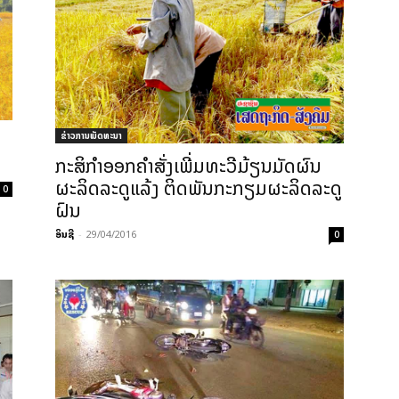
ຂ່າວການພັດທະນາ
​
ກະສິກຳ​ອອກ​ຄຳ​ສັ່ງ​ເພີ່ມ​ທະວີ​ມ້ຽນ​ມັດ​ຜົນ​
ຜະລິດລະດູແລ້ງ ຕິດ​ພັນ​ກະກຽມ​ຜະລິດ​ລະດູ
0
ຝົນ
ອິນຊີ
-
29/04/2016
0