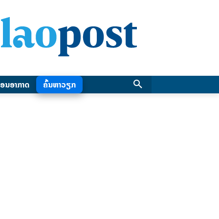
ອນອາກາດ
ຄົ້ນຫາວຽກ