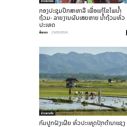
ຂ່າວພາຍ​ໃນ
ກອງປະຊຸມປຶກສາຫາລື ເພື່ອແກ້ໄຂໄພນໍ້າ
ຖ້ວມ- ລາຍງານຜົນເສຍຫາຍ ນໍ້າຖ້ວມທົ່ວ
ປະເທດ
ພິຍາດາ
-
25/09/2024
ຂ່າວພາຍ​ໃນ
ກົມປູກຝັງເຜີຍ ທົ່ວປະເທດປັກດຳນາແຊງ