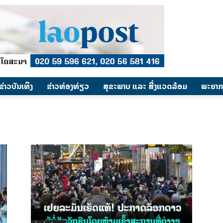
​ຂ່າວບັນເທິງ
​ຂ່າວທ່ອງທ່ຽວ
ສຸຂະພາບ ແລະ ສີ່ງແວດລ້ອມ
ພະຍາກ