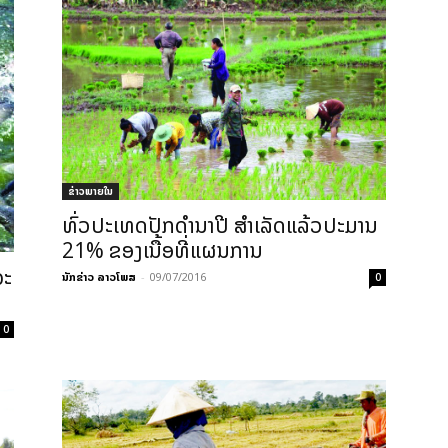
ຂ່າວພາຍ​ໃນ
ທົ່ວປະເທດປັກດຳນາປີ ສຳເລັດແລ້ວປະມານ
21% ຂອງເນື້ອທີ່ແຜນການ
ຈະ
ນັກຂ່າວ ລາວໂພສ
-
09/07/2016
0
0