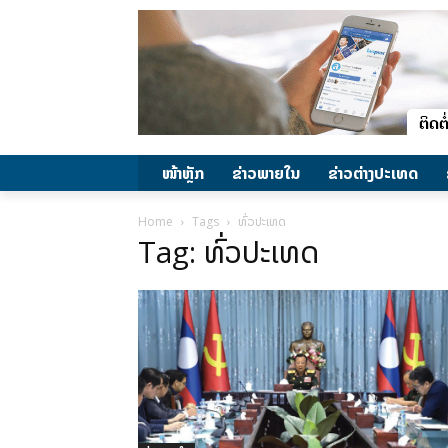
ໜ້າຫຼັກ
ຂ່າວພາຍ​ໃນ
ຂ່າວຕ່າງປະເທດ
Home
Tags
ທົ່ວປະເທດ
Tag: ທົ່ວປະເທດ