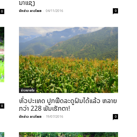
ນາແຊງ
ນັກຂ່າວ ລາວໂພສ
-
04/11/2016
0
0
ີ
ຂ່າວພາຍ​ໃນ
ທົ່ວປະເທດ ປູກພືດລະດູຝົນໄດ້ແລ້ວ ຫລາຍ
0
ກວ່າ 228 ພັນເຮັກຕາ!
ນັກຂ່າວ ລາວໂພສ
-
19/07/2016
0