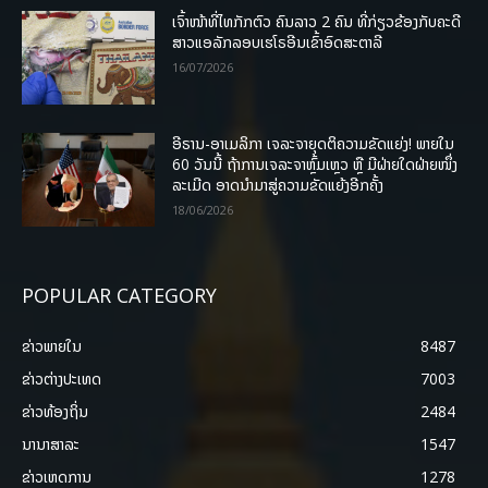
ເຈົ້າໜ້າທີ່ໄທກັກຕົວ ຄົນລາວ 2 ຄົນ ທີ່ກ່ຽວຂ້ອງກັບຄະດີ
ສາວແອລັກລອບເຮໂຣອີນເຂົ້າອົດສະຕາລີ
16/07/2026
ອີຣານ-ອາເມລິກາ ເຈລະຈາຍຸດຕິຄວາມຂັດແຍ່ງ! ພາຍໃນ
60 ວັນນີ້ ຖ້າການເຈລະຈາຫຼົ້ມເຫຼວ ຫຼື ມີຝ່າຍໃດຝ່າຍໜຶ່ງ
ລະເມີດ ອາດນໍາມາສູ່ຄວາມຂັດແຍ້ງອີກຄັ້ງ
18/06/2026
POPULAR CATEGORY
ຂ່າວພາຍ​ໃນ
8487
ຂ່າວຕ່າງປະເທດ
7003
ຂ່າວທ້ອງຖິ່ນ
2484
ນານາສາລະ
1547
ຂ່າວເຫດການ
1278