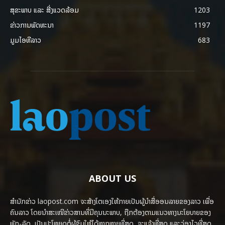
ສຸຂະພາບ ແລະ ສີ່ງແວດລ້ອມ
1203
ຂ່າວການພັດທະນາ
1197
ມູມໄອທີລາວ
683
ABOUT US
ສຳນັກຂ່າວ laopost.com ຈະສ້າງໂຕເອງໃຫ້ກາຍເປັນຜູ້ນຳສື່ອອນລາຍຂອງລາວ ເພື່ອ
ຄົນລາວ ໂດຍນຳສະເໜີຂ່າວສານທີ່ມີຄຸນນະພາບ, ຖືກຕ້ອງຕາມແນວທາງນະໂຍບາຍຂອງ
ພັກ-ລັດ, ເປັນປະໂຫຍດຕໍ່ຜູ້ຊົມໃຫ້ໄດ້ຫຼາກຫຼາຍທີ່ສຸດ, ຈະແຈ້ງທີ່ສຸດ ແລະວ່ອງໄວທີ່ສຸດ.