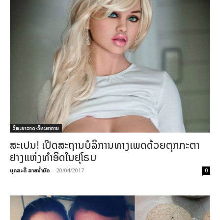
ວິທະຍາສາດ-ວິທະຍາການ
ສະເປນ! ເປີດສະຖານບໍລິການທາງເພດດ້ວຍຕຸກກະຕາ
ຢາງແຫ່ງທຳອິດໃນຢຸໂຣບ
ບຸດສະດີ ສາຍນ້ຳມັດ
-
20/04/2017
0