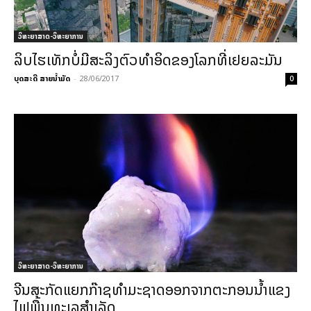
ວິທະຍາສາດ-ວິທະຍາການ
ລິບໄຮເທັກບໍ່ມີສະລິງຕົວທຳອິດຂອງໂລກທີ່ເຢຍລະມັນ
ບຸດສະດີ ສາຍນ້ຳມັດ
-
28/06/2017
0
ວິທະຍາສາດ-ວິທະຍາການ
ຈີນສະກັດແຍກກ໊າຊທຳມະຊາດອອກຈາກຕະກອນນ້ຳແຂງ
ໄຟພື້ນທະເລສຳເລັດ