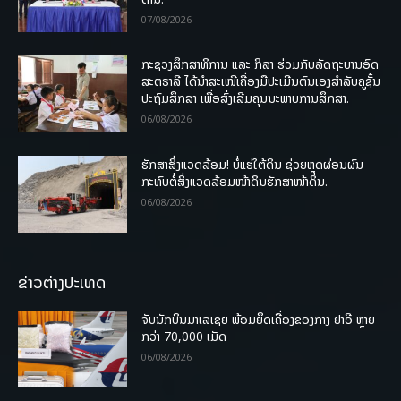
07/08/2026
ກະຊວງສຶກສາທິການ ແລະ ກິລາ ຮ່ວມກັບລັດຖະບານອົດ
ສະຕຣາລີ ໄດ້ນຳສະເໜີເຄື່ອງມືປະເມີນຕົນເອງສຳລັບຄູຊັ້ນ
ປະຖົມສຶກສາ ເພື່ອສົ່ງເສີມຄຸນນະພາບການສຶກສາ.
06/08/2026
ຮັກສາສິ່ງແວດລ້ອມ! ບໍ່ແຮ່ໃຕ້ດິນ ຊ່ວຍຫຼຸດຜ່ອນຜົນ
ກະທົບຕໍ່ສິ່ງແວດລ້ອມໜ້າດິນຮັກສາໜ້າດິນ.
06/08/2026
ຂ່າວຕ່າງປະເທດ
ຈັບນັກບິນມາເລເຊຍ ພ້ອມຍຶດເຄື່ອງຂອງກາງ ຢາອີ ຫຼາຍ
ກວ່າ 70,000 ເມັດ
06/08/2026