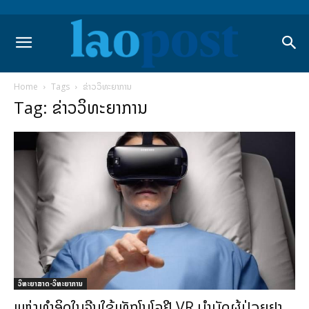
Home
Tags
ຂ່າວວິທະຍາການ
Tag: ຂ່າວວິທະຍາການ
ວິທະຍາສາດ-ວິທະຍາການ
ແຫ່ງທຳອິດໃນຈີນໃຊ້ເທັກໂນໂລຢີ VR ບຳບັດຜູ້ປ່ວຍຢາ