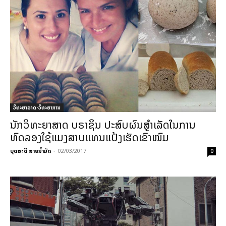
ວິທະຍາສາດ-ວິທະຍາການ
ນັກວິທະຍາສາດ ບຣາຊິນ ປະສົບຜົນສຳເລັດໃນການ
ທົດລອງໃຊ້ແມງສາບແທນແປ້ງເຮັດເຂົ້າໜົມ
ບຸດສະດີ ສາຍນ້ຳມັດ
-
02/03/2017
0