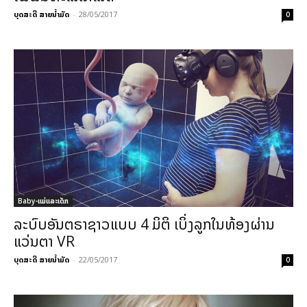
ບຸດສະດີ ສາຍນ້ຳມັດ
-
28/05/2017
0
Baby-ແມ່ແລະເດັກ
ລະບົບອັນຕຣາຊາວແບບ 4 ມິຕິ ເບິ່ງລູກໃນທ້ອງຜ່ານ
ແວ່ນຕາ VR
ບຸດສະດີ ສາຍນ້ຳມັດ
-
22/05/2017
0