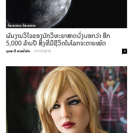
ວິທະຍາສາດ-ວິທະຍາການ
ຜົນງານວິໄຈຂອງນັກວິທະຍາສາດບົ່ງບອກວ່າ ອີກ
5,000 ລ້ານປີ ສິ່ງທີ່ມີຊີວິດໃນໂລກຈະຕາຍໝົດ
ບຸດສະດີ ສາຍນ້ຳມັດ
-
21/12/2016
0