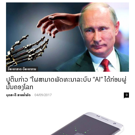
ວິທະຍາສາດ-ວິທະຍາການ
ປູຕິນກ່າວ “ໃຜສາມາດພັດທະນາລະບົບ “AI” ໄດ້ກ່ອນຜູ່
ນັ້ນຄອງໂລກ
ບຸດສະດີ ສາຍນ້ຳມັດ
-
04/09/2017
0