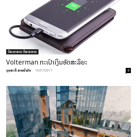
ວິທະຍາສາດ-ວິທະຍາການ
Volterman ກະເປົາເງິນອັດສະລິຍະ
ບຸດສະດີ ສາຍນ້ຳມັດ
-
10/07/2017
0