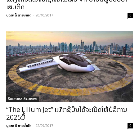
ເສບຕິດ
ບຸດສະດີ ສາຍນ້ຳມັດ
-
20/10/2017
0
ວິທະຍາສາດ-ວິທະຍາການ
“The Lilium Jet” ແທັກຊີບິນໄດ້ຈະເປີດໃຫ້ບໍລິການ
2025ນີ້
ບຸດສະດີ ສາຍນ້ຳມັດ
-
22/09/2017
0