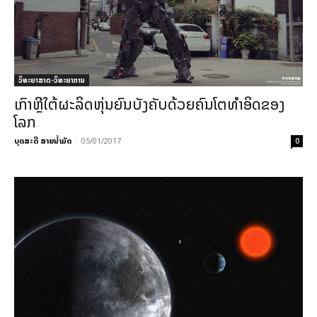
ວິທະຍາສາດ-ວິທະຍາການ
ເກົາຫຼີໃຕ້ຜະລິດຫຸ່ນຍົນບັງຄັບດ້ວຍຄົນໂຕທຳອິດຂອງ
ໂລກ
ບຸດສະດີ ສາຍນ້ຳມັດ
-
05/01/2017
0