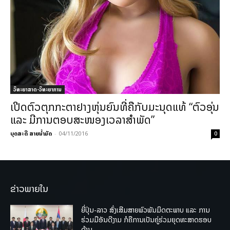
ວິທະຍາສາດ-ວິທະຍາການ
ເປີດຕົວຕຸກກະຕາຢາງຫຸ່ນຍົນທີ່ຄືກັບມະນຸດແທ້ “ຕົວອຸ່ນ
ແລະ ມີການຕອບສະໜອງເວລາສຳພັດ”
ບຸດສະດີ ສາຍນ້ຳມັດ
-
04/11/2016
0
ຂ່າວພາຍໃນ
ຍີ່ປຸ່ນ-ລາວ ສົ່ງເສີມສາຍພົວພັນມິດຕະພາບ ແລະ ການ
ຮ່ວມມືອັນດີງາມ ກໍຄືການເປັນຄູ່ຮ່ວມຍຸດທະສາດຮອບ
ດ້ານ.