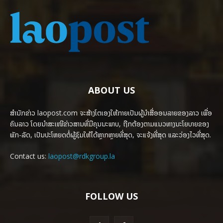
ABOUT US
ສຳນັກຂ່າວ laopost.com ຈະສ້າງໂຕເອງໃຫ້ກາຍເປັນຜູ້ນຳສື່ອອນລາຍຂອງລາວ ເພື່ອ
ຄົນລາວ ໂດຍນຳສະເໜີຂ່າວສານທີ່ມີຄຸນນະພາບ, ຖືກຕ້ອງຕາມແນວທາງນະໂຍບາຍຂອງ
ພັກ-ລັດ, ເປັນປະໂຫຍດຕໍ່ຜູ້ຊົມໃຫ້ໄດ້ຫຼາກຫຼາຍທີ່ສຸດ, ຈະແຈ້ງທີ່ສຸດ ແລະວ່ອງໄວທີ່ສຸດ.
Contact us:
laopost@rdkgroup.la
FOLLOW US