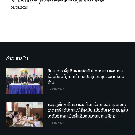
2026 ທີ່ເມືອງວິລະບູລີ ແຂວງສະຫວັນນະເຂດ, ສປປ ລາວ ບໍລິສັດ...
06/08/2026
ຂ່າວພາຍໃນ
ຍີ່ປຸ່ນ-ລາວ ສົ່ງເສີມສາຍພົວພັນມິດຕະພາບ ແລະ ການ
ຮ່ວມມືອັນດີງາມ ກໍຄືການເປັນຄູ່ຮ່ວມຍຸດທະສາດຮອບ
ດ້ານ.
07/08/2026
ກະຊວງສຶກສາທິການ ແລະ ກິລາ ຮ່ວມກັບລັດຖະບານອົດ
ສະຕຣາລີ ໄດ້ນຳສະເໜີເຄື່ອງມືປະເມີນຕົນເອງສຳລັບຄູຊັ້ນ
ປະຖົມສຶກສາ ເພື່ອສົ່ງເສີມຄຸນນະພາບການສຶກສາ.
06/08/2026