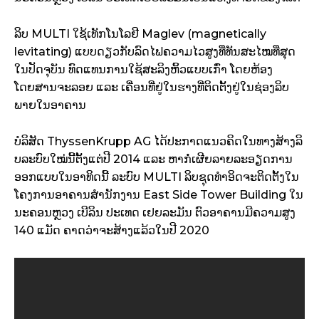
ລິບ MULTI ໃຊ້ເທັກໂນໂລຢີ Maglev (magnetically
levitating) ແບບດຽວກັບລົດໄຟຄວາມໄວສູງທີ່ທັນສະໄໝທີ່ສຸດ
ໃນປັດຈຸບັນ ທົດແທນການໃຊ້ສະລິງຫິ້ວແບບເກົ່າ ໂດຍຫ້ອງ
ໂດຍສານຈະລອຍ ແລະ ເຄື່ອນທີ່ຢູ່ໃນຮາງທີ່ຕິດຕັ້ງຢູ່ໃນຊ່ອງລິບ
ພາຍໃນອາຄານ
ບໍລິສັດ ThyssenKrupp AG ໄດ້ປະກາດແນວຄິດໃນທາງສ້າງລິ
ບລະບົບໃໝ່ນີ້ຕັ້ງແຕ່ປີ 2014 ແລະ ຫາກໍ່ເຜີຍລາຍລະອຽດການ
ອອກແບບໃນອາທິດນີ້ ລະບົບ MULTI ລິບຊຸດທຳອິດຈະຕິດຕັ້ງໃນ
ໂຄງການອາຄານສຳນັກງານ East Side Tower Building ໃນ
ນະຄອນຫຼວງ ເບີລິນ ປະເທດ ເຢຍລະມັນ ຕົວອາຄານມີຄວາມສູງ
140 ແມັດ ຄາດວ່າຈະສ້າງແລ້ວໃນປີ 2020