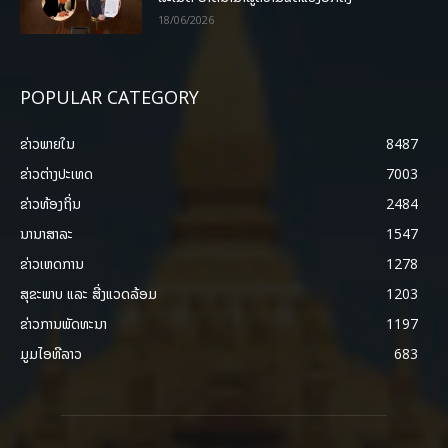
18/06/2026
POPULAR CATEGORY
ຂ່າວພາຍ​ໃນ
8487
ຂ່າວຕ່າງປະເທດ
7003
ຂ່າວທ້ອງຖິ່ນ
2484
ນານາສາລະ
1547
ຂ່າວເຫດການ
1278
ສຸຂະພາບ ແລະ ສີ່ງແວດລ້ອມ
1203
ຂ່າວການພັດທະນາ
1197
ມູມໄອທີລາວ
683