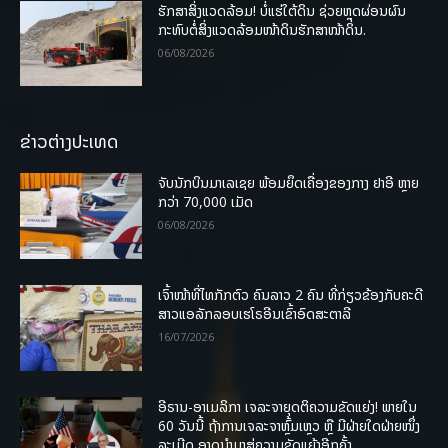
ຮັກສາສິ່ງແວດລ້ອມ! ບໍ່ແຮ່ໃຕ້ດິນ ຊ່ວຍຫຼຸດຜ່ອນຜົນ
ກະທົບຕໍ່ສິ່ງແວດລ້ອມໜ້າດິນຮັກສາໜ້າດິນ.
06/08/2026
ຂ່າວຕ່າງປະເທດ
ຈັບນັກບິນມາເລເຊຍ ພ້ອມຍຶດເຄື່ອງຂອງກາງ ຢາອີ ຫຼາຍ
ກວ່າ 70,000 ເມັດ
06/08/2026
ເຈົ້າໜ້າທີ່ໄທກັກຕົວ ຄົນລາວ 2 ຄົນ ທີ່ກ່ຽວຂ້ອງກັບຄະດີ
ສາວແອລັກລອບເຮໂຣອີນເຂົ້າອົດສະຕາລີ
16/07/2026
ອີຣານ-ອາເມລິກາ ເຈລະຈາຍຸດຕິຄວາມຂັດແຍ່ງ! ພາຍໃນ
60 ວັນນີ້ ຖ້າການເຈລະຈາຫຼົ້ມເຫຼວ ຫຼື ມີຝ່າຍໃດຝ່າຍໜຶ່ງ
ລະເມີດ ອາດນໍາມາສູ່ຄວາມຂັດແຍ້ງອີກຄັ້ງ