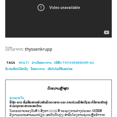
thyssenkrupp
ວິດີໂອຈາກ:
TAGS
MULTI
ຂ່າວວິທະຍາການ
ບໍລິສັດ THYSSENKRUPP AG
ລິບໄຮເທັກບໍ່ມີສະລິງ
ວິທະຍາການ
ເທັກໂນໂລຢີທັນສະໄໝ
ບົດຄວາມຫຼ້າສຸດ
ຂ່າວພາຍ​ໃນ
ຍີ່ປຸ່ນ-ລາວ ສົ່ງເສີມສາຍພົວພັນມິດຕະພາບ ແລະ ການຮ່ວມມືອັນດີງາມ ກໍຄືການເປັນຄູ່
ຮ່ວມຍຸດທະສາດຮອບດ້ານ.
ໃນຕອນບ່າຍຂອງວັນທີ 5 ສິງຫາ 2026 ທີ່ ກະຊວງການຕ່າງປະເທດ ໄດ້ມີພິທີ
ລົງນາມເອກະສານແລກປ່ຽນ (ສະບັບປັບປຸງ) ສໍາລັບໂຄງການຊ່ວຍເຫຼືອລ້າຈາກ