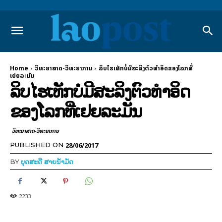
Home
ວິທະຍາສາດ-ວິທະຍາການ
ລິບໄຮເທັກບໍ່ມີສະລິງຕົວທຳອິດຂອງໂລກທີ່
ເຢຍລະມັນ
ລິບໄຮເທັກບໍ່ມີສະລິງຕົວທຳອິດ
ຂອງໂລກທີ່ເຢຍລະມັນ
ວິທະຍາສາດ-ວິທະຍາການ
28/06/2017
PUBLISHED ON
BY
ບຸດສະດີ ສາຍນ້ຳມັດ
2233