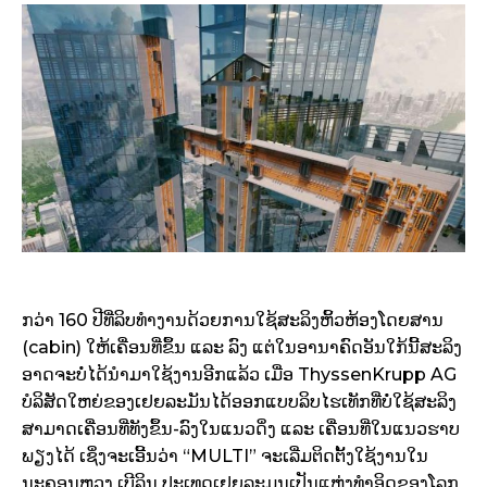
ກວ່າ 160 ປີທີ່ລິບທຳງານດ້ວຍການໃຊ້ສະລິງຫິ້ວຫ້ອງໂດຍສານ
(cabin) ໃຫ້ເຄື່ອນທີ່ຂຶ້ນ ແລະ ລົງ ແຕ່ໃນອານາຄົດອັນໃກ້ນີ້ສະລິງ
ອາດຈະບໍ່ໄດ້ນຳມາໃຊ້ງານອີກແລ້ວ ເມື່ອ ThyssenKrupp AG
ບໍລິສັດໃຫຍ່ຂອງເຢຍລະມັນໄດ້ອອກແບບລິບໄຮເທັກທີ່ບໍ່ໃຊ້ສະລິງ
ສາມາດເຄື່ອນທີ່ທັງຂຶ້ນ-ລົງໃນແນວດິ່ງ ແລະ ເຄື່ອນທີ່ໃນແນວຮາບ
ພຽງໄດ້ ເຊິ່ງຈະເອີ້ນວ່າ “MULTI” ຈະເລີ່ມຕິດຕັ້ງໃຊ້ງານໃນ
ນະຄອນຫຼວງ ເບີລິນ ປະເທດເຢຍລະມນເປັນແຫ່ງທຳອິດຂອງໂລກ