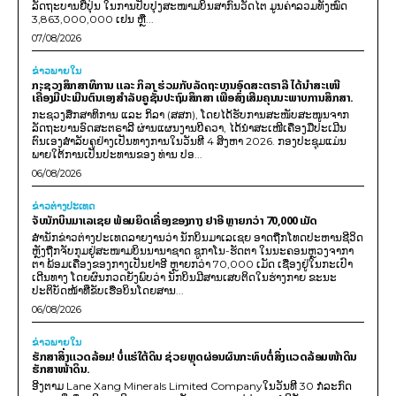
ລັດຖະບານຍີ່ປຸ່ນ ໃນການປັບປຸງສະໜາມບິນສາກົນວັດໄຕ ມູນຄ່າລວມທັງໝົດ
3,863,000,000 ເຢນ ຫຼື...
07/08/2026
ຂ່າວພາຍ​ໃນ
ກະຊວງສຶກສາທິການ ແລະ ກິລາ ຮ່ວມກັບລັດຖະບານອົດສະຕຣາລີ ໄດ້ນຳສະເໜີ
ເຄື່ອງມືປະເມີນຕົນເອງສຳລັບຄູຊັ້ນປະຖົມສຶກສາ ເພື່ອສົ່ງເສີມຄຸນນະພາບການສຶກສາ.
ກະຊວງສຶກສາທິການ ແລະ ກິລາ (ສສກ), ໂດຍໄດ້ຮັບການສະໜັບສະໜູນຈາກ
ລັດຖະບານອົດສະຕຣາລີ ຜ່ານແຜນງານບີຄວາ, ໄດ້ນຳສະເໜີເຄື່ອງມືປະເມີນ
ຕົນເອງສຳລັບຄູຢ່າງເປັນທາງການໃນວັນທີ 4 ສິງຫາ 2026. ກອງປະຊຸມແມ່ນ
ພາຍໃຕ້ການເປັນປະທານຂອງ ທ່ານ ປອ...
06/08/2026
ຂ່າວຕ່າງປະເທດ
ຈັບນັກບິນມາເລເຊຍ ພ້ອມຍຶດເຄື່ອງຂອງກາງ ຢາອີ ຫຼາຍກວ່າ 70,000 ເມັດ
ສຳນັກຂ່າວຕ່າງປະເທດລາຍງານວ່າ ນັກບິນມາເລເຊຍ ອາດຖືກໂທດປະຫານຊີວິດ
ຫຼັງຖືກຈັບກຸມຢູ່ສະໜາມບິນນານາຊາດ ຊູກາໂນ-ຮັດຕາ ໃນນະຄອນຫຼວງຈາກາ
ຕາ ພ້ອມເຄື່ອງຂອງກາງເປັນຢາອີ ຫຼາຍກວ່າ 70,000 ເມັດ ເຊື່ອງຢູ່ໃນກະເປົາ
ເດີນທາງ ໂດຍຜົນກວດຍັງພົບວ່າ ນັກບິນມີສານເສບຕິດໃນຮ່າງກາຍ ຂະນະ
ປະຕິບັດໜ້າທີ່ຂັບເຮືອບິນໂດຍສານ...
06/08/2026
ຂ່າວພາຍ​ໃນ
ຮັກສາສິ່ງແວດລ້ອມ! ບໍ່ແຮ່ໃຕ້ດິນ ຊ່ວຍຫຼຸດຜ່ອນຜົນກະທົບຕໍ່ສິ່ງແວດລ້ອມໜ້າດິນ
ຮັກສາໜ້າດິນ.
ອີງຕາມ Lane Xang Minerals Limited Companyໃນວັນທີ 30 ກໍລະກົດ