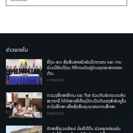
ຂ່າວພາຍໃນ
ຍີ່ປຸ່ນ-ລາວ ສົ່ງເສີມສາຍພົວພັນມິດຕະພາບ ແລະ ການ
ຮ່ວມມືອັນດີງາມ ກໍຄືການເປັນຄູ່ຮ່ວມຍຸດທະສາດຮອບ
ດ້ານ.
07/08/2026
ກະຊວງສຶກສາທິການ ແລະ ກິລາ ຮ່ວມກັບລັດຖະບານອົດ
ສະຕຣາລີ ໄດ້ນຳສະເໜີເຄື່ອງມືປະເມີນຕົນເອງສຳລັບຄູຊັ້ນ
ປະຖົມສຶກສາ ເພື່ອສົ່ງເສີມຄຸນນະພາບການສຶກສາ.
06/08/2026
ຮັກສາສິ່ງແວດລ້ອມ! ບໍ່ແຮ່ໃຕ້ດິນ ຊ່ວຍຫຼຸດຜ່ອນຜົນ