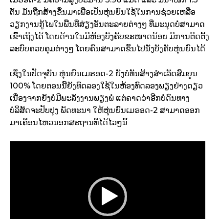
ຕັນ ມັນຖືກສ້າງຂຶ້ນມາເພື່ອເປັນຫຸ່ນຍົນໃຊ້ໃນການຊ່ວຍເຫລືອ
ວຽກງານກູ້ໄພໃນພື້ນທີ່ສ່ຽງອັນຕະລາຍຕ່າງໆ ທີ່ມະນຸດບໍ່ສາມາດ
ເຂົ້າເຖິງໄດ້ ໂດຍດ້ານໃນມີຫ້ອງບັງຄັບຂະໜາດນ້ອຍ ມີການຕິດຕັ້ງ
ລະບົບຄວບຄຸມຕ່າງໆ ໂດຍຄົນສາມາດຂຶ້ນໄປນັ່ງບັງຄັບຫຸ່ນຍົນໄດ້
ເຊິ່ງໃນປັດຈຸບັນ ຫຸ່ນຍົນເມຣອດ-2 ຍັງບໍ່ທັນສ້າງສຳເລັດສົມບູນ
100% ໂດຍຕອນນີ້ຍັງທົດລອງໃຊ້ໃນຫ້ອງທົດລອງພຽງຢ່າງດຽວ
ເນື່ອງຈາກຍັງບໍ່ມີພະລັງງານພຽງພໍ ແຕ່ຄາດວ່າອີກບໍ່ດົນທາງ
ບໍລິສັດຈະປັບປຸງ ພັດທະນາ ໃຫ້ຫຸ່ນຍົນເມຣອດ-2 ສາມາດອອກ
ມາເຄື່ອນໄຫວນອກສະຖານທີ່ໄດ້ໄວໆນີ້
V
i
d
e
o
P