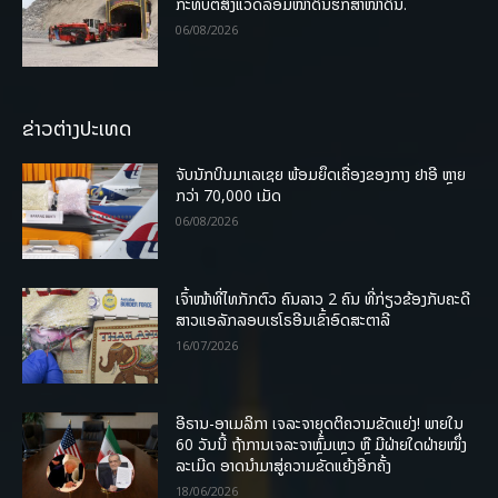
ກະທົບຕໍ່ສິ່ງແວດລ້ອມໜ້າດິນຮັກສາໜ້າດິນ.
06/08/2026
ຂ່າວຕ່າງປະເທດ
ຈັບນັກບິນມາເລເຊຍ ພ້ອມຍຶດເຄື່ອງຂອງກາງ ຢາອີ ຫຼາຍ
ກວ່າ 70,000 ເມັດ
06/08/2026
ເຈົ້າໜ້າທີ່ໄທກັກຕົວ ຄົນລາວ 2 ຄົນ ທີ່ກ່ຽວຂ້ອງກັບຄະດີ
ສາວແອລັກລອບເຮໂຣອີນເຂົ້າອົດສະຕາລີ
16/07/2026
ອີຣານ-ອາເມລິກາ ເຈລະຈາຍຸດຕິຄວາມຂັດແຍ່ງ! ພາຍໃນ
60 ວັນນີ້ ຖ້າການເຈລະຈາຫຼົ້ມເຫຼວ ຫຼື ມີຝ່າຍໃດຝ່າຍໜຶ່ງ
ລະເມີດ ອາດນໍາມາສູ່ຄວາມຂັດແຍ້ງອີກຄັ້ງ
18/06/2026