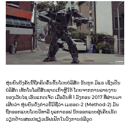
ຫຸ່ນຍົນບັງຄັບນີ້ຖືກຄິດຄົ້ນຂຶ້ນໂດຍບໍລິສັດ ຮັນກຸກ ມິແຣ ເຊິ່ງເປັນ
ບໍລິສັດ ເທັກໂນໂລຢີສັນຊາດເກົາຫຼີໃຕ້ ໂດຍຈາກການລາຍງານ
ຂອງເວັບໄຊ ເອັນແກດເຈັດ ເມື່ອວັນທີ 1 ມັງກອນ 2017 ທີ່ຜ່ານມາ
ເຜີຍວ່າ ຫຸ່ນຍົນດັ່ງກ່າວນີ້ມີຊື່ວ່າ ເມຣອດ-2 (Method-2) ມັນ
ຖືກອອກແບບໂດຍວິທາລີ ບຸລກາຣອຟ ນັກອອກແບບຜູ້ເຄີຍເຮັດ
ວຽກດ້ານສະເປຊຽວເອັຟເຟັກໃນວົງການຮໍລີວູດ