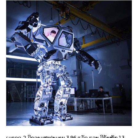
ເມຣອດ-2 ມີຄວາມສູງປະມານ 3.96 ແມັດ ແລະ ມີນ້ຳໜັກ 1.3