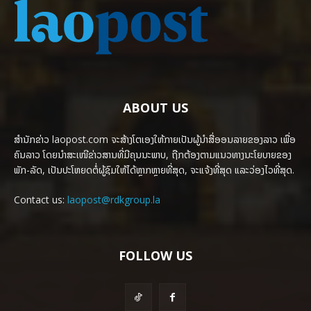
ABOUT US
ສຳນັກຂ່າວ laopost.com ຈະສ້າງໂຕເອງໃຫ້ກາຍເປັນຜູ້ນຳສື່ອອນລາຍຂອງລາວ ເພື່ອ
ຄົນລາວ ໂດຍນຳສະເໜີຂ່າວສານທີ່ມີຄຸນນະພາບ, ຖືກຕ້ອງຕາມແນວທາງນະໂຍບາຍຂອງ
ພັກ-ລັດ, ເປັນປະໂຫຍດຕໍ່ຜູ້ຊົມໃຫ້ໄດ້ຫຼາກຫຼາຍທີ່ສຸດ, ຈະແຈ້ງທີ່ສຸດ ແລະວ່ອງໄວທີ່ສຸດ.
Contact us:
laopost@rdkgroup.la
FOLLOW US