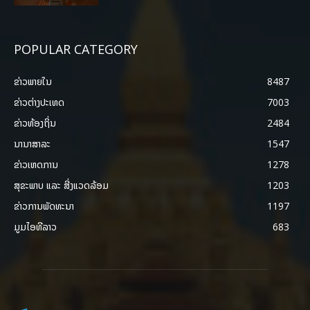
POPULAR CATEGORY
ຂ່າວພາຍ​ໃນ
8487
ຂ່າວຕ່າງປະເທດ
7003
ຂ່າວທ້ອງຖິ່ນ
2484
ນານາສາລະ
1547
ຂ່າວເຫດການ
1278
ສຸຂະພາບ ແລະ ສີ່ງແວດລ້ອມ
1203
ຂ່າວການພັດທະນາ
1197
ມູມໄອທີລາວ
683