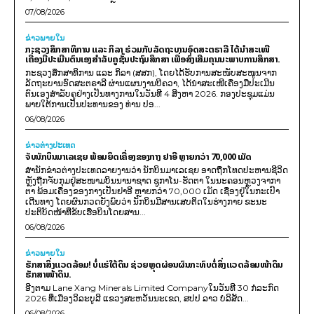
07/08/2026
ຂ່າວພາຍ​ໃນ
ກະຊວງສຶກສາທິການ ແລະ ກິລາ ຮ່ວມກັບລັດຖະບານອົດສະຕຣາລີ ໄດ້ນຳສະເໜີ
ເຄື່ອງມືປະເມີນຕົນເອງສຳລັບຄູຊັ້ນປະຖົມສຶກສາ ເພື່ອສົ່ງເສີມຄຸນນະພາບການສຶກສາ.
ກະຊວງສຶກສາທິການ ແລະ ກິລາ (ສສກ), ໂດຍໄດ້ຮັບການສະໜັບສະໜູນຈາກ
ລັດຖະບານອົດສະຕຣາລີ ຜ່ານແຜນງານບີຄວາ, ໄດ້ນຳສະເໜີເຄື່ອງມືປະເມີນ
ຕົນເອງສຳລັບຄູຢ່າງເປັນທາງການໃນວັນທີ 4 ສິງຫາ 2026. ກອງປະຊຸມແມ່ນ
ພາຍໃຕ້ການເປັນປະທານຂອງ ທ່ານ ປອ...
06/08/2026
ຂ່າວຕ່າງປະເທດ
ຈັບນັກບິນມາເລເຊຍ ພ້ອມຍຶດເຄື່ອງຂອງກາງ ຢາອີ ຫຼາຍກວ່າ 70,000 ເມັດ
ສຳນັກຂ່າວຕ່າງປະເທດລາຍງານວ່າ ນັກບິນມາເລເຊຍ ອາດຖືກໂທດປະຫານຊີວິດ
ຫຼັງຖືກຈັບກຸມຢູ່ສະໜາມບິນນານາຊາດ ຊູກາໂນ-ຮັດຕາ ໃນນະຄອນຫຼວງຈາກາ
ຕາ ພ້ອມເຄື່ອງຂອງກາງເປັນຢາອີ ຫຼາຍກວ່າ 70,000 ເມັດ ເຊື່ອງຢູ່ໃນກະເປົາ
ເດີນທາງ ໂດຍຜົນກວດຍັງພົບວ່າ ນັກບິນມີສານເສບຕິດໃນຮ່າງກາຍ ຂະນະ
ປະຕິບັດໜ້າທີ່ຂັບເຮືອບິນໂດຍສານ...
06/08/2026
ຂ່າວພາຍ​ໃນ
ຮັກສາສິ່ງແວດລ້ອມ! ບໍ່ແຮ່ໃຕ້ດິນ ຊ່ວຍຫຼຸດຜ່ອນຜົນກະທົບຕໍ່ສິ່ງແວດລ້ອມໜ້າດິນ
ຮັກສາໜ້າດິນ.
ອີງຕາມ Lane Xang Minerals Limited Companyໃນວັນທີ 30 ກໍລະກົດ
2026 ທີ່ເມືອງວິລະບູລີ ແຂວງສະຫວັນນະເຂດ, ສປປ ລາວ ບໍລິສັດ...
06/08/2026