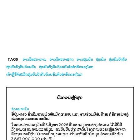
TAGS
ຂ່າວວິທະຍາການ
ຂ່າວວິທະຍາສາດ
ຂ່າວຫຸ່ນຍົນ
ຫຸ່ນຍົນ
ຫຸ່ນຍົນບັງຄັບ
ຫຸ່ນຍົນບັງຄັບດ້ວຍຄົນ
ຫຸ່ນຍົນບັງຄັບດ້ວຍຄົນໂຕທຳອິດຂອງໂລກ
ເກົາຫຼີໃຕ້ຜະລິດຫຸ່ນຍົນບັງຄັບດ້ວຍຄົນຕົວທຳອິດຂອງໂລກ
ບົດຄວາມຫຼ້າສຸດ
ຂ່າວພາຍ​ໃນ
ຍີ່ປຸ່ນ-ລາວ ສົ່ງເສີມສາຍພົວພັນມິດຕະພາບ ແລະ ການຮ່ວມມືອັນດີງາມ ກໍຄືການເປັນຄູ່
ຮ່ວມຍຸດທະສາດຮອບດ້ານ.
ໃນຕອນບ່າຍຂອງວັນທີ 5 ສິງຫາ 2026 ທີ່ ກະຊວງການຕ່າງປະເທດ ໄດ້ມີພິທີ
ລົງນາມເອກະສານແລກປ່ຽນ (ສະບັບປັບປຸງ) ສໍາລັບໂຄງການຊ່ວຍເຫຼືອລ້າຈາກ
ລັດຖະບານຍີ່ປຸ່ນ ໃນການປັບປຸງສະໜາມບິນສາກົນວັດໄຕ ມູນຄ່າລວມທັງໝົດ
3,863,000,000 ເຢນ ຫຼື...