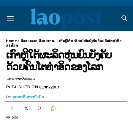
Home
ວິທະຍາສາດ-ວິທະຍາການ
ເກົາຫຼີໃຕ້ຜະລິດຫຸ່ນຍົນບັງຄັບດ້ວຍຄົນໂຕທຳອິດ
ຂອງໂລກ
ເກົາຫຼີໃຕ້ຜະລິດຫຸ່ນຍົນບັງຄັບ
ດ້ວຍຄົນໂຕທຳອິດຂອງໂລກ
ວິທະຍາສາດ-ວິທະຍາການ
05/01/2017
PUBLISHED ON
BY
ບຸດສະດີ ສາຍນ້ຳມັດ
2099