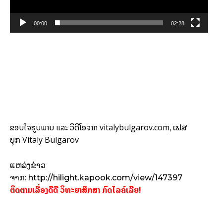
l
a
y
00:00
02:28
e
r
ຂອບໃຈຮູບພາບ ແລະ ວິດີໂອຈາກ vitalybulgarov.com
, ເຟສ
Vitaly Bulgarov
ບຸກ
ແຫລ່ງຂ່າວ
ຈາກ: http://hilight.kapook.com/view/147397
ຕິດຕາມເລື່ອງດີດີ ວິທະຍາສຶກສາ ກົດໄລຄ໌ເລີຍ!