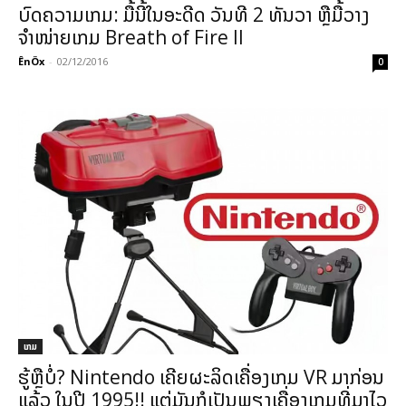
ບົດຄວາມເກມ: ມື້ນີ້ໃນອະດີດ ວັນທີ 2 ທັນວາ ຫຼືມື້ວາງ
ຈຳໜ່າຍເກມ Breath of Fire II
ÊnÖx
-
02/12/2016
0
ເກມ
ຮູ້ຫຼືບໍ່? Nintendo ເຄີຍຜະລິດເຄື່ອງເກມ VR ມາກ່ອນ
ແລ້ວ ໃນປີ 1995!! ແຕ່ມັນກໍເປັນພຽງເຄື່ອງເກມທີ່ມາໄວ