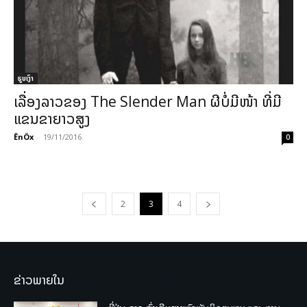
ຮູບເງົາ
ເລື່ອງລາວຂອງ The Slender Man ຜີບໍ່ມີໜ້າ ທີ່ມີ
ແຂນຂາຍາວສູງ
ÊnÖx
-
19/11/2016
0
2
3
4
ຂ່າວພາຍໃນ