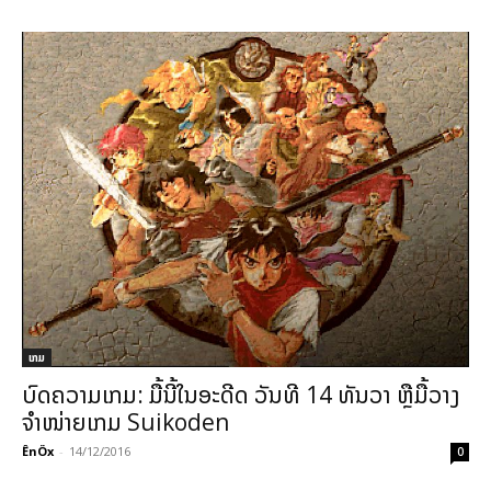
ເກມ
ບົດຄວາມເກມ: ມື້ນີ້ໃນອະດີດ ວັນທີ 14 ທັນວາ ຫຼືມື້ວາງ
ຈຳໜ່າຍເກມ Suikoden
ÊnÖx
-
14/12/2016
0