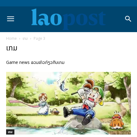
Home
ເກມ
Page 3
ເກມ
Game news ລວມຂ່າວກ່ຽວກັບເກມ
ເກມ