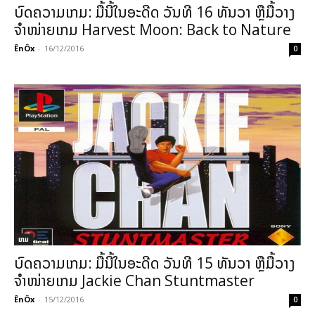
ບົດຄວາມເກມ: ມື້ນີ້ໃນອະດີດ ວັນທີ 16 ທັນວາ ຫຼືມື້ວາງ
ຈຳໜ່າຍເກມ Harvest Moon: Back to Nature
ÊnÖx
-
16/12/2016
0
ເກມ
ບົດຄວາມເກມ: ມື້ນີ້ໃນອະດີດ ວັນທີ 15 ທັນວາ ຫຼືມື້ວາງ
ຈຳໜ່າຍເກມ Jackie Chan Stuntmaster
ÊnÖx
-
15/12/2016
0