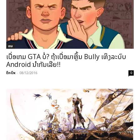
ເກມ
ເບື່ອເກມ GTA ບໍ່? ຖ້າເບື່ອມາຫຼິ້ນ Bully ເທິງລະບົບ
Android ນຳກັນເລີຍ!!
ÊnÖx
-
08/12/2016
0