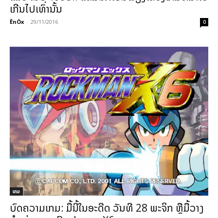
ເກີນໄປເທົ່ານັ້ນ
ÊnÖx
-
29/11/2016
0
ເກມ
ບົດຄວາມເກມ: ມື້ນີ້ໃນອະດີດ ວັນທີ 28 ພະຈິກ ຫຼືມື້ວາງ