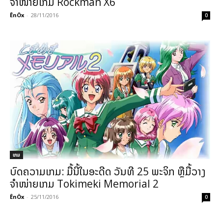
ຈຳໜ່າຍເກມ Rockman X6
ÊnÖx
-
28/11/2016
0
ເກມ
ບົດຄວາມເກມ: ມື້ນີ້ໃນອະດີດ ວັນທີ 25 ພະຈິກ ຫຼືມື້ວາງ
ຈຳໜ່າຍເກມ Tokimeki Memorial 2
ÊnÖx
-
25/11/2016
0