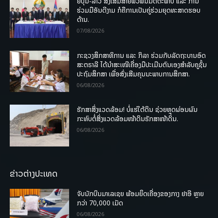
ຍີ່ປຸ່ນ-ລາວ ສົ່ງເສີມສາຍພົວພັນມິດຕະພາບ ແລະ ການ
ຮ່ວມມືອັນດີງາມ ກໍຄືການເປັນຄູ່ຮ່ວມຍຸດທະສາດຮອບ
ດ້ານ.
07/08/2026
ກະຊວງສຶກສາທິການ ແລະ ກິລາ ຮ່ວມກັບລັດຖະບານອົດ
ສະຕຣາລີ ໄດ້ນຳສະເໜີເຄື່ອງມືປະເມີນຕົນເອງສຳລັບຄູຊັ້ນ
ປະຖົມສຶກສາ ເພື່ອສົ່ງເສີມຄຸນນະພາບການສຶກສາ.
06/08/2026
ຮັກສາສິ່ງແວດລ້ອມ! ບໍ່ແຮ່ໃຕ້ດິນ ຊ່ວຍຫຼຸດຜ່ອນຜົນ
ກະທົບຕໍ່ສິ່ງແວດລ້ອມໜ້າດິນຮັກສາໜ້າດິນ.
06/08/2026
ຂ່າວຕ່າງປະເທດ
ຈັບນັກບິນມາເລເຊຍ ພ້ອມຍຶດເຄື່ອງຂອງກາງ ຢາອີ ຫຼາຍ
ກວ່າ 70,000 ເມັດ
06/08/2026