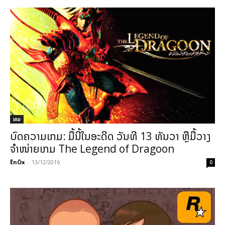
ເກມ
ບົດຄວາມເກມ: ມື້ນີ້ໃນອະດີດ ວັນທີ 13 ທັນວາ ຫຼືມື້ວາງ
ຈຳໜ່າຍເກມ The Legend of Dragoon
ÊnÖx
-
13/12/2016
0