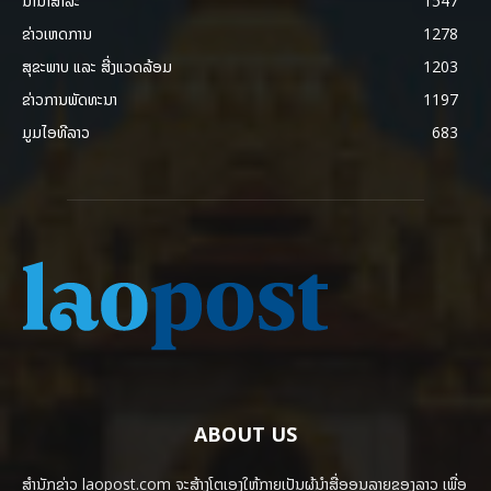
ນານາສາລະ
1547
ຂ່າວເຫດການ
1278
ສຸຂະພາບ ແລະ ສີ່ງແວດລ້ອມ
1203
ຂ່າວການພັດທະນາ
1197
ມູມໄອທີລາວ
683
ABOUT US
ສຳນັກຂ່າວ laopost.com ຈະສ້າງໂຕເອງໃຫ້ກາຍເປັນຜູ້ນຳສື່ອອນລາຍຂອງລາວ ເພື່ອ