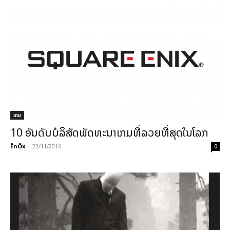
ເກມ
10 ອັນດັບບໍລິສັດພັດທະນາເກມທີ່ລວຍທີ່ສຸດໃນໂລກ
ÊnÖx
-
22/11/2016
0