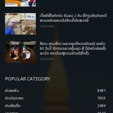
ເຈົ້າໜ້າທີ່ໄທກັກຕົວ ຄົນລາວ 2 ຄົນ ທີ່ກ່ຽວຂ້ອງກັບຄະດີ
ສາວແອລັກລອບເຮໂຣອີນເຂົ້າອົດສະຕາລີ
16/07/2026
ອີຣານ-ອາເມລິກາ ເຈລະຈາຍຸດຕິຄວາມຂັດແຍ່ງ! ພາຍໃນ
60 ວັນນີ້ ຖ້າການເຈລະຈາຫຼົ້ມເຫຼວ ຫຼື ມີຝ່າຍໃດຝ່າຍໜຶ່ງ
ລະເມີດ ອາດນໍາມາສູ່ຄວາມຂັດແຍ້ງອີກຄັ້ງ
18/06/2026
POPULAR CATEGORY
ຂ່າວພາຍ​ໃນ
8487
ຂ່າວຕ່າງປະເທດ
7003
ຂ່າວທ້ອງຖິ່ນ
2484