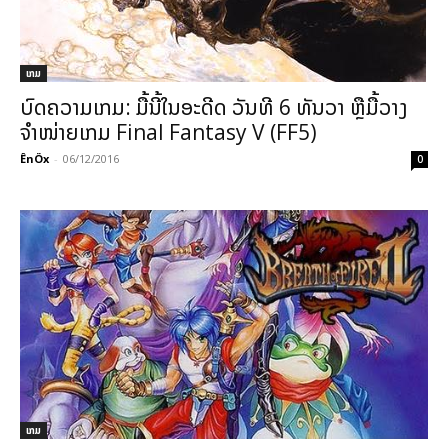
ເກມ
ບົດຄວາມເກມ: ມື້ນີ້ໃນອະດີດ ວັນທີ 6 ທັນວາ ຫຼືມື້ວາງ
ຈຳໜ່າຍເກມ Final Fantasy V (FF5)
ÊnÖx
-
06/12/2016
0
ເກມ