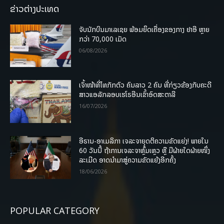
ຂ່າວຕ່າງປະເທດ
ຈັບນັກບິນມາເລເຊຍ ພ້ອມຍຶດເຄື່ອງຂອງກາງ ຢາອີ ຫຼາຍ
ກວ່າ 70,000 ເມັດ
06/08/2026
ເຈົ້າໜ້າທີ່ໄທກັກຕົວ ຄົນລາວ 2 ຄົນ ທີ່ກ່ຽວຂ້ອງກັບຄະດີ
ສາວແອລັກລອບເຮໂຣອີນເຂົ້າອົດສະຕາລີ
16/07/2026
ອີຣານ-ອາເມລິກາ ເຈລະຈາຍຸດຕິຄວາມຂັດແຍ່ງ! ພາຍໃນ
60 ວັນນີ້ ຖ້າການເຈລະຈາຫຼົ້ມເຫຼວ ຫຼື ມີຝ່າຍໃດຝ່າຍໜຶ່ງ
ລະເມີດ ອາດນໍາມາສູ່ຄວາມຂັດແຍ້ງອີກຄັ້ງ
18/06/2026
POPULAR CATEGORY