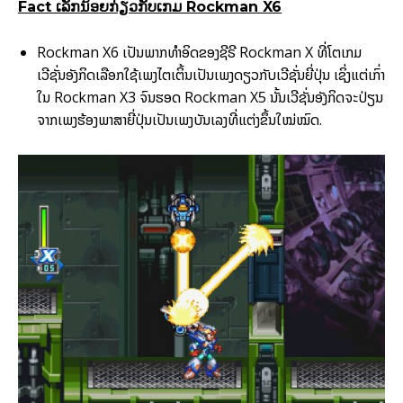
Fact ເລັກນ້ອຍກ່ຽວກັບເກມ Rockman X6
Rockman X6 ເປັນພາກທຳອິດຂອງຊີຣີ Rockman X ທີ່ໂຕເກມ
ເວີຊັ່ນອັງກິດເລືອກໃຊ້ເພງໄຕເຕິ້ນເປັນເພງດຽວກັບເວີຊັ່ນຍີ່ປຸ່ນ ເຊິ່ງແຕ່ເກົ່າ
ໃນ Rockman X3 ຈົນຮອດ Rockman X5 ນັ້ນເວີຊັ່ນອັງກິດຈະປ່ຽນ
ຈາກເພງຮ້ອງພາສາຍີ່ປຸ່ນເປັນເພງບັນເລງທີ່ແຕ່ງຂຶ້ນໃໝ່ໝົດ.