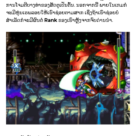
ການໂຈມຕີບາງທ່າຂອງສັດຕູເປັນຕົ້ນ. ນອກຈາກນີ້ ພາຍໃນເກມກໍ
ຈະມີຫຸ່ນເຣພລອຍໃຫ້ເຮົາຊ່ອຍຕາມສາກ ເຊິ່ງຖ້າເຮົາຊ່ອຍບໍ່
ສຳເລັດກໍຈະມີຜົນຕໍ່
Rank
ຂອງເຮົາຫຼັງຈາກຈົບດ່ານນຳ.