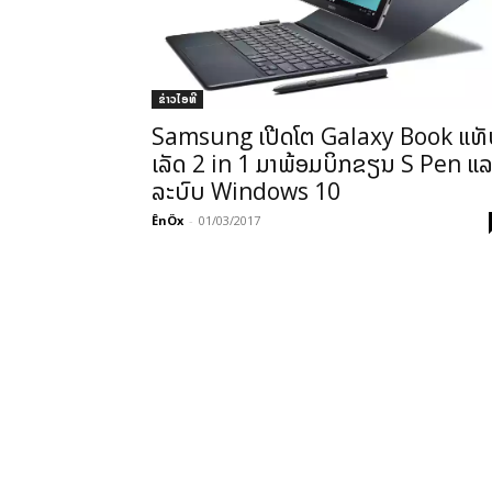
ຂ່າວ​ໄອ​ທີ
Samsung ເປີດໂຕ Galaxy Book ແທັ
ເລັດ 2 in 1 ມາພ້ອມບິກຂຽນ S Pen ແລ
ລະບົບ Windows 10
ÊnÖx
-
01/03/2017