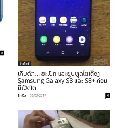
່
0
ຂ່າວ​ໄອ​ທີ
ເກັບຕົກ… ສະເປັກ ແລະຮູບຫຼຸດໂຕເຄື່ອງ
Samsung Galaxy S8 ແລະ S8+ ກ່ອນ
ມື້ເປີດໂຕ
ÊnÖx
-
05/03/2017
0