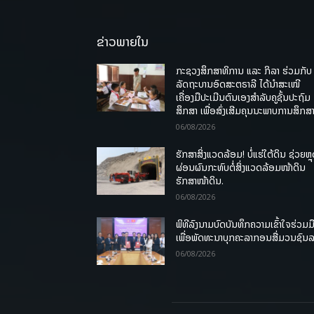
ຂ່າວພາຍໃນ
ກະຊວງສຶກສາທິການ ແລະ ກິລາ ຮ່ວມກັບ
ລັດຖະບານອົດສະຕຣາລີ ໄດ້ນຳສະເໜີ
ເຄື່ອງມືປະເມີນຕົນເອງສຳລັບຄູຊັ້ນປະຖົມ
ສຶກສາ ເພື່ອສົ່ງເສີມຄຸນນະພາບການສຶກສາ
06/08/2026
ຮັກສາສິ່ງແວດລ້ອມ! ບໍ່ແຮ່ໃຕ້ດິນ ຊ່ວຍຫຼ
ຜ່ອນຜົນກະທົບຕໍ່ສິ່ງແວດລ້ອມໜ້າດິນ
ຮັກສາໜ້າດິນ.
06/08/2026
ພິທີລົງນາມບົດບັນທຶກຄວາມເຂົ້າໃຈຮ່ວມມ
ເພື່ອພັດທະນາບຸກຄະລາກອນສື່ມວນຊົນ
06/08/2026