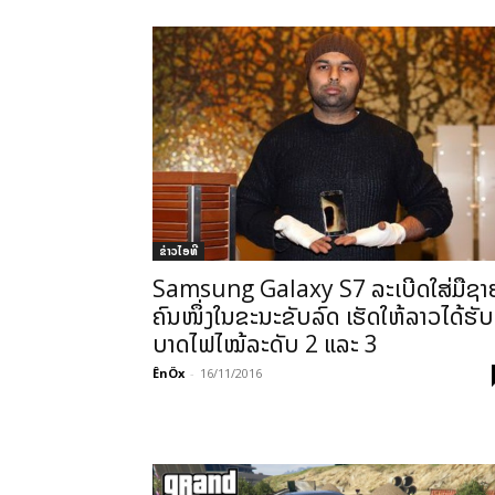
ຂ່າວ​ໄອ​ທີ
Samsung Galaxy S7 ລະເບີດໃສ່ມືຊາ
ຄົນໜຶ່ງໃນຂະນະຂັບລົດ ເຮັດໃຫ້ລາວໄດ້ຮັບ
ບາດໄຟໄໝ້ລະດັບ 2 ແລະ 3
ÊnÖx
-
16/11/2016