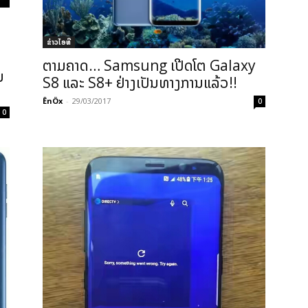
າ
ຂ່າວ​ໄອ​ທີ
ຕາມຄາດ… Samsung ເປີດໂຕ Galaxy
ນ
S8 ແລະ S8+ ຢ່າງເປັນທາງການແລ້ວ!!
ÊnÖx
-
29/03/2017
0
0