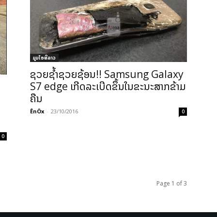
ມູມໄອທີລາວ
ຊວຍຊ້ຳຊວຍຊ້ອນ!! Samsung Galaxy
S7 edge ເກີດລະເບີດຂຶ້ນໃນຂະນະສາກຂ້າມ
ຄືນ
ÊnÖx
-
23/10/2016
0
0
Page 1 of 3