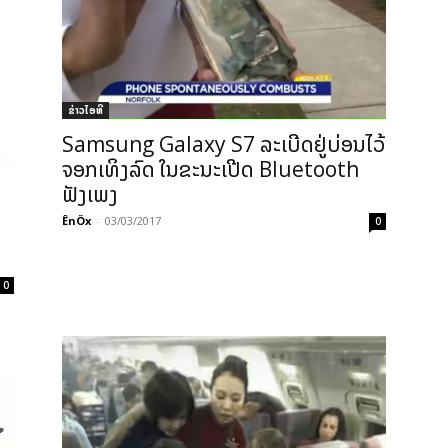
ຂ່າວ​ໄອ​ທີ
Samsung Galaxy S7 ລະເບີດຢູ່ບ່ອນໄວ້
ຈອກເທິງລົດ ໃນຂະນະເປີດ Bluetooth
ຟັງເພງ
ÊnÖx
-
03/03/2017
0
0