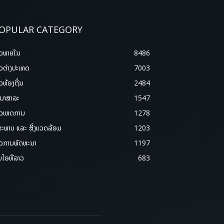
OPULAR CATEGORY
າວພາຍ​ໃນ
8486
າວຕ່າງປະເທດ
7003
າວທ້ອງຖິ່ນ
2484
ນາສາລະ
1547
າວເຫດການ
1278
ຂະພາບ ແລະ ສີ່ງແວດລ້ອມ
1203
າວການພັດທະນາ
1197
ມໄອທີລາວ
683