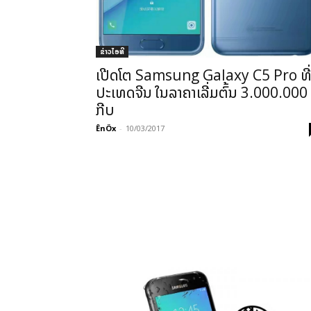
ຂ່າວ​ໄອ​ທີ
ເປີດໂຕ Samsung Galaxy C5 Pro ທີ
ປະເທດຈີນ ໃນລາຄາເລີ່ມຕົ້ນ 3.000.000
ກີບ
ÊnÖx
-
10/03/2017