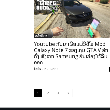
ມູມໄອທີລາວ
Youtube ກັບມາເຜີຍແພ່ວີດີໂອ Mod
Galaxy Note 7 ຂອງເກມ GTA V ອີກ
ຄັ້ງ ຫຼັງຈາກ Samsung ຍື່ນເລື່ອງໃຫ້ລຶບ
ອອກ
ÊnÖx
-
23/10/2016
1
2
3