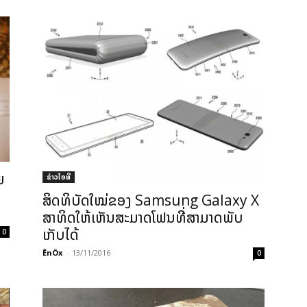
ຍ
ຂ່າວ​ໄອ​ທີ
ສິດທິບັດໃໝ່ຂອງ Samsung Galaxy X
ສາທິດໃຫ້ເຫັນສະມາດໂຟນທີ່ສາມາດພັບ
ເກັບໄດ້
0
ÊnÖx
-
13/11/2016
0