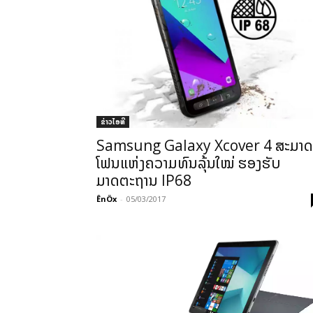
ຂ່າວ​ໄອ​ທີ
Samsung Galaxy Xcover 4 ສະມາດ
ໂຟນແຫ່ງຄວາມທົນລຸ້ນໃໝ່ ຮອງຮັບ
ມາດຕະຖານ IP68
ÊnÖx
-
05/03/2017