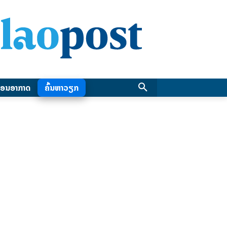
ອນອາກາດ
ຄົ້ນຫາວຽກ