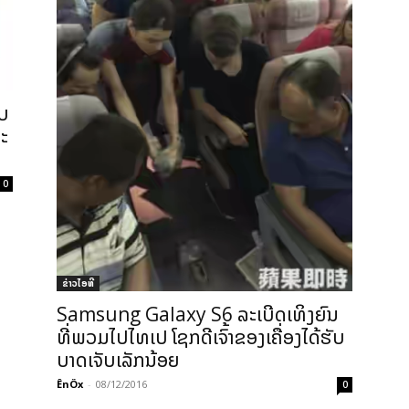
ບ
ະ
0
ຂ່າວ​ໄອ​ທີ
Samsung Galaxy S6 ລະເບີດເທິງຍົນ
ທີ່ພວມໄປໄທເປ ໂຊກດີເຈົ້າຂອງເຄື່ອງໄດ້ຮັບ
ບາດເຈັບເລັກນ້ອຍ
ÊnÖx
-
08/12/2016
0