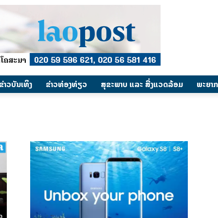
​ຂ່າວບັນເທິງ
​ຂ່າວທ່ອງທ່ຽວ
ສຸຂະພາບ ແລະ ສີ່ງແວດລ້ອມ
ພະຍາກ