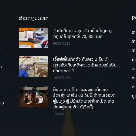
ຂ່າວຕ່າງປະເທດ
P
ຈັບນັກບິນມາເລເຊຍ ພ້ອມຍຶດເຄື່ອງຂອງ
ຂ່
ກາງ ຢາອີ ຫຼາຍກວ່າ 70,000 ເມັດ
ຂ່
06/08/2026
.
ຂ່
ເຈົ້າໜ້າທີ່ໄທກັກຕົວ ຄົນລາວ 2 ຄົນ ທີ່
ນາ
ກ່ຽວຂ້ອງກັບຄະດີສາວແອລັກລອບເຮໂຣອີນ
ຸດ
ຂ່
ເຂົ້າອົດສະຕາລີ
ສຸ
16/07/2026
ຂ່
ອີຣານ-ອາເມລິກາ ເຈລະຈາຍຸດຕິຄວາມ
ຂັດແຍ່ງ! ພາຍໃນ 60 ວັນນີ້ ຖ້າການເຈລະຈາ
ມູ
ື
ຫຼົ້ມເຫຼວ ຫຼື ມີຝ່າຍໃດຝ່າຍໜຶ່ງລະເມີດ ອາດ
ລາວ
ນໍາມາສູ່ຄວາມຂັດແຍ້ງອີກຄັ້ງ
18/06/2026