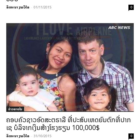
ລິດຈະນາ ງາມວິໄລ
-
01/11/2015
0
ຂ່າວພາຍ​ໃນ
ຄອບຄົວຊາວອົດສະຕຣາລີ ທີ່ປະສົບເຫດຍົນຕົກທີ່ປາກ
ເຊ ບໍລິຈາກເງິນສ້າງໂຮງຮຽນ 100,000$
ລິດຈະນາ ງາມວິໄລ
-
31/10/2015
0