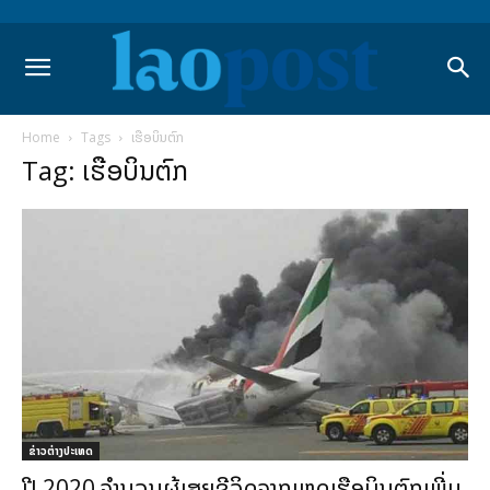
Home
Tags
ເຮືອບິນຕົກ
Tag: ເຮືອບິນຕົກ
ຂ່າວຕ່າງປະເທດ
ປີ 2020 ຈຳນວນຜູ້ເສຍຊີວິດຈາກເຫດເຮືອບິນຕົກເພີ່ມ