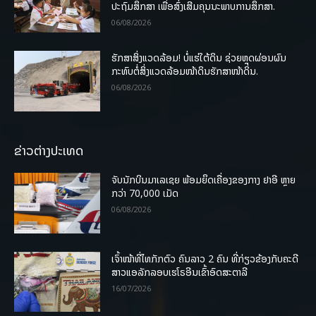
ປະຖົມສຶກສາ ເພື່ອສົ່ງເສີມຄຸນນະພາບການສຶກສາ.
06/08/2026
ຮັກສາສິ່ງແວດລ້ອມ! ບໍ່ແຮ່ໃຕ້ດິນ ຊ່ວຍຫຼຸດຜ່ອນຜົນ
ກະທົບຕໍ່ສິ່ງແວດລ້ອມໜ້າດິນຮັກສາໜ້າດິນ.
06/08/2026
ຂ່າວຕ່າງປະເທດ
ຈັບນັກບິນມາເລເຊຍ ພ້ອມຍຶດເຄື່ອງຂອງກາງ ຢາອີ ຫຼາຍ
ກວ່າ 70,000 ເມັດ
06/08/2026
ເຈົ້າໜ້າທີ່ໄທກັກຕົວ ຄົນລາວ 2 ຄົນ ທີ່ກ່ຽວຂ້ອງກັບຄະດີ
ສາວແອລັກລອບເຮໂຣອີນເຂົ້າອົດສະຕາລີ
16/07/2026