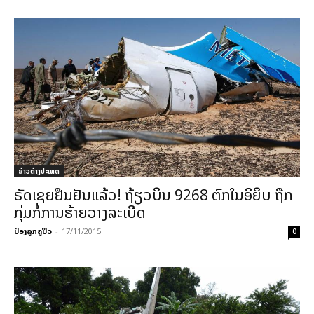
ຂ່າວຕ່າງປະເທດ
ຣັດເຊຍຢືນຢັນແລ້ວ! ຖ້ຽວບິນ 9268 ຕົກໃນອີຍິບ ຖືກ
ກຸ່ມກໍ່ການຮ້າຍວາງລະເບີດ
ປ໋ອງລູກຄູປິວ
-
17/11/2015
0