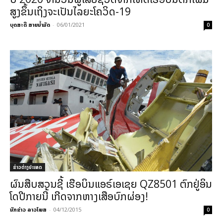
ສູງຂຶ້ນເຖິງຈະເປັນໄລຍະໂຄວິດ-19
ບຸດສະດີ ສາຍນ້ຳມັດ
-
06/01/2021
0
ຂ່າວຕ່າງປະເທດ
ຜົນສືບສວນຊີ້ ເຮືອບິນແອຣ໌ເອເຊຍ QZ8501 ຕົກຢູ່ອິນ
ໂດປີກາຍນີ້ ເກີດຈາກຫາງເສືອບົກຜ່ອງ!
ນັກຂ່າວ ລາວໂພສ
-
04/12/2015
0