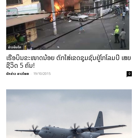
ຂ່າວຍົນຕົກ
ເຮືອບິນຂະໜາດນ້ອຍ ຕົກໃສ່ເຂດຊຸມຊົນຢູ່ໂກໂລມບີ ເສຍ
ຊີວິດ 5 ຄົນ!
ນັກຂ່າວ ລາວໂພສ
-
19/10/2015
0