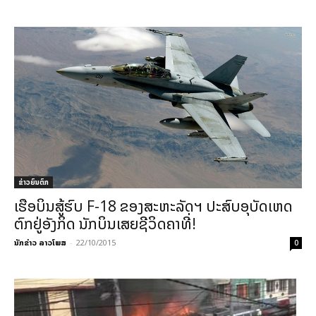
ຂ່າວຍົນຕົກ
ເຮືອບິນສູ້ຮົບ F-18 ຂອງສະຫະລັດຯ ປະສົບອຸບັດເຫດ
ຕົກຢູ່ອັງກິດ ນັກບິນເສຍຊີວິດຄາທີ່!
ນັກຂ່າວ ລາວໂພສ
-
22/10/2015
0