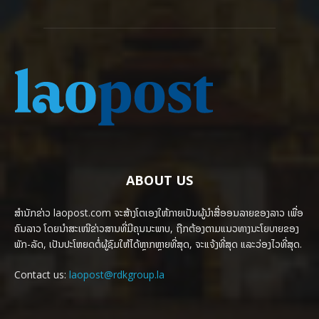
ABOUT US
ສຳນັກຂ່າວ laopost.com ຈະສ້າງໂຕເອງໃຫ້ກາຍເປັນຜູ້ນຳສື່ອອນລາຍຂອງລາວ ເພື່ອ
ຄົນລາວ ໂດຍນຳສະເໜີຂ່າວສານທີ່ມີຄຸນນະພາບ, ຖືກຕ້ອງຕາມແນວທາງນະໂຍບາຍຂອງ
ພັກ-ລັດ, ເປັນປະໂຫຍດຕໍ່ຜູ້ຊົມໃຫ້ໄດ້ຫຼາກຫຼາຍທີ່ສຸດ, ຈະແຈ້ງທີ່ສຸດ ແລະວ່ອງໄວທີ່ສຸດ.
Contact us:
laopost@rdkgroup.la