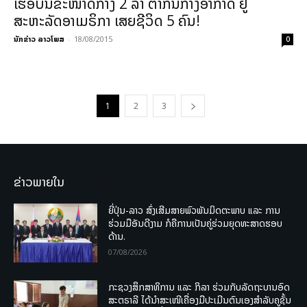
ເຮືອບິນຂະໜາດກາງ 2 ລຳ ຕຳກັນກາງອາກາດ ຢູ່
ສະຫະລັດອາເມຣິກາ ເສຍຊີວິດ 5 ຄົນ!
ນັກຂ່າວ ລາວໂພສ
-
18/08/2015
0
1
2
3
ຂ່າວພາຍໃນ
ຍີ່ປຸ່ນ-ລາວ ສົ່ງເສີມສາຍພົວພັນມິດຕະພາບ ແລະ ການ
ຮ່ວມມືອັນດີງາມ ກໍຄືການເປັນຄູ່ຮ່ວມຍຸດທະສາດຮອບ
ດ້ານ.
07/08/2026
ກະຊວງສຶກສາທິການ ແລະ ກິລາ ຮ່ວມກັບລັດຖະບານອົດ
ສະຕຣາລີ ໄດ້ນຳສະເໜີເຄື່ອງມືປະເມີນຕົນເອງສຳລັບຄູຊັ້ນ