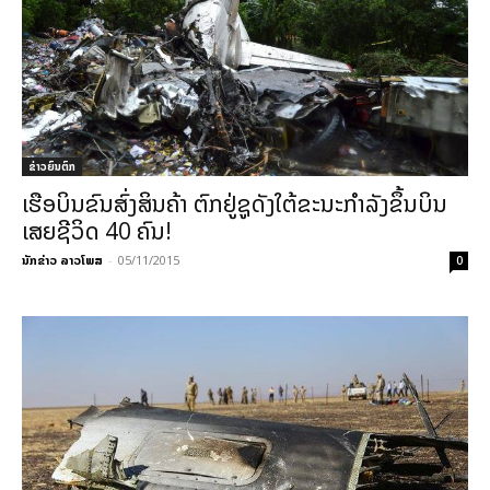
ຂ່າວຍົນຕົກ
ເຮືອບິນຂົນສົ່ງສິນຄ້າ ຕົກຢູ່ຊູດັງໃຕ້ຂະນະກຳລັງຂຶ້ນບິນ
ເສຍຊີວິດ 40 ຄົນ!
ນັກຂ່າວ ລາວໂພສ
-
05/11/2015
0