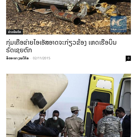
ຂ່າວຍົນຕົກ
ກຸ່ມເຄືອຂ່າຍໄອເອັສອາດຈະກ່ຽວຂ້ອງ ເຫດເຮືອບິນ
ຣັດເຊຍຕົກ
ລິດຈະນາ ງາມວິໄລ
-
02/11/2015
0