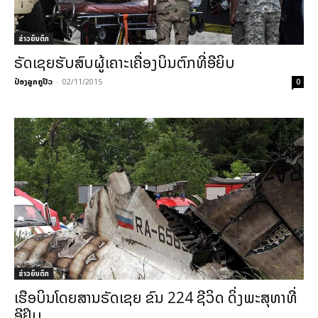
ຂ່າວຍົນຕົກ
ຣັດເຊຍຮັບສົບຜູ້ເຄາະເຄື່ອງບິນຕົກທີ່ອີຍິບ
ປ໋ອງລູກຄູປິວ
-
02/11/2015
0
ຂ່າວຍົນຕົກ
ເຮືອບິນໂດຍສານຣັດເຊຍ ຂົນ 224 ຊີວິດ ດິ່ງພະສຸທາທີ່
ອີຢິບ