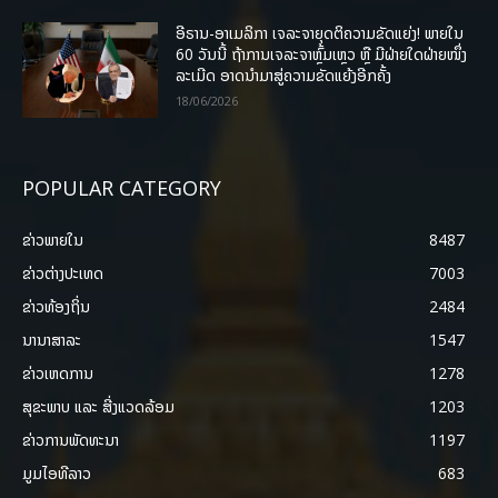
ອີຣານ-ອາເມລິກາ ເຈລະຈາຍຸດຕິຄວາມຂັດແຍ່ງ! ພາຍໃນ
60 ວັນນີ້ ຖ້າການເຈລະຈາຫຼົ້ມເຫຼວ ຫຼື ມີຝ່າຍໃດຝ່າຍໜຶ່ງ
ລະເມີດ ອາດນໍາມາສູ່ຄວາມຂັດແຍ້ງອີກຄັ້ງ
18/06/2026
POPULAR CATEGORY
ຂ່າວພາຍ​ໃນ
8487
ຂ່າວຕ່າງປະເທດ
7003
ຂ່າວທ້ອງຖິ່ນ
2484
ນານາສາລະ
1547
ຂ່າວເຫດການ
1278
ສຸຂະພາບ ແລະ ສີ່ງແວດລ້ອມ
1203
ຂ່າວການພັດທະນາ
1197
ມູມໄອທີລາວ
683