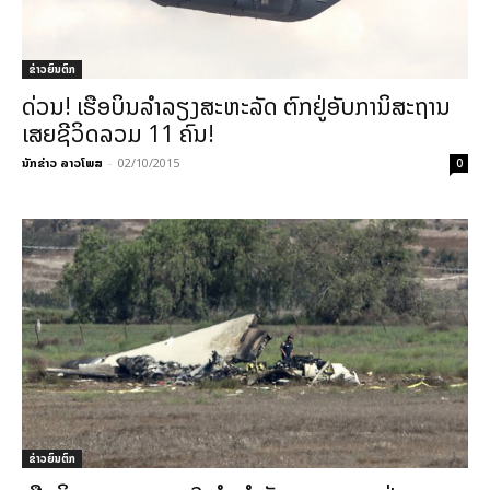
ຂ່າວຍົນຕົກ
ດ່ວນ! ເຮືອບິນລຳລຽງສະຫະລັດ ຕົກຢູ່ອັບການິສະຖານ
ເສຍຊີວິດລວມ 11 ຄົນ!
ນັກຂ່າວ ລາວໂພສ
-
02/10/2015
0
ຂ່າວຍົນຕົກ