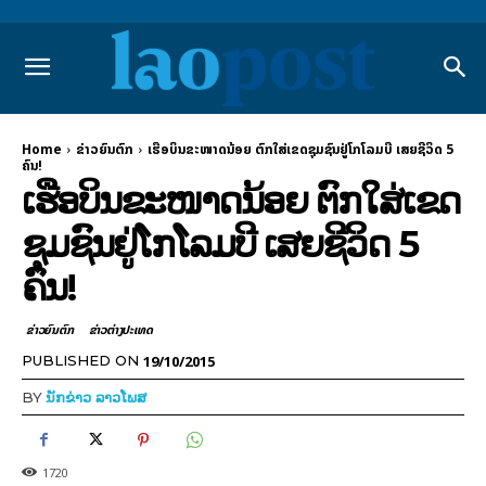
Home
ຂ່າວຍົນຕົກ
ເຮືອບິນຂະໜາດນ້ອຍ ຕົກໃສ່ເຂດຊຸມຊົນຢູ່ໂກໂລມບີ ເສຍຊີວິດ 5
ຄົນ!
ເຮືອບິນຂະໜາດນ້ອຍ ຕົກໃສ່ເຂດ
ຊຸມຊົນຢູ່ໂກໂລມບີ ເສຍຊີວິດ 5
ຄົນ!
ຂ່າວຍົນຕົກ
ຂ່າວຕ່າງປະເທດ
19/10/2015
PUBLISHED ON
BY
ນັກຂ່າວ ລາວໂພສ
1720