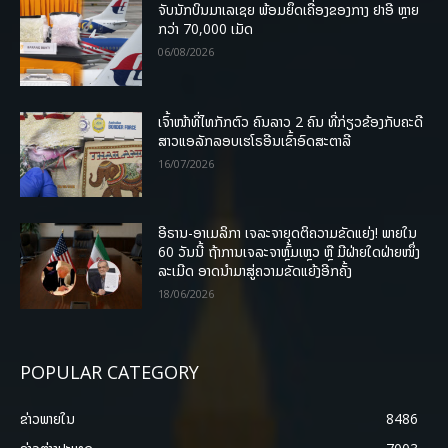
ຈັບນັກບິນມາເລເຊຍ ພ້ອມຍຶດເຄື່ອງຂອງກາງ ຢາອີ ຫຼາຍ
ກວ່າ 70,000 ເມັດ
06/08/2026
ເຈົ້າໜ້າທີ່ໄທກັກຕົວ ຄົນລາວ 2 ຄົນ ທີ່ກ່ຽວຂ້ອງກັບຄະດີ
ສາວແອລັກລອບເຮໂຣອີນເຂົ້າອົດສະຕາລີ
16/07/2026
ອີຣານ-ອາເມລິກາ ເຈລະຈາຍຸດຕິຄວາມຂັດແຍ່ງ! ພາຍໃນ
60 ວັນນີ້ ຖ້າການເຈລະຈາຫຼົ້ມເຫຼວ ຫຼື ມີຝ່າຍໃດຝ່າຍໜຶ່ງ
ລະເມີດ ອາດນໍາມາສູ່ຄວາມຂັດແຍ້ງອີກຄັ້ງ
18/06/2026
POPULAR CATEGORY
ຂ່າວພາຍ​ໃນ
8486