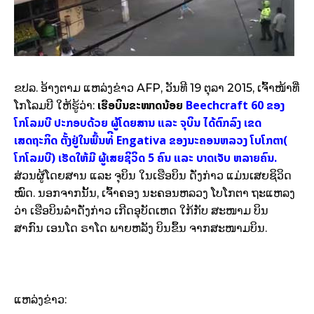
ຂປລ. ອ້າງຕາມ ແຫລ່ງຂ່າວ
AFP, ວັນທີ 19 ຕຸລາ 2015, ເຈົ້າໜ້າທ່ີ
ເຮືອບິນຂະໜາດນ້ອຍ
Beechcraft 60 ຂອງ
ໂກໂລມບີ ໃຫ້ຮູ້ວ່າ:
ໂກໂລມບີ ປະກອບດ້ວຍ ຜູ້ໂດຍສານ ແລະ ຈຸບິນ ໄດ້ຕົກລົງ ເຂດ
ເສດຖະກິດ ຕັ້ງຢູ່ໃນພື້ນທ່ີ Engativa ຂອງນະຄອນຫລວງ ໂບໂກຕາ(
ໂກໂລມບີ) ເຮັດໃຫ້ມີ ຜູ້ເສຍຊິວິດ 5 ຄົນ ແລະ ບາດເຈັບ ຫລາຍຄົນ.
ສ່ວນຜູ້ໂດຍສານ ແລະ ຈຸບິນ ໃນເຮືອບິນ ດັ່ງກ່າວ ແມ່ນເສຍຊິວິດ
ໝົດ. ນອກຈາກນັ້ນ, ເຈົ້າຄອງ ນະຄອນຫລວງ ໂບໂກຕາ ຖະແຫລງ
ວ່າ ເຮືອບິນລຳດັ່ງກ່າວ ເກີດອຸບັດເຫດ ໃກ້ກັບ ສະໜາມ ບິນ
ສາກົນ ເອນໂດ ຣາໂດ ພາຍຫລັງ ບິນຂຶ້ນ ຈາກສະໜາມບິນ.
ແຫລ່ງຂ່າວ: