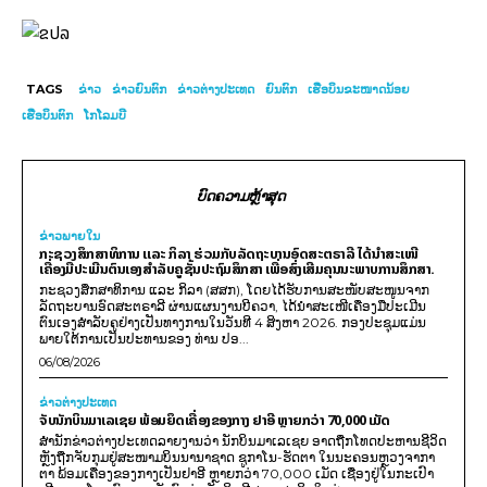
TAGS
ຂ່າວ
ຂ່າວຍົນຕົກ
ຂ່າວຕ່າງປະເທດ
ຍົນຕົກ
ເຮືອບິນຂະໜາດນ້ອຍ
ເຮືອບິນຕົກ
ໂກໂລມບີ
ບົດຄວາມຫຼ້າສຸດ
ຂ່າວພາຍ​ໃນ
ກະຊວງສຶກສາທິການ ແລະ ກິລາ ຮ່ວມກັບລັດຖະບານອົດສະຕຣາລີ ໄດ້ນຳສະເໜີ
ເຄື່ອງມືປະເມີນຕົນເອງສຳລັບຄູຊັ້ນປະຖົມສຶກສາ ເພື່ອສົ່ງເສີມຄຸນນະພາບການສຶກສາ.
ກະຊວງສຶກສາທິການ ແລະ ກິລາ (ສສກ), ໂດຍໄດ້ຮັບການສະໜັບສະໜູນຈາກ
ລັດຖະບານອົດສະຕຣາລີ ຜ່ານແຜນງານບີຄວາ, ໄດ້ນຳສະເໜີເຄື່ອງມືປະເມີນ
ຕົນເອງສຳລັບຄູຢ່າງເປັນທາງການໃນວັນທີ 4 ສິງຫາ 2026. ກອງປະຊຸມແມ່ນ
ພາຍໃຕ້ການເປັນປະທານຂອງ ທ່ານ ປອ...
06/08/2026
ຂ່າວຕ່າງປະເທດ
ຈັບນັກບິນມາເລເຊຍ ພ້ອມຍຶດເຄື່ອງຂອງກາງ ຢາອີ ຫຼາຍກວ່າ 70,000 ເມັດ
ສຳນັກຂ່າວຕ່າງປະເທດລາຍງານວ່າ ນັກບິນມາເລເຊຍ ອາດຖືກໂທດປະຫານຊີວິດ
ຫຼັງຖືກຈັບກຸມຢູ່ສະໜາມບິນນານາຊາດ ຊູກາໂນ-ຮັດຕາ ໃນນະຄອນຫຼວງຈາກາ
ຕາ ພ້ອມເຄື່ອງຂອງກາງເປັນຢາອີ ຫຼາຍກວ່າ 70,000 ເມັດ ເຊື່ອງຢູ່ໃນກະເປົາ