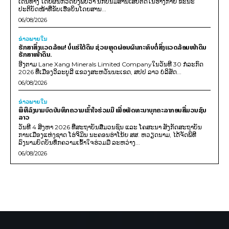
ເດີນທາງ ໂດຍຜົນກວດຍັງພົບວ່າ ນັກບິນມີສານເສບຕິດໃນຮ່າງກາຍ ຂະນະ
ປະຕິບັດໜ້າທີ່ຂັບເຮືອບິນໂດຍສານ...
06/08/2026
ຂ່າວພາຍ​ໃນ
ຮັກສາສິ່ງແວດລ້ອມ! ບໍ່ແຮ່ໃຕ້ດິນ ຊ່ວຍຫຼຸດຜ່ອນຜົນກະທົບຕໍ່ສິ່ງແວດລ້ອມໜ້າດິນ
ຮັກສາໜ້າດິນ.
ອີງຕາມ Lane Xang Minerals Limited Companyໃນວັນທີ 30 ກໍລະກົດ
2026 ທີ່ເມືອງວິລະບູລີ ແຂວງສະຫວັນນະເຂດ, ສປປ ລາວ ບໍລິສັດ...
06/08/2026
ຂ່າວພາຍ​ໃນ
ພິທີລົງນາມບົດບັນທຶກຄວາມເຂົ້າໃຈຮ່ວມມື ເພື່ອພັດທະນາບຸກຄະລາກອນສື່ມວນຊົນ
ລາວ
ວັນທີ 4 ສິງຫາ 2026 ທີ່ສະຖາບັນສື່ມວນຊົນ ແລະ ໂຄສະນາ ສັງກັດສະຖາບັນ
ການເມືອງແຫ່ງຊາດ ໂຮ່ຈິມິນ ນະຄອນຮ່າໂນ້ຍ ສສ. ຫວຽດນາມ, ໄດ້ຈັດພິທີ
ລົງນາມບົດບັນທຶກຄວາມເຂົ້າໃຈຮ່ວມມື ລະຫວ່າງ...
06/08/2026