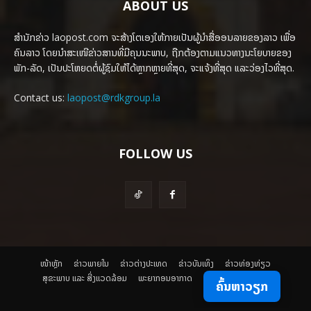
ABOUT US
ສຳນັກຂ່າວ laopost.com ຈະສ້າງໂຕເອງໃຫ້ກາຍເປັນຜູ້ນຳສື່ອອນລາຍຂອງລາວ ເພື່ອ
ຄົນລາວ ໂດຍນຳສະເໜີຂ່າວສານທີ່ມີຄຸນນະພາບ, ຖືກຕ້ອງຕາມແນວທາງນະໂຍບາຍຂອງ
ພັກ-ລັດ, ເປັນປະໂຫຍດຕໍ່ຜູ້ຊົມໃຫ້ໄດ້ຫຼາກຫຼາຍທີ່ສຸດ, ຈະແຈ້ງທີ່ສຸດ ແລະວ່ອງໄວທີ່ສຸດ.
Contact us:
laopost@rdkgroup.la
FOLLOW US
ໜ້າຫຼັກ
ຂ່າວພາຍ​ໃນ
ຂ່າວຕ່າງປະເທດ
​ຂ່າວບັນເທິງ
​ຂ່າວທ່ອງທ່ຽວ
ສຸຂະພາບ ແລະ ສີ່ງແວດລ້ອມ
ພະຍາກອນອາກາດ
ຄົ້ນຫາວຽກ