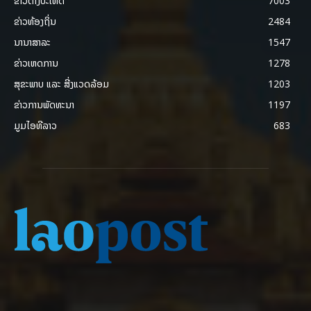
ຂ່າວຕ່າງປະເທດ
7003
ຂ່າວທ້ອງຖິ່ນ
2484
ນານາສາລະ
1547
ຂ່າວເຫດການ
1278
ສຸຂະພາບ ແລະ ສີ່ງແວດລ້ອມ
1203
ຂ່າວການພັດທະນາ
1197
ມູມໄອທີລາວ
683