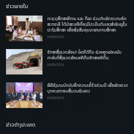
ຂ່າວພາຍໃນ
ກະຊວງສຶກສາທິການ ແລະ ກິລາ ຮ່ວມກັບລັດຖະບານອົດ
ສະຕຣາລີ ໄດ້ນຳສະເໜີເຄື່ອງມືປະເມີນຕົນເອງສຳລັບຄູຊັ້ນ
ປະຖົມສຶກສາ ເພື່ອສົ່ງເສີມຄຸນນະພາບການສຶກສາ.
06/08/2026
ຮັກສາສິ່ງແວດລ້ອມ! ບໍ່ແຮ່ໃຕ້ດິນ ຊ່ວຍຫຼຸດຜ່ອນຜົນ
ກະທົບຕໍ່ສິ່ງແວດລ້ອມໜ້າດິນຮັກສາໜ້າດິນ.
06/08/2026
ພິທີລົງນາມບົດບັນທຶກຄວາມເຂົ້າໃຈຮ່ວມມື ເພື່ອພັດທະນາ
ບຸກຄະລາກອນສື່ມວນຊົນລາວ
06/08/2026
ຂ່າວຕ່າງປະເທດ