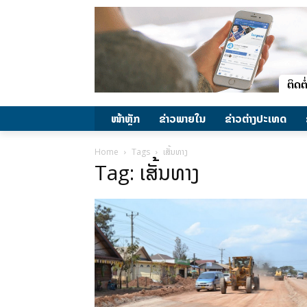
ໜ້າຫຼັກ
ຂ່າວພາຍ​ໃນ
ຂ່າວຕ່າງປະເທດ
Home
Tags
ເສັ້ນທາງ
Tag: ເສັ້ນທາງ