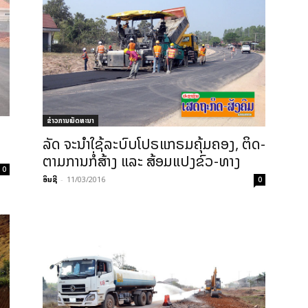
ຂ່າວການພັດທະນາ
ລັດ ຈະ​ນຳ​ໃຊ້​ລະ­ບົບ​ໂປຣ​ແກຣມ​ຄຸ້ມ​ຄອງ, ຕິດ­
ຕາມ​ການ​ກໍ່­ສ້າງ ແລະ​ ສ້ອມ­ແປງ​ຂົວ-ທາງ
0
ອິນຊີ
-
11/03/2016
0