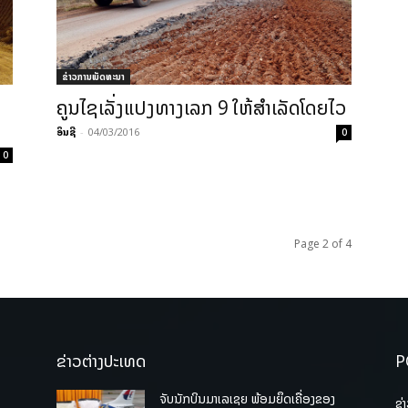
ຂ່າວການພັດທະນາ
ຄູນ​ໄຊ​ເລັ່ງ​ແປງ​ທາງ​ເລກ 9 ໃຫ້​ສຳ­ເລັດ​ໂດຍ​ໄວ
ອິນຊີ
-
04/03/2016
0
0
Page 2 of 4
ຂ່າວຕ່າງປະເທດ
P
ຈັບນັກບິນມາເລເຊຍ ພ້ອມຍຶດເຄື່ອງຂອງ
ຂ່