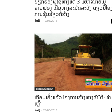
ຮຽກ­ຮ້ອງ​ຜູ້​ໃຊ້​ທາງ​ແຕ່ 3 ແຍກ​ຈີ່­ນາຍ​ໂມ້-
ຊາຍ​ຟອງ ​ເດີນ­ທາງ​ລະ­ມັດ­ລະ­ວັງ​ ດຽວ­ນີ້​ໂຄ
ການ​ຂຸ້ນ­ຂ້ຽວ​ກໍ່­ສ້າງ
ອິນຊີ
-
17/06/2016
ຂ່າວການພັດທະນາ
ເກືອບ​ເຄິ່ງ​ແລ້ວ ໂຄງ­ການ​ສ້າງ​ທາງຊຳ​ໃຕ້-ທ່າ​
ເຫຼົ້າ
ອິນຊີ
-
23/05/2016