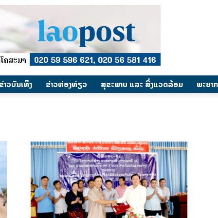
​ຂ່າວບັນເທິງ
​ຂ່າວທ່ອງທ່ຽວ
ສຸຂະພາບ ແລະ ສີ່ງແວດລ້ອມ
ພະຍາກ