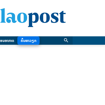
ອນອາກາດ
ຄົ້ນຫາວຽກ