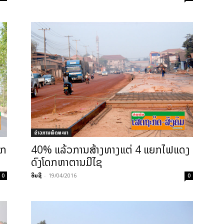
ຂ່າວການພັດທະນາ
ລກ
40% ແລ້ວການສ້າງທາງແຕ່ 4 ແຍກໄຟແດງ
ດົງໂດກຫາຕານມີໄຊ
ອິນຊີ
-
19/04/2016
0
0