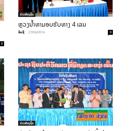
ຂ່າວທ້ອງຖິ່ນ
ຫຼວງນ້ຳທາມອບຮັບທາງ 4 ເລນ
ອິນຊີ
-
27/06/2016
0
0
ຂ່າວທ້ອງຖິ່ນ