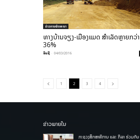
ຂ່າວການພັດທະນາ
ທາງ​ບ້ານ​ຈຽງ-ເມືອງ​ແມດ ​ສຳ­ເລັດ​ຫຼາຍ​ກວ່າ
36%
ອິນຊີ
-
04/03/2016
1
2
3
4
ຂ່າວພາຍໃນ
ກະຊວງສຶກສາທິການ ແລະ ກິລາ ຮ່ວມກັບ