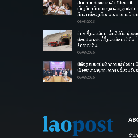
ລັດຖະບານອົດສະຕຣາລີ ໄດ້ນຳສະເໜີ
ເຄື່ອງມືປະເມີນຕົນເອງສຳລັບຄູຊັ້ນປະຖົມ
ສຶກສາ ເພື່ອສົ່ງເສີມຄຸນນະພາບການສຶກສາ
06/08/2026
ຮັກສາສິ່ງແວດລ້ອມ! ບໍ່ແຮ່ໃຕ້ດິນ ຊ່ວຍຫຼ
ຜ່ອນຜົນກະທົບຕໍ່ສິ່ງແວດລ້ອມໜ້າດິນ
ຮັກສາໜ້າດິນ.
06/08/2026
ພິທີລົງນາມບົດບັນທຶກຄວາມເຂົ້າໃຈຮ່ວມມ
ເພື່ອພັດທະນາບຸກຄະລາກອນສື່ມວນຊົນ
06/08/2026
AB
ສຳນັກ