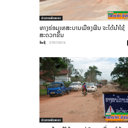
ຂ່າວການພັດທະນາ
ທາງຮ່ອມເທສະບານເມືອງພີນ ຈະໄດ້ນຳໃຊ້
ສະດວກຂຶ້ນ
ອິນຊີ
-
07/07/2016
ຂ່າວການພັດທະນາ