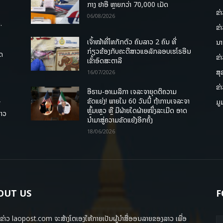
ກາງ ຢາອີ ຫຼາຍກວ່າ 70,000 ເມັດ
ຂ່
06/08/2026
.
ຂ່
ເຈົ້າໜ້າທີ່ໄທກັກຕົວ ຄົນລາວ 2 ຄົນ ທີ່
ນາ
ກ່ຽວຂ້ອງກັບຄະດີສາວແອລັກລອບເຮໂຣອີນ
ຸດ
ຂ່
ເຂົ້າອົດສະຕາລີ
ສຸ
16/07/2026
ຂ່
ອີຣານ-ອາເມລິກາ ເຈລະຈາຍຸດຕິຄວາມ
ຂັດແຍ່ງ! ພາຍໃນ 60 ວັນນີ້ ຖ້າການເຈລະຈາ
ມູ
ື
ຫຼົ້ມເຫຼວ ຫຼື ມີຝ່າຍໃດຝ່າຍໜຶ່ງລະເມີດ ອາດ
ລາວ
ນໍາມາສູ່ຄວາມຂັດແຍ້ງອີກຄັ້ງ
18/06/2026
OUT US
F
ຂ່າວ laopost.com ຈະສ້າງໂຕເອງໃຫ້ກາຍເປັນຜູ້ນຳສື່ອອນລາຍຂອງລາວ ເພື່ອ