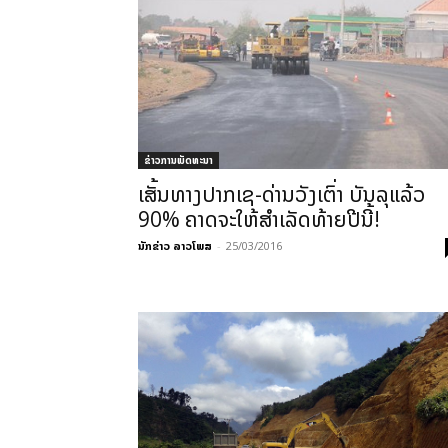
ຂ່າວການພັດທະນາ
ເສັ້ນທາງປາກເຊ-ດ່ານວັງເຕົ່າ ບັນລຸແລ້ວ
90% ຄາດຈະໃຫ້ສຳເລັດທ້າຍປີນີ້!
ນັກຂ່າວ ລາວໂພສ
-
25/03/2016