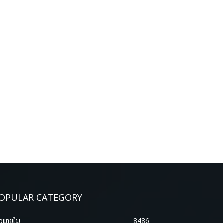
OPULAR CATEGORY
າວພາຍ​ໃນ
8486