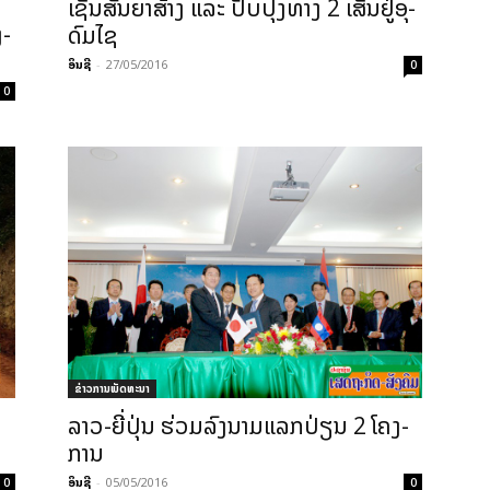
ເຊັນ​ສັນ­ຍາ​ສ້າງ ແລະ​ ປັບ­ປຸງ​ທາງ 2 ເສັ້ນ​ຢູ່​ອຸ­
ງ­
ດົມ​ໄຊ
ອິນຊີ
-
27/05/2016
0
0
ຂ່າວການພັດທະນາ
ລາວ-ຍີ່­ປຸ່ນ ຮ່ວມ​ລົງ​ນາມແລກ­ປ່ຽນ 2 ໂຄງ­
ການ
ອິນຊີ
-
05/05/2016
0
0