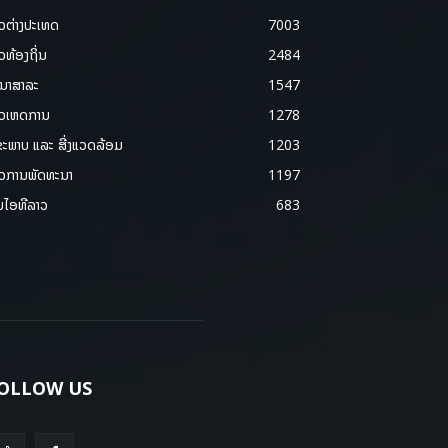
າວຕ່າງປະເທດ
7003
າວທ້ອງຖິ່ນ
2484
ນາສາລະ
1547
າວເຫດການ
1278
ຂະພາບ ແລະ ສີ່ງແວດລ້ອມ
1203
າວການພັດທະນາ
1197
ມໄອທີລາວ
683
OLLOW US