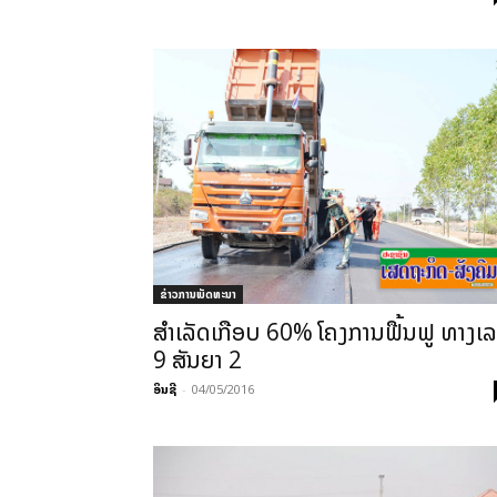
ຂ່າວການພັດທະນາ
ສຳ­ເລັດ​ເກືອບ 60% ໂຄງ­ການ​ຟື້ນ​ຟູ ​ທາງ​ເ
9 ສັນ­ຍາ 2
ອິນຊີ
-
04/05/2016