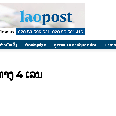
​ຂ່າວບັນເທິງ
​ຂ່າວທ່ອງທ່ຽວ
ສຸຂະພາບ ແລະ ສີ່ງແວດລ້ອມ
ພະຍາກ
ທາງ 4 ເລນ