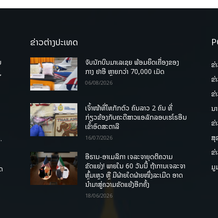
ຂ່າວຕ່າງປະເທດ
P
ບ
ຈັບນັກບິນມາເລເຊຍ ພ້ອມຍຶດເຄື່ອງຂອງ
ຂ່
່
ກາງ ຢາອີ ຫຼາຍກວ່າ 70,000 ເມັດ
ຂ່
06/08/2026
ຂ່
ເຈົ້າໜ້າທີ່ໄທກັກຕົວ ຄົນລາວ 2 ຄົນ ທີ່
ນາ
ກ່ຽວຂ້ອງກັບຄະດີສາວແອລັກລອບເຮໂຣອີນ
ຂ່
ເຂົ້າອົດສະຕາລີ
ສຸ
.
16/07/2026
ຂ່
ອີຣານ-ອາເມລິກາ ເຈລະຈາຍຸດຕິຄວາມ
ຂັດແຍ່ງ! ພາຍໃນ 60 ວັນນີ້ ຖ້າການເຈລະຈາ
ມູ
ຸດ
ຫຼົ້ມເຫຼວ ຫຼື ມີຝ່າຍໃດຝ່າຍໜຶ່ງລະເມີດ ອາດ
ນໍາມາສູ່ຄວາມຂັດແຍ້ງອີກຄັ້ງ
18/06/2026