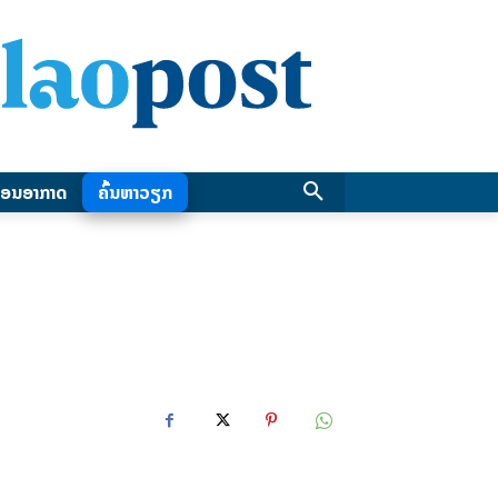
ອນອາກາດ
ຄົ້ນຫາວຽກ