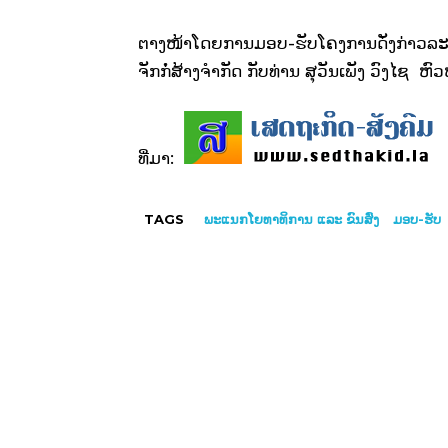
ຕາງ­ໜ້າ​ໂດຍ​ການ​ມອບ-ຮັບ​ໂຄງການ​ດັ່ງ­ກ່າວ​ລະ
ຈັກ​ກໍ່­ສ້າງ​ຈຳ­ກັດ ກັບ​ທ່ານ ສຸ​ວັນ­ເພັງ ວົງ​ໄຊ ຫ
ທີ່ມາ:
TAGS
ພະແນກໂຍທາທິການ ແລະ ຂົນສົ່ງ
ມອບ-ຮັບ