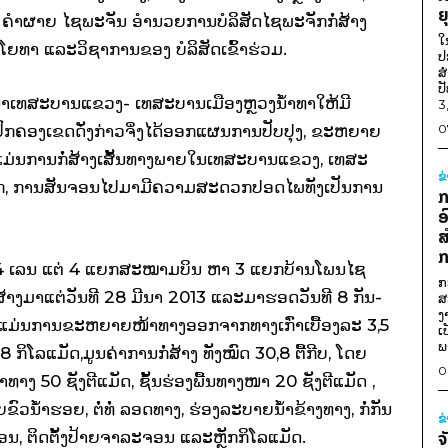
ຍ
ຳ​ຜາຍ ໄຊ​ພະຈັນ ອຳ­ນວຍ​ການ​ບໍ­ລິ­ສັດ​ໄຊ​ພະ​ຈັກ​ກໍ່­ສ້າງ
ໃ
­ທາ ແລະ​ວິ­ຊາ​ການ​ຂອງ ບໍ­ລິ­ສັດ​ເຂົ້າ​ຮ່ວມ.
ປ
ສ
ປ
ນາ​ເທ­ສະ​ບານ​ແຂວງ- ເທ­ສະບານ​ເມືອງ​ຫຼວງ​ນ້ຳ​ທາ​ໃຫ້​ມີ​
3
ອງ​ເຂດ​ດັ່ງ­ກ່າວ​ຈິ່ງ​ໄດ້​ອອກ​ແຜນການ​ປັບ­ປຸງ, ຂະ­ຫຍາຍ
0
ມ່ນການ​ກໍ່­ສ້າງ​ເສັ້ນ​ທາງພາຍ​ໃນ​ເທ­ສະ​ບານ​ແຂວງ, ເທ­ສະ​
ຂ
ກ, ການ​ສັນ­ຈອນ​ໄປ​ມາ​ມີ​ຄວາມສະ­ດວກ​ປອດ​ໄພ​ທັງ​ເປັນ​ການ​
ກ
ອ
ສ
ກ
ນ­ທາງ 4 ເລນ ແຕ່ 4 ແຍກ​ສະໝາມ​ບິນ ຫາ 3 ແຍກ​ບ້ານ​ໂພນ​ໄຊ
ກ
ໍ່­ສ້າງ​ມາ​ແຕ່​ວັນ​ທີ 28 ມີ­ນາ 2013 ແລະ​ມາ​ຮອດ​ວັນ​ທີ 8 ກັນ­
ສ
ງ
​ແມ່ນ​ການ​ຂະ­ຫຍາຍ​ໜ້າ​ທາງອອກ​ຈາກ​ທາງ​ເກົ່າ​ເບື້ອງ​ລະ 3,5
ເ
ພ
ິ­ໂລ­ແມັດ,ມູນ​ຄ່າ​ການ​ກໍ່­ສ້າງ ທັງ​ໝົດ 30,8 ຕື້​ກີບ, ໂດຍ​
0
າງ 50 ຊັງ​ຕີ​ແມັດ, ຊັ້ນ​ຮ່ອງ​ພື້ນ​ທາງໜາ 20 ຊັງ​ຕີ​ແມັດ ,
​ນ້ຳ​ຮອຍ, ຕໍ່​ທໍ່ ລອດ​ທາງ, ຮ່ອງ​ລະ­ບາຍ​ນ້ຳ​ຂ້າງ​ທາງ, ກໍ່​ກັນ​
ຂ
ະ​ຈອນ, ຕິດ​ຕັ້ງ​ປ້າຍ​ຈາ­ລະຈອນ ແລະ​ຫຼັກ​ກິ­ໂລ­ແມັດ.
ຈ