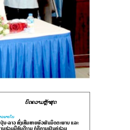
ບົດຄວາມຫຼ້າສຸດ
່າວພາຍ​ໃນ
ີ່ປຸ່ນ-ລາວ ສົ່ງເສີມສາຍພົວພັນມິດຕະພາບ ແລະ
ານຮ່ວມມືອັນດີງາມ ກໍຄືການເປັນຄູ່ຮ່ວມ