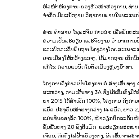
ຫົວ­ໜ້າ​ຫ້ອງ­ການ-ຮອງຫົວ­ໜ້າ​ຫ້ອງ­ການ, ທ່ານ ຄ
ຈຳ­ກັດ ມີ​ພະ­ນັກ­ງານ ວິ­ຊາ​ການ​ພາຍໃນ​ພະ​ແນກ​ໂຍ
ທ່ານ ຄຳ​ຜາຍ ໄຊ​ພະ­ຈັນ ກ່າວ​ວ່າ: ເພື່ອ​ພັດ­ທະ­
ຄວາມ​ເປັນລະ­ບຽບ ແລະ​ຈົບ­ງາມ ອຳ­ນາດ​ການປົກ­ຄ
ແລະ​ຍົກ​ລະດັບ​ພື້ນ­ຖານ​ໂຄງ​ລ່າງ​ໂດຍ​ສະ­ເພາະ​ແ
ບານເມືອງ​ໃຫ້​ກວ້າງ­ຂວາງ, ໄດ້​ມາດ­ຖານ ເຕັກ­ນິ
ແກ້​ໄຂ ຄວາມ​ແອ​ອັດ​ໃນ​ຕົວ​ເມືອງ​ຫຼວງ​ນ້ຳ​ທາ.
ໂຄງ­ການ​ດັ່ງ­ກ່າວ​ເປັນ​ໂຄງ­ການ​ກໍ່ ສ້າງ​ເສັ້
ສະຫວ່າງ, ຕາມ​ເສັ້ນ­ທາງ 3A ຊຶ່ງ​ໄດ້​ເລີ່ມລົງ­ມື​ກ
ຍາ 2015 ໄດ້​ສຳ­ເລັດ 100%, ໂຄງ­ການ ດັ່ງ­ກ່າວ
ແມັດ, ປະ­ຈຸ​ບັນ​ໜ້າ​ທາງ​ກວ້າງ 14 ແມັດ, ຍາວ 2,8 ກ
ແມ່ນ​ທຶນ​ຂອງລັດ 100%, ໜ້າ​ວຽກ​ຍົກ​ລະ­ດັບ​ໜ້າທ
ຊັ້ນ​ພື້ນ​ທາງ 20 ຊັງ​ຕີ​ແມັດ ແລະ​ວຽກ​ຂະ­ຫຍາຍ​ຂົວ
ເຈື່ອນ, ຕິດ​ຕັ້ງ​ໄຟ­ຟ້າ​ເຍື່ອງ​ທາງ, ຂີດ​ເສັ້ນ​ຈາ­ລ