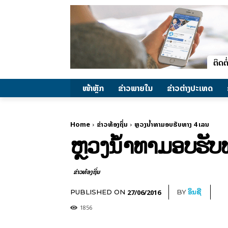
ໜ້າຫຼັກ
ຂ່າວພາຍ​ໃນ
ຂ່າວຕ່າງປະເທດ
Home
ຂ່າວທ້ອງຖິ່ນ
ຫຼວງນ້ຳທາມອບຮັບທາງ 4 ເລນ
ຫຼວງນ້ຳທາມອບຮັບ
ຂ່າວທ້ອງຖິ່ນ
27/06/2016
PUBLISHED ON
BY
ອິນຊີ
1856