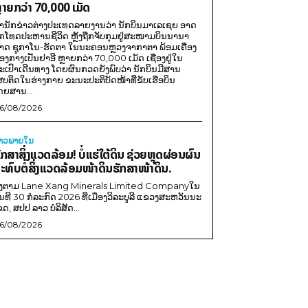
ຼາຍກວ່າ 70,000 ເມັດ
ຳນັກຂ່າວຕ່າງປະເທດລາຍງານວ່າ ນັກບິນມາເລເຊຍ ອາດ
ືກໂທດປະຫານຊີວິດ ຫຼັງຖືກຈັບກຸມຢູ່ສະໜາມບິນນານາ
າດ ຊູກາໂນ-ຮັດຕາ ໃນນະຄອນຫຼວງຈາກາຕາ ພ້ອມເຄື່ອງ
ອງກາງເປັນຢາອີ ຫຼາຍກວ່າ 70,000 ເມັດ ເຊື່ອງຢູ່ໃນ
ະເປົາເດີນທາງ ໂດຍຜົນກວດຍັງພົບວ່າ ນັກບິນມີສານ
ສບຕິດໃນຮ່າງກາຍ ຂະນະປະຕິບັດໜ້າທີ່ຂັບເຮືອບິນ
ດຍສານ...
6/08/2026
່າວພາຍ​ໃນ
ັກສາສິ່ງແວດລ້ອມ! ບໍ່ແຮ່ໃຕ້ດິນ ຊ່ວຍຫຼຸດຜ່ອນຜົນ
ະທົບຕໍ່ສິ່ງແວດລ້ອມໜ້າດິນຮັກສາໜ້າດິນ.
ີງຕາມ Lane Xang Minerals Limited Companyໃນ
ັນທີ 30 ກໍລະກົດ 2026 ທີ່ເມືອງວິລະບູລີ ແຂວງສະຫວັນນະ
ຂດ, ສປປ ລາວ ບໍລິສັດ...
6/08/2026