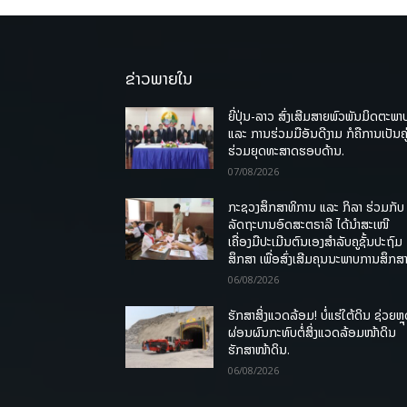
ຂ່າວພາຍໃນ
ຍີ່ປຸ່ນ-ລາວ ສົ່ງເສີມສາຍພົວພັນມິດຕະພາ
ແລະ ການຮ່ວມມືອັນດີງາມ ກໍຄືການເປັນຄູ
ຮ່ວມຍຸດທະສາດຮອບດ້ານ.
07/08/2026
ກະຊວງສຶກສາທິການ ແລະ ກິລາ ຮ່ວມກັບ
ລັດຖະບານອົດສະຕຣາລີ ໄດ້ນຳສະເໜີ
ເຄື່ອງມືປະເມີນຕົນເອງສຳລັບຄູຊັ້ນປະຖົມ
ສຶກສາ ເພື່ອສົ່ງເສີມຄຸນນະພາບການສຶກສາ
06/08/2026
ຮັກສາສິ່ງແວດລ້ອມ! ບໍ່ແຮ່ໃຕ້ດິນ ຊ່ວຍຫຼ
ຜ່ອນຜົນກະທົບຕໍ່ສິ່ງແວດລ້ອມໜ້າດິນ
ຮັກສາໜ້າດິນ.
06/08/2026