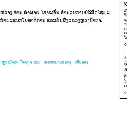
ຫ
ສ
­ຫວ່າງ ທ່ານ ຄຳ​ຜາຍ ໄຊ​ພະ­ຈັນ ອຳ­ນວຍ​ການ​ບໍ­ລິ­ສັດ​ໄຊ​ພະ
ຖ
ຊ
ົວ­ໜ້າ​ພະ​ແນກ​ໂຍ­ທາ​ທິ​ການ ແລະ​ຂົນ­ສົ່ງ​ແຂວງ​ຫຼວງ​ນ້ຳ​ທາ.
ຂ
ກ
ເ
ໂ
0
ຂ
ຫຼວງນໍ້າທາ
ື່ທາງ 4 ເລນ
ເທດສະບານແຂວງ
ເສັ້ນທາງ
ຮ
ກ
ອ
ວ
ເ
0