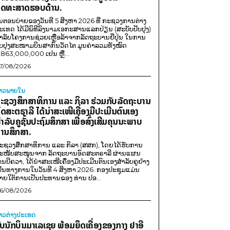
ຸດທະສາດຮອບດ້ານ.
ນຕອນບ່າຍຂອງວັນທີ 5 ສິງຫາ 2026 ທີ່ ກະຊວງການຕ່າງ
ະເທດ ໄດ້ມີພິທີລົງນາມເອກະສານແລກປ່ຽນ (ສະບັບປັບປຸງ)
ໍາລັບໂຄງການຊ່ວຍເຫຼືອລ້າຈາກລັດຖະບານຍີ່ປຸ່ນ ໃນການ
ັບປຸງສະໜາມບິນສາກົນວັດໄຕ ມູນຄ່າລວມທັງໝົດ
,863,000,000 ເຢນ ຫຼື...
7/08/2026
່າວພາຍ​ໃນ
ະຊວງສຶກສາທິການ ແລະ ກິລາ ຮ່ວມກັບລັດຖະບານ
ົດສະຕຣາລີ ໄດ້ນຳສະເໜີເຄື່ອງມືປະເມີນຕົນເອງ
ຳລັບຄູຊັ້ນປະຖົມສຶກສາ ເພື່ອສົ່ງເສີມຄຸນນະພາບ
ານສຶກສາ.
ະຊວງສຶກສາທິການ ແລະ ກິລາ (ສສກ), ໂດຍໄດ້ຮັບການ
ະໜັບສະໜູນຈາກ ລັດຖະບານອົດສະຕຣາລີ ຜ່ານແຜນ
ານບີຄວາ, ໄດ້ນຳສະເໜີເຄື່ອງມືປະເມີນຕົນເອງສຳລັບຄູຢ່າງ
ປັນທາງການໃນວັນທີ 4 ສິງຫາ 2026. ກອງປະຊຸມແມ່ນ
າຍໃຕ້ການເປັນປະທານຂອງ ທ່ານ ປອ...
6/08/2026
່າວຕ່າງປະເທດ
ັບນັກບິນມາເລເຊຍ ພ້ອມຍຶດເຄື່ອງຂອງກາງ ຢາອີ