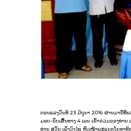
ຕອນ​ແລງ​ວັນ​ທີ 23 ມິ­ຖຸ­ນາ 2016 ຜ່ານ​ມາ​ນີ້​ທີ່​ພ
ມອບ-ຮັບ​ເສັ້ນ­ທາງ 4 ເລນ ເຂົ້າ​ຮ່ວມ​ຂອງ​ທ່ານ 
ທ່ານ ສຸ­ວັນ ເພັງວົງ​ໄຊ ຫົວ­ໜ້າ​ພະ​ແນກ​ໂຍ­ທາ​ທິ