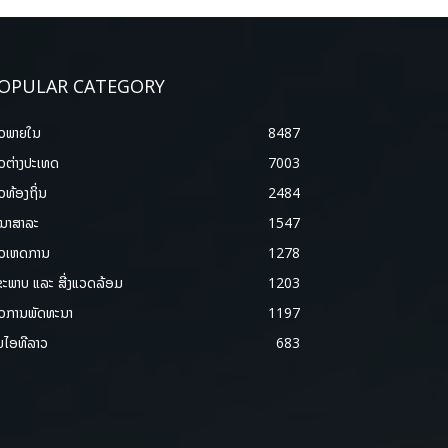
OPULAR CATEGORY
າວພາຍ​ໃນ
8487
າວຕ່າງປະເທດ
7003
າວທ້ອງຖິ່ນ
2484
ນາສາລະ
1547
າວເຫດການ
1278
ຂະພາບ ແລະ ສີ່ງແວດລ້ອມ
1203
າວການພັດທະນາ
1197
ມໄອທີລາວ
683