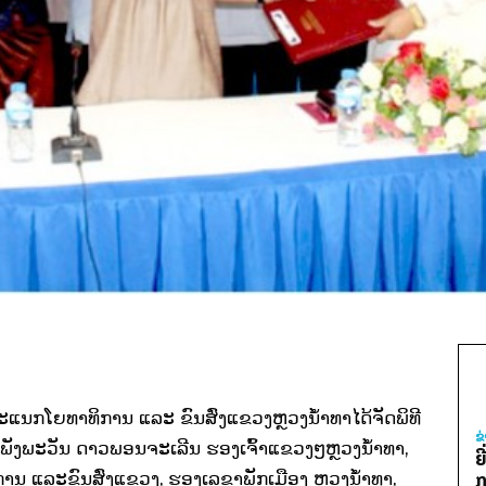
ະ​ແນກ​ໂຍ­ທາ​ທິ​ການ ແລະ ຂົນ­ສົ່ງ​ແຂວງ​ຫຼວງ​ນ້ຳ​ທາ​ໄດ້​ຈັດ​ພິ­ທີ​
ຂ
ເພັງ​ພະ​ວັນ ດາວ​ພອນ​ຈະ­ເລີນ ຮອງ​ເຈົ້າແຂວງໆ​ຫຼວງ​ນ້ຳ​ທາ,
ຍ
​ການ ແລະ​ຂົນ­ສົ່ງ​ແຂວງ, ຮອງ​ເລ­ຂາ​ພັກ​ເມືອງ ຫຼວງ​ນ້ຳ​ທາ,
ກ