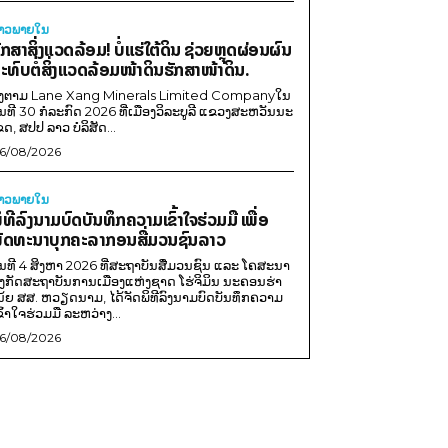
່າວພາຍ​ໃນ
ັກສາສິ່ງແວດລ້ອມ! ບໍ່ແຮ່ໃຕ້ດິນ ຊ່ວຍຫຼຸດຜ່ອນຜົນ
ະທົບຕໍ່ສິ່ງແວດລ້ອມໜ້າດິນຮັກສາໜ້າດິນ.
ີງຕາມ Lane Xang Minerals Limited Companyໃນ
ັນທີ 30 ກໍລະກົດ 2026 ທີ່ເມືອງວິລະບູລີ ແຂວງສະຫວັນນະ
ຂດ, ສປປ ລາວ ບໍລິສັດ...
6/08/2026
່າວພາຍ​ໃນ
ິທີລົງນາມບົດບັນທຶກຄວາມເຂົ້າໃຈຮ່ວມມື ເພື່ອ
ັດທະນາບຸກຄະລາກອນສື່ມວນຊົນລາວ
ັນທີ 4 ສິງຫາ 2026 ທີ່ສະຖາບັນສື່ມວນຊົນ ແລະ ໂຄສະນາ
ັງກັດສະຖາບັນການເມືອງແຫ່ງຊາດ ໂຮ່ຈິມິນ ນະຄອນຮ່າ
ນ້ຍ ສສ. ຫວຽດນາມ, ໄດ້ຈັດພິທີລົງນາມບົດບັນທຶກຄວາມ
ຂົ້າໃຈຮ່ວມມື ລະຫວ່າງ...
6/08/2026