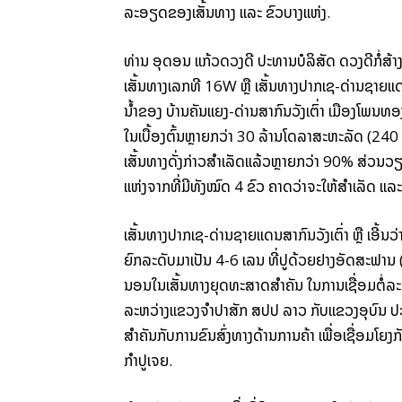
ລະອຽດ​ຂອງ​ເສັ້ນທາງ ແລະ ຂົວ​ບາງ​ແຫ່ງ.
ທ່ານ ອຸດອນ ແກ້ວ​ດວງ​ດີ ປະທານ​ບໍລິສັດ​ ດວງ​ດີ​ກໍ່ສ້
ເສັ້ນທາງ​ເລກ​ທີ 16W ຫຼື ເສັ້ນທາງປາກ​ເຊ-ດ່ານ​ຊາຍ​ແດນສ
ນ້ຳ​ຂອງ ບ້ານ​ຄັນ​ແຍງ-ດ່ານສາກົນ​ວັງ​ເຕົ່າ ເມືອງ​ໂພນ​ທ
ໃນ​ເບື້ອງ​ຕົ້ນຫຼາຍ​ກວ່າ 30 ລ້ານ​ໂດ​ລາ​ສະຫະລັດ (240 ຕ
ເສັ້ນທາງ​ດັ່ງກ່າວ​ສຳເລັດແລ້ວ​ຫຼາຍ​ກວ່າ 90% ສ່ວນ​ວຽກ
ແຫ່ງ​ຈາກ​ທີ່​ມີ​ທັງ​ໝົດ 4 ຂົວ ຄາດ​ວ່າ​ຈະ​ໃຫ້​ສຳເລັດ ແລະ 
ເສັ້ນທາງປາກ​ເຊ-ດ່ານຊາຍ​ແດນ​ສາກົນ​ວັງ​ເຕົ່າ ຫຼື ເອີ້ນວ່າ​
ຍົກ​ລະດັບ​ມາ​ເປັນ 4-6 ເລນ ທີ່​ປູ​ດ້ວຍ​ຢາງ​ອັດ​ສະ​ຟານ (ຢ
ນອນ​ໃນ​ເສັ້ນທາງ​ຍຸດທະ​ສາດ​ສຳຄັນ ​ໃນ​ການ​ເຊື່ອມ​ຕໍ່
ລະຫວ່າງ​ແຂວງ​ຈຳປາ​ສັກ ​ສປປ ລາວ ກັບແຂວງອຸບົນ ປະເທດ
ສຳຄັນ​ກັບ​ການຂົນສົ່ງ​ທາງ​ດ້ານ​ການ​ຄ້າ ​ເພື່ອເຊື່ອ
ກຳປູເຈຍ.