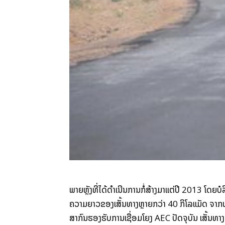
ພາຍຫຼັງ​ທີ່​ໄດ້​ດຳເນີນ​ການກໍ່ສ້າງ​ມາ​ແຕ່​ປີ 2013 ໂດຍ​ບໍ
ຄວາມ​ຍາວ​ຂອງ​ເສັ້ນທາງຫຼາຍ​ກວ່າ 40 ກິໂລແມັດ ຈາກທາ
ສາກົນ​ຮອງ​ຮັບ​ການເຊື່ອມ​ໂຍງ AEC ປັດຈຸບັນ ເສັ້ນທາງ​ດ