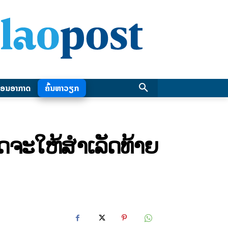
ອນອາກາດ
ຄົ້ນຫາວຽກ
ຄາດຈະໃຫ້ສຳເລັດທ້າຍ