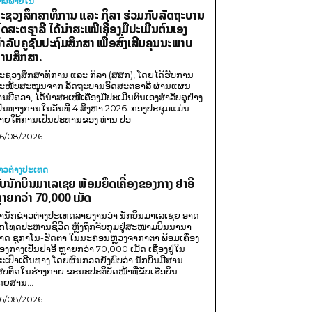
່າວພາຍ​ໃນ
ະຊວງສຶກສາທິການ ແລະ ກິລາ ຮ່ວມກັບລັດຖະບານ
ົດສະຕຣາລີ ໄດ້ນຳສະເໜີເຄື່ອງມືປະເມີນຕົນເອງ
ຳລັບຄູຊັ້ນປະຖົມສຶກສາ ເພື່ອສົ່ງເສີມຄຸນນະພາບ
ານສຶກສາ.
ະຊວງສຶກສາທິການ ແລະ ກິລາ (ສສກ), ໂດຍໄດ້ຮັບການ
ະໜັບສະໜູນຈາກ ລັດຖະບານອົດສະຕຣາລີ ຜ່ານແຜນ
ານບີຄວາ, ໄດ້ນຳສະເໜີເຄື່ອງມືປະເມີນຕົນເອງສຳລັບຄູຢ່າງ
ປັນທາງການໃນວັນທີ 4 ສິງຫາ 2026. ກອງປະຊຸມແມ່ນ
າຍໃຕ້ການເປັນປະທານຂອງ ທ່ານ ປອ...
6/08/2026
່າວຕ່າງປະເທດ
ັບນັກບິນມາເລເຊຍ ພ້ອມຍຶດເຄື່ອງຂອງກາງ ຢາອີ
ຼາຍກວ່າ 70,000 ເມັດ
ຳນັກຂ່າວຕ່າງປະເທດລາຍງານວ່າ ນັກບິນມາເລເຊຍ ອາດ
ືກໂທດປະຫານຊີວິດ ຫຼັງຖືກຈັບກຸມຢູ່ສະໜາມບິນນານາ
າດ ຊູກາໂນ-ຮັດຕາ ໃນນະຄອນຫຼວງຈາກາຕາ ພ້ອມເຄື່ອງ
ອງກາງເປັນຢາອີ ຫຼາຍກວ່າ 70,000 ເມັດ ເຊື່ອງຢູ່ໃນ
ະເປົາເດີນທາງ ໂດຍຜົນກວດຍັງພົບວ່າ ນັກບິນມີສານ
ສບຕິດໃນຮ່າງກາຍ ຂະນະປະຕິບັດໜ້າທີ່ຂັບເຮືອບິນ
ດຍສານ...
6/08/2026