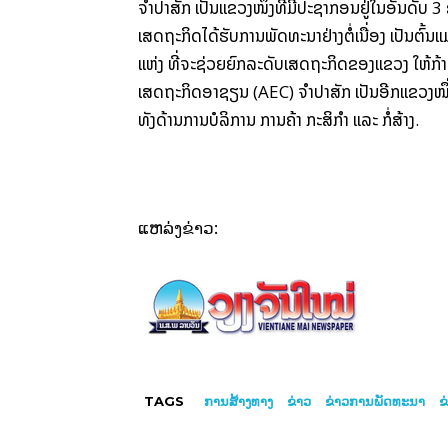
ຈຳປາ​ສັກ ເປັນ​ແຂວງ​ໜຶ່ງທີ່ມີ​ປະຊາກອນ​ຢູ່​ໃນ​ອັນ​ດັບ
ເສດຖະກິດ​ໄດ້​ຮັບ​ການ​ພັດທະນາຢ່າງ​ຕໍ່​ເນື່ອງ ເປັນຕົ້ນ
ແຫ່ງ ທີ່​ຈະ​ຊ່ວຍ​ຍົກ​ລະດັບ​ເສດຖະກິດຂອງ​ແຂວງ​ ໃຫ້​ກ້າ
ເສດ​ຖະກິດ​ອາ​ຊຽນ (AEC) ຈຳປາ​ສັກ ເປັນ​ອີກ​ແຂວງ​ໜຶ່ງ
ທັງ​ດ້ານການ​ບໍລິການ ການ​ຄ້າ ກະສິກຳ ແລະ ກໍ່ສ້າງ.
ແຫລ່ງຂ່າວ:
TAGS
ການສ້າງທາງ
ຂ່າວ
ຂ່າວການພັດທະນາ
ຂ