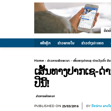
ໜ້າຫຼັກ
ຂ່າວພາຍ​ໃນ
ຂ່າວຕ່າງປະເທດ
Home
ຂ່າວການພັດທະນາ
ເສັ້ນທາງປາກເຊ-ດ່ານວັງເຕົ່າ ບ
ເສັ້ນທາງປາກເຊ-ດ່າ
ປີນີ້!
ຂ່າວການພັດທະນາ
25/03/2016
PUBLISHED ON
BY
ນັກຂ່າວ ລາວ