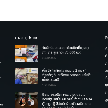
ຂ່າວຕ່າງປະເທດ
P
ຈັບນັກບິນມາເລເຊຍ ພ້ອມຍຶດເຄື່ອງຂອງ
ຂ່
ກາງ ຢາອີ ຫຼາຍກວ່າ 70,000 ເມັດ
ຂ່
06/08/2026
.
ຂ່
ເຈົ້າໜ້າທີ່ໄທກັກຕົວ ຄົນລາວ 2 ຄົນ ທີ່
ນາ
ກ່ຽວຂ້ອງກັບຄະດີສາວແອລັກລອບເຮໂຣອີນ
ຸດ
ຂ່
ເຂົ້າອົດສະຕາລີ
ສຸ
16/07/2026
ຂ່
ອີຣານ-ອາເມລິກາ ເຈລະຈາຍຸດຕິຄວາມ
ຂັດແຍ່ງ! ພາຍໃນ 60 ວັນນີ້ ຖ້າການເຈລະຈາ
ມູ
ື
ຫຼົ້ມເຫຼວ ຫຼື ມີຝ່າຍໃດຝ່າຍໜຶ່ງລະເມີດ ອາດ
ລາວ