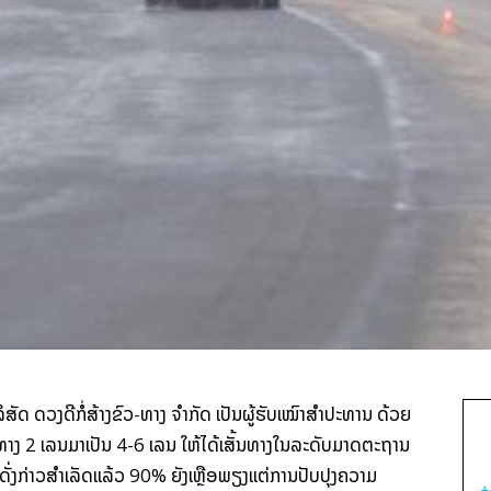
​ລິສັດ ດວງ​ດີ​ກໍ່ສ້າງ​ຂົວ-ທາງ ຈຳກັດ ເປັນ​ຜູ້​ຮັບ​ເໝົາ​ສຳ​ປະທານ ດ້ວຍ​
ງ 2 ເລນ​ມາ​ເປັນ 4-6 ເລນ ໃຫ້​ໄດ້​ເສັ້ນທາງ​ໃນ​ລະດັບ​ມາດຕະ​ຖານ​
ັ່ງກ່າວ​ສຳເລັດ​ແລ້ວ 90% ຍັງ​ເຫຼືອ​ພຽງ​ແຕ່​ການ​ປັບປຸງຄວາມ​