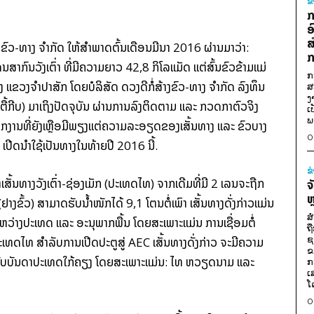
ຂ
ກ
ອ
ສ
າງ​ຂົວ-ທາງ ຈຳກັດ ໃຫ້​ສຳພາດ​ຕົ້ນເດືອນມີນາ 2016 ຜ່ານ​ມາ​ວ່າ:
ກ
າກົນ​ວັງ​ເຕົ່າ ທີ່​ມີ​ຄວາມ​ຍາວ 42,8 ກິໂລແມັດ ແຕ່​ສົ້ນ​ຂົວ​ຂ້າມແມ່
ກ
ອງ ແຂວງ​ຈຳປາ​ສັກ ໂດຍ​ບໍລິສັດ ດວງ​ດີ​ກໍ່ສ້າງ​ຂົວ-ທາງ ຈຳກັດ ລົງທຶນ​
ສ
ງ
ື້​ກີບ) ມາ​ເຖິງ​ປັດຈຸບັນ ​ຜ່ານ​ການລົງ​ຕິດຕາມ ແລະ ກວດກາ​ຕົວຈິງ ​
ເ
ພ
ງານ​ທີ່​ຍັງ​ເຫຼືອ​ມີ​ພຽງ​ແຕ່​ຄວາມລະອຽດ​ຂອງ​ເສັ້ນທາງ ແລະ ຂົວບາງ​
0
ເປີດ​ນຳ​ໃຊ້​ເປັນ​ທາງ​ໃນ​ທ້າຍ​ປີ 2016 ນີ້.
ຂ
ເສັ້ນທາງ​ວັງ​ເຕົ່າ-ຊ່ອງ​ເມັກ (ປະເທດ​ໄທ) ຈາກ​ເດີມ​ທີ່​ມີ 2 ເລນ​ຈະ​ຖືກ​
ຈ
ຫ
າງ​ຂົ້ວ) ສາມາດ​ຮັບ​ນ້ຳໜັກ​ໄດ້ 9,1 ໂຕນ​ຕໍ່​ເພົາ ເສັ້ນທາງ​ດັ່ງກ່າວ​ແມ່ນ​
ສ
ລະຫວ່າງ​ປະເທດ ແລະ ອະນຸພາກ​ພື້ນ ໂດຍ​ສະເພາະແມ່ນ ການ​ເຊື່ອມ​ຕໍ່​
ຖ
ຊ
​ໄທ ສຳລັບ​ການເປີດ​ປະຕູ​ສູ່ AEC ເສັ້ນທາງ​ດັ່ງກ່າວ ຈະ​ມີ​ຄວາມ​
ຂ
ມ​ໂຍງ​ກັບ​ບັນດາ​ປະເທດ​ໃກ້ຄຽງ ໂດຍ​ສະເພາະແມ່ນ: ໄທ ຫວຽດນາມ ແລະ
ກ
ເ
ໂ
0