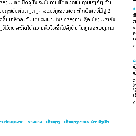
 3 ຂອງປະເທດ ປັດຈຸບັນ ລະບົບ​ການ​ພັດທະ​ນາ​ພື້ນຖານ​ໂຄງ​ລ່າງ ​ດ້ານ
ຂ
​ແມ່ນຖະໜົນ​ຫົນທາງ​ຕ່າງໆ ລວມ​ທັງ​ເຂດເສດຖະກິດ​ພິເສດ​ທີ່​ມີ​ຢູ່ 2
ຮ
ວ​ຂຶ້ນ​ມາ​ອີກລະດັບ ໂດຍ​ສະເພາະ ໃນ​ຍຸກ​ຂອງການ​ເຊື່ອມ​ໂຍງ​ປະຊາ​ຄົມ​
ກ
​ທີ່​ນັກທຸລະກິດໃຫ້​ຄວາມ​ສົນໃຈ​ເຂົ້າ​ໄປ​ລົງທຶນ ໃນ​ຫຼາຍ​ຂະແໜງການ
ອ
ວ
ເ
0
ຂ
ພ
ພ
ວ
ສ
ໂ
ເ
0
່າວປະເທດລາວ
ຂ່າວລາວ
ເສັ້ນທາງ
ເສັ້ນທາງປາກເຊ-ດ່ານວັງເຕົ່າ