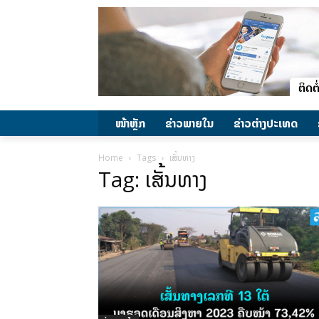
ໜ້າຫຼັກ
ຂ່າວພາຍ​ໃນ
ຂ່າວຕ່າງປະເທດ
Home
Tags
ເສັ້ນທາງ
Tag: ເສັ້ນທາງ