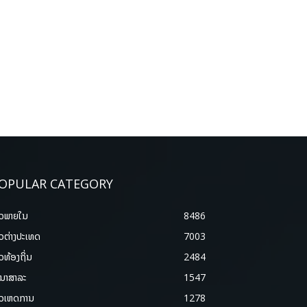
OPULAR CATEGORY
າວພາຍ​ໃນ
8486
າວຕ່າງປະເທດ
7003
າວທ້ອງຖິ່ນ
2484
ນາສາລະ
1547
າວເຫດການ
1278