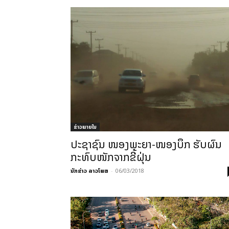
ຂ່າວພາຍ​ໃນ
ປະຊາຊົນ ໜອງພະຍາ-ໜອງບຶກ ຮັບຜົນ
ກະທົບໜັກຈາກຂີ້ຝຸ່ນ
ນັກຂ່າວ ລາວໂພສ
-
06/03/2018