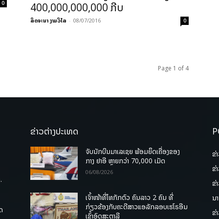
0
400,000,000,000 ກີບ
ລິດຈະນາ ງາມວິໄລ
-
08/07/2016
0
Page 1 of 4
ຂ່າວຕ່າງປະເທດ
P
ຈັບນັກບິນມາເລເຊຍ ພ້ອມຍຶດເຄື່ອງຂອງ
ຂ່
ກາງ ຢາອີ ຫຼາຍກວ່າ 70,000 ເມັດ
ຂ່
06/08/2026
.
ຂ່
ເຈົ້າໜ້າທີ່ໄທກັກຕົວ ຄົນລາວ 2 ຄົນ ທີ່
ນາ
ກ່ຽວຂ້ອງກັບຄະດີສາວແອລັກລອບເຮໂຣອີນ
ຸດ
ຂ່
ເຂົ້າອົດສະຕາລີ