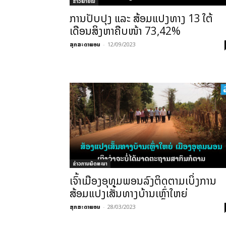
ຂ່າວພາຍ​ໃນ
ການປັບປຸງ ແລະ ສ້ອມແປງທາງ 13 ໃຕ້
ເດືອນສິງຫາຄືບໜ້າ 73,42%
ສຸກສະດາພອນ
-
12/09/2023
ຂ່າວການພັດທະນາ
ເຈົ້າເມືອງອຸທຸມພອນລົງຕິດຕາມເບິ່ງການ
ສ້ອມແປງເສັ້ນທາງບ້ານເຫຼົ່າໃຫຍ່
ສຸກສະດາພອນ
-
28/03/2023