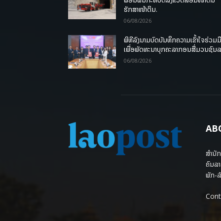
ຮັກສາໜ້າດິນ.
06/08/2026
ພິທີລົງນາມບົດບັນທຶກຄວາມເຂົ້າໃຈຮ່ວມມ
ເພື່ອພັດທະນາບຸກຄະລາກອນສື່ມວນຊົນ
06/08/2026
AB
ສຳນັກ
ຄົນລາ
ພັກ-ລັ
Cont