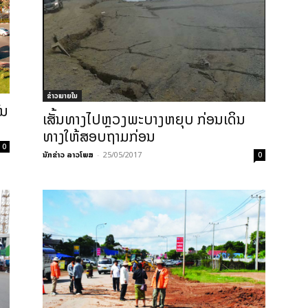
ຂ່າວພາຍ​ໃນ
ົນ
ເສັ້ນທາງໄປຫຼວງພະບາງຫຍຸບ ກ່ອນເດິນ
ທາງໃຫ້ສອບຖາມກ່ອນ
0
ນັກຂ່າວ ລາວໂພສ
-
25/05/2017
0