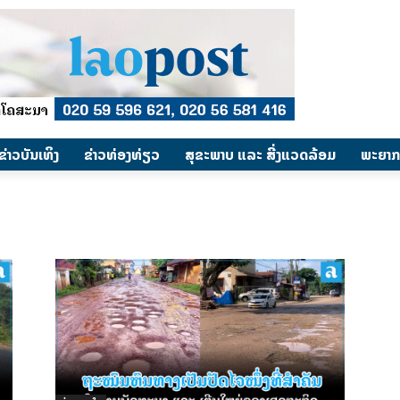
​ຂ່າວບັນເທິງ
​ຂ່າວທ່ອງທ່ຽວ
ສຸຂະພາບ ແລະ ສີ່ງແວດລ້ອມ
ພະຍາກ