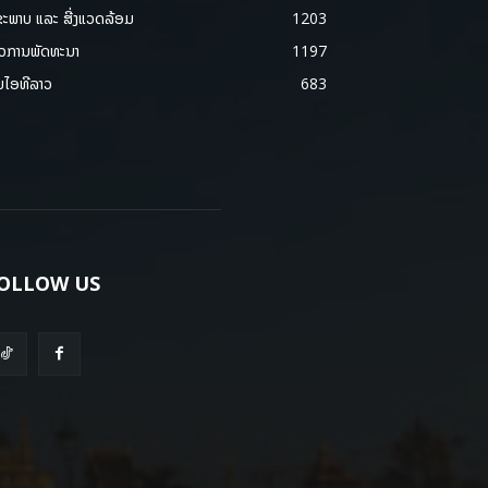
ຂະພາບ ແລະ ສີ່ງແວດລ້ອມ
1203
າວການພັດທະນາ
1197
ມໄອທີລາວ
683
OLLOW US