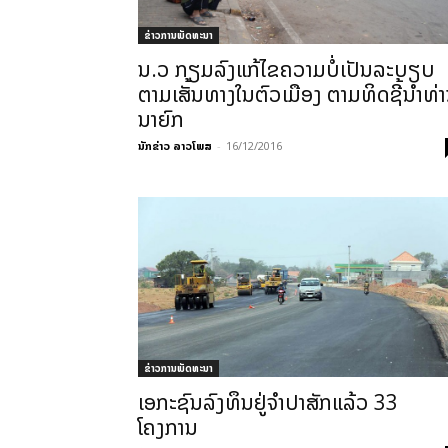
ຂ່າວການພັດທະນາ
ນ.ວ ກຽມລົງແກ້ໄຂຄວາມບໍ່ເປັນລະບຽບ
ຕາມເສັ້ນທາງໃນຕົວເມືອງ ຕາມທິດຊີ້ນຳທ່
ນາຍົກ
ນັກຂ່າວ ລາວໂພສ
-
16/12/2016
ຂ່າວການພັດທະນາ
ເອ­ກະ​ຊົນ​ລົງທຶນ​ຢູ່​ຈຳ­ປາ​ສັກ​ແລ້ວ 33
ໂຄງການ