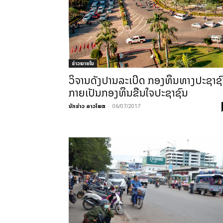
ຂ່າວພາຍ​ໃນ
ວິຈານດັງປານລະເບີດ ກອງທຶນທາງປະຊາຊ
ກາຍເປັນກອງທຶນຂືນໃຈປະຊາຊົນ
ນັກຂ່າວ ລາວໂພສ
-
06/07/2017