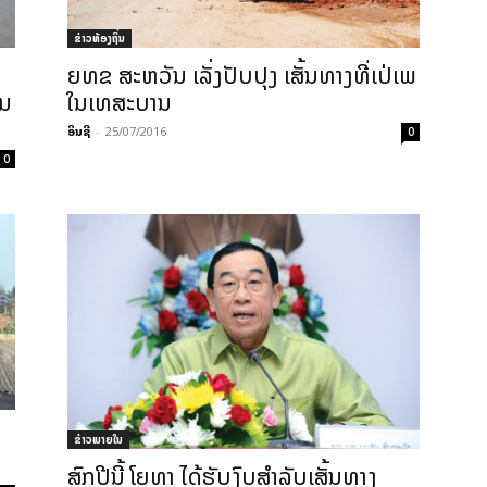
ຂ່າວທ້ອງຖິ່ນ
ຍທຂ ສະ­ຫວັນ ເລັ່ງ​ປັບ­ປຸງ ເສັ້ນ­ທາງ​ທີ่ເປ່​ເພ​
ານ
ໃນ​ເທ­ສະ​ບານ
ອິນຊີ
-
25/07/2016
0
0
ຂ່າວພາຍ​ໃນ
ສົກປີນີ້ ໂຍທາ ໄດ້ຮັບງົບສຳລັບເສັ້ນທາງ