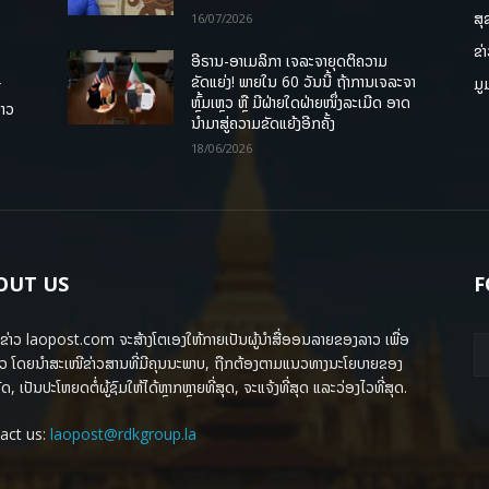
ສຸ
16/07/2026
ຂ່
ອີຣານ-ອາເມລິກາ ເຈລະຈາຍຸດຕິຄວາມ
ຂັດແຍ່ງ! ພາຍໃນ 60 ວັນນີ້ ຖ້າການເຈລະຈາ
ມູ
ື
ຫຼົ້ມເຫຼວ ຫຼື ມີຝ່າຍໃດຝ່າຍໜຶ່ງລະເມີດ ອາດ
ລາວ
ນໍາມາສູ່ຄວາມຂັດແຍ້ງອີກຄັ້ງ
18/06/2026
OUT US
F
ຂ່າວ laopost.com ຈະສ້າງໂຕເອງໃຫ້ກາຍເປັນຜູ້ນຳສື່ອອນລາຍຂອງລາວ ເພື່ອ
ວ ໂດຍນຳສະເໜີຂ່າວສານທີ່ມີຄຸນນະພາບ, ຖືກຕ້ອງຕາມແນວທາງນະໂຍບາຍຂອງ
ດ, ເປັນປະໂຫຍດຕໍ່ຜູ້ຊົມໃຫ້ໄດ້ຫຼາກຫຼາຍທີ່ສຸດ, ຈະແຈ້ງທີ່ສຸດ ແລະວ່ອງໄວທີ່ສຸດ.
act us:
laopost@rdkgroup.la