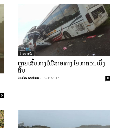
ຂ່າວພາຍ​ໃນ
ຫຼາຍເສັ້ນທາງບໍ່ມີລາຍທາງ ໂຍທາຄວນເບິ່ງ
ຄືນ
ນັກຂ່າວ ລາວໂພສ
-
09/11/2017
0
0