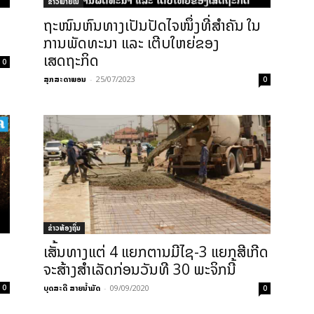
ຂ່າວພາຍ​ໃນ
ຖະໜົນຫົນທາງເປັນປັດໄຈໜຶ່ງທີ່ສຳຄັນ ໃນ
ການພັດທະນາ ແລະ ເຕີບໃຫຍ່ຂອງ
ເສດຖະກິດ
0
ສຸກສະດາພອນ
-
25/07/2023
0
ຂ່າວທ້ອງຖິ່ນ
ເສັ້ນທາງແຕ່ 4 ແຍກຕານມີໄຊ-3 ແຍກສີເກີດ
ຈະສ້າງສຳເລັດກ່ອນວັນທີ 30 ພະຈິກນີ້
ບຸດສະດີ ສາຍນ້ຳມັດ
-
09/09/2020
0
0