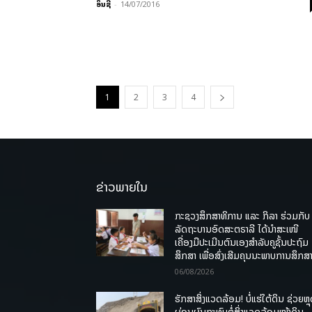
ອິນຊີ
-
14/07/2016
1
2
3
4
ຂ່າວພາຍໃນ
ກະຊວງສຶກສາທິການ ແລະ ກິລາ ຮ່ວມກັບ
ລັດຖະບານອົດສະຕຣາລີ ໄດ້ນຳສະເໜີ
ເຄື່ອງມືປະເມີນຕົນເອງສຳລັບຄູຊັ້ນປະຖົມ
ສຶກສາ ເພື່ອສົ່ງເສີມຄຸນນະພາບການສຶກສາ
06/08/2026
ຮັກສາສິ່ງແວດລ້ອມ! ບໍ່ແຮ່ໃຕ້ດິນ ຊ່ວຍຫຼ
ຜ່ອນຜົນກະທົບຕໍ່ສິ່ງແວດລ້ອມໜ້າດິນ