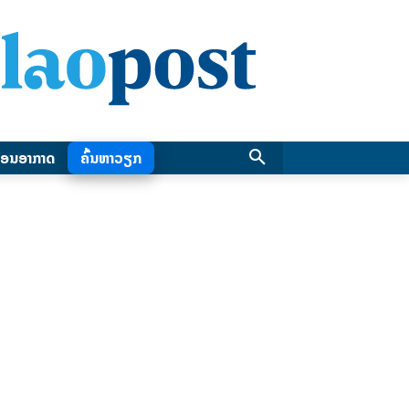
ອນອາກາດ
ຄົ້ນຫາວຽກ