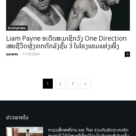
ຂ່າວຕ່າງປະເທດ
Liam Payne ອະດີດສະມາຊິກວົງ One Direction
ເສຍຊີວິດຫຼັງຈາກຕົກລົງຊັ້ນ 3 ໃນໂຮງແຮມແຫ່ງໜຶ່ງ
ນຸຖາພອນ
-
17/10/2024
0
1
2
3
ຂ່າວພາຍໃນ
ກະຊວງສຶກສາທິການ ແລະ ກິລາ ຮ່ວມກັບລັດຖະບານອົດ
ສະຕຣາລີ ໄດ້ນຳສະເໜີເຄື່ອງມືປະເມີນຕົນເອງສຳລັບຄູຊັ້ນ