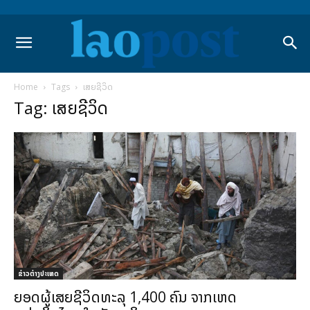
Home
Tags
ເສຍຊີວິດ
Tag: ເສຍຊີວິດ
ຂ່າວຕ່າງປະເທດ
ຍອດຜູ້ເສຍຊີວິດທະລຸ 1,400 ຄົນ ຈາກເຫດ