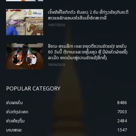
ເຈົ້າໜ້າທີ່ໄທກັກຕົວ ຄົນລາວ 2 ຄົນ ທີ່ກ່ຽວຂ້ອງກັບຄະດີ
ສາວແອລັກລອບເຮໂຣອີນເຂົ້າອົດສະຕາລີ
16/07/2026
ອີຣານ-ອາເມລິກາ ເຈລະຈາຍຸດຕິຄວາມຂັດແຍ່ງ! ພາຍໃນ
60 ວັນນີ້ ຖ້າການເຈລະຈາຫຼົ້ມເຫຼວ ຫຼື ມີຝ່າຍໃດຝ່າຍໜຶ່ງ
ລະເມີດ ອາດນໍາມາສູ່ຄວາມຂັດແຍ້ງອີກຄັ້ງ
18/06/2026
POPULAR CATEGORY
ຂ່າວພາຍ​ໃນ
8486
ຂ່າວຕ່າງປະເທດ
7003
ຂ່າວທ້ອງຖິ່ນ
2484
ນານາສາລະ
1547