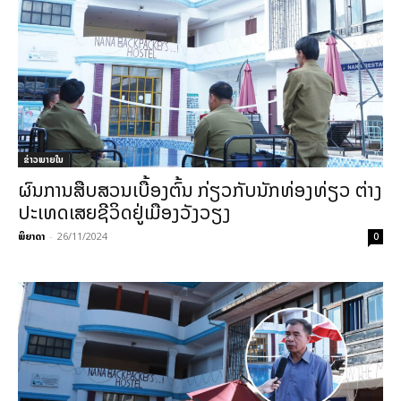
ຂ່າວພາຍ​ໃນ
ຜົນການສືບສວນເບື້ອງຕົ້ນ ກ່ຽວກັບນັກທ່ອງທ່ຽວ ຕ່າງ
ປະເທດເສຍຊີວິດຢູ່ເມືອງວັງວຽງ
ພິຍາດາ
-
26/11/2024
0