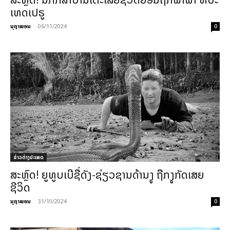
ເທດເປຣູ
ນຸຖາພອນ
-
06/11/2024
0
ຂ່າວຕ່າງປະເທດ
ສະຫຼົດ! ຍູທູບເບີຊື່ດັງ-ຊ່ຽວຊານດ້ານງູ ຖືກງູກັດເສຍ
ຊີວິດ
ນຸຖາພອນ
-
31/10/2024
0