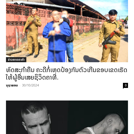
ຂ່າວຄາດຕະກຳ
ທົດສະກຳຄືນ ຄະດີກໍ່ເຫດປ້ອງກັນຕົວເກີນຂອບເຂດເຮັດ
ໃຫ້ຜູ້ອື່ນເສຍຊິວິດຄາທີ່.
ນຸຖາພອນ
-
30/10/2024
0