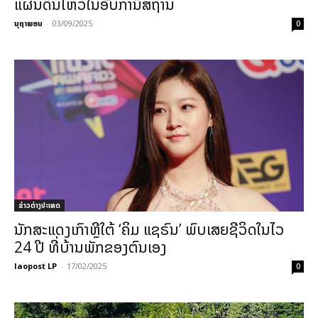
ແຜ່ນດິນໄຫວໃນອັບການິສຖານ
ນຸຖາພອນ
-
03/09/2025
0
ຂ່າວຕ່າງປະເທດ
ນັກສະແດງເກົາຫຼີໃຕ້ ‘ຄິມ ແຊຣົນ’ ພົບເສຍຊີວິດໃນໄວ
24 ປີ ທີ່ບ້ານພັກຂອງຕົນເອງ
laopost LP
-
17/02/2025
0