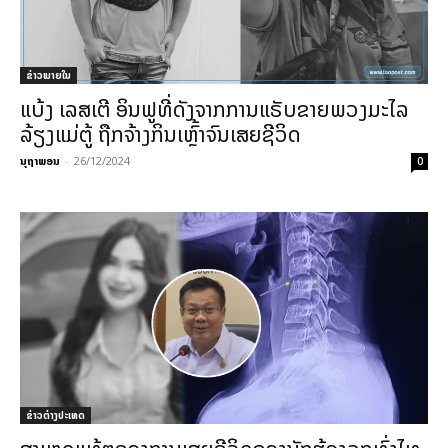
ຂ່າວພາຍ​ໃນ
ແບ້ງ ເລສເຕີ ອິນຟູທີ່ດັງຈາກການແຣັບຂາຍພວງມະໄລ
ລ້ຽງແມ່ຕູ້ ຖືກຈ້າງກິນເຫຼົ້າຈົນເສຍຊີວິດ
ນຸຖາພອນ
-
26/12/2024
0
ຂ່າວຕ່າງປະເທດ