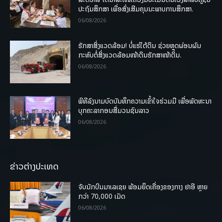
ປະຖົມສຶກສາ ເພື່ອສົ່ງເສີມຄຸນນະພາບການສຶກສາ.
06/08/2026
ຮັກສາສິ່ງແວດລ້ອມ! ບໍ່ແຮ່ໃຕ້ດິນ ຊ່ວຍຫຼຸດຜ່ອນຜົນ
ກະທົບຕໍ່ສິ່ງແວດລ້ອມໜ້າດິນຮັກສາໜ້າດິນ.
06/08/2026
ພິທີລົງນາມບົດບັນທຶກຄວາມເຂົ້າໃຈຮ່ວມມື ເພື່ອພັດທະນາ
ບຸກຄະລາກອນສື່ມວນຊົນລາວ
06/08/2026
ຂ່າວຕ່າງປະເທດ
ຈັບນັກບິນມາເລເຊຍ ພ້ອມຍຶດເຄື່ອງຂອງກາງ ຢາອີ ຫຼາຍ
ກວ່າ 70,000 ເມັດ
06/08/2026