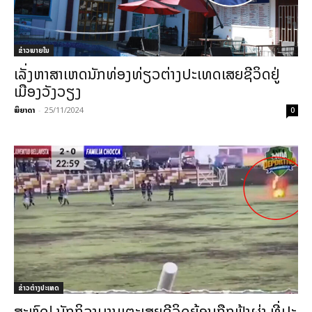
ຂ່າວພາຍ​ໃນ
ເລັ່ງຫາສາເຫດນັກທ່ອງທ່ຽວຕ່າງປະເທດເສຍຊີວິດຢູ່
ເມືອງວັງວຽງ
ພິຍາດາ
-
25/11/2024
0
ຂ່າວຕ່າງປະເທດ
ສະຫຼົດ! ນັກກິລາບານເຕະເສຍຊີວິດຍ້ອນຖືກຟ້າຜ່າ ທີ່ປະ