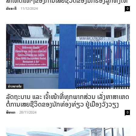
ສາເຫດແທ້ໆຂອງການເສຍຊີວິດຂອງນັກຮ້ອງລູກທົ່ງໄທ
ມົນລະດີ
-
11/12/2024
0
ຂ່າວພາຍ​ໃນ
ລັດຖະບານ ແລະ ເຈົ້າໜ້າທີ່ທຸກພາກສ່ວນ ເລັ່ງຫາສາເຫດ
ຕໍ່ການເສຍຊີວິດຂອງນັກທ່ອງທ່ຽວ ຢູ່ເມືອງວັງວຽງ
ພິຍາດາ
-
28/11/2024
0