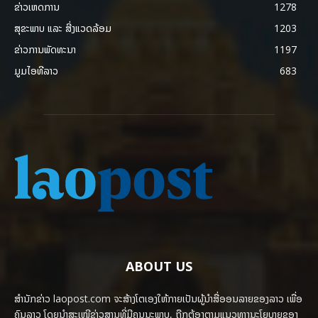
ຂ່າວເຫດການ
1278
ສຸຂະພາບ ແລະ ສີ່ງແວດລ້ອມ
1203
ຂ່າວການພັດທະນາ
1197
ມູມໄອທີລາວ
683
ABOUT US
ສຳນັກຂ່າວ laopost.com ຈະສ້າງໂຕເອງໃຫ້ກາຍເປັນຜູ້ນຳສື່ອອນລາຍຂອງລາວ ເພື່ອ
ຄົນລາວ ໂດຍນຳສະເໜີຂ່າວສານທີ່ມີຄຸນນະພາບ, ຖືກຕ້ອງຕາມແນວທາງນະໂຍບາຍຂອງ