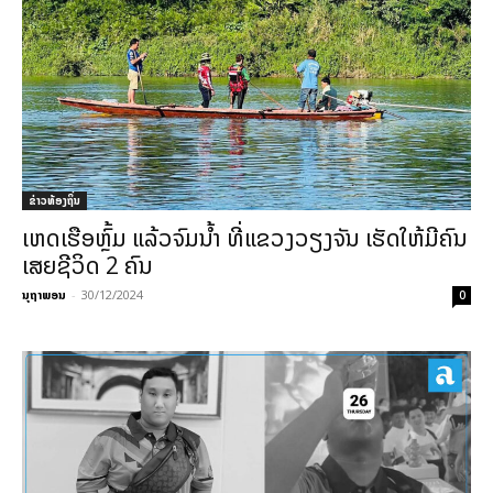
ຂ່າວທ້ອງຖິ່ນ
ເຫດເຮືອຫຼົ້ມ ແລ້ວຈົມນໍ້າ ທີ່ແຂວງວຽງຈັນ ເຮັດໃຫ້ມີຄົນ
ເສຍຊີວິດ 2 ຄົນ
ນຸຖາພອນ
-
30/12/2024
0