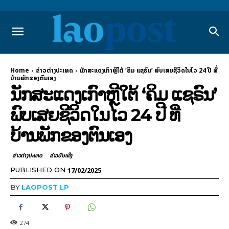
Home
ຂ່າວຕ່າງປະເທດ
ນັກສະແດງເກົາຫຼີໃຕ້ ‘ຄິມ ແຊຣົນ’ ພົບເສຍຊີວິດໃນໄວ 24 ປີ ທີ່
ບ້ານພັກຂອງຕົນເອງ
ນັກສະແດງເກົາຫຼີໃຕ້ ‘ຄິມ ແຊຣົນ’
ພົບເສຍຊີວິດໃນໄວ 24 ປີ ທີ່
ບ້ານພັກຂອງຕົນເອງ
ຂ່າວຕ່າງປະເທດ
​ຂ່າວບັນເທິງ
17/02/2025
PUBLISHED ON
BY
LAOPOST LP
274