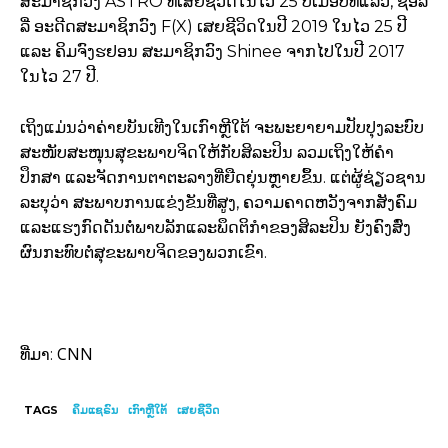
ສະມາຊິກວົງ ASTRO ທີ່ເສຍຊີວິດໃນໄວ 25 ປີເມື່ອປີທີ່ແລ້ວ, ຊອລ
ລີ່ ອະດີດສະມາຊິກວົງ F(X) ເສຍຊີວິດໃນປີ 2019 ໃນໄວ 25 ປີ
ແລະ ຄິມຈົງຮຢອນ ສະມາຊິກວົງ Shinee ຈາກໄປໃນປີ 2017
ໃນໄວ 27 ປີ.
ເຖິງແມ່ນວ່າຄ່າຍບັນເທີງໃນເກົາຫຼີໃຕ້ ຈະພະຍາຍາມປັບປຸງລະບົບ
ສະໜັບສະໜຸນສຸຂະພາບຈິດໃຫ້ກັບສິລະປິນ ລວມເຖິງໃຫ້ຄຳ
ປຶກສາ ແລະຈັດການຕາຕະລາງທີ່ຍືດຍຸ່ນຫຼາຍຂຶ້ນ. ແຕ່ຜູ້ຊ່ຽວຊານ
ລະບຸວ່າ ສະພາບການແຂ່ງຂັນທີ່ສູງ, ຄວາມຄາດຫວັງຈາກສັງຄົມ
ແລະແຮງກົດດັນຕໍ່ພາບລັກແລະພຶດຕິກຳຂອງສິລະປິນ ຍັງຄົງສົ່ງ
ຜົນກະທົບຕໍ່ສຸຂະພາບຈິດຂອງພວກເຂົາ.
CNN
ທີ່ມາ:
TAGS
ຄິມແຊຣົນ
ເກົາຫຼີໃຕ້
ເສຍຊີວິດ