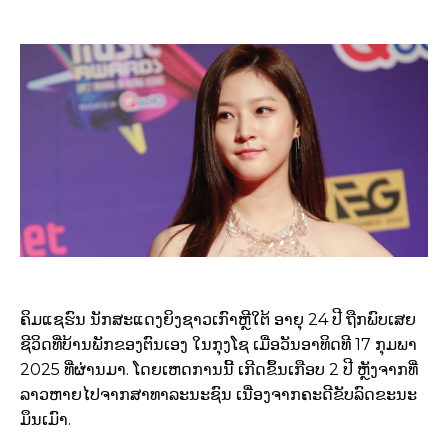
ຄິມແຊຮົນ ນັກສະແດງຍິງຊາວເກົາຫຼີໃຕ້ ອາຍຸ 24 ປີ ຖືກພົບເສຍ
ຊີວິດທີ່ບ້ານພັກຂອງຕົນເອງ ໃນກຸງໂຊ ເມື່ອວັນອາທິດທີ 17 ກຸມພາ
2025 ທີ່ຜ່ານມາ. ໂດຍເຫດການນີ້ ເກີດຂຶ້ນເກືອບ 2 ປີ ຫຼັງຈາກທີ່
ລາວຫາຍໄປຈາກສາທາລະນະຊົນ ເນື່ອງຈາກຄະດີຂັບລົດຂະນະ
ມຶນເມົາ.