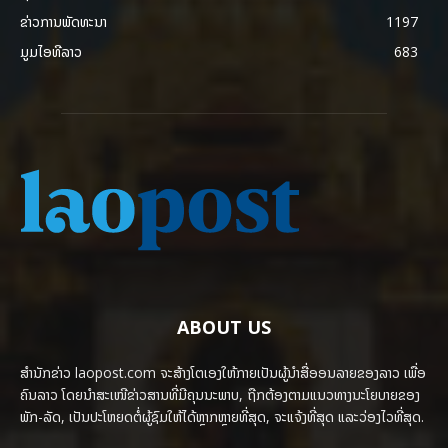
ຂ່າວການພັດທະນາ
1197
ມູມໄອທີລາວ
683
ABOUT US
ສຳນັກຂ່າວ laopost.com ຈະສ້າງໂຕເອງໃຫ້ກາຍເປັນຜູ້ນຳສື່ອອນລາຍຂອງລາວ ເພື່ອ
ຄົນລາວ ໂດຍນຳສະເໜີຂ່າວສານທີ່ມີຄຸນນະພາບ, ຖືກຕ້ອງຕາມແນວທາງນະໂຍບາຍຂອງ
ພັກ-ລັດ, ເປັນປະໂຫຍດຕໍ່ຜູ້ຊົມໃຫ້ໄດ້ຫຼາກຫຼາຍທີ່ສຸດ, ຈະແຈ້ງທີ່ສຸດ ແລະວ່ອງໄວທີ່ສຸດ.