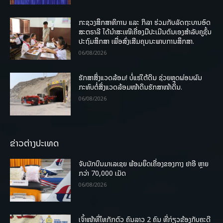
ກະຊວງສຶກສາທິການ ແລະ ກິລາ ຮ່ວມກັບລັດຖະບານອົດ
ສະຕຣາລີ ໄດ້ນຳສະເໜີເຄື່ອງມືປະເມີນຕົນເອງສຳລັບຄູຊັ້ນ
ປະຖົມສຶກສາ ເພື່ອສົ່ງເສີມຄຸນນະພາບການສຶກສາ.
06/08/2026
ຮັກສາສິ່ງແວດລ້ອມ! ບໍ່ແຮ່ໃຕ້ດິນ ຊ່ວຍຫຼຸດຜ່ອນຜົນ
ກະທົບຕໍ່ສິ່ງແວດລ້ອມໜ້າດິນຮັກສາໜ້າດິນ.
06/08/2026
ຂ່າວຕ່າງປະເທດ
ຈັບນັກບິນມາເລເຊຍ ພ້ອມຍຶດເຄື່ອງຂອງກາງ ຢາອີ ຫຼາຍ
ກວ່າ 70,000 ເມັດ
06/08/2026
ເຈົ້າໜ້າທີ່ໄທກັກຕົວ ຄົນລາວ 2 ຄົນ ທີ່ກ່ຽວຂ້ອງກັບຄະດີ