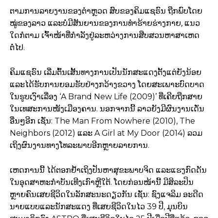
ຕາມການລາຍງານຂອງຕຳຫຼວດ ສົບຂອງຄິມແຊຣົນ ຖືກພົບໂດຍ
ໝູ່ຂອງລາວ ແລະບໍ່ມີສັນຍານຂອງການທຳຮ້າຍຮ່າງກາຍ, ແນວ
ໃດກໍຕາມ ເຈົ້າໜ້າທີ່ກຳລັງຢູ່ລະຫວ່າງການສືບສວນຫາສາເຫດ
ຕໍ່ໄປ.
ຄິມແຊຣົນ ເລີ່ມຕົ້ນເສັ້ນທາງການເປັນນັກສະແດງຕັ້ງແຕ່ຍັງນ້ອຍ
ແລະໄດ້ຮັບການຍອມຮັບຢ່າງກວ້າງຂວາງ ໂດຍສະເພາະບົດບາດ
ໃນຮູບເງົາເລື່ອງ ‘A Brand New Life (2009)’ ທີ່ເຄີຍຖືກສາຍ
ໃນເທສະການໜັງເມືອງຄານ. ນອກຈາກນີ້ ລາວຍັງມີຜົນງານເດັ່ນ
ອື່ນໆອີກ ເຊັ່ນ: The Man From Nowhere (2010), The
Neighbors (2012) ແລະ A Girl at My Door (2014) ລວມ
ເຖິງຜົນງານທາງໂທລະພາບອີກຫຼາຍລາຍການ.
ເຫດການນີ້ ໄດ້ຕອກຢ້ຳເຖິງປັນຫາສຸຂະພາບຈິດ ແລະແຮງກົດດັນ
ໃນອຸດສາຫະກຳບັນເທີງເກົາຫຼີໃຕ້. ໂດຍກ່ອນໜ້ານີ້ ມີສິລະປິນ
ຫຼາຍຄົນເສຍຊີວິດໃນລັກສະນະດຽວກັນ ເຊັ່ນ: ຊົງແຈລິມ ອະດີດ
ນາຍແບບແລະນັກສະແດງ ທີ່ເສຍຊີວິດໃນໄວ 39 ປີ, ມຸນບິນ