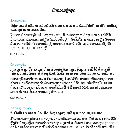
ບົດຄວາມຫຼ້າສຸດ
ຂ່າວພາຍ​ໃນ
ຍີ່ປຸ່ນ-ລາວ ສົ່ງເສີມສາຍພົວພັນມິດຕະພາບ ແລະ ການຮ່ວມມືອັນດີງາມ ກໍຄືການເປັນຄູ່
ຮ່ວມຍຸດທະສາດຮອບດ້ານ.
ໃນຕອນບ່າຍຂອງວັນທີ 5 ສິງຫາ 2026 ທີ່ ກະຊວງການຕ່າງປະເທດ ໄດ້ມີພິທີ
ລົງນາມເອກະສານແລກປ່ຽນ (ສະບັບປັບປຸງ) ສໍາລັບໂຄງການຊ່ວຍເຫຼືອລ້າຈາກ
ລັດຖະບານຍີ່ປຸ່ນ ໃນການປັບປຸງສະໜາມບິນສາກົນວັດໄຕ ມູນຄ່າລວມທັງໝົດ
3,863,000,000 ເຢນ ຫຼື...
07/08/2026
ຂ່າວພາຍ​ໃນ
ກະຊວງສຶກສາທິການ ແລະ ກິລາ ຮ່ວມກັບລັດຖະບານອົດສະຕຣາລີ ໄດ້ນຳສະເໜີ
ເຄື່ອງມືປະເມີນຕົນເອງສຳລັບຄູຊັ້ນປະຖົມສຶກສາ ເພື່ອສົ່ງເສີມຄຸນນະພາບການສຶກສາ.
ກະຊວງສຶກສາທິການ ແລະ ກິລາ (ສສກ), ໂດຍໄດ້ຮັບການສະໜັບສະໜູນຈາກ
ລັດຖະບານອົດສະຕຣາລີ ຜ່ານແຜນງານບີຄວາ, ໄດ້ນຳສະເໜີເຄື່ອງມືປະເມີນ
ຕົນເອງສຳລັບຄູຢ່າງເປັນທາງການໃນວັນທີ 4 ສິງຫາ 2026. ກອງປະຊຸມແມ່ນ
ພາຍໃຕ້ການເປັນປະທານຂອງ ທ່ານ ປອ...
06/08/2026
ຂ່າວຕ່າງປະເທດ
ຈັບນັກບິນມາເລເຊຍ ພ້ອມຍຶດເຄື່ອງຂອງກາງ ຢາອີ ຫຼາຍກວ່າ 70,000 ເມັດ
ສຳນັກຂ່າວຕ່າງປະເທດລາຍງານວ່າ ນັກບິນມາເລເຊຍ ອາດຖືກໂທດປະຫານຊີວິດ
ຫຼັງຖືກຈັບກຸມຢູ່ສະໜາມບິນນານາຊາດ ຊູກາໂນ-ຮັດຕາ ໃນນະຄອນຫຼວງຈາກາ
ຕາ ພ້ອມເຄື່ອງຂອງກາງເປັນຢາອີ ຫຼາຍກວ່າ 70,000 ເມັດ ເຊື່ອງຢູ່ໃນກະເປົາ