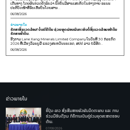
ເດີນທາງ ໂດຍຜົນກວດຍັງພົບວ່າ ນັກບິນມີສານເສບຕິດໃນຮ່າງກາຍ ຂະນະ
ປະຕິບັດໜ້າທີ່ຂັບເຮືອບິນໂດຍສານ...
06/08/2026
ຂ່າວພາຍ​ໃນ
ຮັກສາສິ່ງແວດລ້ອມ! ບໍ່ແຮ່ໃຕ້ດິນ ຊ່ວຍຫຼຸດຜ່ອນຜົນກະທົບຕໍ່ສິ່ງແວດລ້ອມໜ້າດິນ
ຮັກສາໜ້າດິນ.
ອີງຕາມ Lane Xang Minerals Limited Companyໃນວັນທີ 30 ກໍລະກົດ
2026 ທີ່ເມືອງວິລະບູລີ ແຂວງສະຫວັນນະເຂດ, ສປປ ລາວ ບໍລິສັດ...
06/08/2026
ຂ່າວພາຍໃນ
ຍີ່ປຸ່ນ-ລາວ ສົ່ງເສີມສາຍພົວພັນມິດຕະພາບ ແລະ ການ
ຮ່ວມມືອັນດີງາມ ກໍຄືການເປັນຄູ່ຮ່ວມຍຸດທະສາດຮອບ
ດ້ານ.
07/08/2026