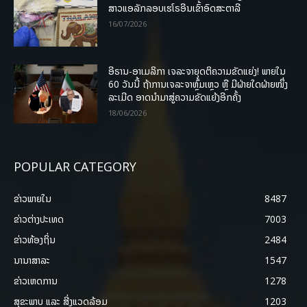
ສາວແອລັກລອບເຮໂຣອີນເຂົ້າອົດສະຕາລີ
16/07/2026
ອີຣານ-ອາເມລິກາ ເຈລະຈາຍຸດຕິຄວາມຂັດແຍ່ງ! ພາຍໃນ
60 ວັນນີ້ ຖ້າການເຈລະຈາຫຼົ້ມເຫຼວ ຫຼື ມີຝ່າຍໃດຝ່າຍໜຶ່ງ
ລະເມີດ ອາດນໍາມາສູ່ຄວາມຂັດແຍ້ງອີກຄັ້ງ
18/06/2026
POPULAR CATEGORY
ຂ່າວພາຍ​ໃນ
8487
ຂ່າວຕ່າງປະເທດ
7003
ຂ່າວທ້ອງຖິ່ນ
2484
ນານາສາລະ
1547
ຂ່າວເຫດການ
1278
ສຸຂະພາບ ແລະ ສີ່ງແວດລ້ອມ
1203