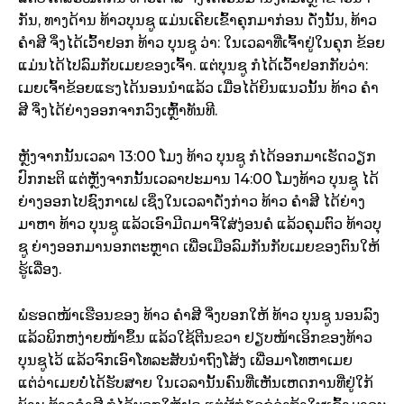
ກັນ, ທາງດ້ານ ທ້າວບຸນຊູ ແມ່ນເຄີຍເຂົ້າຄຸກມາກ່ອນ ດັ່ງນັ້ນ, ທ້າວ
ຄຳສີ ຈຶ່ງໄດ້ເວົ້າຢອກ ທ້າວ ບຸນຊູ ວ່າ: ໃນເວລາທີ່ເຈົ້າຢູ່ໃນຄຸກ ຂ້ອຍ
ແມ່ນໄດ້ໄປລົມກັບເມຍຂອງເຈົ້າ. ແຕ່ບຸນຊູ ກໍໄດ້ເວົ້າຢອກກັບວ່າ:
ເມຍເຈົ້າຂ້ອຍແຮງໄດ້ນອນນຳແລ້ວ ເມື່ອໄດ້ຍິນແນວນັ້ນ ທ້າວ ຄຳ
ສີ ຈຶ່ງໄດ້ຍ່າງອອກຈາກວົງເຫຼົ້າທັນທີ.
ຫຼັງຈາກນັ້ນເວລາ 13:00 ໂມງ ທ້າວ ບຸນຊູ ກໍໄດ້ອອກມາເຮັດວຽກ
ປົກກະຕິ ແຕ່ຫຼັງຈາກນັ້ນເວລາປະມານ 14:00 ໂມງທ້າວ ບຸນຊູ ໄດ້
ຍ່າງອອກໄປຊົງກາເຟ ເຊິ່ງໃນເວລາດັ່ງກ່າວ ທ້າວ ຄຳສີ ໄດ້ຍ່າງ
ມາຫາ ທ້າວ ບຸນຊູ ແລ້ວເອົາມີດມາຈີ້ໃສ່ງ່ອນຄໍ ແລ້ວຄຸມຕົວ ທ້າວບຸ
ຊູ ຍ່າງອອກມານອກຕະຫຼາດ ເພື່ອເມືອລົມກັນກັບເມຍຂອງຕົນໃຫ້
ຮູ້ເລື່ອງ.
ພໍຮອດໜ້າເຮືອນຂອງ ທ້າວ ຄຳສີ ຈຶ່ງບອກໃຫ້ ທ້າວ ບຸນຊູ ນອນລົງ
ແລ້ວພິກຫງ່າຍໜ້າຂຶ້ນ ແລ້ວໃຊ້ຕີນຂວາ ຢຽບໜ້າເອິກຂອງທ້າວ
ບຸນຊູໄວ້ ແລ້ວຈົກເອົາໂທລະສັບນຳຖົງໂສ້ງ ເພື່ອມາໂທຫາເມຍ
ແຕ່ວ່າເມຍບໍ່ໄດ້ຮັບສາຍ ໃນເວລານັ້ນຄົນທີ່ເຫັນເຫດການທີ່ຢູ່ໃກ້