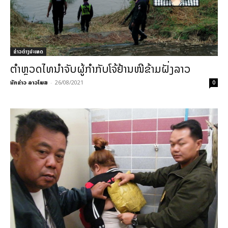
ຂ່າວຕ່າງປະເທດ
ຕຳຫຼວດໄທນຳຈັບຜູ້ກຳກັບໂຈ້ຢ້ານໜີຂ້າມຝັ່ງລາວ
ນັກຂ່າວ ລາວໂພສ
-
26/08/2021
0