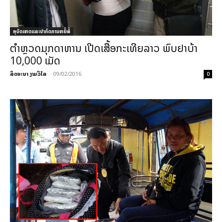
ອຸບັດເຫດແລະປາກົດການຫຍໍ້ທໍ້
ຕຳຫຼວດມຸກດາຫານ ເປີດເສື້ອກະເທີຍລາວ ພົບຢາບ້າ
10,000 ເມັດ
ລິດຈະນາ ງາມວິໄລ
-
09/02/2016
0