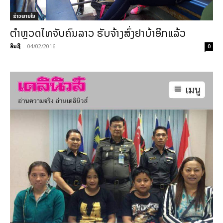
ຂ່າວພາຍ​ໃນ
ຕຳ­ຫຼວດ​ໄທ​ຈັບ​ຄົນ​ລາວ ຮັບ­ຈ້າງ​ສົ່ງ​ຢາ​ບ້າ​ອີກ​ແລ້ວ
ອິນຊີ
-
04/02/2016
0