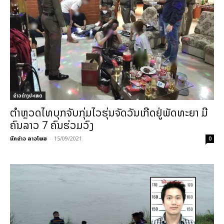
ຂ່າວຕ່າງປະເທດ
ຕຳຫຼວດໄທບຸກຈັບກຸ່ມໄວຮຸ່ນຈັດວັນເກີດຢູ່ພັດທະຍາ ມີ
ຄົນລາວ 7 ຄົນຮ່ວມວົງ
ນັກຂ່າວ ລາວໂພສ
-
15/09/2021
0