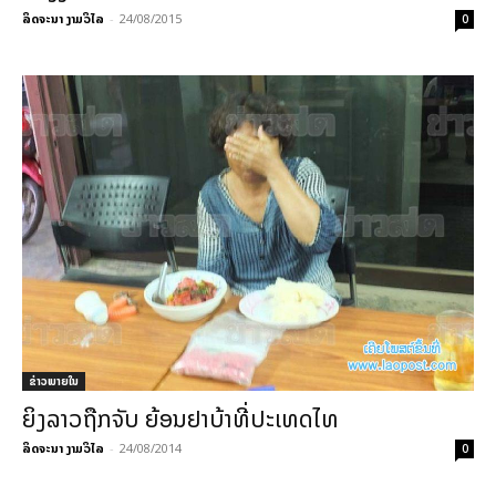
ລິດຈະນາ ງາມວິໄລ
-
24/08/2015
0
ຂ່າວພາຍ​ໃນ
ຍິງລາວຖືກຈັບ ຍ້ອນຢາບ້າທີ່ປະເທດໄທ
ລິດຈະນາ ງາມວິໄລ
-
24/08/2014
0