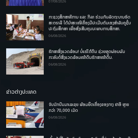
07/08/2026
ກະຊວງສຶກສາທິການ ແລະ ກິລາ ຮ່ວມກັບລັດຖະບານອົດ
ສະຕຣາລີ ໄດ້ນຳສະເໜີເຄື່ອງມືປະເມີນຕົນເອງສຳລັບຄູຊັ້ນ
ປະຖົມສຶກສາ ເພື່ອສົ່ງເສີມຄຸນນະພາບການສຶກສາ.
06/08/2026
ຮັກສາສິ່ງແວດລ້ອມ! ບໍ່ແຮ່ໃຕ້ດິນ ຊ່ວຍຫຼຸດຜ່ອນຜົນ
ກະທົບຕໍ່ສິ່ງແວດລ້ອມໜ້າດິນຮັກສາໜ້າດິນ.
06/08/2026
ຂ່າວຕ່າງປະເທດ
ຈັບນັກບິນມາເລເຊຍ ພ້ອມຍຶດເຄື່ອງຂອງກາງ ຢາອີ ຫຼາຍ
ກວ່າ 70,000 ເມັດ
06/08/2026