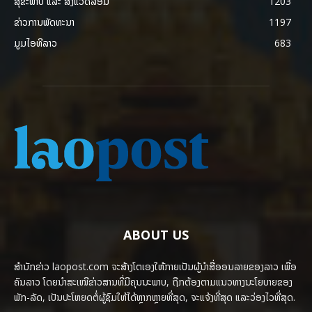
ສຸຂະພາບ ແລະ ສີ່ງແວດລ້ອມ
1203
ຂ່າວການພັດທະນາ
1197
ມູມໄອທີລາວ
683
ABOUT US
ສຳນັກຂ່າວ laopost.com ຈະສ້າງໂຕເອງໃຫ້ກາຍເປັນຜູ້ນຳສື່ອອນລາຍຂອງລາວ ເພື່ອ
ຄົນລາວ ໂດຍນຳສະເໜີຂ່າວສານທີ່ມີຄຸນນະພາບ, ຖືກຕ້ອງຕາມແນວທາງນະໂຍບາຍຂອງ
ພັກ-ລັດ, ເປັນປະໂຫຍດຕໍ່ຜູ້ຊົມໃຫ້ໄດ້ຫຼາກຫຼາຍທີ່ສຸດ, ຈະແຈ້ງທີ່ສຸດ ແລະວ່ອງໄວທີ່ສຸດ.