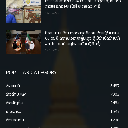
ເຈົ້າໜ້າທີ່ໄທກັກຕົວ ຄົນລາວ 2 ຄົນ ທີ່ກ່ຽວຂ້ອງກັບຄະດີ
ສາວແອລັກລອບເຮໂຣອີນເຂົ້າອົດສະຕາລີ
16/07/2026
ອີຣານ-ອາເມລິກາ ເຈລະຈາຍຸດຕິຄວາມຂັດແຍ່ງ! ພາຍໃນ
60 ວັນນີ້ ຖ້າການເຈລະຈາຫຼົ້ມເຫຼວ ຫຼື ມີຝ່າຍໃດຝ່າຍໜຶ່ງ
ລະເມີດ ອາດນໍາມາສູ່ຄວາມຂັດແຍ້ງອີກຄັ້ງ
18/06/2026
POPULAR CATEGORY
ຂ່າວພາຍ​ໃນ
8487
ຂ່າວຕ່າງປະເທດ
7003
ຂ່າວທ້ອງຖິ່ນ
2484
ນານາສາລະ
1547
ຂ່າວເຫດການ
1278