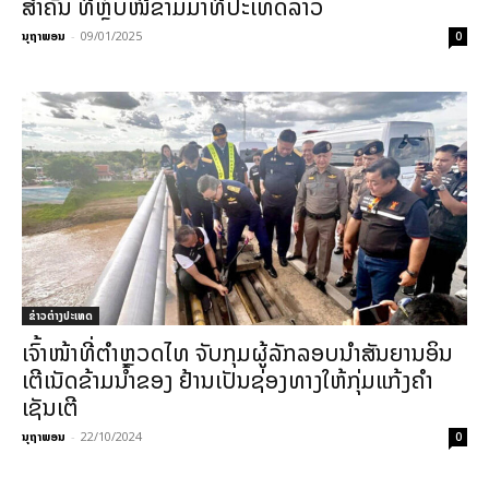
ສຳຄັນ ທີ່ຫຼົບໜີຂ້າມມາທີ່ປະເທດລາວ
ນຸຖາພອນ
-
09/01/2025
0
ຂ່າວຕ່າງປະເທດ
ເຈົ້າໜ້າທີ່ຕຳຫຼວດໄທ ຈັບກຸມຜູ້ລັກລອບນຳສັນຍານອິນ
ເຕີເນັດຂ້າມນ້ຳຂອງ ຢ້ານເປັນຊ່ອງທາງໃຫ້ກຸ່ມແກ້ງຄຳ
ເຊັນເຕີ
ນຸຖາພອນ
-
22/10/2024
0