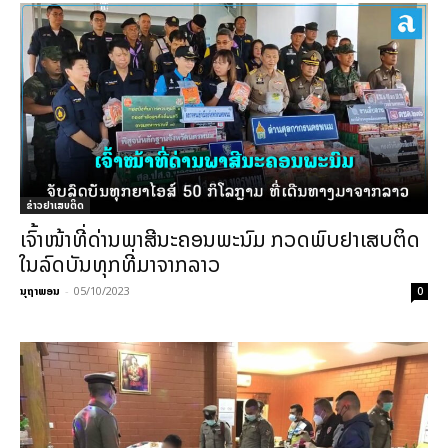
ຂ່າວຢາເສບຕິດ
ເຈົ້າໜ້າທີ່ດ່ານພາສີນະຄອນພະນົມ ກວດພົບຢາເສບຕິດ
ໃນລົດບັນທຸກທີ່ມາຈາກລາວ
ນຸຖາພອນ
-
05/10/2023
0