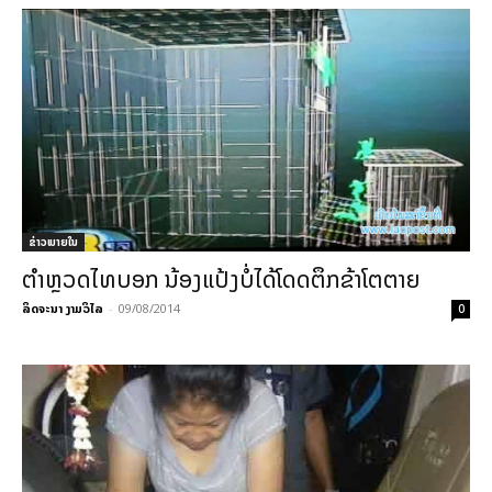
ຂ່າວພາຍ​ໃນ
ຕຳຫຼວດໄທບອກ ນ້ອງແປ້ງບໍ່ໄດ້ໂດດຕຶກຂ້າໂຕຕາຍ
ລິດຈະນາ ງາມວິໄລ
-
09/08/2014
0