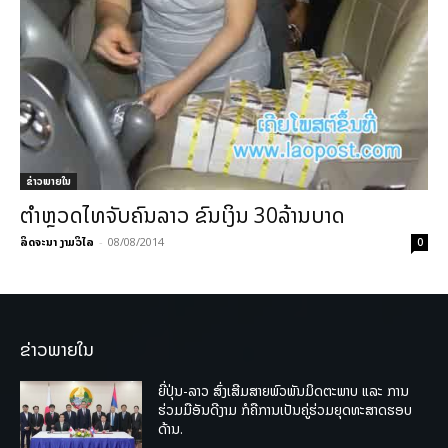
ຂ່າວພາຍ​ໃນ
ຕຳຫຼວດໄທຈັບຄົນລາວ ຂົນເງິນ 30ລ້ານບາດ
ລິດຈະນາ ງາມວິໄລ
-
08/08/2014
0
ຂ່າວພາຍໃນ
ຍີ່ປຸ່ນ-ລາວ ສົ່ງເສີມສາຍພົວພັນມິດຕະພາບ ແລະ ການ
ຮ່ວມມືອັນດີງາມ ກໍຄືການເປັນຄູ່ຮ່ວມຍຸດທະສາດຮອບ
ດ້ານ.