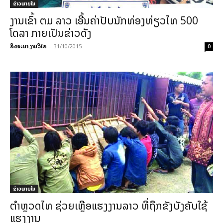
ຂ່າວພາຍ​ໃນ
ງານເຂົ້າ ຕມ ລາວ ເອີ້ນຄ່າປັບນັກທ່ອງທ່ຽວໄທ 500
ໂດລາ ກາຍເປັນຂ່າວດັງ
ລິດຈະນາ ງາມວິໄລ
-
31/10/2015
0
ຂ່າວພາຍ​ໃນ
ຕຳຫຼວດໄທ ຊ່ວຍເຫຼືອແຮງງານລາວ ທີ່ຖືກຂັງບັງຄັບໃຊ້
ແຮງງານ