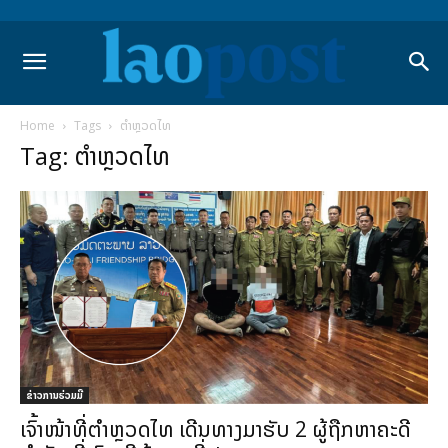
Home
Tags
ຕຳຫຼວດໄທ
Tag: ຕຳຫຼວດໄທ
ຂ່າວການຮ່ວມມື
ເຈົ້າໜ້າທີ່ຕຳຫຼວດໄທ ເດີນທາງມາຮັບ 2 ຜູ້ຖືກຫາຄະດີ