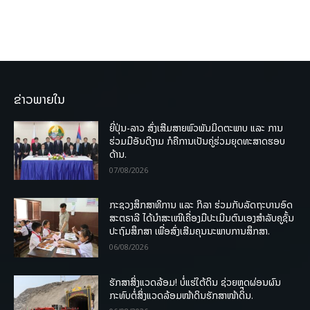
ຂ່າວພາຍໃນ
ຍີ່ປຸ່ນ-ລາວ ສົ່ງເສີມສາຍພົວພັນມິດຕະພາບ ແລະ ການ
ຮ່ວມມືອັນດີງາມ ກໍຄືການເປັນຄູ່ຮ່ວມຍຸດທະສາດຮອບ
ດ້ານ.
07/08/2026
ກະຊວງສຶກສາທິການ ແລະ ກິລາ ຮ່ວມກັບລັດຖະບານອົດ
ສະຕຣາລີ ໄດ້ນຳສະເໜີເຄື່ອງມືປະເມີນຕົນເອງສຳລັບຄູຊັ້ນ
ປະຖົມສຶກສາ ເພື່ອສົ່ງເສີມຄຸນນະພາບການສຶກສາ.
06/08/2026
ຮັກສາສິ່ງແວດລ້ອມ! ບໍ່ແຮ່ໃຕ້ດິນ ຊ່ວຍຫຼຸດຜ່ອນຜົນ
ກະທົບຕໍ່ສິ່ງແວດລ້ອມໜ້າດິນຮັກສາໜ້າດິນ.