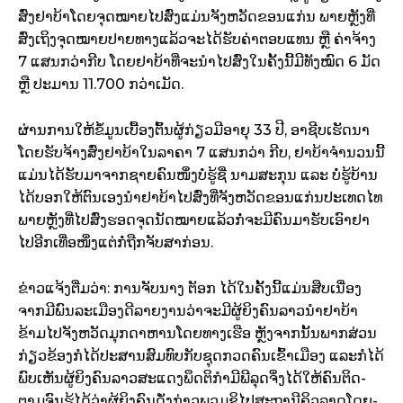
ສົ່ງ​ຢາ​ບ້າ​ໂດຍ​ຈຸດ­ໝາຍ​ໄປ​ສົ່ງ​ແມ່ນ​ຈັງ­ຫວັດ​ຂອນ​ແກ່ນ ພາຍ­ຫຼັງ​ທີ່​
ສົ່ງ​ເຖິງ​ຈຸດ­ໝາຍ​ປາຍ­ທາງ​ແລ້ວ​ຈະ​ໄດ້​ຮັບ​ຄ່າ​ຕອບ​ແທນ ຫຼື ຄ່າ​ຈ້າງ
7 ແສນ​ກວ່າ​ກີບ ໂດຍ​ຢາ​ບ້າ​ທີ່​ຈະ​ນຳ­ໄປ​ສົ່ງ​ໃນ​ຄັ້ງ​ນີ້​ມີ​ທັງ​ໝົດ 6 ມັດ
ຫຼື ປະ­ມານ 11.700 ກວ່າ​ເມັດ.
ຜ່ານ​ການ​ໃຫ້​ຂໍ້​ມູນ​ເບື້ອງ​ຕົ້ນ​ຜູ້­ກ່ຽວ​ມີ​ອາ­ຍຸ 33 ປີ, ອາ­ຊີບ​ເຮັດ​ນາ
ໂດຍ​ຮັບ­ຈ້າງ​ສົ່ງ​ຢາ​ບ້າ​ໃນ​ລາ­ຄາ 7 ແສນ​ກວ່າ ກີບ, ຢາ​ບ້າ​ຈຳ­ນວນ​ນີ້​
ແມ່ນ​ໄດ້​ຮັບ​ມາ​ຈາກ​ຊາຍ​ຄົນ​ໜຶ່ງ​ບໍ່​ຮູ້​ຊື່ ນາມ­ສະ­ກຸນ ແລະ ບໍ່​ຮູ້​ບ້ານ​
ໄດ້​ບອກ​ໃຫ້​ຕົນ​ເອງ​ນຳ​ຢາ​ບ້າ​ໄປ​ສົ່ງ​ທີ່​ຈັງ­ຫວັດ​ຂອນ​ແກ່ນ​ປະ­ເທດ​ໄທ
ພາຍ­ຫຼັງ​ທີ່​ໄປ​ສົ່ງ​ຮອດ​ຈຸດ​ນັດ​ໝາຍ​ແລ້ວ​ກໍ່​ຈະ​ມີ​ຄົນ​ມາ​ຮັບ​ເອົາ​ຢາ​
ໄປ​ອີກ​ເທື່ອ​ໜຶ່ງ​ແຕ່​ກໍ່​ຖືກ​ຈັບ​ສາ­ກ່ອນ.
ຂ່າວ​ແຈ້ງ​ຕື່ມ​ວ່າ: ການ​ຈັບ​ນາງ ຕັອກ ໄດ້​ໃນ​ຄັ້ງ​ນີ້​ແມ່ນ​ສືບ​ເນື່ອງ​
ຈາກ​ມີ​ພົນ­ລະ­ເມືອງ​ດີ​ລາຍ​ງານ​ວ່າ​ຈະ​ມີ​ຜູ້­ຍິງຄົນ​ລາວ​ນຳ​ຢາ​ບ້າ​
ຂ້າມ​ໄປ​ຈັງ­ຫວັດ​ມຸກ­ດາ​ຫານ​ໂດຍ​ທາງ​ເຮືອ ຫຼັງ​ຈາກ​ນັ້ນ​ພາກ­ສ່ວນ​
ກ່ຽວ­ຂ້ອງ​ກໍ​ໄດ້​ປະ­ສານ​ສົມ­ທົບ​ກັບ​ຊຸດ​ກວດ​ຄົນ​ເຂົ້າ​ເມືອງ ແລະ​ກໍ​ໄດ້​
ພົບ​ເຫັນ​ຜູ້­ຍິງ​ຄົນ​ລາວ​ສະ­ແດງ​ພຶດ­ຕິ​ກຳ​ມີ​ພີ​ລຸດ​ຈຶ່ງ​ໄດ້​ໃຫ້​ຄົນ​ຕິດ­
ຕາມ​ຈົນ​ຮູ້​ໄດ້​ວ່າ​ຜູ້ຍິງ​ຄົນ​ດັ່ງ­ກ່າວ​ພວມ​ຊິ​ໄປ​ສະ­ຖາ­ນີ​ຄິວ​ລາດ​ໂດຍ­