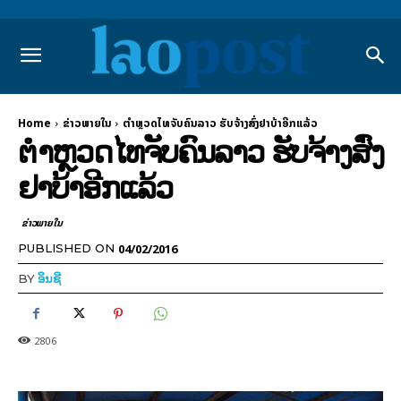
Home
ຂ່າວພາຍ​ໃນ
ຕຳ­ຫຼວດ​ໄທ​ຈັບ​ຄົນ​ລາວ ຮັບ­ຈ້າງ​ສົ່ງ​ຢາ​ບ້າ​ອີກ​ແລ້ວ
ຕຳ­ຫຼວດ​ໄທ​ຈັບ​ຄົນ​ລາວ ຮັບ­ຈ້າງ​ສົ່ງ​
ຢາ​ບ້າ​ອີກ​ແລ້ວ
ຂ່າວພາຍ​ໃນ
04/02/2016
PUBLISHED ON
BY
ອິນຊີ
2806