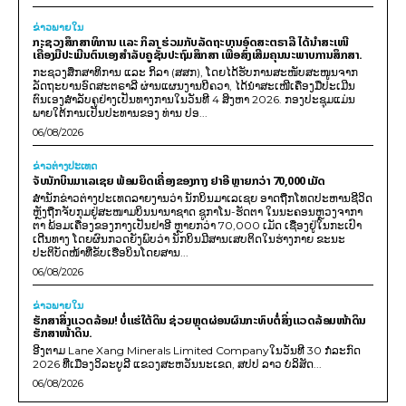
ຂ່າວພາຍ​ໃນ
ກະຊວງສຶກສາທິການ ແລະ ກິລາ ຮ່ວມກັບລັດຖະບານອົດສະຕຣາລີ ໄດ້ນຳສະເໜີ
ເຄື່ອງມືປະເມີນຕົນເອງສຳລັບຄູຊັ້ນປະຖົມສຶກສາ ເພື່ອສົ່ງເສີມຄຸນນະພາບການສຶກສາ.
ກະຊວງສຶກສາທິການ ແລະ ກິລາ (ສສກ), ໂດຍໄດ້ຮັບການສະໜັບສະໜູນຈາກ
ລັດຖະບານອົດສະຕຣາລີ ຜ່ານແຜນງານບີຄວາ, ໄດ້ນຳສະເໜີເຄື່ອງມືປະເມີນ
ຕົນເອງສຳລັບຄູຢ່າງເປັນທາງການໃນວັນທີ 4 ສິງຫາ 2026. ກອງປະຊຸມແມ່ນ
ພາຍໃຕ້ການເປັນປະທານຂອງ ທ່ານ ປອ...
06/08/2026
ຂ່າວຕ່າງປະເທດ
ຈັບນັກບິນມາເລເຊຍ ພ້ອມຍຶດເຄື່ອງຂອງກາງ ຢາອີ ຫຼາຍກວ່າ 70,000 ເມັດ
ສຳນັກຂ່າວຕ່າງປະເທດລາຍງານວ່າ ນັກບິນມາເລເຊຍ ອາດຖືກໂທດປະຫານຊີວິດ
ຫຼັງຖືກຈັບກຸມຢູ່ສະໜາມບິນນານາຊາດ ຊູກາໂນ-ຮັດຕາ ໃນນະຄອນຫຼວງຈາກາ
ຕາ ພ້ອມເຄື່ອງຂອງກາງເປັນຢາອີ ຫຼາຍກວ່າ 70,000 ເມັດ ເຊື່ອງຢູ່ໃນກະເປົາ
ເດີນທາງ ໂດຍຜົນກວດຍັງພົບວ່າ ນັກບິນມີສານເສບຕິດໃນຮ່າງກາຍ ຂະນະ
ປະຕິບັດໜ້າທີ່ຂັບເຮືອບິນໂດຍສານ...
06/08/2026
ຂ່າວພາຍ​ໃນ
ຮັກສາສິ່ງແວດລ້ອມ! ບໍ່ແຮ່ໃຕ້ດິນ ຊ່ວຍຫຼຸດຜ່ອນຜົນກະທົບຕໍ່ສິ່ງແວດລ້ອມໜ້າດິນ
ຮັກສາໜ້າດິນ.
ອີງຕາມ Lane Xang Minerals Limited Companyໃນວັນທີ 30 ກໍລະກົດ
2026 ທີ່ເມືອງວິລະບູລີ ແຂວງສະຫວັນນະເຂດ, ສປປ ລາວ ບໍລິສັດ...
06/08/2026