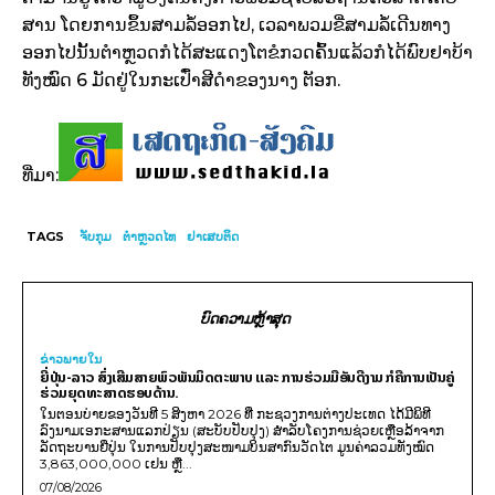
ສານ ໂດຍ​ການ​ຂຶ້ນ​ສາມ​ລໍ້​ອອກ​ໄປ, ເວ­ລາ​ພວມ​ຂີ່​ສາມ​ລໍ້​ເດີນ­ທາງ​
ອອກ​ໄປ​ນັ້ນ​ຕຳ­ຫຼວດ​ກໍ​ໄດ້​ສະ­ແດງ​ໂຕ​ຂໍ​ກວດ​ຄົ້ນ​ແລ້ວ​ກໍ​ໄດ້​ພົບ​ຢາ​ບ້າ​
ທັງ​ໝົດ 6 ມັດ​ຢູ່​ໃນ​ກະ​ເປົ໋າ​ສີ­ດຳ​ຂອງ​ນາງ ຕັອກ.
ທີ່ມາ:
TAGS
ຈັບກຸມ
ຕຳຫຼວດໄທ
ຢາເສບຕິດ
ບົດຄວາມຫຼ້າສຸດ
ຂ່າວພາຍ​ໃນ
ຍີ່ປຸ່ນ-ລາວ ສົ່ງເສີມສາຍພົວພັນມິດຕະພາບ ແລະ ການຮ່ວມມືອັນດີງາມ ກໍຄືການເປັນຄູ່
ຮ່ວມຍຸດທະສາດຮອບດ້ານ.
ໃນຕອນບ່າຍຂອງວັນທີ 5 ສິງຫາ 2026 ທີ່ ກະຊວງການຕ່າງປະເທດ ໄດ້ມີພິທີ
ລົງນາມເອກະສານແລກປ່ຽນ (ສະບັບປັບປຸງ) ສໍາລັບໂຄງການຊ່ວຍເຫຼືອລ້າຈາກ
ລັດຖະບານຍີ່ປຸ່ນ ໃນການປັບປຸງສະໜາມບິນສາກົນວັດໄຕ ມູນຄ່າລວມທັງໝົດ
3,863,000,000 ເຢນ ຫຼື...
07/08/2026