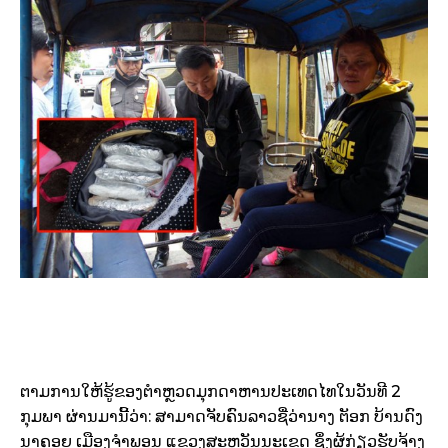
ຕາມ​ການ​ໃຫ້​ຮູ້​ຂອງ​ຕຳ­ຫຼວດ​ມຸກ­ດາ​ຫານ​ປະ­ເທດ​ໄທ​ໃນ​ວັນ​ທີ 2
ກຸມ­ພາ ຜ່ານ​ມາ​ນີ້​ວ່າ: ສາ­ມາດ​ຈັບ​ຄົນ​ລາວ​ຊື່­ວ່າ​ນາງ ຕັອກ ບ້ານ​ດົງ​
ນາ​ຄອຍ ເມືອງ​ຈຳ​ພອນ ແຂວງ​ສະ­ຫວັນ​ນະ​ເຂດ ຊຶ່ງ​ຜູ້­ກ່ຽວ​ຮັບ­ຈ້າງ​