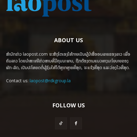
ABOUT US
ສຳນັກຂ່າວ laopost.com ຈະສ້າງໂຕເອງໃຫ້ກາຍເປັນຜູ້ນຳສື່ອອນລາຍຂອງລາວ ເພື່ອ
ຄົນລາວ ໂດຍນຳສະເໜີຂ່າວສານທີ່ມີຄຸນນະພາບ, ຖືກຕ້ອງຕາມແນວທາງນະໂຍບາຍຂອງ
ພັກ-ລັດ, ເປັນປະໂຫຍດຕໍ່ຜູ້ຊົມໃຫ້ໄດ້ຫຼາກຫຼາຍທີ່ສຸດ, ຈະແຈ້ງທີ່ສຸດ ແລະວ່ອງໄວທີ່ສຸດ.
Contact us:
laopost@rdkgroup.la
FOLLOW US