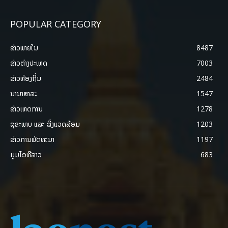
POPULAR CATEGORY
ຂ່າວພາຍ​ໃນ
8487
ຂ່າວຕ່າງປະເທດ
7003
ຂ່າວທ້ອງຖິ່ນ
2484
ນານາສາລະ
1547
ຂ່າວເຫດການ
1278
ສຸຂະພາບ ແລະ ສີ່ງແວດລ້ອມ
1203
ຂ່າວການພັດທະນາ
1197
ມູມໄອທີລາວ
683