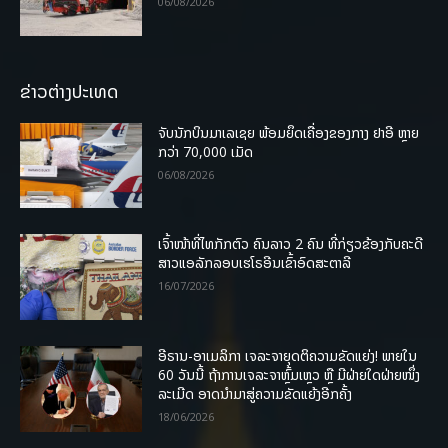
06/08/2026
ຂ່າວຕ່າງປະເທດ
ຈັບນັກບິນມາເລເຊຍ ພ້ອມຍຶດເຄື່ອງຂອງກາງ ຢາອີ ຫຼາຍ
ກວ່າ 70,000 ເມັດ
06/08/2026
ເຈົ້າໜ້າທີ່ໄທກັກຕົວ ຄົນລາວ 2 ຄົນ ທີ່ກ່ຽວຂ້ອງກັບຄະດີ
ສາວແອລັກລອບເຮໂຣອີນເຂົ້າອົດສະຕາລີ
16/07/2026
ອີຣານ-ອາເມລິກາ ເຈລະຈາຍຸດຕິຄວາມຂັດແຍ່ງ! ພາຍໃນ
60 ວັນນີ້ ຖ້າການເຈລະຈາຫຼົ້ມເຫຼວ ຫຼື ມີຝ່າຍໃດຝ່າຍໜຶ່ງ
ລະເມີດ ອາດນໍາມາສູ່ຄວາມຂັດແຍ້ງອີກຄັ້ງ
18/06/2026