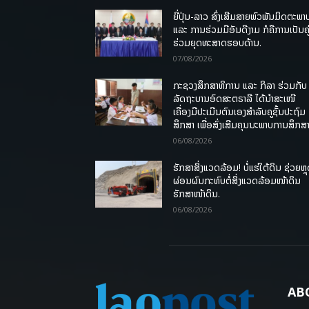
ຍີ່ປຸ່ນ-ລາວ ສົ່ງເສີມສາຍພົວພັນມິດຕະພາ
ແລະ ການຮ່ວມມືອັນດີງາມ ກໍຄືການເປັນຄູ
ຮ່ວມຍຸດທະສາດຮອບດ້ານ.
07/08/2026
ກະຊວງສຶກສາທິການ ແລະ ກິລາ ຮ່ວມກັບ
ລັດຖະບານອົດສະຕຣາລີ ໄດ້ນຳສະເໜີ
ເຄື່ອງມືປະເມີນຕົນເອງສຳລັບຄູຊັ້ນປະຖົມ
ສຶກສາ ເພື່ອສົ່ງເສີມຄຸນນະພາບການສຶກສາ
06/08/2026
ຮັກສາສິ່ງແວດລ້ອມ! ບໍ່ແຮ່ໃຕ້ດິນ ຊ່ວຍຫຼ
ຜ່ອນຜົນກະທົບຕໍ່ສິ່ງແວດລ້ອມໜ້າດິນ
ຮັກສາໜ້າດິນ.
06/08/2026
AB