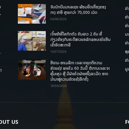
ບ
ຈັບນັກບິນມາເລເຊຍ ພ້ອມຍຶດເຄື່ອງຂອງ
ຂ່
່
ກາງ ຢາອີ ຫຼາຍກວ່າ 70,000 ເມັດ
ຂ່
06/08/2026
ຂ່
ເຈົ້າໜ້າທີ່ໄທກັກຕົວ ຄົນລາວ 2 ຄົນ ທີ່
ນາ
ກ່ຽວຂ້ອງກັບຄະດີສາວແອລັກລອບເຮໂຣອີນ
ຂ່
ເຂົ້າອົດສະຕາລີ
ສຸ
.
16/07/2026
ຂ່
ອີຣານ-ອາເມລິກາ ເຈລະຈາຍຸດຕິຄວາມ
ຂັດແຍ່ງ! ພາຍໃນ 60 ວັນນີ້ ຖ້າການເຈລະຈາ
ມູ
ຸດ
ຫຼົ້ມເຫຼວ ຫຼື ມີຝ່າຍໃດຝ່າຍໜຶ່ງລະເມີດ ອາດ
ນໍາມາສູ່ຄວາມຂັດແຍ້ງອີກຄັ້ງ
18/06/2026
OUT US
F