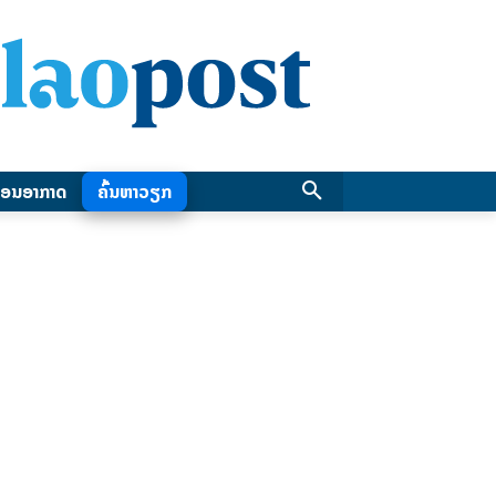
ອນອາກາດ
ຄົ້ນຫາວຽກ