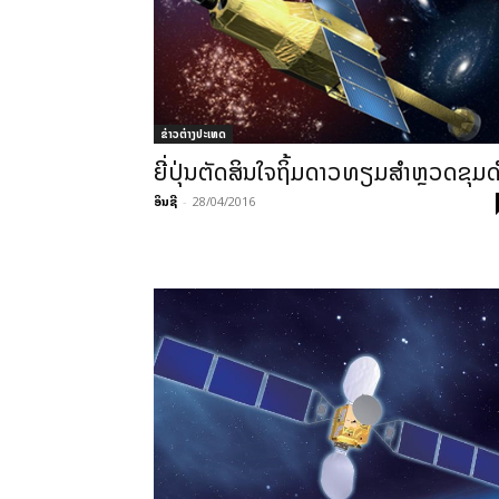
ຂ່າວຕ່າງປະເທດ
ຍີ່ປຸ່ນຕັດສິນໃຈຖິ້ມດາວທຽມສຳຫຼວດຂຸມ
ອິນຊີ
-
28/04/2016