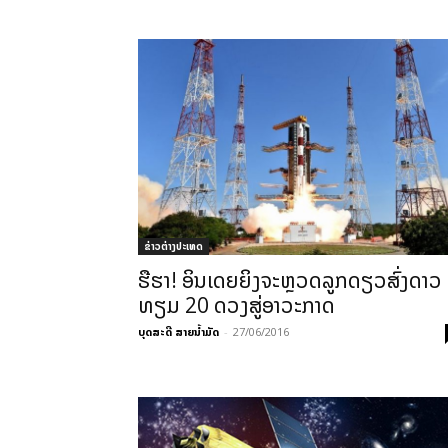
ຂ່າວຕ່າງປະເທດ
ຮືຮາ! ອິນເດຍຍິງຈະຫຼວດລູກດຽວສົ່ງດາວ
ທຽມ 20 ດວງສູ່ອາວະກາດ
ບຸດສະດີ ສາຍນ້ຳມັດ
-
27/06/2016