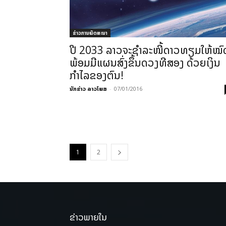
ຂ່າວການພັດທະນາ
ປີ 2033 ລາວຈະຊຳລະໜີ້ດາວທຽມໃຫ້ໝົ
ພ້ອມມີແຜນສົ່ງຂຶ້ນດວງທີສອງ ດ້ວຍເງິນ
ກຳໄລຂອງຕົນ!
ນັກຂ່າວ ລາວໂພສ
-
07/01/2016
1
2
ຂ່າວພາຍໃນ