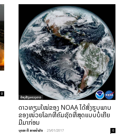
0
ປ່ອງຢ້ຽມດວງດາວ
ດາວທຽມໃໝ່ຂອງ NOAA ໄດ້ສົ່ງຮູບພາບ
ຂອງໜ່ວຍໂລກທີ່ຄົມຊັດທີ່ສຸດແບບບໍ່ເຄີຍ
ມີມາກ່ອນ
ບຸດສະດີ ສາຍນ້ຳມັດ
-
25/01/2017
0