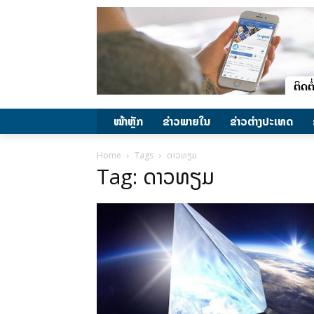
ໜ້າຫຼັກ
ຂ່າວພາຍ​ໃນ
ຂ່າວຕ່າງປະເທດ
Home
Tags
ດາວທຽມ
Tag: ດາວທຽມ