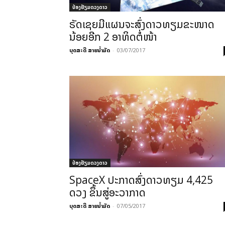
ປ່ອງຢ້ຽມດວງດາວ
ຣັດເຊຍມີແຜນຈະສົ່ງດາວທຽມຂະໜາດ
ນ້ອຍອີກ 2 ອາທິດຕໍ່ໜ້າ
ບຸດສະດີ ສາຍນ້ຳມັດ
-
03/07/2017
ປ່ອງຢ້ຽມດວງດາວ
SpaceX ປະກາດສົ່ງດາວທຽມ 4,425
ດວງ ຂຶ້ນສູ່ອະວາກາດ
ບຸດສະດີ ສາຍນ້ຳມັດ
-
07/05/2017