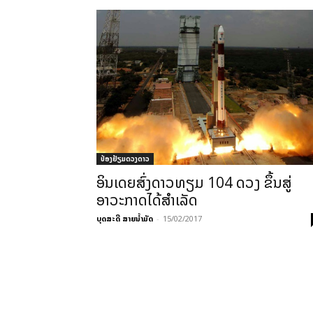
ປ່ອງຢ້ຽມດວງດາວ
ອິນເດຍສົ່ງດາວທຽມ 104 ດວງ ຂຶ້ນສູ່
ອາວະກາດໄດ້ສຳເລັດ
ບຸດສະດີ ສາຍນ້ຳມັດ
-
15/02/2017