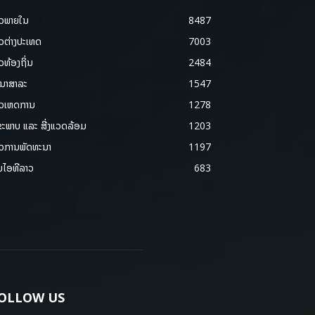
າວພາຍ​ໃນ
8487
າວຕ່າງປະເທດ
7003
າວທ້ອງຖິ່ນ
2484
ນາສາລະ
1547
າວເຫດການ
1278
ຂະພາບ ແລະ ສີ່ງແວດລ້ອມ
1203
າວການພັດທະນາ
1197
ມໄອທີລາວ
683
OLLOW US