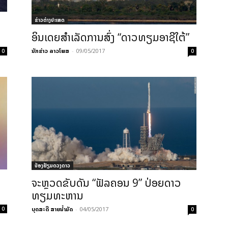
ຂ່າວຕ່າງປະເທດ
ອິນເດຍສຳເລັດການສົ່ງ “ດາວທຽມອາຊີໃຕ້”
ນັກຂ່າວ ລາວໂພສ
-
09/05/2017
0
0
ປ່ອງຢ້ຽມດວງດາວ
ຈະຫຼວດຂັບດັນ “ຟັລຄອນ 9” ປ່ອຍດາວ
ທຽມທະຫານ
0
ບຸດສະດີ ສາຍນ້ຳມັດ
-
04/05/2017
0