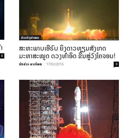
ຂ່າວຕ່າງປະເທດ
ດຳ
ສະຫະພາບເອີຣົບ ຍິງດາວທຽມສັງເກດ
ມະຫາສະໝູດ ດວງທຳອິດ ຂຶ້ນສູ່ວົງໂຄຈອນ!
0
ນັກຂ່າວ ລາວໂພສ
-
17/02/2016
0