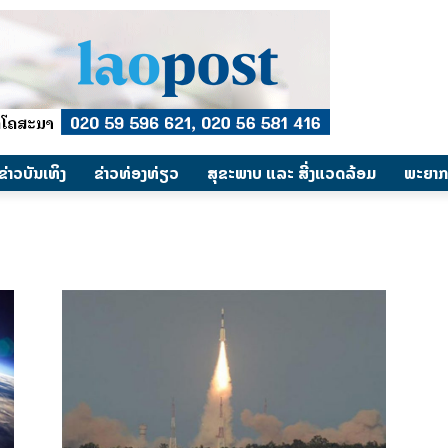
​ຂ່າວບັນເທິງ
​ຂ່າວທ່ອງທ່ຽວ
ສຸຂະພາບ ແລະ ສີ່ງແວດລ້ອມ
ພະຍາກ