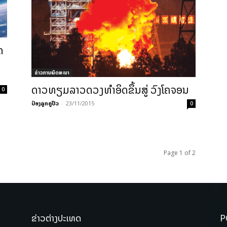
ດ
ຂ່າວການພັດທະນາ
ດາວທຽມລາວດວງທຳອິດຂຶ້ນສູ່ ວົງໂຄຈອນ
0
ປ໋ອງລູກຄູປິວ
-
23/11/2015
0
Page 1 of 2
ຂ່າວຕ່າງປະເທດ
P