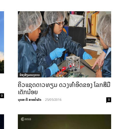
ປ່ອງຢ້ຽມດວງດາວ
ຄິວແຊດ​ດາວ​ທຽມ ​ດວງ​ທຳ​ອິດ​ຂອງ​ ໂລກ​ສີ​ມື​
ເດັກນ້ອຍ​
0
ບຸດສະດີ ສາຍນ້ຳມັດ
-
25/05/2016
0