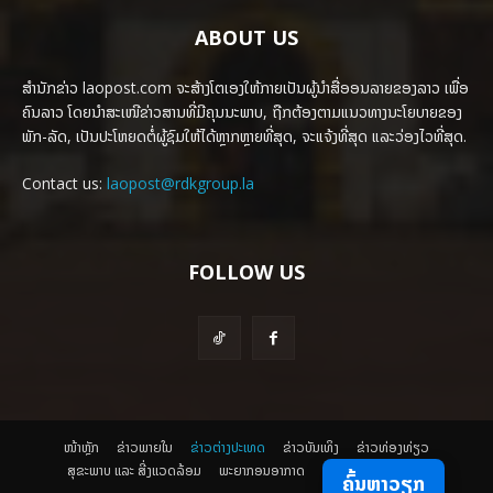
ABOUT US
ສຳນັກຂ່າວ laopost.com ຈະສ້າງໂຕເອງໃຫ້ກາຍເປັນຜູ້ນຳສື່ອອນລາຍຂອງລາວ ເພື່ອ
ຄົນລາວ ໂດຍນຳສະເໜີຂ່າວສານທີ່ມີຄຸນນະພາບ, ຖືກຕ້ອງຕາມແນວທາງນະໂຍບາຍຂອງ
ພັກ-ລັດ, ເປັນປະໂຫຍດຕໍ່ຜູ້ຊົມໃຫ້ໄດ້ຫຼາກຫຼາຍທີ່ສຸດ, ຈະແຈ້ງທີ່ສຸດ ແລະວ່ອງໄວທີ່ສຸດ.
Contact us:
laopost@rdkgroup.la
FOLLOW US
ໜ້າຫຼັກ
ຂ່າວພາຍ​ໃນ
ຂ່າວຕ່າງປະເທດ
​ຂ່າວບັນເທິງ
​ຂ່າວທ່ອງທ່ຽວ
ສຸຂະພາບ ແລະ ສີ່ງແວດລ້ອມ
ພະຍາກອນອາກາດ
ຄົ້ນຫາວຽກ