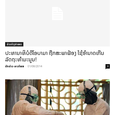
ຂ່າວຕ່າງປະເທດ
ປະທານາທິບໍດີໂອບາມາ ຖືກສະພາຟ້ອງ ໃຊ້ອຳນາດເກີນ
ລັດຖະທຳມະນູນ!
ນັກຂ່າວ ລາວໂພສ
-
01/08/2014
0