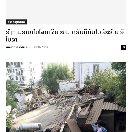
ຂ່າວຕ່າງປະເທດ
ອົງການອານາໄມໂລກເຜີຍ ສາມາດຮັບມືກັບໄວຣັສຮ້າຍ ອີ
ໂບລາ
ນັກຂ່າວ ລາວໂພສ
-
04/08/2014
0