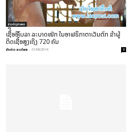
ຂ່າວຕ່າງປະເທດ
ເຊື້ຶອອີໂບລາ ລະບາດໜັກ ໃນອາຟຣິກາຕາເວັນຕົກ ຂ້າຜູ້
ຕິດເຊື້ອສູງເຖິງ 720 ຄົນ
ນັກຂ່າວ ລາວໂພສ
-
01/08/2014
0