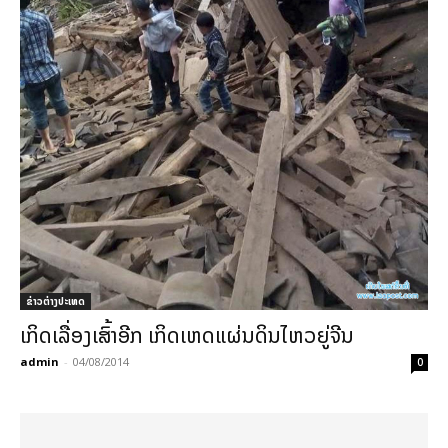
ຂ່າວຕ່າງປະເທດ
ເກິດເລື່ອງເສົ້າອີກ ເກິດເຫດແຜ່ນດິນໄຫວຍູ່ຈີນ
admin
-
04/08/2014
0