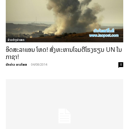
ຂ່າວຕ່າງປະເທດ
ອິດສະລາແອນ ໂຫດ! ສັ່ງທະຫານໂຈມຕີໂຮງຮຽນ UN ໃນ
ກາຊາ!
ນັກຂ່າວ ລາວໂພສ
-
04/08/2014
0