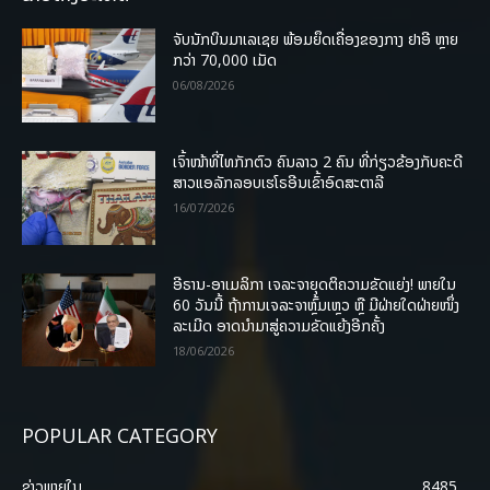
ຈັບນັກບິນມາເລເຊຍ ພ້ອມຍຶດເຄື່ອງຂອງກາງ ຢາອີ ຫຼາຍ
ກວ່າ 70,000 ເມັດ
06/08/2026
ເຈົ້າໜ້າທີ່ໄທກັກຕົວ ຄົນລາວ 2 ຄົນ ທີ່ກ່ຽວຂ້ອງກັບຄະດີ
ສາວແອລັກລອບເຮໂຣອີນເຂົ້າອົດສະຕາລີ
16/07/2026
ອີຣານ-ອາເມລິກາ ເຈລະຈາຍຸດຕິຄວາມຂັດແຍ່ງ! ພາຍໃນ
60 ວັນນີ້ ຖ້າການເຈລະຈາຫຼົ້ມເຫຼວ ຫຼື ມີຝ່າຍໃດຝ່າຍໜຶ່ງ
ລະເມີດ ອາດນໍາມາສູ່ຄວາມຂັດແຍ້ງອີກຄັ້ງ
18/06/2026
POPULAR CATEGORY
ຂ່າວພາຍ​ໃນ
8485