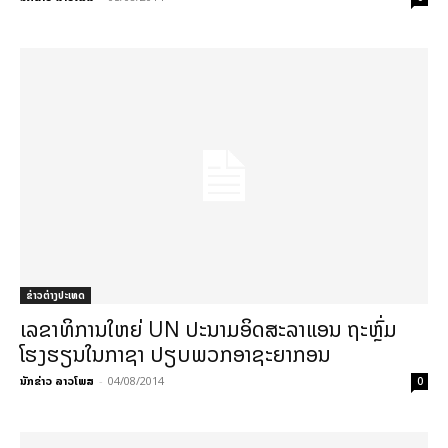
ຂ່າວຕ່າງປະເທດ
ເລຂາທິການໃຫຍ່ UN ປະນາມອິດສະລາແອນ ຖະຫຼົ່ມ
ໂຮງຮຽນໃນກາຊາ ປຽບພວກອາຊະຍາກອນ
ນັກຂ່າວ ລາວໂພສ
-
04/08/2014
0