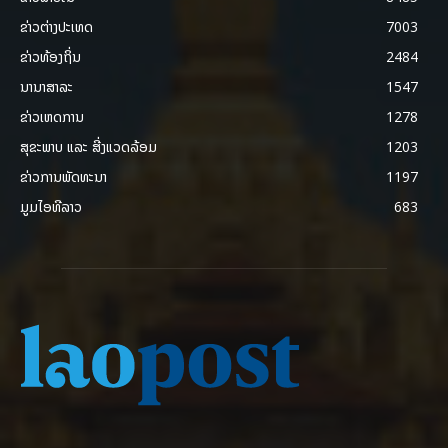
ຂ່າວຕ່າງປະເທດ
7003
ຂ່າວທ້ອງຖິ່ນ
2484
ນານາສາລະ
1547
ຂ່າວເຫດການ
1278
ສຸຂະພາບ ແລະ ສີ່ງແວດລ້ອມ
1203
ຂ່າວການພັດທະນາ
1197
ມູມໄອທີລາວ
683