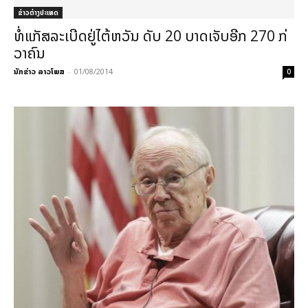
ຂ່າວຕ່າງປະເທດ
ທໍ່ແກັສລະເບີດຢູ່ໄຕ້ຫວັນ ດັບ 20 ບາດເຈັບອີກ 270 ກ່
ວາຄົນ
ນັກຂ່າວ ລາວໂພສ
-
01/08/2014
0