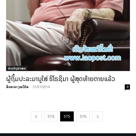
ຂ່າວຕ່າງປະເທດ
ຜູ້ຖິ້ມປະລະມານູໃສ່ ຮິໂຣຊິມາ ຜູ້ສຸດທ້າຍຕາຍແລ້ວ
ລິດຈະນາ ງາມວິໄລ
-
31/07/2014
0
574
575
576