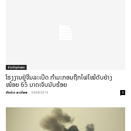
ຂ່າວຕ່າງປະເທດ
ໂຮງງານຢູ່ຈີນລະເບີດ ກຳມະກອນຖືກໄຟໄໝ້ດັບຢ່າງ
ໜ້ອຍ 65 ບາດເຈັບນັບຮ້ອຍ
ນັກຂ່າວ ລາວໂພສ
-
04/08/2014
0