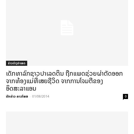
ຂ່າວຕ່າງປະເທດ
ເດັກທາລົກຊາວປາເລດຕິນ ຖືກແພດຊ່ວຍຜ່າຕັດອອກ
ຈາກທ້ອງແມ່ທີ່ເສຍຊີວິດ ຈາກການໂຈມຕີຂອງ
ອິດສະລາແອນ
ນັກຂ່າວ ລາວໂພສ
-
01/08/2014
0