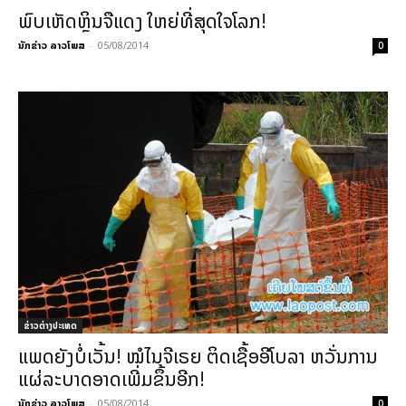
ພົບເຫັດຫຼິນຈືແດງ ໃຫຍ່ທີ່ສຸດໃຈໂລກ!
ນັກຂ່າວ ລາວໂພສ
-
05/08/2014
0
ຂ່າວຕ່າງປະເທດ
ແພດຍັງບໍ່ເວັ້ນ! ໝໍໄນຈີເຣຍ ຕິດເຊື້ອອີໂບລາ ຫວັ່ນການ
ແຜ່ລະບາດອາດເພີ່ມຂຶ້ນອີກ!
ນັກຂ່າວ ລາວໂພສ
-
05/08/2014
0