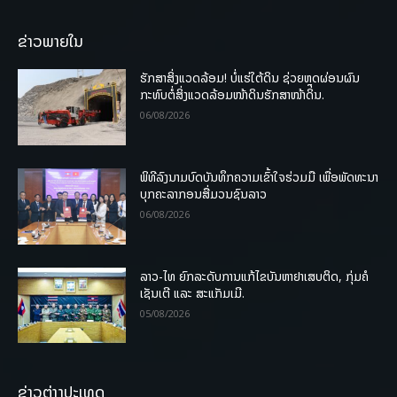
ຂ່າວພາຍໃນ
ຮັກສາສິ່ງແວດລ້ອມ! ບໍ່ແຮ່ໃຕ້ດິນ ຊ່ວຍຫຼຸດຜ່ອນຜົນ
ກະທົບຕໍ່ສິ່ງແວດລ້ອມໜ້າດິນຮັກສາໜ້າດິນ.
06/08/2026
ພິທີລົງນາມບົດບັນທຶກຄວາມເຂົ້າໃຈຮ່ວມມື ເພື່ອພັດທະນາ
ບຸກຄະລາກອນສື່ມວນຊົນລາວ
06/08/2026
ລາວ-ໄທ ຍົກລະດັບການແກ້ໄຂບັນຫາຢາເສບຕິດ, ກຸ່ມຄໍ
ເຊັນເຕີ ແລະ ສະແກັມເມີ.
05/08/2026
ຂ່າວຕ່າງປະເທດ