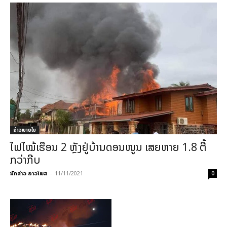
ຂ່າວພາຍ​ໃນ
ໄຟໄໝ້ເຮືອນ 2 ຫຼັງຢູ່ບ້ານດອນໜູນ ເສຍຫາຍ 1.8 ຕື້
ກວ່າກີບ
ນັກຂ່າວ ລາວໂພສ
-
11/11/2021
0