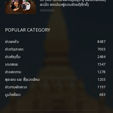
ລະເມີດ ອາດນໍາມາສູ່ຄວາມຂັດແຍ້ງອີກຄັ້ງ
18/06/2026
POPULAR CATEGORY
ຂ່າວພາຍ​ໃນ
8487
ຂ່າວຕ່າງປະເທດ
7003
ຂ່າວທ້ອງຖິ່ນ
2484
ນານາສາລະ
1547
ຂ່າວເຫດການ
1278
ສຸຂະພາບ ແລະ ສີ່ງແວດລ້ອມ
1203
ຂ່າວການພັດທະນາ
1197
ມູມໄອທີລາວ
683