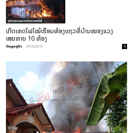
ອຸບັດເຫດແລະປາກົດການຫຍໍ້ທໍ້
ເກີດເຫດໄຟໄໝ້ເຮືອນຫ້ອງແຖວທີ່ບ້ານໜອງແວງ
ເສຍຫາຍ 10 ຫ້ອງ
ປ໋ອງລູກຄູປິວ
-
29/10/2015
0