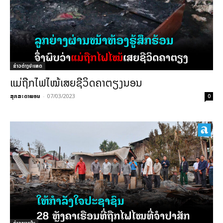
ຂ່າວຕ່າງປະເທດ
ແມ່ຖືກໄຟໄໝ້ເສຍຊີວິດຄາຕຽງນອນ
ສຸກສະດາພອນ
-
07/03/2023
0
ຂ່າວພາຍ​ໃນ