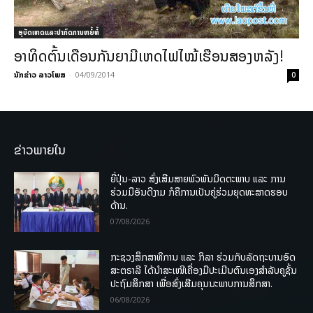
ອຸບັດເຫດແລະປາກົດການຫຍໍ້ທໍ້
ອາທິດຕົ້ນເດືອນກັນຍາມີເຫດໄຟໄໝ້ເຮືອນສອງຫລັງ!
ນັກຂ່າວ ລາວໂພສ
-
04/09/2014
0
ຂ່າວພາຍໃນ
ຍີ່ປຸ່ນ-ລາວ ສົ່ງເສີມສາຍພົວພັນມິດຕະພາບ ແລະ ການ
ຮ່ວມມືອັນດີງາມ ກໍຄືການເປັນຄູ່ຮ່ວມຍຸດທະສາດຮອບ
ດ້ານ.
07/08/2026
ກະຊວງສຶກສາທິການ ແລະ ກິລາ ຮ່ວມກັບລັດຖະບານອົດ
ສະຕຣາລີ ໄດ້ນຳສະເໜີເຄື່ອງມືປະເມີນຕົນເອງສຳລັບຄູຊັ້ນ
ປະຖົມສຶກສາ ເພື່ອສົ່ງເສີມຄຸນນະພາບການສຶກສາ.
06/08/2026