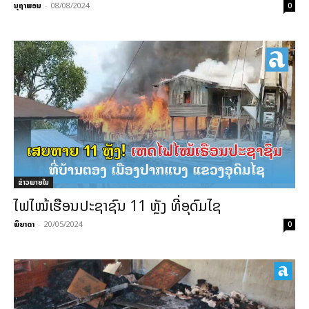
ນຸຖາພອນ
-
08/08/2024
0
ຂ່າວພາຍ​ໃນ
ໄຟໄໝ້ເຮືອນປະຊາຊົນ 11 ຫຼັງ ທີ່ອຸດົມໄຊ
ພິຍາດາ
-
20/05/2024
0