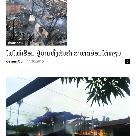
ຂ່າວເຫດການ
ໄຟໄໝ້ເຮືອນ ຢູ່ບ້ານທົ່ງຂັນຄຳ ສາເຫດຍ້ອນໄຕ້ທຽນ
ປ໋ອງລູກຄູປິວ
-
14/10/2015
0