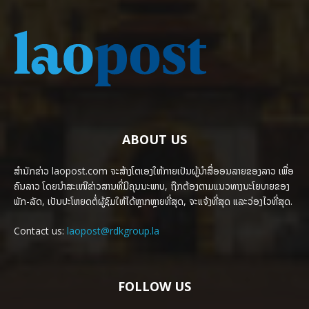
ABOUT US
ສຳນັກຂ່າວ laopost.com ຈະສ້າງໂຕເອງໃຫ້ກາຍເປັນຜູ້ນຳສື່ອອນລາຍຂອງລາວ ເພື່ອ
ຄົນລາວ ໂດຍນຳສະເໜີຂ່າວສານທີ່ມີຄຸນນະພາບ, ຖືກຕ້ອງຕາມແນວທາງນະໂຍບາຍຂອງ
ພັກ-ລັດ, ເປັນປະໂຫຍດຕໍ່ຜູ້ຊົມໃຫ້ໄດ້ຫຼາກຫຼາຍທີ່ສຸດ, ຈະແຈ້ງທີ່ສຸດ ແລະວ່ອງໄວທີ່ສຸດ.
Contact us:
laopost@rdkgroup.la
FOLLOW US