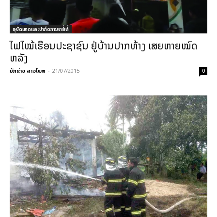
ອຸບັດເຫດແລະປາກົດການຫຍໍ້ທໍ້
ໄຟ​ໄໝ້​ເຮືອນ​ປະຊາຊົນ ຢູ່​ບ້ານ​ປາກ​ທ້າງ ​ເສຍ​ຫາຍໝົດ​
ຫລັງ
ນັກຂ່າວ ລາວໂພສ
-
21/07/2015
0