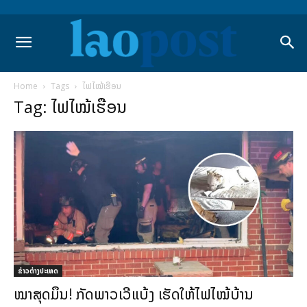
Home
Tags
ໄຟໄໝ້ເຮືອນ
Tag: ໄຟໄໝ້ເຮືອນ
ຂ່າວຕ່າງປະເທດ
ໝາສຸດມຶນ! ກັດພາວເວີແບ້ງ ເຮັດໃຫ້ໄຟໄໝ້ບ້ານ