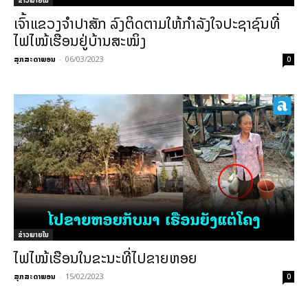
ເຈົ້າແຂວງຈຳປາສັກ ລົງຕິດຕາມໃຫ້ກຳລັງໃຈປະຊາຊົນທີ່
ໄຟໄໝ້ເຮືອນຢູ່ບ້ານສະໝິງ
ສຸກສະດາພອນ
-
06/03/2023
0
ຂ່າວພາຍ​ໃນ
ໄຟໄໝ້ເຮືອນໃນຂະນະທີ່ໄປຂາຍຫອຍ
ສຸກສະດາພອນ
-
15/02/2023
0