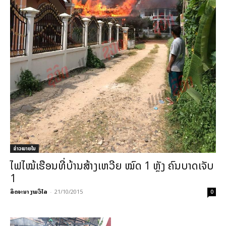
ຂ່າວພາຍ​ໃນ
ໄຟໄໝ້ເຮືອນທີ່ບ້ານສ້າງເຫວີຍ ໝົດ 1 ຫຼັງ ຄົນບາດເຈັບ
1
ລິດຈະນາ ງາມວິໄລ
-
21/10/2015
0