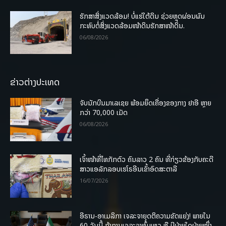
ຮັກສາສິ່ງແວດລ້ອມ! ບໍ່ແຮ່ໃຕ້ດິນ ຊ່ວຍຫຼຸດຜ່ອນຜົນ
ກະທົບຕໍ່ສິ່ງແວດລ້ອມໜ້າດິນຮັກສາໜ້າດິນ.
06/08/2026
ຂ່າວຕ່າງປະເທດ
ຈັບນັກບິນມາເລເຊຍ ພ້ອມຍຶດເຄື່ອງຂອງກາງ ຢາອີ ຫຼາຍ
ກວ່າ 70,000 ເມັດ
06/08/2026
ເຈົ້າໜ້າທີ່ໄທກັກຕົວ ຄົນລາວ 2 ຄົນ ທີ່ກ່ຽວຂ້ອງກັບຄະດີ
ສາວແອລັກລອບເຮໂຣອີນເຂົ້າອົດສະຕາລີ
16/07/2026
ອີຣານ-ອາເມລິກາ ເຈລະຈາຍຸດຕິຄວາມຂັດແຍ່ງ! ພາຍໃນ
60 ວັນນີ້ ຖ້າການເຈລະຈາຫຼົ້ມເຫຼວ ຫຼື ມີຝ່າຍໃດຝ່າຍໜຶ່ງ