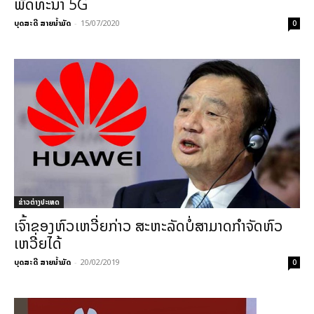
ພັດທະນາ 5G
ບຸດສະດີ ສາຍນ້ຳມັດ
-
15/07/2020
0
ຂ່າວຕ່າງປະເທດ
ເຈົ້າຂອງຫົວເຫວີ່ຍກ່າວ ສະຫະລັດບໍ່ສາມາດກຳຈັດຫົວ
ເຫວີ່ຍໄດ້
ບຸດສະດີ ສາຍນ້ຳມັດ
-
20/02/2019
0