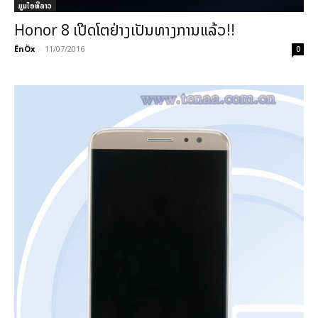
ມູມໄອທີລາວ
Honor 8 ເປີດໂຕຢ່າງເປັນທາງການແລ້ວ!!
ÊnÖx
-
11/07/2016
0