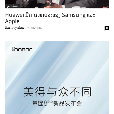
ມູມໄອທີລາວ
Huawei ມີຄາດໝາຍຈະແຊງ Samsung ແລະ
Apple
ລິດຈະນາ ງາມວິໄລ
-
29/06/2016
0