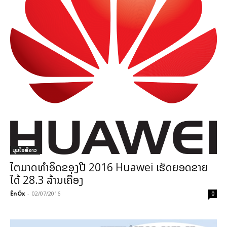
ມູມໄອທີລາວ
ໄຕມາດທຳອິດຂອງປີ 2016 Huawei ເຮັດຍອດຂາຍ
ໄດ້ 28.3 ລ້ານເຄື່ອງ
ÊnÖx
-
02/07/2016
0