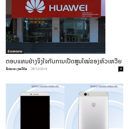
ຂ່າວເຫດການ
ຕອບແທນຢ່າງຈິງໃຈກັບການເປີດສູນໃໝ່ຂອງຫົວເຫວີຍ
ລິດຈະນາ ງາມວິໄລ
-
28/12/2016
0