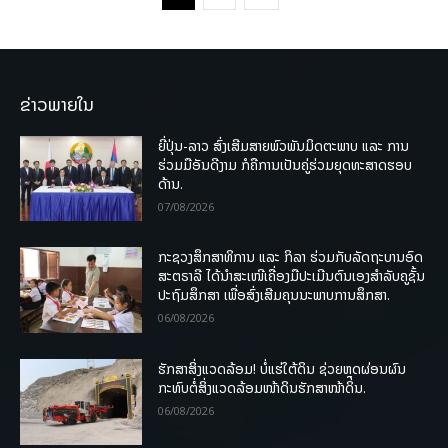
ຂ່າວພາຍໃນ
ຍີ່ປຸ່ນ-ລາວ ສົ່ງເສີມສາຍພົວພັນມິດຕະພາບ ແລະ ການ
ຮ່ວມມືອັນດີງາມ ກໍຄືການເປັນຄູ່ຮ່ວມຍຸດທະສາດຮອບ
ດ້ານ.
07/08/2026
ກະຊວງສຶກສາທິການ ແລະ ກິລາ ຮ່ວມກັບລັດຖະບານອົດ
ສະຕຣາລີ ໄດ້ນຳສະເໜີເຄື່ອງມືປະເມີນຕົນເອງສຳລັບຄູຊັ້ນ
ປະຖົມສຶກສາ ເພື່ອສົ່ງເສີມຄຸນນະພາບການສຶກສາ.
06/08/2026
ຮັກສາສິ່ງແວດລ້ອມ! ບໍ່ແຮ່ໃຕ້ດິນ ຊ່ວຍຫຼຸດຜ່ອນຜົນ
ກະທົບຕໍ່ສິ່ງແວດລ້ອມໜ້າດິນຮັກສາໜ້າດິນ.
06/08/2026