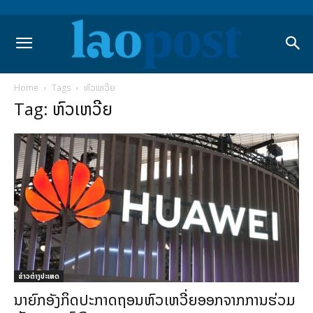
Home
Tags
ຫົວເຫວີຍ
Tag: ຫົວເຫວີຍ
ຂ່າວຕ່າງປະເທດ
ນາຍົກອັງກິດປະກາດຖອນຫົວເຫວີ່ຍອອກຈາກການຮ່ວມ