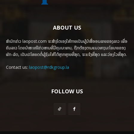
ABOUT US
ສຳນັກຂ່າວ laopost.com ຈະສ້າງໂຕເອງໃຫ້ກາຍເປັນຜູ້ນຳສື່ອອນລາຍຂອງລາວ ເພື່ອ
ຄົນລາວ ໂດຍນຳສະເໜີຂ່າວສານທີ່ມີຄຸນນະພາບ, ຖືກຕ້ອງຕາມແນວທາງນະໂຍບາຍຂອງ
ພັກ-ລັດ, ເປັນປະໂຫຍດຕໍ່ຜູ້ຊົມໃຫ້ໄດ້ຫຼາກຫຼາຍທີ່ສຸດ, ຈະແຈ້ງທີ່ສຸດ ແລະວ່ອງໄວທີ່ສຸດ.
Contact us:
laopost@rdkgroup.la
FOLLOW US