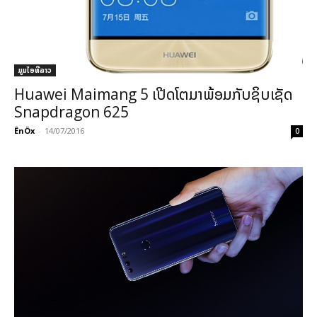
ມູມໄອທີລາວ
Huawei Maimang 5 ເປີດໂຕມາພ້ອມກັບຊິບເຊັດ
Snapdragon 625
ÊnÖx
-
14/07/2016
0