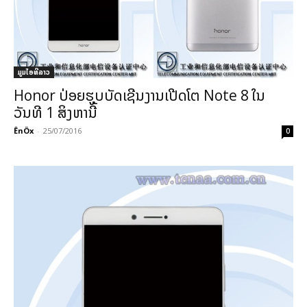
ມູມໄອທີລາວ
Honor ປ່ອຍຮູບບັດເຊີນງານເປີດໂຕ Note 8 ໃນ
ວັນທີ 1 ສິງຫານີ້
ÊnÖx
-
25/07/2016
0