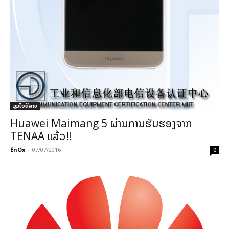
ມູມໄອທີລາວ
Huawei Maimang 5 ຜ່ານການຮັບຮອງຈາກ
TENAA ແລ້ວ!!
ÊnÖx
-
07/07/2016
0