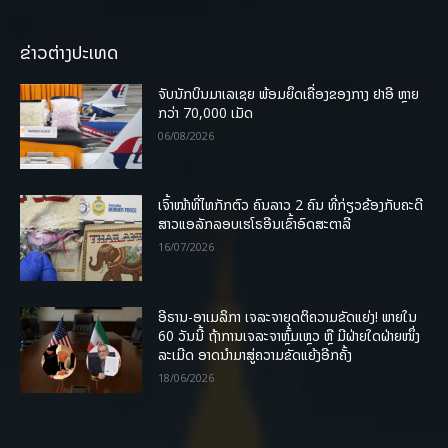
ຂ່າວຕ່າງປະເທດ
ຈັບນັກບິນມາເລເຊຍ ພ້ອມຍຶດເຄື່ອງຂອງກາງ ຢາອີ ຫຼາຍ
ກວ່າ 70,000 ເມັດ
06/08/2026
ເຈົ້າໜ້າທີ່ໄທກັກຕົວ ຄົນລາວ 2 ຄົນ ທີ່ກ່ຽວຂ້ອງກັບຄະດີ
ສາວແອລັກລອບເຮໂຣອີນເຂົ້າອົດສະຕາລີ
16/07/2026
ອີຣານ-ອາເມລິກາ ເຈລະຈາຍຸດຕິຄວາມຂັດແຍ່ງ! ພາຍໃນ
60 ວັນນີ້ ຖ້າການເຈລະຈາຫຼົ້ມເຫຼວ ຫຼື ມີຝ່າຍໃດຝ່າຍໜຶ່ງ
ລະເມີດ ອາດນໍາມາສູ່ຄວາມຂັດແຍ້ງອີກຄັ້ງ
18/06/2026