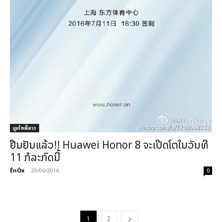
ມູມໄອທີລາວ
ຢືນຢັນແລ້ວ!! Huawei Honor 8 ຈະເປີດໂຕໃນວັນທີ
11 ກໍລະກົດນີ້
ÊnÖx
-
29/06/2016
0
1
2