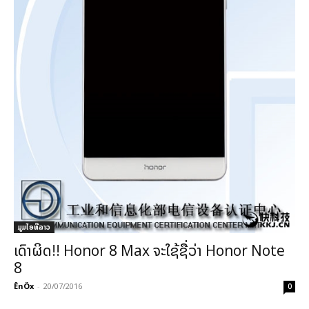
ມູມໄອທີລາວ
ເດົາຜິດ!! Honor 8 Max ຈະໃຊ້ຊື່ວ່າ Honor Note
8
ÊnÖx
-
20/07/2016
0