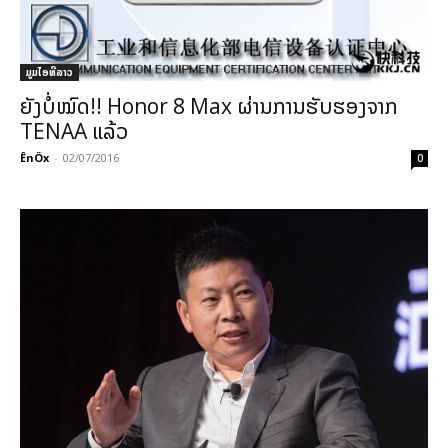
ມູມໄອທີລາວ
ຍັງບໍ່ໝົດ!! Honor 8 Max ຜ່ານການຮັບຮອງຈາກ
TENAA ແລ້ວ
ÊnÖx
-
02/07/2016
0