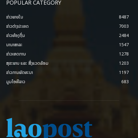
POPULAR CATEGORY
ຂ່າວພາຍ​ໃນ
8487
ຂ່າວຕ່າງປະເທດ
7003
ຂ່າວທ້ອງຖິ່ນ
2484
ນານາສາລະ
1547
ຂ່າວເຫດການ
1278
ສຸຂະພາບ ແລະ ສີ່ງແວດລ້ອມ
1203
ຂ່າວການພັດທະນາ
1197
ມູມໄອທີລາວ
683