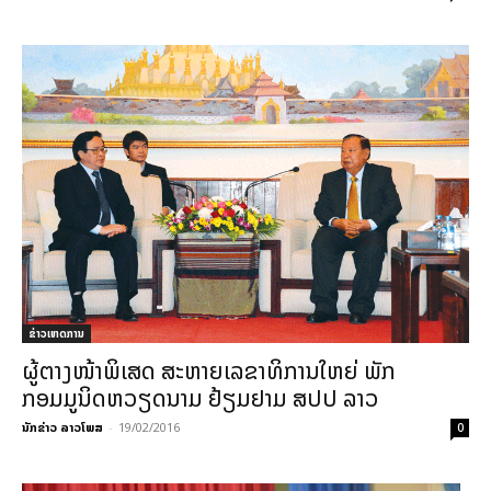
ຂ່າວເຫດການ
ຜູ້ຕາງໜ້າພິເສດ ສະຫາຍເລຂາທິການໃຫຍ່ ພັກ
ກອມມູນິດຫວຽດນາມ ຢ້ຽມຢາມ ສປປ ລາວ
ນັກຂ່າວ ລາວໂພສ
-
19/02/2016
0