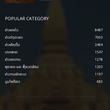
POPULAR CATEGORY
ຂ່າວພາຍ​ໃນ
8487
ຂ່າວຕ່າງປະເທດ
7003
ຂ່າວທ້ອງຖິ່ນ
2484
ນານາສາລະ
1547
ຂ່າວເຫດການ
1278
ສຸຂະພາບ ແລະ ສີ່ງແວດລ້ອມ
1203
ຂ່າວການພັດທະນາ
1197
ມູມໄອທີລາວ
683