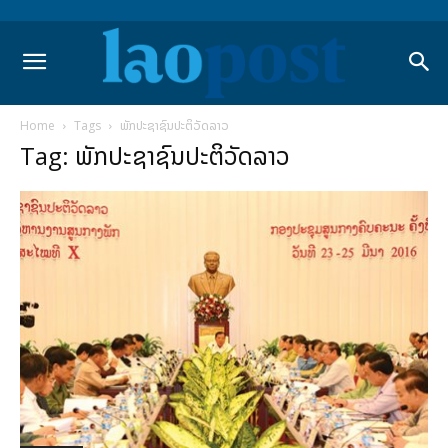
Home
Tags
ພັກປະຊາຊົນປະຕິວັດລາວ
Tag: ພັກປະຊາຊົນປະຕິວັດລາວ