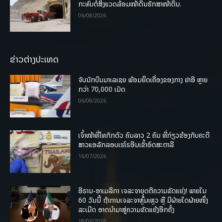
ກະທົບຕໍ່ສິ່ງແວດລ້ອມໜ້າດິນຮັກສາໜ້າດິນ.
06/08/2026
ຂ່າວຕ່າງປະເທດ
ຈັບນັກບິນມາເລເຊຍ ພ້ອມຍຶດເຄື່ອງຂອງກາງ ຢາອີ ຫຼາຍ
ກວ່າ 70,000 ເມັດ
06/08/2026
ເຈົ້າໜ້າທີ່ໄທກັກຕົວ ຄົນລາວ 2 ຄົນ ທີ່ກ່ຽວຂ້ອງກັບຄະດີ
ສາວແອລັກລອບເຮໂຣອີນເຂົ້າອົດສະຕາລີ
16/07/2026
ອີຣານ-ອາເມລິກາ ເຈລະຈາຍຸດຕິຄວາມຂັດແຍ່ງ! ພາຍໃນ
60 ວັນນີ້ ຖ້າການເຈລະຈາຫຼົ້ມເຫຼວ ຫຼື ມີຝ່າຍໃດຝ່າຍໜຶ່ງ
ລະເມີດ ອາດນໍາມາສູ່ຄວາມຂັດແຍ້ງອີກຄັ້ງ
18/06/2026