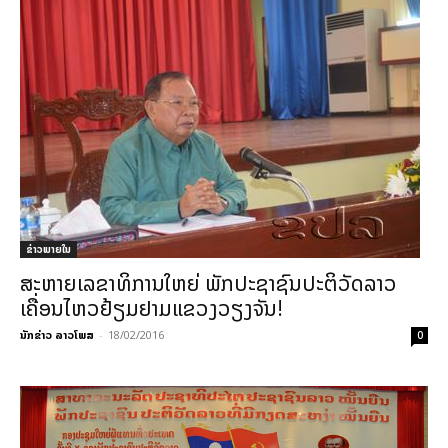
ຂ່າວພາຍ​ໃນ
ສະຫາຍເລຂາທິການໃຫຍ່ ພັກປະຊາຊົນປະຕິວັດລາວ
ເຄື່ອນໄຫວຢ້ຽມຢາມແຂວງວຽງຈັນ!
ນັກຂ່າວ ລາວໂພສ
-
18/02/2016
0