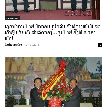
ຂ່າວເຫດການ
ເລຂາທິການໃຫຍ່ພັກກອມມູນິດຈີນ ສົ່ງຜູ້ຕາງໜ້າພິເສດ
ເຂົ້າຊົມເຊີຍຜົນສຳເລັດກອງປະຊຸມໃຫຍ່ ຄັ້ງທີ X ຂອງ
ພັກ!
ນັກຂ່າວ ລາວໂພສ
-
27/01/2016
0