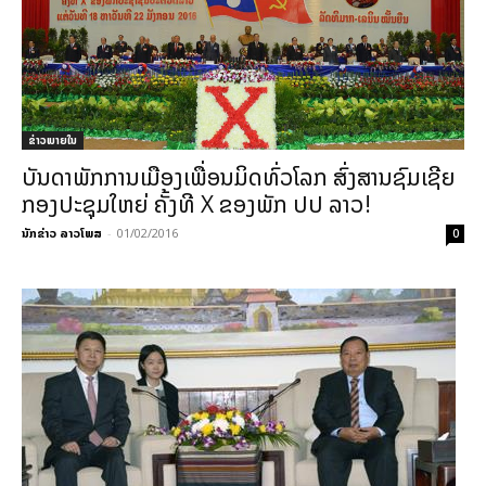
ຂ່າວພາຍ​ໃນ
ບັນດາພັກການເມືອງເພື່ອນມິດທົ່ວໂລກ ສົ່ງສານຊົມເຊີຍ
ກອງປະຊຸມໃຫຍ່ ຄັ້ງທີ X ຂອງພັກ ປປ ລາວ!
ນັກຂ່າວ ລາວໂພສ
-
01/02/2016
0