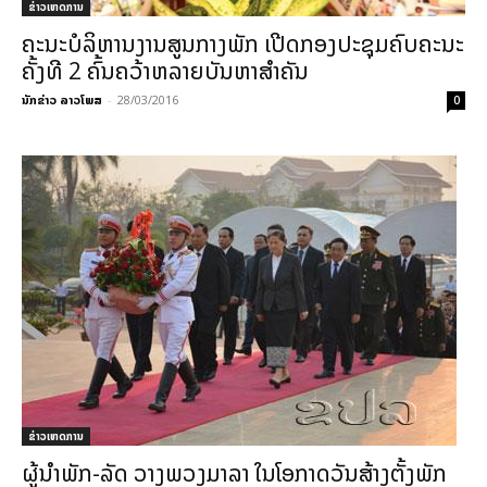
ຂ່າວເຫດການ
ຄະນະບໍລິຫານງານສູນກາງພັກ ເປີດກອງປະຊຸມຄົບຄະນະ
ຄັ້ງທີ 2 ຄົ້ນຄວ້າຫລາຍບັນຫາສຳຄັນ
ນັກຂ່າວ ລາວໂພສ
-
28/03/2016
0
ຂ່າວເຫດການ
ຜູ້ນຳພັກ-ລັດ ວາງພວງມາລາ ໃນໂອກາດວັນສ້າງຕັ້ງພັກ