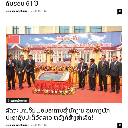
ຄົບຮອບ 61 ປີ
ນັກຂ່າວ ລາວໂພສ
-
22/03/2016
0
ຂ່າວການພັດທະນາ
ລັດຖະບານຈີນ ມອບອາຄານສຳນັກງານ ສູນກາງພັກ
ປະຊາຊົນປະຕິວັດລາວ ຫລັງກໍ່ສ້າງສຳເລັດ!
ນັກຂ່າວ ລາວໂພສ
-
22/03/2016
0