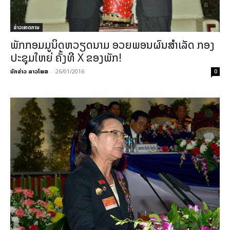
ຂ່າວເຫດການ
ພັກກອມມູນິດຫວຽດນາມ ອວຍພອນຜົນສຳເລັດ ກອງ
ປະຊຸມໃຫຍ່ ຄັ້ງທີ X ຂອງພັກ!
ນັກຂ່າວ ລາວໂພສ
-
26/01/2016
0