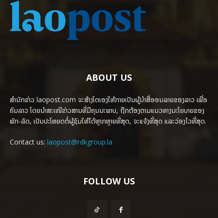
ABOUT US
ສຳນັກຂ່າວ laopost.com ຈະສ້າງໂຕເອງໃຫ້ກາຍເປັນຜູ້ນຳສື່ອອນລາຍຂອງລາວ ເພື່ອ
ຄົນລາວ ໂດຍນຳສະເໜີຂ່າວສານທີ່ມີຄຸນນະພາບ, ຖືກຕ້ອງຕາມແນວທາງນະໂຍບາຍຂອງ
ພັກ-ລັດ, ເປັນປະໂຫຍດຕໍ່ຜູ້ຊົມໃຫ້ໄດ້ຫຼາກຫຼາຍທີ່ສຸດ, ຈະແຈ້ງທີ່ສຸດ ແລະວ່ອງໄວທີ່ສຸດ.
Contact us:
laopost@rdkgroup.la
FOLLOW US