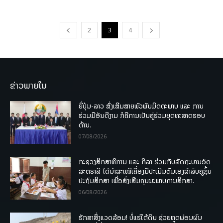
2
3
4
ຂ່າວພາຍໃນ
ຍີ່ປຸ່ນ-ລາວ ສົ່ງເສີມສາຍພົວພັນມິດຕະພາບ ແລະ ການ
ຮ່ວມມືອັນດີງາມ ກໍຄືການເປັນຄູ່ຮ່ວມຍຸດທະສາດຮອບ
ດ້ານ.
07/08/2026
ກະຊວງສຶກສາທິການ ແລະ ກິລາ ຮ່ວມກັບລັດຖະບານອົດ
ສະຕຣາລີ ໄດ້ນຳສະເໜີເຄື່ອງມືປະເມີນຕົນເອງສຳລັບຄູຊັ້ນ
ປະຖົມສຶກສາ ເພື່ອສົ່ງເສີມຄຸນນະພາບການສຶກສາ.
06/08/2026
ຮັກສາສິ່ງແວດລ້ອມ! ບໍ່ແຮ່ໃຕ້ດິນ ຊ່ວຍຫຼຸດຜ່ອນຜົນ