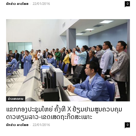
ນັກຂ່າວ ລາວໂພສ
-
22/01/2016
0
ຂ່າວເຫດການ
ແຂກກອງປະຊຸມໃຫຍ່ ຄັ້ງທີ X ຢ້ຽມຢາມສູນຄວບຄຸມ
ດາວທຽມລາວ-ເຂດເສດຖະກິດສະເພາະ
ນັກຂ່າວ ລາວໂພສ
-
22/01/2016
0