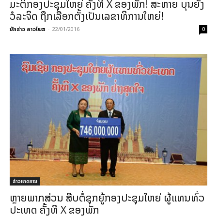
ມະຕິກອງປະຊຸມໃຫຍ່ ຄັ້ງທີ X ຂອງພັກ! ສະຫາຍ ບຸນຍັງ
ວໍລະຈິດ ຖືກເລືອກຕັ້ງເປັນເລຂາທິການໃຫຍ່!
ນັກຂ່າວ ລາວໂພສ
-
22/01/2016
0
ຂ່າວເຫດການ
ຫຼາຍພາກສ່ວນ ສືບຕໍ່ຊຸກຍູ້ກອງປະຊຸມໃຫຍ່ ຜູ້ແທນທົ່ວ
ປະເທດ ຄັ້ງທີ X ຂອງພັກ