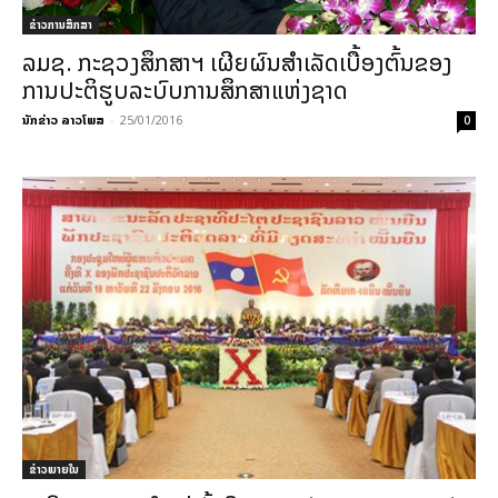
ຂ່າວການສຶກສາ
ລມຊ. ກະຊວງສຶກສາຯ ເຜີຍຜົນສຳ​ເລັດ​ເບື້ອງ​ຕົ້ນຂອງ ​
ການ​​ປະຕິ​ຮູບ​ລະ​ບົບການ​ສຶກສາ​ແຫ່ງ​ຊາດ
ນັກຂ່າວ ລາວໂພສ
-
25/01/2016
0
ຂ່າວພາຍ​ໃນ