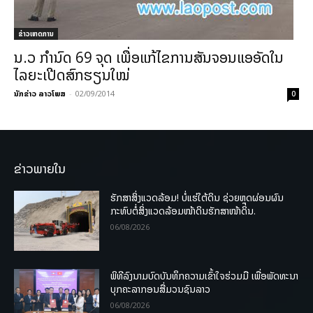
ຂ່າວເຫດການ
ນ.ວ ກຳນົດ 69 ຈຸດ ​ເພື່ອ​ແກ້​ໄຂ​ການ​ສັນຈອນ​ແອ​ອັດ​ໃນ​
ໄລຍະ​ເປີດ​ສົກຮຽນ​ໃໝ່
ນັກຂ່າວ ລາວໂພສ
-
02/09/2014
0
ຂ່າວພາຍໃນ
ຮັກສາສິ່ງແວດລ້ອມ! ບໍ່ແຮ່ໃຕ້ດິນ ຊ່ວຍຫຼຸດຜ່ອນຜົນ
ກະທົບຕໍ່ສິ່ງແວດລ້ອມໜ້າດິນຮັກສາໜ້າດິນ.
06/08/2026
ພິທີລົງນາມບົດບັນທຶກຄວາມເຂົ້າໃຈຮ່ວມມື ເພື່ອພັດທະນາ
ບຸກຄະລາກອນສື່ມວນຊົນລາວ
06/08/2026