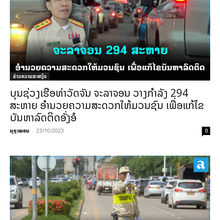
ຂ່າວຄວາມສະຫງົບ
ບຸນຊ່ວງເຮືອທ່າວັດຈັນ ຈະລາຈອນ ວາງກຳລັງ 294
ສະຫາຍ ອໍານວຍຄວາມສະດວກໃຫ້ມວນຊົນ ເພື່ອແກ້ໄຂ
ບັນຫາລົດຕິດອັ່ງອໍ
ນຸຖາພອນ
-
23/10/2023
0