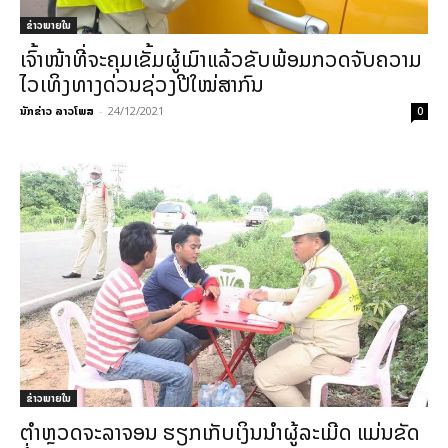
ຂ່າວພາຍ​ໃນ
ເຈົ້າໜ້າທີ່ຈະຄຸມເຂັ້ມຜູ້ເມົາແລ້ວຂັບພ້ອມກວດຈັບຄວາມ
ໄວເທິງທາງດ່ວນຊ່ວງປີໃໝ່ສາກົນ
ນັກຂ່າວ ລາວໂພສ
-
24/12/2021
0
ຂ່າວພາຍ​ໃນ
ຕຳຫຼວດຈະລາຈອນ ຮຽກເກັບເງິນນຳຜູ້ລະເມີດ ແມ່ນຂັດ