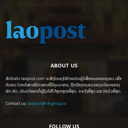
ABOUT US
ສຳນັກຂ່າວ laopost.com ຈະສ້າງໂຕເອງໃຫ້ກາຍເປັນຜູ້ນຳສື່ອອນລາຍຂອງລາວ ເພື່ອ
ຄົນລາວ ໂດຍນຳສະເໜີຂ່າວສານທີ່ມີຄຸນນະພາບ, ຖືກຕ້ອງຕາມແນວທາງນະໂຍບາຍຂອງ
ພັກ-ລັດ, ເປັນປະໂຫຍດຕໍ່ຜູ້ຊົມໃຫ້ໄດ້ຫຼາກຫຼາຍທີ່ສຸດ, ຈະແຈ້ງທີ່ສຸດ ແລະວ່ອງໄວທີ່ສຸດ.
Contact us:
laopost@rdkgroup.la
FOLLOW US