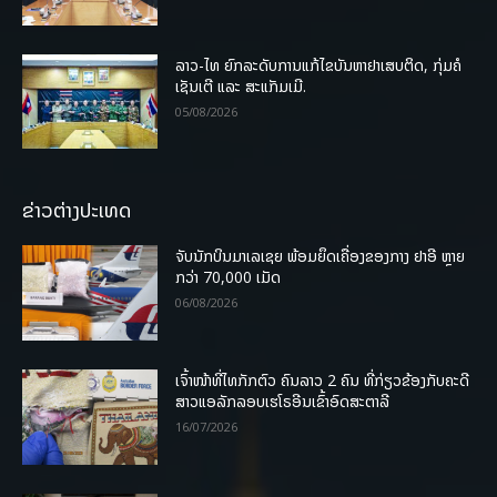
ລາວ-ໄທ ຍົກລະດັບການແກ້ໄຂບັນຫາຢາເສບຕິດ, ກຸ່ມຄໍ
ເຊັນເຕີ ແລະ ສະແກັມເມີ.
05/08/2026
ຂ່າວຕ່າງປະເທດ
ຈັບນັກບິນມາເລເຊຍ ພ້ອມຍຶດເຄື່ອງຂອງກາງ ຢາອີ ຫຼາຍ
ກວ່າ 70,000 ເມັດ
06/08/2026
ເຈົ້າໜ້າທີ່ໄທກັກຕົວ ຄົນລາວ 2 ຄົນ ທີ່ກ່ຽວຂ້ອງກັບຄະດີ
ສາວແອລັກລອບເຮໂຣອີນເຂົ້າອົດສະຕາລີ
16/07/2026