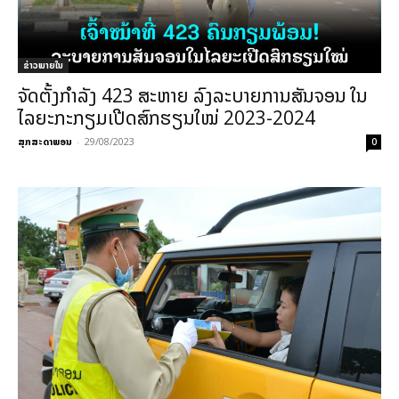
ຂ່າວພາຍ​ໃນ
ຈັດຕັ້ງກຳລັງ 423 ສະຫາຍ ລົງລະບາຍການສັນຈອນ ໃນ
ໄລຍະກະກຽມເປີດສົກຮຽນໃໝ່ 2023-2024
ສຸກສະດາພອນ
-
29/08/2023
0