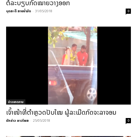
ຕໍ່ລະບຽບກົດໝາຍວາງອອກ
ບຸດສະດີ ສາຍນ້ຳມັດ
-
31/05/2018
0
ຂ່າວເຫດການ
ເຈົ້າໜ້າທີ່ຕຳຫຼວດປັບໃໝ ຜູ້ລະເມີດກົດຈະລາຈອນ
ນັກຂ່າວ ລາວໂພສ
-
25/05/2018
0