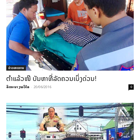
ຂ່າວເຫດການ
ຕຳແລ້ວໜີ ບັນຫາທີ່ລັດຄວນເບິ່ງດ່ວນ!
ລິດຈະນາ ງາມວິໄລ
-
20/06/2016
0