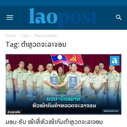
Home
Tags
ຕຳຫຼວດຈະລາຈອນ
Tag: ຕຳຫຼວດຈະລາຈອນ
ຂ່າວພາຍ​ໃນ
ມອບ-ຮັບ ໜ້າທີ່ຫົວໜ້າກົມຕຳຫຼວດຈະລາຈອນ