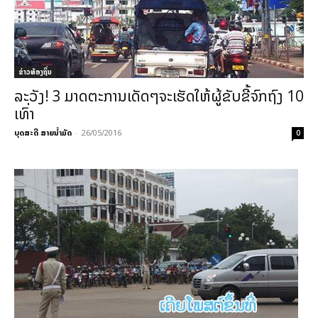
ຂ່າວທ້ອງຖິ່ນ
ລະວັງ! 3 ມາດຕະການເດັດໆຈະເຮັດໃຫ້ຜູ້ຂັບຂີ້ຈົກຖົງ 10
ເທົ່າ
ບຸດສະດີ ສາຍນ້ຳມັດ
-
26/05/2016
0