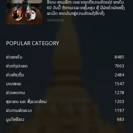
ອີຣານ-ອາເມລິກາ ເຈລະຈາຍຸດຕິຄວາມຂັດແຍ່ງ! ພາຍໃນ
60 ວັນນີ້ ຖ້າການເຈລະຈາຫຼົ້ມເຫຼວ ຫຼື ມີຝ່າຍໃດຝ່າຍໜຶ່ງ
ລະເມີດ ອາດນໍາມາສູ່ຄວາມຂັດແຍ້ງອີກຄັ້ງ
18/06/2026
POPULAR CATEGORY
ຂ່າວພາຍ​ໃນ
8485
ຂ່າວຕ່າງປະເທດ
7003
ຂ່າວທ້ອງຖິ່ນ
2484
ນານາສາລະ
1547
ຂ່າວເຫດການ
1278
ສຸຂະພາບ ແລະ ສີ່ງແວດລ້ອມ
1203
ຂ່າວການພັດທະນາ
1197
ມູມໄອທີລາວ
683