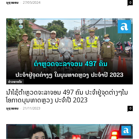
ນຸຖາພອນ
-
27/05/2024
0
ຂ່າວພາຍ​ໃນ
ນຳໃຊ້ຕຳຫຼວດຈະລາຈອນ 497 ຄົນ ປະຈໍາຢູ່ຈຸດຕ່າງໆໃນ
ໂອກາດບຸນທາດຫຼວງ ປະຈໍາປີ 2023
ນຸຖາພອນ
-
21/11/2023
0