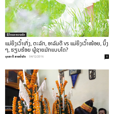
ຊີວິດແລະຄວາມຮັກ
ແມ່ຍິງເວົ້າເກັ່ງ, ຕະລົກ, ອາລົມດີ vs ແມ່ຍິງເວົ້າໜ້ອຍ, ນິ້ງ
ໆ, ຮຽບຮ້ອຍ ຜູ້ຊາຍມັກແບບໃດ?
ບຸດສະດີ ສາຍນ້ຳມັດ
-
04/12/2016
0