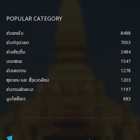
POPULAR CATEGORY
ຂ່າວພາຍ​ໃນ
8488
ຂ່າວຕ່າງປະເທດ
7003
ຂ່າວທ້ອງຖິ່ນ
2484
ນານາສາລະ
1547
ຂ່າວເຫດການ
1278
ສຸຂະພາບ ແລະ ສີ່ງແວດລ້ອມ
1203
ຂ່າວການພັດທະນາ
1197
ມູມໄອທີລາວ
683