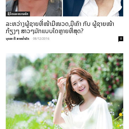
ຊີວິດແລະຄວາມຮັກ
ລະຫວ່າງຜູ້ຊາຍທີ່ໜ້າມີໜວດ,ມີເຄົາ ກັບ ຜູ້ຊາຍໜ້າ
ກ້ຽງໆ ສາວໆມັກແບບໃດຫຼາຍທີ່ສຸດ?
ບຸດສະດີ ສາຍນ້ຳມັດ
-
08/12/2016
0