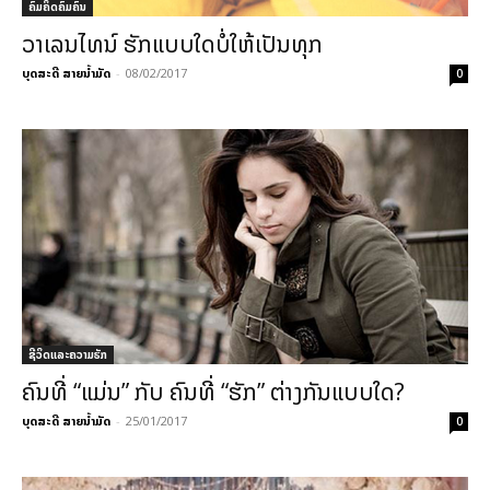
ຄົມຄິດຄົມຄົນ
ວາເລນໄທນ໌ ຮັກແບບໃດບໍ່ໃຫ້ເປັນທຸກ
ບຸດສະດີ ສາຍນ້ຳມັດ
-
08/02/2017
0
ຊີວິດແລະຄວາມຮັກ
ຄົນທີ່ “ແມ່ນ” ກັບ ຄົນທີ່ “ຮັກ” ຕ່າງກັນແບບໃດ?
ບຸດສະດີ ສາຍນ້ຳມັດ
-
25/01/2017
0