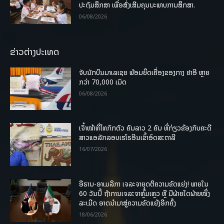
ປະຖົມສຶກສາ ເພື່ອສົ່ງເສີມຄຸນນະພາບການສຶກສາ.
06/08/2026
ຂ່າວຕ່າງປະເທດ
ຈັບນັກບິນມາເລເຊຍ ພ້ອມຍຶດເຄື່ອງຂອງກາງ ຢາອີ ຫຼາຍ
ກວ່າ 70,000 ເມັດ
06/08/2026
ເຈົ້າໜ້າທີ່ໄທກັກຕົວ ຄົນລາວ 2 ຄົນ ທີ່ກ່ຽວຂ້ອງກັບຄະດີ
ສາວແອລັກລອບເຮໂຣອີນເຂົ້າອົດສະຕາລີ
16/07/2026
ອີຣານ-ອາເມລິກາ ເຈລະຈາຍຸດຕິຄວາມຂັດແຍ່ງ! ພາຍໃນ
60 ວັນນີ້ ຖ້າການເຈລະຈາຫຼົ້ມເຫຼວ ຫຼື ມີຝ່າຍໃດຝ່າຍໜຶ່ງ
ລະເມີດ ອາດນໍາມາສູ່ຄວາມຂັດແຍ້ງອີກຄັ້ງ
18/06/2026