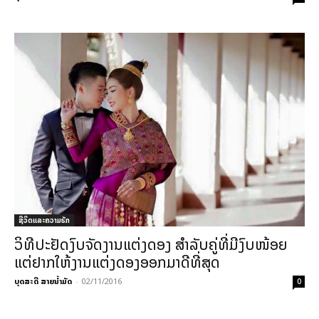
ຊີວິດແລະຄວາມຮັກ
ວິທີປະຢັດງົບຈັດງານແຕ່ງດອງ ສຳລັບຄູ່ທີ່ມີງົບໜ້ອຍ
ແຕ່ຢາກໃຫ້ງານແຕ່ງດອງອອກມາດີທີ່ສຸດ
ບຸດສະດີ ສາຍນ້ຳມັດ
-
02/11/2016
0