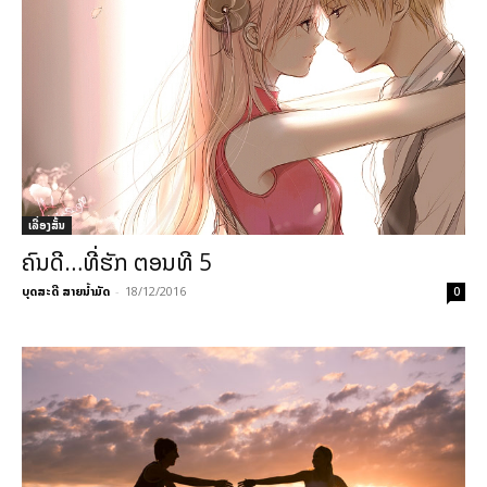
ເລື່ອງສັ້ນ
ຄົນດີ…ທີ່ຮັກ ຕອນທີ 5
ບຸດສະດີ ສາຍນ້ຳມັດ
-
18/12/2016
0