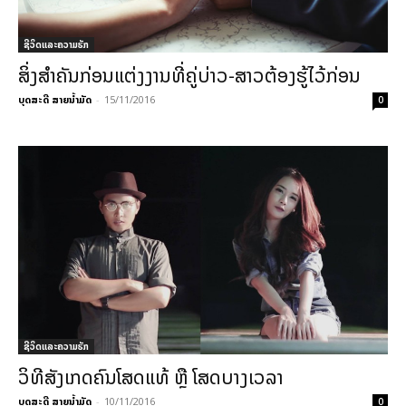
ຊີວິດແລະຄວາມຮັກ
ສິ່ງສຳຄັນກ່ອນແຕ່ງງານທີ່ຄູ່ບ່າວ-ສາວຕ້ອງຮູ້ໄວ້ກ່ອນ
ບຸດສະດີ ສາຍນ້ຳມັດ
-
15/11/2016
0
ຊີວິດແລະຄວາມຮັກ
ວິທີສັງເກດຄົນໂສດແທ້ ຫຼື ໂສດບາງເວລາ
ບຸດສະດີ ສາຍນ້ຳມັດ
-
10/11/2016
0