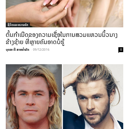
ຊີວິດແລະຄວາມຮັກ
ຕົ້ນກຳເນີດຂອງຄວາມເຊື່ອໃນການສວມແຫວນນິ້ວນາງ
ຂ້າງຊ້າຍ ທີ່ຫຼາຍຄົນອາດບໍ່ຮູ້
ບຸດສະດີ ສາຍນ້ຳມັດ
-
09/12/2016
0