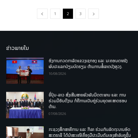
1
2
3
ຂ່າວພາຍໃນ
ອົງການກວດກາລັດແຂວງເຊກອງ ແລະ ນະຄອນດາໜັງ
ພົບປະແລກປ່ຽນບົດຮຽນ ຕ້ານການສໍ້ລາດບັງຫຼວງ.
10/08/2026
ຍີ່ປຸ່ນ-ລາວ ສົ່ງເສີມສາຍພົວພັນມິດຕະພາບ ແລະ ການ
ຮ່ວມມືອັນດີງາມ ກໍຄືການເປັນຄູ່ຮ່ວມຍຸດທະສາດຮອບ
ດ້ານ.
07/08/2026
ກະຊວງສຶກສາທິການ ແລະ ກິລາ ຮ່ວມກັບລັດຖະບານອົດ
ສະຕຣາລີ ໄດ້ນຳສະເໜີເຄື່ອງມືປະເມີນຕົນເອງສຳລັບຄູຊັ້ນ