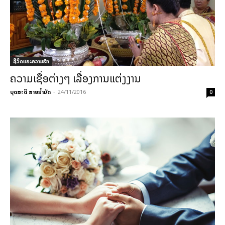
ຊີວິດແລະຄວາມຮັກ
ຄວາມເຊື່ອຕ່າງໆ ເລື່ອງການແຕ່ງງານ
ບຸດສະດີ ສາຍນ້ຳມັດ
-
24/11/2016
0