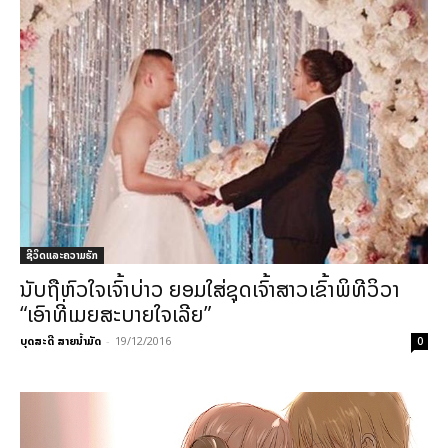
ຊີວິດແລະຄວາມຮັກ
ນັບຖືຫົວໃຈເຈົ້າບ່າວ ຍອມໃສ່ຊຸດເຈົ້າສາວເຂົ້າພິທີວິວາ
“ເອົາທີ່ເມຍສະບາຍໃຈເລີຍ”
ບຸດສະດີ ສາຍນ້ຳມັດ
-
19/12/2016
0