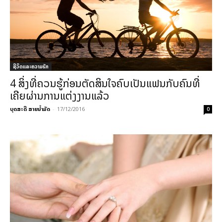
ຊີວິດແລະຄວາມຮັກ
4 ສິ່ງທີ່ຄວນຮູ້ກ່ອນຕັດສິນໃຈຄົບເປັນແຟນກັບຄົນທີ່
ເຄີຍຜ່ານການແຕ່ງງານແລ້ວ
ບຸດສະດີ ສາຍນ້ຳມັດ
-
17/12/2016
0