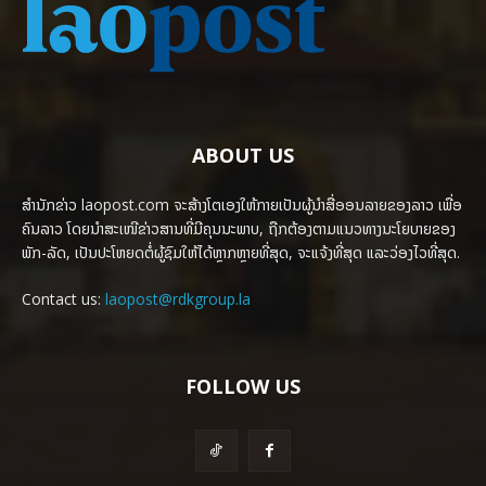
ABOUT US
ສຳນັກຂ່າວ laopost.com ຈະສ້າງໂຕເອງໃຫ້ກາຍເປັນຜູ້ນຳສື່ອອນລາຍຂອງລາວ ເພື່ອ
ຄົນລາວ ໂດຍນຳສະເໜີຂ່າວສານທີ່ມີຄຸນນະພາບ, ຖືກຕ້ອງຕາມແນວທາງນະໂຍບາຍຂອງ
ພັກ-ລັດ, ເປັນປະໂຫຍດຕໍ່ຜູ້ຊົມໃຫ້ໄດ້ຫຼາກຫຼາຍທີ່ສຸດ, ຈະແຈ້ງທີ່ສຸດ ແລະວ່ອງໄວທີ່ສຸດ.
Contact us:
laopost@rdkgroup.la
FOLLOW US