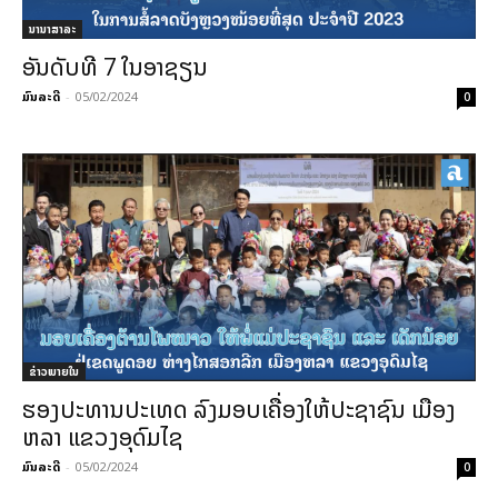
ນານາສາລະ
ອັນດັບທີ 7 ໃນອາຊຽນ
ມົນລະດີ
-
05/02/2024
0
ຂ່າວພາຍ​ໃນ
ຮອງປະທານປະເທດ ລົງມອບເຄື່ອງໃຫ້ປະຊາຊົນ ເມືອງ
ຫລາ ແຂວງອຸດົມໄຊ
ມົນລະດີ
-
05/02/2024
0