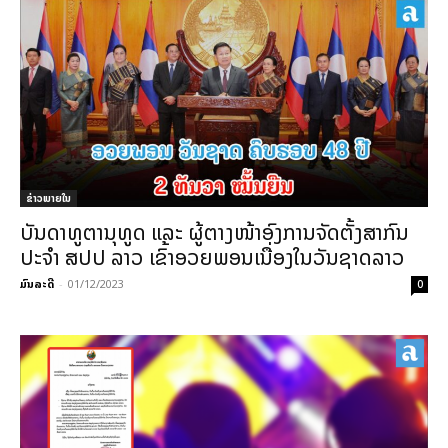
ຂ່າວພາຍ​ໃນ
ບັນດາທູຕານຸທູດ ແລະ ຜູ້ຕາງໜ້າອົງການຈັດຕັ້ງສາກົນ
ປະຈຳ ສປປ ລາວ ເຂົ້າອວຍພອນເນື່ອງໃນວັນຊາດລາວ
ມົນລະດີ
-
01/12/2023
0