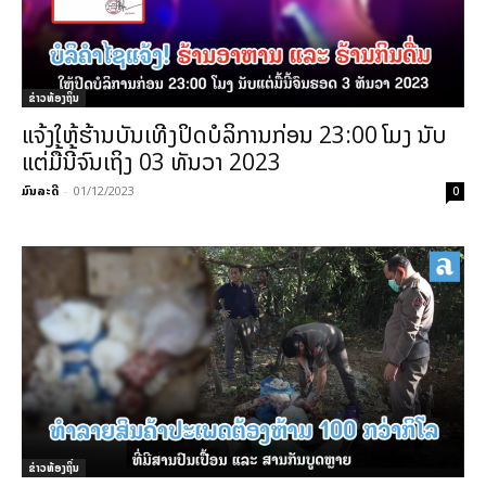
ຂ່າວທ້ອງຖິ່ນ
ແຈ້ງໃຫ້ຮ້ານບັນເທີງປິດບໍລິການກ່ອນ 23:00 ໂມງ ນັບ
ແຕ່ມື້ນີ້ຈົນເຖິງ 03 ທັນວາ 2023
ມົນລະດີ
-
01/12/2023
0
ຂ່າວທ້ອງຖິ່ນ