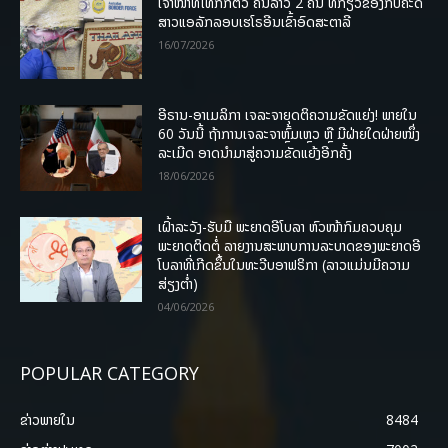
ເຈົ້າໜ້າທີ່ໄທກັກຕົວ ຄົນລາວ 2 ຄົນ ທີ່ກ່ຽວຂ້ອງກັບຄະດີ
ສາວແອລັກລອບເຮໂຣອີນເຂົ້າອົດສະຕາລີ
16/07/2026
ອີຣານ-ອາເມລິກາ ເຈລະຈາຍຸດຕິຄວາມຂັດແຍ່ງ! ພາຍໃນ
60 ວັນນີ້ ຖ້າການເຈລະຈາຫຼົ້ມເຫຼວ ຫຼື ມີຝ່າຍໃດຝ່າຍໜຶ່ງ
ລະເມີດ ອາດນໍາມາສູ່ຄວາມຂັດແຍ້ງອີກຄັ້ງ
18/06/2026
ເຝົ້າລະວັງ-ຮັບມື ພະຍາດອີໂບລາ ຫົວໜ້າກົມຄວບຄຸມ
ພະຍາດຕິດຕໍ່ ລາຍງານສະພາບການລະບາດຂອງພະຍາດອີ
ໂບລາທີ່ເກີດຂຶ້ນໃນທະວີບອາຟຣິກາ (ລາວແມ່ນມີຄວາມ
ສ່ຽງຕໍ່າ)
04/06/2026
POPULAR CATEGORY
ຂ່າວພາຍ​ໃນ
8484