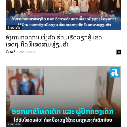
ຂ່າວພາຍ​ໃນ
ອົງການກວດກາແຫ່ງລັດ ຮ່ວມເຮັດວຽກຢູ່ ເຂດ
ເສດຖະກິດພິເສດສາມຫຼ່ຽມຄໍາ
ມົນລະດີ
-
25/12/2023
0
ຂ່າວພາຍ​ໃນ