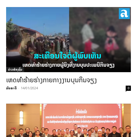
ຂ່າວທ້ອງຖິ່ນ
ເຫດທຳຮ້າຍຮ່າງກາຍກາງງານບຸນກິນຈຽງ
ມົນລະດີ
-
14/01/2024
0