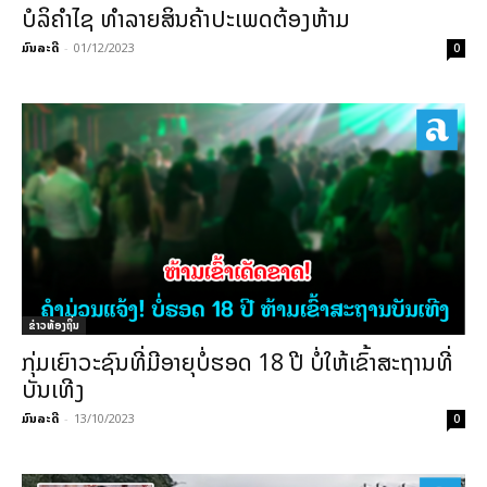
ບໍລິຄຳໄຊ ທຳລາຍສິນຄ້າປະເພດຕ້ອງຫ້າມ
ມົນລະດີ
-
01/12/2023
0
ຂ່າວທ້ອງຖິ່ນ
ກຸ່ມເຍົາວະຊົນທີ່ມີອາຍຸບໍ່ຮອດ 18 ປີ ບໍ່ໃຫ້ເຂົ້າສະຖານທີ່
ບັນເທີງ
ມົນລະດີ
-
13/10/2023
0