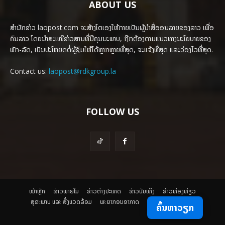
ABOUT US
ສຳນັກຂ່າວ laopost.com ຈະສ້າງໂຕເອງໃຫ້ກາຍເປັນຜູ້ນຳສື່ອອນລາຍຂອງລາວ ເພື່ອ
ຄົນລາວ ໂດຍນຳສະເໜີຂ່າວສານທີ່ມີຄຸນນະພາບ, ຖືກຕ້ອງຕາມແນວທາງນະໂຍບາຍຂອງ
ພັກ-ລັດ, ເປັນປະໂຫຍດຕໍ່ຜູ້ຊົມໃຫ້ໄດ້ຫຼາກຫຼາຍທີ່ສຸດ, ຈະແຈ້ງທີ່ສຸດ ແລະວ່ອງໄວທີ່ສຸດ.
Contact us:
laopost@rdkgroup.la
FOLLOW US
ໜ້າຫຼັກ
ຂ່າວພາຍ​ໃນ
ຂ່າວຕ່າງປະເທດ
​ຂ່າວບັນເທິງ
​ຂ່າວທ່ອງທ່ຽວ
ສຸຂະພາບ ແລະ ສີ່ງແວດລ້ອມ
ພະຍາກອນອາກາດ
ຄົ້ນຫາວຽກ