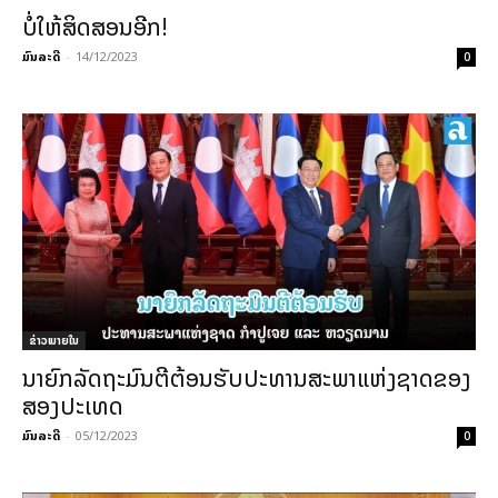
ບໍ່ໃຫ້ສິດສອນອີກ!
ມົນລະດີ
-
14/12/2023
0
ຂ່າວພາຍ​ໃນ
ນາຍົກລັດຖະມົນຕີຕ້ອນຮັບປະທານສະພາແຫ່ງຊາດຂອງ
ສອງປະເທດ
ມົນລະດີ
-
05/12/2023
0