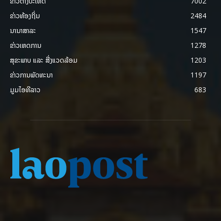
ຂ່າວຕ່າງປະເທດ
7002
ຂ່າວທ້ອງຖິ່ນ
2484
ນານາສາລະ
1547
ຂ່າວເຫດການ
1278
ສຸຂະພາບ ແລະ ສີ່ງແວດລ້ອມ
1203
ຂ່າວການພັດທະນາ
1197
ມູມໄອທີລາວ
683