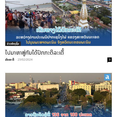
ຂ່າວທ້ອງຖິ່ນ
ໄປມາຫາສູ່ກັນໄດ້ປົກກະຕິລະເດີ້
ມົນລະດີ
-
23/02/2024
0