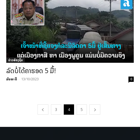
ຂ່າວທ້ອງຖິ່ນ
ລົດບໍ່ໄດ້ຄາຮອດ 5 ມື້!
ມົນລະດີ
-
13/10/2023
0
3
4
5