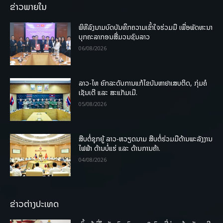
ຂ່າວພາຍໃນ
ພິທີລົງນາມບົດບັນທຶກຄວາມເຂົ້າໃຈຮ່ວມມື ເພື່ອພັດທະນາ
ບຸກຄະລາກອນສື່ມວນຊົນລາວ
06/08/2026
ລາວ-ໄທ ຍົກລະດັບການແກ້ໄຂບັນຫາຢາເສບຕິດ, ກຸ່ມຄໍ
ເຊັນເຕີ ແລະ ສະແກັມເມີ.
05/08/2026
ສືບຕໍ່ຊຸກຍູ້ ລາວ-ຫວຽດນາມ ສືບຕໍ່ຮ່ວມມືດ້ານພະລັງງານ
ໄຟຟ້າ ດ້ານບໍ່ແຮ່ ແລະ ດ້ານການຄ້າ.
04/08/2026
ຂ່າວຕ່າງປະເທດ