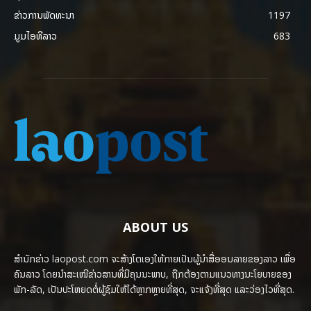
ຂ່າວການພັດທະນາ
1197
ມູມໄອທີລາວ
683
ABOUT US
ສຳນັກຂ່າວ laopost.com ຈະສ້າງໂຕເອງໃຫ້ກາຍເປັນຜູ້ນຳສື່ອອນລາຍຂອງລາວ ເພື່ອ
ຄົນລາວ ໂດຍນຳສະເໜີຂ່າວສານທີ່ມີຄຸນນະພາບ, ຖືກຕ້ອງຕາມແນວທາງນະໂຍບາຍຂອງ
ພັກ-ລັດ, ເປັນປະໂຫຍດຕໍ່ຜູ້ຊົມໃຫ້ໄດ້ຫຼາກຫຼາຍທີ່ສຸດ, ຈະແຈ້ງທີ່ສຸດ ແລະວ່ອງໄວທີ່ສຸດ.