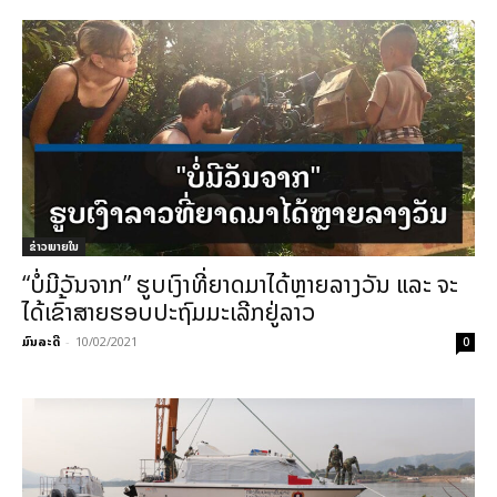
ຂ່າວພາຍ​ໃນ
“ບໍ່ມີວັນຈາກ” ຮູບເງົາທີ່ຍາດມາໄດ້ຫຼາຍລາງວັນ ແລະ ຈະ
ໄດ້ເຂົ້າສາຍຮອບປະຖົມມະເລີກຢູ່ລາວ
ມົນລະດີ
-
10/02/2021
0