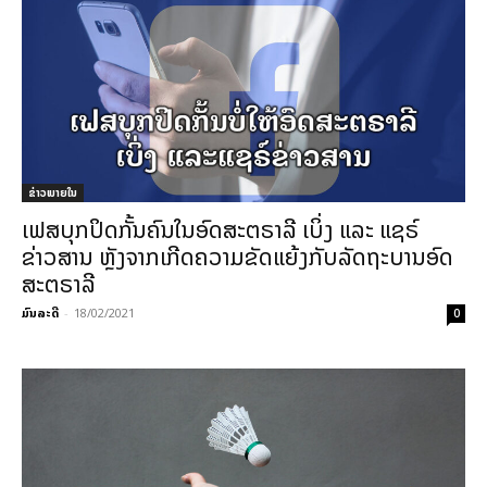
ຂ່າວພາຍ​ໃນ
ເຟສບຸກປິດກັ້ນຄົນໃນອົດສະຕຣາລີ ເບິ່ງ ແລະ ແຊຣ໌
ຂ່າວສານ ຫຼັງຈາກເກີດຄວາມຂັດແຍ້ງກັບລັດຖະບານອົດ
ສະຕຣາລີ
ມົນລະດີ
-
18/02/2021
0