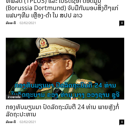
ທີພລັດ (TPLUS) ແລະ ໂບຣັດຊີອາ ດ໋ອດມູນ
(Borussia Dortmund) ຈັບມືກັນມອບສິ່ງດີໆແກ່
ແຟນໆທີມ ເຫຼືອງ-ດໍາ ໃນ ສປປ ລາວ
ມົນລະດີ
-
02/02/2021
0
ຂ່າວພາຍ​ໃນ
ກອງທັບມຽນມາ ປົດລັດຖະມົນຕີ 24 ທ່ານ ພາຍຫຼັງກໍ່
ລັດຖະປະຫານ
ມົນລະດີ
-
02/02/2021
0