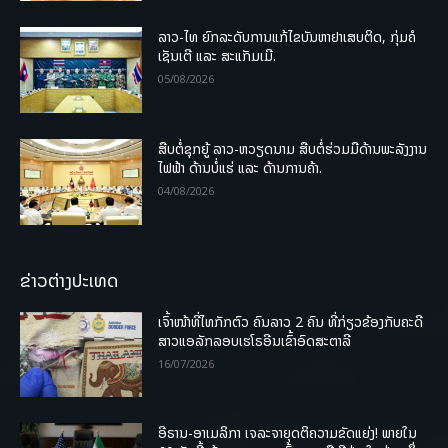
ລາວ-ໄທ ຍົກລະດັບການແກ້ໄຂບັນຫາຢາເສບຕິດ, ກຸ່ມຄໍ
ເຊັນເຕີ ແລະ ສະແກັມເມີ.
05/08/2026
ສືບຕໍ່ຊຸກຍູ້ ລາວ-ຫວຽດນາມ ສືບຕໍ່ຮ່ວມມືດ້ານພະລັງງານ
ໄຟຟ້າ ດ້ານບໍ່ແຮ່ ແລະ ດ້ານການຄ້າ.
04/08/2026
ຂ່າວຕ່າງປະເທດ
ເຈົ້າໜ້າທີ່ໄທກັກຕົວ ຄົນລາວ 2 ຄົນ ທີ່ກ່ຽວຂ້ອງກັບຄະດີ
ສາວແອລັກລອບເຮໂຣອີນເຂົ້າອົດສະຕາລີ
16/07/2026
ອີຣານ-ອາເມລິກາ ເຈລະຈາຍຸດຕິຄວາມຂັດແຍ່ງ! ພາຍໃນ