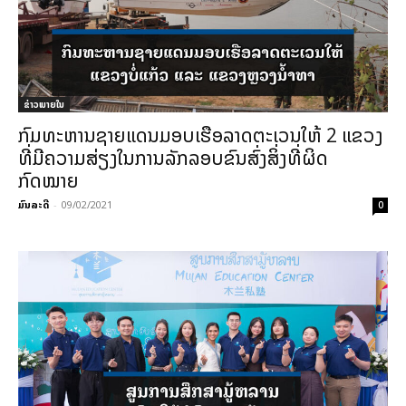
ຂ່າວພາຍ​ໃນ
ກົມທະຫານຊາຍແດນມອບເຮືອລາດຕະເວນໃຫ້ 2 ແຂວງ
ທີ່ມີຄວາມສ່ຽງໃນການລັກລອບຂົນສົ່ງສິ່ງທີ່ຜິດ
ກົດໝາຍ
ມົນລະດີ
-
09/02/2021
0