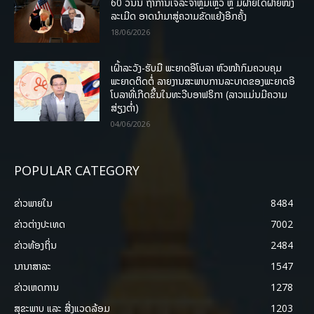
60 ວັນນີ້ ຖ້າການເຈລະຈາຫຼົ້ມເຫຼວ ຫຼື ມີຝ່າຍໃດຝ່າຍໜຶ່ງ
ລະເມີດ ອາດນໍາມາສູ່ຄວາມຂັດແຍ້ງອີກຄັ້ງ
18/06/2026
ເຝົ້າລະວັງ-ຮັບມື ພະຍາດອີໂບລາ ຫົວໜ້າກົມຄວບຄຸມ
ພະຍາດຕິດຕໍ່ ລາຍງານສະພາບການລະບາດຂອງພະຍາດອີ
ໂບລາທີ່ເກີດຂຶ້ນໃນທະວີບອາຟຣິກາ (ລາວແມ່ນມີຄວາມ
ສ່ຽງຕໍ່າ)
04/06/2026
POPULAR CATEGORY
ຂ່າວພາຍ​ໃນ
8484
ຂ່າວຕ່າງປະເທດ
7002
ຂ່າວທ້ອງຖິ່ນ
2484
ນານາສາລະ
1547
ຂ່າວເຫດການ
1278
ສຸຂະພາບ ແລະ ສີ່ງແວດລ້ອມ
1203