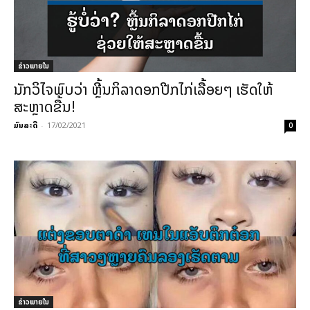
ຂ່າວພາຍ​ໃນ
ນັກວິໄຈພົບວ່າ ຫຼີ້ນກິລາດອກປີກໄກ່ເລື້ອຍໆ ເຮັດໃຫ້
ສະຫຼາດຂື້ນ!
ມົນລະດີ
-
17/02/2021
0
ຂ່າວພາຍ​ໃນ