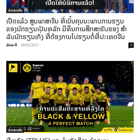
ຂ່າວພາຍ​ໃນ
ເປີດແລ້ວ ສູນພາສາຈີນ ທີ່ເນັ້ນຄຸນນະພາບການຮຽນ
ຂອງນັກຮຽນເປັນຫລັກ ມີທຶນການສຶກສາຮັບຮອງ ສໍາ
ລັບນັກຮຽນເກັ່ງ ທີ່ຕ້ອງການໄປຮຽນຕໍ່ທີ່ປະເທດຈີນ
ມົນລະດີ
-
08/02/2021
0
ຂ່າວພາຍ​ໃນ