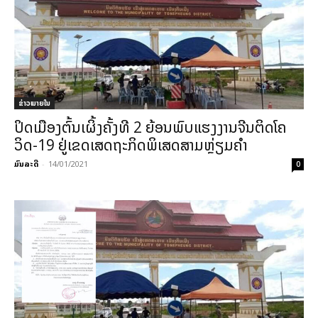
ຂ່າວພາຍ​ໃນ
ປິດເມືອງຕົ້ນເຜິ້ງຄັ້ງທີ 2 ຍ້ອນພົບແຮງງານຈີນຕິດໂຄ
ວິດ-19 ຢູ່ເຂດເສດຖະກິດພິເສດສາມຫຼ່ຽມຄໍາ
ມົນລະດີ
-
14/01/2021
0