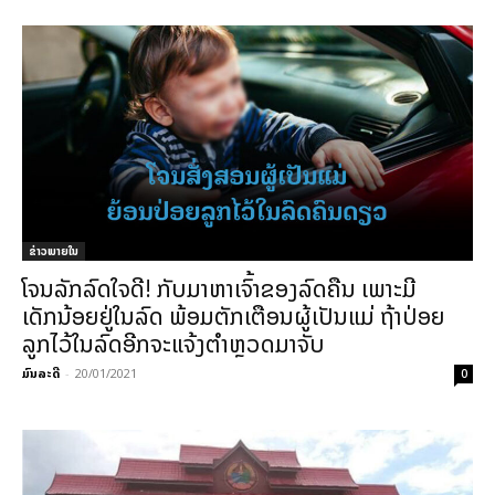
ຂ່າວພາຍ​ໃນ
ໂຈນລັກລົດໃຈດີ! ກັບມາຫາເຈົ້າຂອງລົດຄືນ ເພາະມີ
ເດັກນ້ອຍຢູ່ໃນລົດ ພ້ອມຕັກເຕືອນຜູ້ເປັນແມ່ ຖ້າປ່ອຍ
ລູກໄວ້ໃນລົດອີກຈະແຈ້ງຕຳຫຼວດມາຈັບ
ມົນລະດີ
-
20/01/2021
0