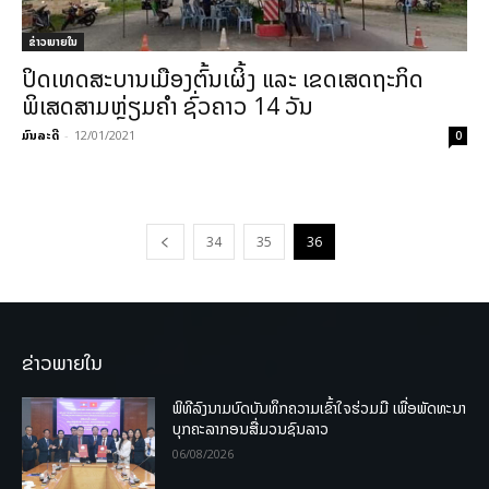
ຂ່າວພາຍ​ໃນ
ປິດເທດສະບານເມືອງຕົ້ນເຜິ້ງ ແລະ ເຂດເສດຖະກິດ
ພິເສດສາມຫຼ່ຽມຄຳ ຊົ່ວຄາວ 14 ວັນ
ມົນລະດີ
-
12/01/2021
0
34
35
36
ຂ່າວພາຍໃນ
ພິທີລົງນາມບົດບັນທຶກຄວາມເຂົ້າໃຈຮ່ວມມື ເພື່ອພັດທະນາ
ບຸກຄະລາກອນສື່ມວນຊົນລາວ
06/08/2026