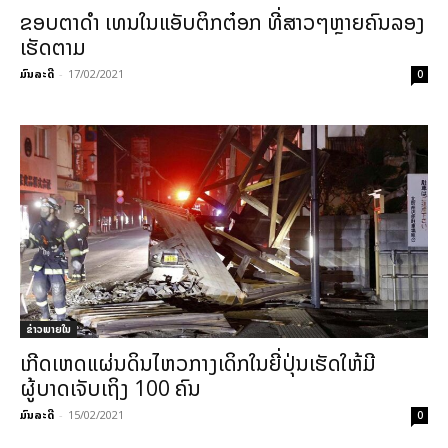
ຂອບຕາດຳ ເທນໃນແອັບຕິກຕ໋ອກ ທີ່ສາວໆຫຼາຍຄົນລອງ
ເຮັດຕາມ
ມົນລະດີ
-
17/02/2021
0
ຂ່າວພາຍ​ໃນ
ເກີດເຫດແຜ່ນດິນໄຫວກາງເດິກໃນຍີ່ປຸ່ນເຮັດໃຫ້ມີ
ຜູ້ບາດເຈັບເຖິງ 100 ຄົນ
ມົນລະດີ
-
15/02/2021
0