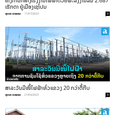
ໂຄງການກໍ່ສ້າງໂຮງງານໄຟຟ້າດ້ວຍພະລັງງານລົມ 2.687
ເຮັກຕາ ຢູ່ເມືອງເຊໂປນ
ສຸກສະດາພອນ
-
11/07/2023
0
ຂ່າວພາຍ​ໃນ
ສາລະວັນມີໜີ້ໄຟຟ້າທົ່ວແຂວງ 20 ກວ່າຕື້ກີບ
ສຸກສະດາພອນ
-
21/06/2023
0