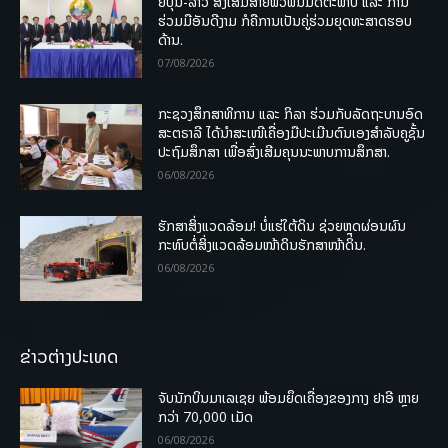
ຍີ່ປຸ່ນ-ລາວ ສົ່ງເສີມສາຍພົວພັນມິດຕະພາບ ແລະ ການ
ຮ່ວມມືອັນດີງາມ ກໍຄືການເປັນຄູ່ຮ່ວມຍຸດທະສາດຮອບ
ດ້ານ.
07/08/2026
ກະຊວງສຶກສາທິການ ແລະ ກິລາ ຮ່ວມກັບລັດຖະບານອົດ
ສະຕຣາລີ ໄດ້ນຳສະເໜີເຄື່ອງມືປະເມີນຕົນເອງສຳລັບຄູຊັ້ນ
ປະຖົມສຶກສາ ເພື່ອສົ່ງເສີມຄຸນນະພາບການສຶກສາ.
06/08/2026
ຮັກສາສິ່ງແວດລ້ອມ! ບໍ່ແຮ່ໃຕ້ດິນ ຊ່ວຍຫຼຸດຜ່ອນຜົນ
ກະທົບຕໍ່ສິ່ງແວດລ້ອມໜ້າດິນຮັກສາໜ້າດິນ.
06/08/2026
ຂ່າວຕ່າງປະເທດ
ຈັບນັກບິນມາເລເຊຍ ພ້ອມຍຶດເຄື່ອງຂອງກາງ ຢາອີ ຫຼາຍ
ກວ່າ 70,000 ເມັດ
06/08/2026