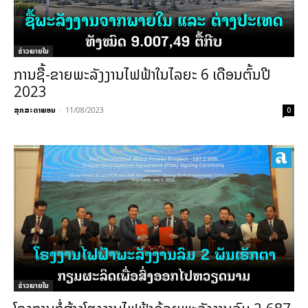
ຂ່າວພາຍ​ໃນ
ການຊື້-ຂາຍພະລັງງານໄຟຟ້າໃນໄລຍະ 6 ເດືອນຕົ້ນປີ
2023
ສຸກສະດາພອນ
-
11/08/2023
0
ຂ່າວພາຍ​ໃນ