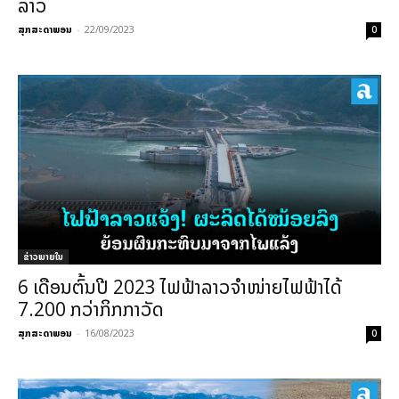
ລາວ
ສຸກສະດາພອນ
-
22/09/2023
0
ຂ່າວພາຍ​ໃນ
6 ເດືອນຕົ້ນປີ 2023 ໄຟຟ້າລາວຈໍາໜ່າຍໄຟຟ້າໄດ້
7.200 ກວ່າກິກກາວັດ
ສຸກສະດາພອນ
-
16/08/2023
0