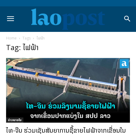
Home
Tags
ໄຟຟ້າ
Tag: ໄຟຟ້າ
ຂ່າວພາຍ​ໃນ
ໄທ-ຈີນ ຮ່ວມເຊັນສັນຍາການຊື້ຂາຍໄຟຟ້າຈາກເຂື່ອນໃນ