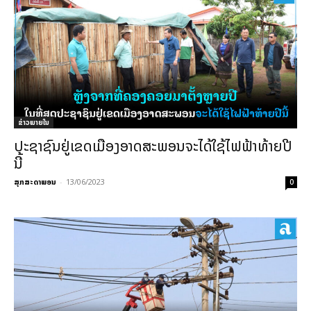
ຂ່າວພາຍ​ໃນ
ປະຊາຊົນຢູ່ເຂດເມືອງອາດສະພອນຈະໄດ້ໃຊ້ໄຟຟ້າທ້າຍປີ
ນີ້
ສຸກສະດາພອນ
-
13/06/2023
0