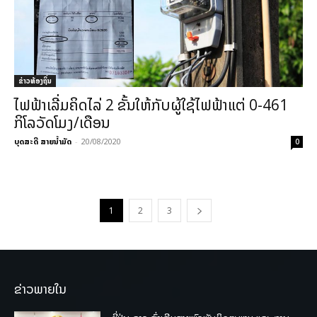
ຂ່າວທ້ອງຖິ່ນ
ໄຟຟ້າເລີ່ມຄິດໄລ່ 2 ຂັ້ນໃຫ້ກັບຜູ້ໃຊ້ໄຟຟ້າແຕ່ 0-461
ກິໂລວັດໂມງ/ເດືອນ
ບຸດສະດີ ສາຍນ້ຳມັດ
-
20/08/2020
0
1
2
3
ຂ່າວພາຍໃນ