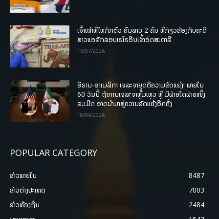
ເຈົ້າໜ້າທີ່ໄທກັກຕົວ ຄົນລາວ 2 ຄົນ ທີ່ກ່ຽວຂ້ອງກັບຄະດີ
ສາວແອລັກລອບເຮໂຣອີນເຂົ້າອົດສະຕາລີ
16/07/2026
ອີຣານ-ອາເມລິກາ ເຈລະຈາຍຸດຕິຄວາມຂັດແຍ່ງ! ພາຍໃນ
60 ວັນນີ້ ຖ້າການເຈລະຈາຫຼົ້ມເຫຼວ ຫຼື ມີຝ່າຍໃດຝ່າຍໜຶ່ງ
ລະເມີດ ອາດນໍາມາສູ່ຄວາມຂັດແຍ້ງອີກຄັ້ງ
18/06/2026
POPULAR CATEGORY
ຂ່າວພາຍ​ໃນ
8487
ຂ່າວຕ່າງປະເທດ
7003
ຂ່າວທ້ອງຖິ່ນ
2484