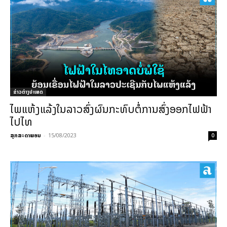
ຂ່າວຕ່າງປະເທດ
ໄພແຫ້ງແລ້ງໃນລາວສົ່ງຜົນກະທົບຕໍ່ການສົ່ງອອກໄຟຟ້າ
ໄປໄທ
ສຸກສະດາພອນ
-
15/08/2023
0