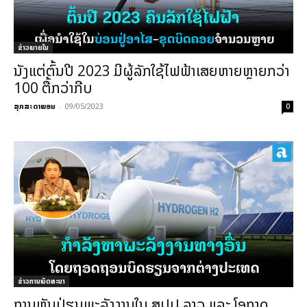
ຂ່າວພາຍ​ໃນ
ນັງແຕ່ຕົ້ນປີ 2023 ມີຜູ້ລັກໃຊ້ໄຟຟ້າເສຍຫາຍຫຼາຍກວ່າ
100 ຕື້ກວ່າກີບ
ສຸກສະດາພອນ
-
09/05/2023
0
ຂ່າວການພັດທະນາ
ການຫັນປ່ຽນພະລັງງານໃນ ສປປ ລາວ ແລະ ໂອກາດ