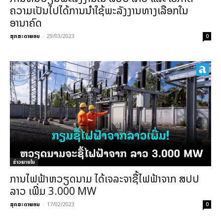
ຄວາມເປັນໄປໄດ້ການນໍາໃຊ້ພະລັງງານທາງເລືອກໃນ
ອານາຄົດ
ສຸກສະດາພອນ
-
29/03/2023
0
ຂ່າວພາຍ​ໃນ
ການໄຟຟ້າຫວຽດນາມ ໄດ້ເຈລະຈາຊື້ໄຟຟ້າຈາກ ສປປ
ລາວ ເພີ່ມ 3.000 MW
ສຸກສະດາພອນ
-
17/02/2023
0