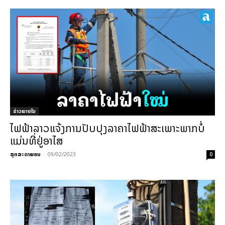
ຂ່າວພາຍ​ໃນ
ໄຟຟ້າລາວແຈ້ງການປັບປຸງລາຄາໄຟຟ້າສະເພາະພາກບໍ່
ແມ່ນທີ່ຢູ່ອາໄສ
ສຸກສະດາພອນ
-
09/02/2023
0