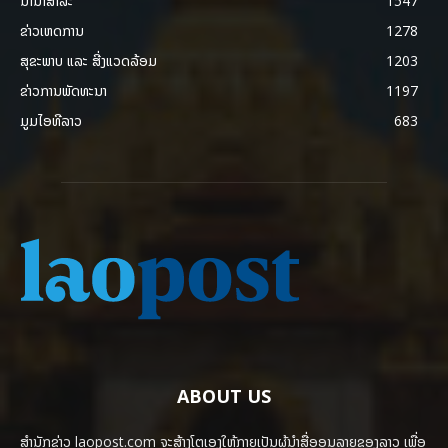
ນານາສາລະ
1547
ຂ່າວເຫດການ
1278
ສຸຂະພາບ ແລະ ສີ່ງແວດລ້ອມ
1203
ຂ່າວການພັດທະນາ
1197
ມູມໄອທີລາວ
683
ABOUT US
ສຳນັກຂ່າວ laopost.com ຈະສ້າງໂຕເອງໃຫ້ກາຍເປັນຜູ້ນຳສື່ອອນລາຍຂອງລາວ ເພື່ອ