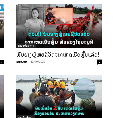
ຂ່າວອຸບັດຕິເຫດ
ພົບຮ່າງຜູ້ເສຍຊີວິດຈາກເຫດເຮືອຫຼົ້ມແລ້ວ!!
ນຸຖາພອນ
-
12/10/2022
0
0
ຂ່າວຕ່າງປະເທດ