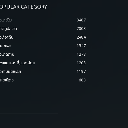
OPULAR CATEGORY
າວພາຍ​ໃນ
8487
າວຕ່າງປະເທດ
7003
າວທ້ອງຖິ່ນ
2484
ນາສາລະ
1547
າວເຫດການ
1278
ຂະພາບ ແລະ ສີ່ງແວດລ້ອມ
1203
າວການພັດທະນາ
1197
ມໄອທີລາວ
683