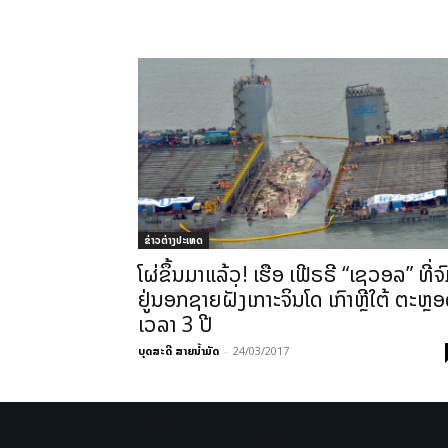
ຂ່າວຕ່າງປະເທດ
ໂຜ່ຂຶ້ນມາແລ້ວ! ເຮືອ ເຟີຣຣີ “ເຊວອລ” ທີ່ຈ
ຢູ່ນອກຊາຍຝັ່ງເກາະຈິນໂດ ເກົາຫຼີໃຕ້ ຕະຫຼ
ເວລາ 3 ປີ
ບຸດສະດີ ສາຍນ້ຳມັດ
-
24/03/2017