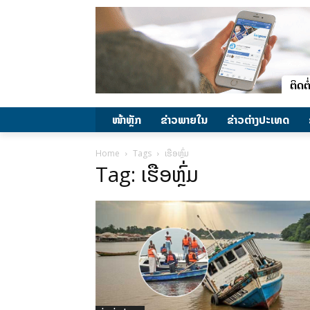
ໜ້າຫຼັກ
ຂ່າວພາຍ​ໃນ
ຂ່າວຕ່າງປະເທດ
Home
Tags
ເຮືອຫຼົ່ມ
Tag: ເຮືອຫຼົ່ມ