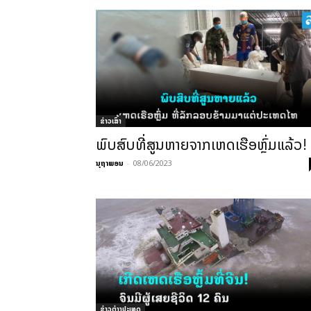
ຂ່າວເສົ້າ
ພົບສົບທີ່ສູນຫາຍຈາກເຫດເຮືອຫຼົ່ມແລ້ວ!
ນຸຖາພອນ
-
08/06/2023
ຂ່າວຕ່າງປະເທດ