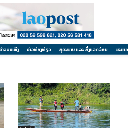
​ຂ່າວບັນເທິງ
​ຂ່າວທ່ອງທ່ຽວ
ສຸຂະພາບ ແລະ ສີ່ງແວດລ້ອມ
ພະຍາກ