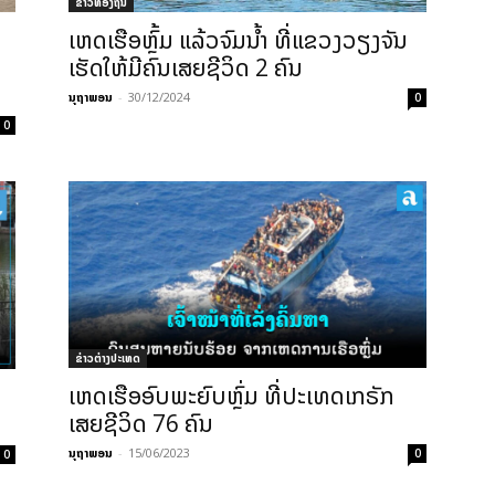
ຂ່າວທ້ອງຖິ່ນ
ເຫດເຮືອຫຼົ້ມ ແລ້ວຈົມນໍ້າ ທີ່ແຂວງວຽງຈັນ
ເຮັດໃຫ້ມີຄົນເສຍຊີວິດ 2 ຄົນ
ນຸຖາພອນ
-
30/12/2024
0
0
ຂ່າວຕ່າງປະເທດ
ເຫດເຮືອອົບພະຍົບຫຼົ່ມ ທີ່ປະເທດເກຣັກ
ເສຍຊີວິດ 76 ຄົນ
ນຸຖາພອນ
-
15/06/2023
0
0