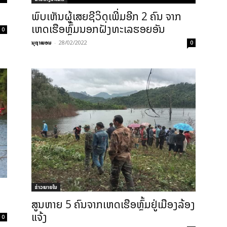
ພົບເຫັນຜູ້ເສຍຊີວິດເພີ່ມອີກ 2 ຄົນ ຈາກ
ເຫດເຮືອຫຼົ້ມນອກຝັ່ງທະເລຮອຍອັນ
0
ນຸຖາພອນ
-
28/02/2022
0
ຂ່າວພາຍ​ໃນ
ສູນຫາຍ 5 ຄົນຈາກເຫດເຮືອຫຼົ້ມຢູ່ເມືອງລ້ອງ
ແຈ້ງ
0