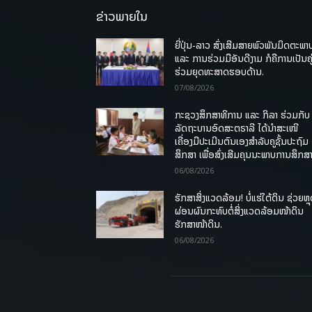
ຂ່າວພາຍໃນ
ຍີ່ປຸ່ນ-ລາວ ສົ່ງເສີມສາຍພົວພັນມິດຕະພາ
ແລະ ການຮ່ວມມືອັນດີງາມ ກໍຄືການເປັນຄູ
ຮ່ວມຍຸດທະສາດຮອບດ້ານ.
07/08/2026
ກະຊວງສຶກສາທິການ ແລະ ກິລາ ຮ່ວມກັບ
ລັດຖະບານອົດສະຕຣາລີ ໄດ້ນຳສະເໜີ
ເຄື່ອງມືປະເມີນຕົນເອງສຳລັບຄູຊັ້ນປະຖົມ
ສຶກສາ ເພື່ອສົ່ງເສີມຄຸນນະພາບການສຶກສາ
06/08/2026
ຮັກສາສິ່ງແວດລ້ອມ! ບໍ່ແຮ່ໃຕ້ດິນ ຊ່ວຍຫຼ
ຜ່ອນຜົນກະທົບຕໍ່ສິ່ງແວດລ້ອມໜ້າດິນ
ຮັກສາໜ້າດິນ.
06/08/2026