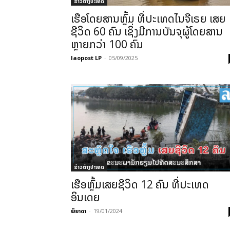
ຂ່າວຕ່າງປະເທດ
ເຮືອໂດຍສານຫຼົ້ມ ທີ່ປະເທດໄນຈີເຣຍ ເສຍ
ຊີວິດ 60 ຄົນ ເຊິ່ງມີການບັນຈຸຜູ້ໂດຍສານ
ຫຼາຍກວ່າ 100 ຄົນ
laopost LP
-
05/09/2025
ຂ່າວຕ່າງປະເທດ
ເຮືອຫຼົ້ມເສຍຊີວິດ 12 ຄົນ ທີ່ປະເທດ
ອິນເດຍ
ພິຍາດາ
-
19/01/2024