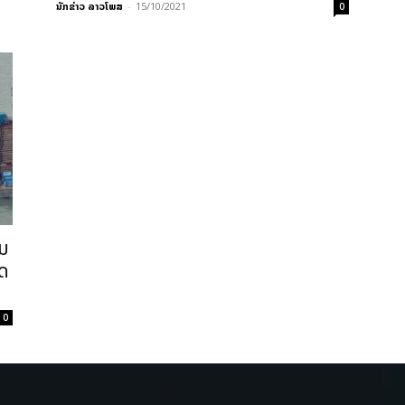
ນັກຂ່າວ ລາວໂພສ
-
15/10/2021
0
ົມ
ອດ
0