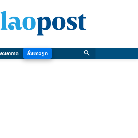
ອນອາກາດ
ຄົ້ນຫາວຽກ