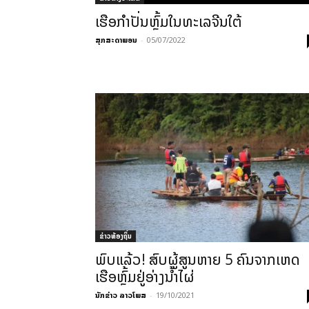
ເຮືອກຳປັ່ນຫຼົ້ມໃນທະເລຈີນໃຕ້
ສຸກສະດາພອນ
-
05/07/2022
ຂ່າວທ້ອງຖິ່ນ
ພົບແລ້ວ! ສົບຜູ້ສູນຫາຍ 5 ຄົນຈາກເຫດ
ເຮືອຫຼົ້ມຢູ່ອ່າງນ້ຳໄຜ່
ນັກຂ່າວ ລາວໂພສ
-
19/10/2021