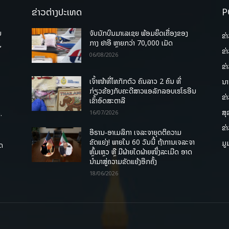
ຂ່າວຕ່າງປະເທດ
P
ບ
ຈັບນັກບິນມາເລເຊຍ ພ້ອມຍຶດເຄື່ອງຂອງ
ຂ່
່
ກາງ ຢາອີ ຫຼາຍກວ່າ 70,000 ເມັດ
ຂ່
06/08/2026
ຂ່
ເຈົ້າໜ້າທີ່ໄທກັກຕົວ ຄົນລາວ 2 ຄົນ ທີ່
ນາ
ກ່ຽວຂ້ອງກັບຄະດີສາວແອລັກລອບເຮໂຣອີນ
ຂ່
ເຂົ້າອົດສະຕາລີ
ສຸ
.
16/07/2026
ຂ່
ອີຣານ-ອາເມລິກາ ເຈລະຈາຍຸດຕິຄວາມ
ຂັດແຍ່ງ! ພາຍໃນ 60 ວັນນີ້ ຖ້າການເຈລະຈາ
ມູ
ຸດ
ຫຼົ້ມເຫຼວ ຫຼື ມີຝ່າຍໃດຝ່າຍໜຶ່ງລະເມີດ ອາດ
ນໍາມາສູ່ຄວາມຂັດແຍ້ງອີກຄັ້ງ
18/06/2026