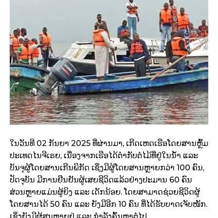
ໃນວັນທີ 02 ກັນຍາ 2025 ທີ່ຜ່ານມາ, ເກີດເຫດເຮືອໂດຍສານຫຼົ້ມ
ປະເທດໄນຈີເຣຍ, ເນື່ອງຈາກເຮືອໄດ້ຕໍາກັບຕໍໄມ້ທີ່ຢູ່ໃນນ້ໍ້າ ແລະ
ບັນຈຸຜູ້ໂດຍສານເກີນພິກັດ ເຊິ່ງມີຜູ້ໂດຍສານຫຼາຍກວ່າ 100 ຄົນ,
ປັດຈຸບັນ ມີການຢືນຢັນຜູ້ເສຍຊີວິດແລ້ວຢ່າງປະມານ 60 ຄົນ
ສ່ວນຫຼາຍແມ່ນຜູ້ຍິງ ແລະ ເດັກນ້ອຍ. ໂດຍສາມາດຊ່ວຍຊີວິດຜູ້
ໂດຍສານໄດ້ 50 ຄົນ ແລະ ຍັງມີອີກ 10 ຄົນ ທີ່ໄດ້ຮັບບາດເຈັບໜັກ.
ເຊິ່ງຍັງມີຜູ້ສູນຫາຍຢູ່ ແລະ ກໍາລັງຄົ້ນຫາຕໍ່ໄປ.