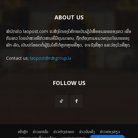
ABOUT US
ສຳນັກຂ່າວ laopost.com ຈະສ້າງໂຕເອງໃຫ້ກາຍເປັນຜູ້ນຳສື່ອອນລາຍຂອງລາວ ເພື່ອ
ຄົນລາວ ໂດຍນຳສະເໜີຂ່າວສານທີ່ມີຄຸນນະພາບ, ຖືກຕ້ອງຕາມແນວທາງນະໂຍບາຍຂອງ
ພັກ-ລັດ, ເປັນປະໂຫຍດຕໍ່ຜູ້ຊົມໃຫ້ໄດ້ຫຼາກຫຼາຍທີ່ສຸດ, ຈະແຈ້ງທີ່ສຸດ ແລະວ່ອງໄວທີ່ສຸດ.
Contact us:
laopost@rdkgroup.la
FOLLOW US
ໜ້າຫຼັກ
ຂ່າວພາຍ​ໃນ
ຂ່າວຕ່າງປະເທດ
​ຂ່າວບັນເທິງ
​ຂ່າວທ່ອງທ່ຽວ