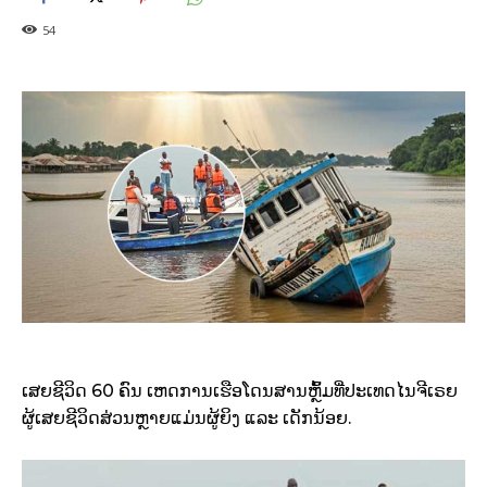
54
ເສຍຊີວິດ 60 ຄົນ ເຫດການເຮືອໂດນສານຫຼົ້ມທີ່ປະເທດໄນຈີເຣຍ
ຜູ້ເສຍຊີວິດສ່ວນຫຼາຍແມ່ນຜູ້ຍິງ ແລະ ເດັກນ້ອຍ.