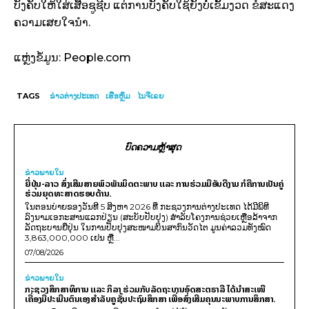
ບັງຄັບໃຫ້ໃສ່ເສື້ອຊູຊີບ ແຕ່ການບັງຄັບໃຊ້ຍັງບໍ່ເຂັ້ມງວດ ຂໍສະແດງ
ຄວາມເສຍໃຈນຳ.
ແຫຼ່ງຂໍ້ມູນ: People.com
TAGS
ຂ່າວຕ່າງປະເທດ
ເຮືອຫຼົ່ມ
ໄນຈີເຣຍ
ບົດຄວາມຫຼ້າສຸດ
ຂ່າວພາຍ​ໃນ
ຍີ່ປຸ່ນ-ລາວ ສົ່ງເສີມສາຍພົວພັນມິດຕະພາບ ແລະ ການຮ່ວມມືອັນດີງາມ ກໍຄືການເປັນຄູ່
ຮ່ວມຍຸດທະສາດຮອບດ້ານ.
ໃນຕອນບ່າຍຂອງວັນທີ 5 ສິງຫາ 2026 ທີ່ ກະຊວງການຕ່າງປະເທດ ໄດ້ມີພິທີ
ລົງນາມເອກະສານແລກປ່ຽນ (ສະບັບປັບປຸງ) ສໍາລັບໂຄງການຊ່ວຍເຫຼືອລ້າຈາກ
ລັດຖະບານຍີ່ປຸ່ນ ໃນການປັບປຸງສະໜາມບິນສາກົນວັດໄຕ ມູນຄ່າລວມທັງໝົດ
3,863,000,000 ເຢນ ຫຼື...
07/08/2026
ຂ່າວພາຍ​ໃນ
ກະຊວງສຶກສາທິການ ແລະ ກິລາ ຮ່ວມກັບລັດຖະບານອົດສະຕຣາລີ ໄດ້ນຳສະເໜີ
ເຄື່ອງມືປະເມີນຕົນເອງສຳລັບຄູຊັ້ນປະຖົມສຶກສາ ເພື່ອສົ່ງເສີມຄຸນນະພາບການສຶກສາ.