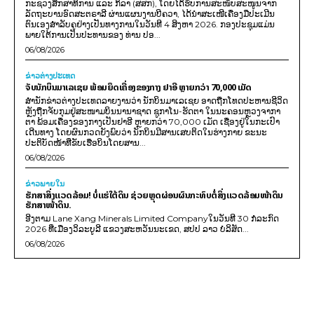
ກະຊວງສຶກສາທິການ ແລະ ກິລາ (ສສກ), ໂດຍໄດ້ຮັບການສະໜັບສະໜູນຈາກ
ລັດຖະບານອົດສະຕຣາລີ ຜ່ານແຜນງານບີຄວາ, ໄດ້ນຳສະເໜີເຄື່ອງມືປະເມີນ
ຕົນເອງສຳລັບຄູຢ່າງເປັນທາງການໃນວັນທີ 4 ສິງຫາ 2026. ກອງປະຊຸມແມ່ນ
ພາຍໃຕ້ການເປັນປະທານຂອງ ທ່ານ ປອ...
06/08/2026
ຂ່າວຕ່າງປະເທດ
ຈັບນັກບິນມາເລເຊຍ ພ້ອມຍຶດເຄື່ອງຂອງກາງ ຢາອີ ຫຼາຍກວ່າ 70,000 ເມັດ
ສຳນັກຂ່າວຕ່າງປະເທດລາຍງານວ່າ ນັກບິນມາເລເຊຍ ອາດຖືກໂທດປະຫານຊີວິດ
ຫຼັງຖືກຈັບກຸມຢູ່ສະໜາມບິນນານາຊາດ ຊູກາໂນ-ຮັດຕາ ໃນນະຄອນຫຼວງຈາກາ
ຕາ ພ້ອມເຄື່ອງຂອງກາງເປັນຢາອີ ຫຼາຍກວ່າ 70,000 ເມັດ ເຊື່ອງຢູ່ໃນກະເປົາ
ເດີນທາງ ໂດຍຜົນກວດຍັງພົບວ່າ ນັກບິນມີສານເສບຕິດໃນຮ່າງກາຍ ຂະນະ
ປະຕິບັດໜ້າທີ່ຂັບເຮືອບິນໂດຍສານ...
06/08/2026
ຂ່າວພາຍ​ໃນ
ຮັກສາສິ່ງແວດລ້ອມ! ບໍ່ແຮ່ໃຕ້ດິນ ຊ່ວຍຫຼຸດຜ່ອນຜົນກະທົບຕໍ່ສິ່ງແວດລ້ອມໜ້າດິນ
ຮັກສາໜ້າດິນ.
ອີງຕາມ Lane Xang Minerals Limited Companyໃນວັນທີ 30 ກໍລະກົດ
2026 ທີ່ເມືອງວິລະບູລີ ແຂວງສະຫວັນນະເຂດ, ສປປ ລາວ ບໍລິສັດ...
06/08/2026