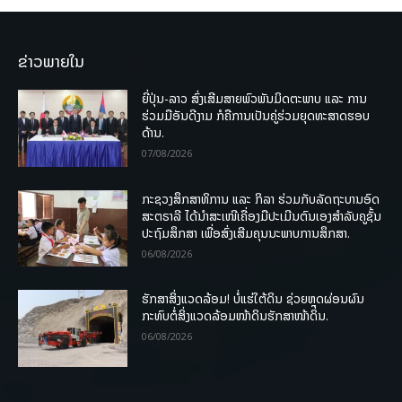
ຂ່າວພາຍໃນ
ຍີ່ປຸ່ນ-ລາວ ສົ່ງເສີມສາຍພົວພັນມິດຕະພາບ ແລະ ການ
ຮ່ວມມືອັນດີງາມ ກໍຄືການເປັນຄູ່ຮ່ວມຍຸດທະສາດຮອບ
ດ້ານ.
07/08/2026
ກະຊວງສຶກສາທິການ ແລະ ກິລາ ຮ່ວມກັບລັດຖະບານອົດ
ສະຕຣາລີ ໄດ້ນຳສະເໜີເຄື່ອງມືປະເມີນຕົນເອງສຳລັບຄູຊັ້ນ
ປະຖົມສຶກສາ ເພື່ອສົ່ງເສີມຄຸນນະພາບການສຶກສາ.
06/08/2026
ຮັກສາສິ່ງແວດລ້ອມ! ບໍ່ແຮ່ໃຕ້ດິນ ຊ່ວຍຫຼຸດຜ່ອນຜົນ
ກະທົບຕໍ່ສິ່ງແວດລ້ອມໜ້າດິນຮັກສາໜ້າດິນ.
06/08/2026