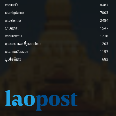
ຂ່າວພາຍ​ໃນ
8487
ຂ່າວຕ່າງປະເທດ
7003
ຂ່າວທ້ອງຖິ່ນ
2484
ນານາສາລະ
1547
ຂ່າວເຫດການ
1278
ສຸຂະພາບ ແລະ ສີ່ງແວດລ້ອມ
1203
ຂ່າວການພັດທະນາ
1197
ມູມໄອທີລາວ
683