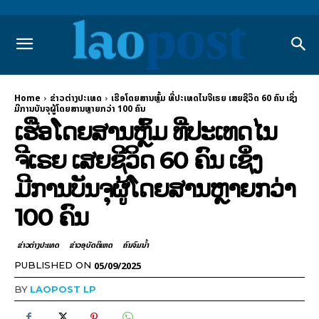
Home
ຂ່າວຕ່າງປະເທດ
ເຮືອໂດຍສານຫຼົ້ມ ທີ່ປະເທດໄນຈີເຣຍ ເສຍຊີວິດ 60 ຄົນ ເຊິ່ງ
ມີການບັນຈຸຜູ້ໂດຍສານຫຼາຍກວ່າ 100 ຄົນ
ເຮືອໂດຍສານຫຼົ້ມ ທີ່ປະເທດໄນ
ຈີເຣຍ ເສຍຊີວິດ 60 ຄົນ ເຊິ່ງ
ມີການບັນຈຸຜູ້ໂດຍສານຫຼາຍກວ່າ
100 ຄົນ
ຂ່າວຕ່າງປະເທດ
ຂ່າວອຸບັດຕິເຫດ
ຄົນຈົມນ້ຳ
05/09/2025
PUBLISHED ON
BY
LAOPOST LP