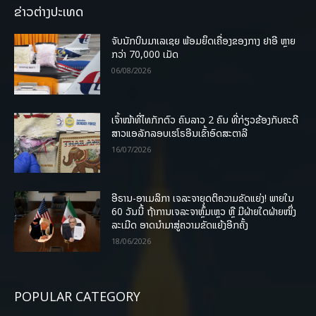
ຂ່າວຕ່າງປະເທດ
ຈັບນັກບິນມາເລເຊຍ ພ້ອມຍຶດເຄື່ອງຂອງກາງ ຢາອີ ຫຼາຍ
ກວ່າ 70,000 ເມັດ
06/08/2026
ເຈົ້າໜ້າທີ່ໄທກັກຕົວ ຄົນລາວ 2 ຄົນ ທີ່ກ່ຽວຂ້ອງກັບຄະດີ
ສາວແອລັກລອບເຮໂຣອີນເຂົ້າອົດສະຕາລີ
16/07/2026
ອີຣານ-ອາເມລິກາ ເຈລະຈາຍຸດຕິຄວາມຂັດແຍ່ງ! ພາຍໃນ
60 ວັນນີ້ ຖ້າການເຈລະຈາຫຼົ້ມເຫຼວ ຫຼື ມີຝ່າຍໃດຝ່າຍໜຶ່ງ
ລະເມີດ ອາດນໍາມາສູ່ຄວາມຂັດແຍ້ງອີກຄັ້ງ
18/06/2026
POPULAR CATEGORY