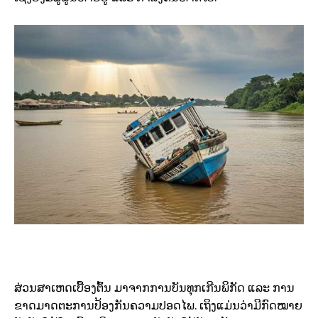
ສ່ວນສາເຫດເບື້ອງຕົ້ນ ມາຈາກການບັນທຸກເກີນພິກັດ ແລະ ການ
ຂາດມາດຕະການປ້ອງກັນຄວາມປອດໄພ. ເຖິງແມ່ນວ່າມີກົດໝາຍ