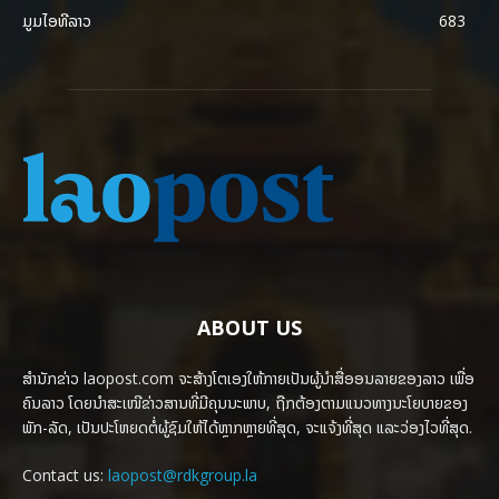
ມູມໄອທີລາວ
683
ABOUT US
ສຳນັກຂ່າວ laopost.com ຈະສ້າງໂຕເອງໃຫ້ກາຍເປັນຜູ້ນຳສື່ອອນລາຍຂອງລາວ ເພື່ອ
ຄົນລາວ ໂດຍນຳສະເໜີຂ່າວສານທີ່ມີຄຸນນະພາບ, ຖືກຕ້ອງຕາມແນວທາງນະໂຍບາຍຂອງ
ພັກ-ລັດ, ເປັນປະໂຫຍດຕໍ່ຜູ້ຊົມໃຫ້ໄດ້ຫຼາກຫຼາຍທີ່ສຸດ, ຈະແຈ້ງທີ່ສຸດ ແລະວ່ອງໄວທີ່ສຸດ.
Contact us:
laopost@rdkgroup.la