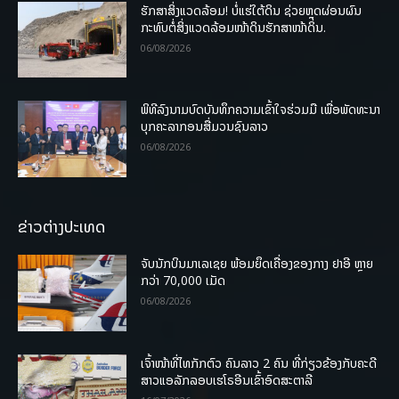
ຮັກສາສິ່ງແວດລ້ອມ! ບໍ່ແຮ່ໃຕ້ດິນ ຊ່ວຍຫຼຸດຜ່ອນຜົນ
ກະທົບຕໍ່ສິ່ງແວດລ້ອມໜ້າດິນຮັກສາໜ້າດິນ.
06/08/2026
ພິທີລົງນາມບົດບັນທຶກຄວາມເຂົ້າໃຈຮ່ວມມື ເພື່ອພັດທະນາ
ບຸກຄະລາກອນສື່ມວນຊົນລາວ
06/08/2026
ຂ່າວຕ່າງປະເທດ
ຈັບນັກບິນມາເລເຊຍ ພ້ອມຍຶດເຄື່ອງຂອງກາງ ຢາອີ ຫຼາຍ
ກວ່າ 70,000 ເມັດ
06/08/2026
ເຈົ້າໜ້າທີ່ໄທກັກຕົວ ຄົນລາວ 2 ຄົນ ທີ່ກ່ຽວຂ້ອງກັບຄະດີ
ສາວແອລັກລອບເຮໂຣອີນເຂົ້າອົດສະຕາລີ