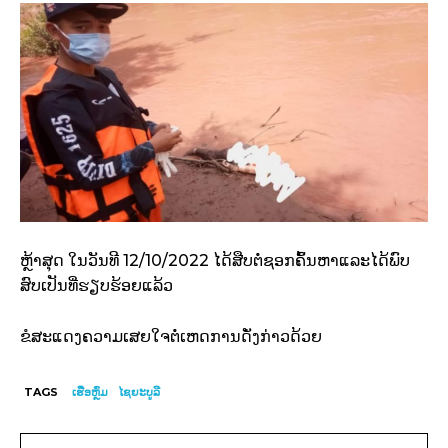
ຫຼ້າສຸດ ໃນວັນທີ 12/10/2022 ໄດ້ສືບຕໍ່ຊອກຄົ້ນຫາແລະໄດ້ພົບ
ສົບເປັນທີ່ຮຽບຮ້ອຍແລ້ວ
ຂໍສະແດງຄວາມເສຍໃຈຕໍ່ເຫດການດັ່ງກ່າວດ້ວຍ
TAGS
ເຮືອຫຼົ່ມ
ໄຊ​ຍະ​ບູ​ລີ