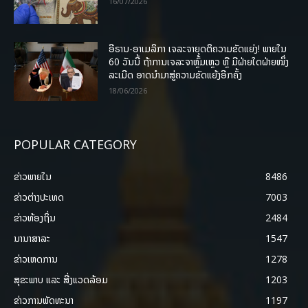
16/07/2026
ອີຣານ-ອາເມລິກາ ເຈລະຈາຍຸດຕິຄວາມຂັດແຍ່ງ! ພາຍໃນ
60 ວັນນີ້ ຖ້າການເຈລະຈາຫຼົ້ມເຫຼວ ຫຼື ມີຝ່າຍໃດຝ່າຍໜຶ່ງ
ລະເມີດ ອາດນໍາມາສູ່ຄວາມຂັດແຍ້ງອີກຄັ້ງ
18/06/2026
POPULAR CATEGORY
ຂ່າວພາຍ​ໃນ
8486
ຂ່າວຕ່າງປະເທດ
7003
ຂ່າວທ້ອງຖິ່ນ
2484
ນານາສາລະ
1547
ຂ່າວເຫດການ
1278
ສຸຂະພາບ ແລະ ສີ່ງແວດລ້ອມ
1203
ຂ່າວການພັດທະນາ
1197