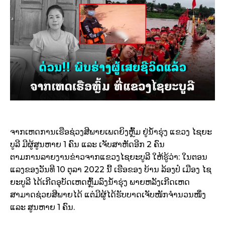
ຈາກເຫດການເຮືອຊ່ວງສີພາຍເພດຍິງຫຼົ້ມ ຢູ່ນໍ້າຮຸ່ງ ແຂວງ ໄຊຍະ
ບູລີ ມີຜູ້ສູນຫາຍ ​1 ຄົນ ແລະ ເຈັບສາຫັດອີກ 2 ຄົນ
ຕາມການລາຍງານຂ່າວຈາກແຂວງໄຊຍະບູລີ ໃຫ້ຮູ້ວ່າ: ໃນຕອນ
ແລງຂອງວັນທີ​ 10 ຕຸລາ ​2022 ນີ້​ ເຮືອຂອງ ບ້ານ ລ້ອງປໍ ເມືອງ ໄຊ
ຍະບູລີ ໄດ້ເກີດອຸບັດເຫດຫຼົ້ມລົງນໍ້າຮຸ່ງ ພາຍຫລັງເກີດເຫດ
ສາມາດຊ່ວຍສີພາຍໄດ້​ ແຕ່ມີຜູ້ໄດ້ຮັບບາດເຈັບໜັກຈຳນວນໜຶ່ງ
ແລະ ສູນຫາຍ 1 ຄົນ.