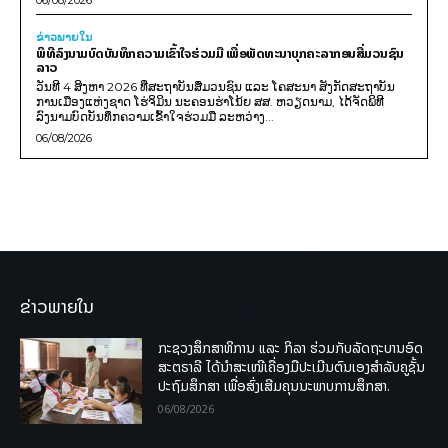
06/08/2026
ຂ່າວພາຍ​ໃນ
ພິທີລົງນາມບົດບັນທຶກຄວາມເຂົ້າໃຈຮ່ວມມື ເພື່ອພັດທະນາບຸກຄະລາກອນສື່ມວນຊົນ
ລາວ
ວັນທີ 4 ສິງຫາ 2026 ທີ່ສະຖາບັນສື່ມວນຊົນ ແລະ ໂຄສະນາ ສັງກັດສະຖາບັນ
ການເມືອງແຫ່ງຊາດ ໂຮ່ຈິມິນ ນະຄອນຮ່າໂນ້ຍ ສສ. ຫວຽດນາມ, ໄດ້ຈັດພິທີ
ລົງນາມບົດບັນທຶກຄວາມເຂົ້າໃຈຮ່ວມມື ລະຫວ່າງ...
06/08/2026
ຂ່າວພາຍໃນ
ກະຊວງສຶກສາທິການ ແລະ ກິລາ ຮ່ວມກັບລັດຖະບານອົດ
ສະຕຣາລີ ໄດ້ນຳສະເໜີເຄື່ອງມືປະເມີນຕົນເອງສຳລັບຄູຊັ້ນ
ປະຖົມສຶກສາ ເພື່ອສົ່ງເສີມຄຸນນະພາບການສຶກສາ.
06/08/2026