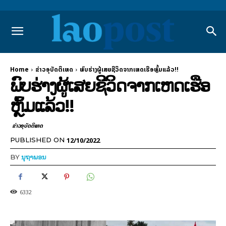
Home
ຂ່າວອຸບັດຕິເຫດ
ພົບຮ່າງຜູ້ເສຍຊີວິດຈາກເຫດເຮືອຫຼົ້ມແລ້ວ!!
ພົບຮ່າງຜູ້ເສຍຊີວິດຈາກເຫດເຮືອ
ຫຼົ້ມແລ້ວ!!
ຂ່າວອຸບັດຕິເຫດ
12/10/2022
PUBLISHED ON
BY
ນຸຖາພອນ
6332