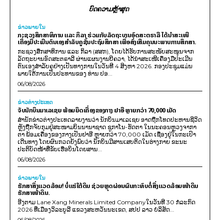
ບົດຄວາມຫຼ້າສຸດ
ຂ່າວພາຍ​ໃນ
ກະຊວງສຶກສາທິການ ແລະ ກິລາ ຮ່ວມກັບລັດຖະບານອົດສະຕຣາລີ ໄດ້ນຳສະເໜີ
ເຄື່ອງມືປະເມີນຕົນເອງສຳລັບຄູຊັ້ນປະຖົມສຶກສາ ເພື່ອສົ່ງເສີມຄຸນນະພາບການສຶກສາ.
ກະຊວງສຶກສາທິການ ແລະ ກິລາ (ສສກ), ໂດຍໄດ້ຮັບການສະໜັບສະໜູນຈາກ
ລັດຖະບານອົດສະຕຣາລີ ຜ່ານແຜນງານບີຄວາ, ໄດ້ນຳສະເໜີເຄື່ອງມືປະເມີນ
ຕົນເອງສຳລັບຄູຢ່າງເປັນທາງການໃນວັນທີ 4 ສິງຫາ 2026. ກອງປະຊຸມແມ່ນ
ພາຍໃຕ້ການເປັນປະທານຂອງ ທ່ານ ປອ...
06/08/2026
ຂ່າວຕ່າງປະເທດ
ຈັບນັກບິນມາເລເຊຍ ພ້ອມຍຶດເຄື່ອງຂອງກາງ ຢາອີ ຫຼາຍກວ່າ 70,000 ເມັດ
ສຳນັກຂ່າວຕ່າງປະເທດລາຍງານວ່າ ນັກບິນມາເລເຊຍ ອາດຖືກໂທດປະຫານຊີວິດ
ຫຼັງຖືກຈັບກຸມຢູ່ສະໜາມບິນນານາຊາດ ຊູກາໂນ-ຮັດຕາ ໃນນະຄອນຫຼວງຈາກາ
ຕາ ພ້ອມເຄື່ອງຂອງກາງເປັນຢາອີ ຫຼາຍກວ່າ 70,000 ເມັດ ເຊື່ອງຢູ່ໃນກະເປົາ
ເດີນທາງ ໂດຍຜົນກວດຍັງພົບວ່າ ນັກບິນມີສານເສບຕິດໃນຮ່າງກາຍ ຂະນະ
ປະຕິບັດໜ້າທີ່ຂັບເຮືອບິນໂດຍສານ...
06/08/2026
ຂ່າວພາຍ​ໃນ
ຮັກສາສິ່ງແວດລ້ອມ! ບໍ່ແຮ່ໃຕ້ດິນ ຊ່ວຍຫຼຸດຜ່ອນຜົນກະທົບຕໍ່ສິ່ງແວດລ້ອມໜ້າດິນ
ຮັກສາໜ້າດິນ.
ອີງຕາມ Lane Xang Minerals Limited Companyໃນວັນທີ 30 ກໍລະກົດ
2026 ທີ່ເມືອງວິລະບູລີ ແຂວງສະຫວັນນະເຂດ, ສປປ ລາວ ບໍລິສັດ...