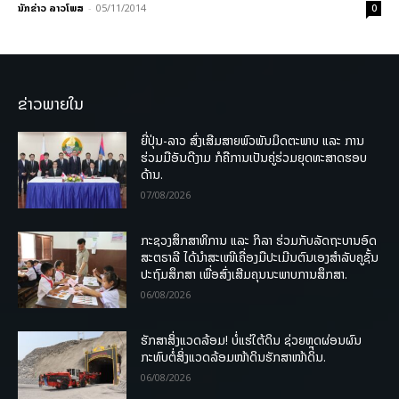
ນັກຂ່າວ ລາວໂພສ
-
05/11/2014
0
ຂ່າວພາຍໃນ
ຍີ່ປຸ່ນ-ລາວ ສົ່ງເສີມສາຍພົວພັນມິດຕະພາບ ແລະ ການ
ຮ່ວມມືອັນດີງາມ ກໍຄືການເປັນຄູ່ຮ່ວມຍຸດທະສາດຮອບ
ດ້ານ.
07/08/2026
ກະຊວງສຶກສາທິການ ແລະ ກິລາ ຮ່ວມກັບລັດຖະບານອົດ
ສະຕຣາລີ ໄດ້ນຳສະເໜີເຄື່ອງມືປະເມີນຕົນເອງສຳລັບຄູຊັ້ນ
ປະຖົມສຶກສາ ເພື່ອສົ່ງເສີມຄຸນນະພາບການສຶກສາ.
06/08/2026
ຮັກສາສິ່ງແວດລ້ອມ! ບໍ່ແຮ່ໃຕ້ດິນ ຊ່ວຍຫຼຸດຜ່ອນຜົນ
ກະທົບຕໍ່ສິ່ງແວດລ້ອມໜ້າດິນຮັກສາໜ້າດິນ.
06/08/2026