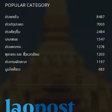
POPULAR CATEGORY
ຂ່າວພາຍ​ໃນ
8487
ຂ່າວຕ່າງປະເທດ
7003
ຂ່າວທ້ອງຖິ່ນ
2484
ນານາສາລະ
1547
ຂ່າວເຫດການ
1278
ສຸຂະພາບ ແລະ ສີ່ງແວດລ້ອມ
1203
ຂ່າວການພັດທະນາ
1197
ມູມໄອທີລາວ
683