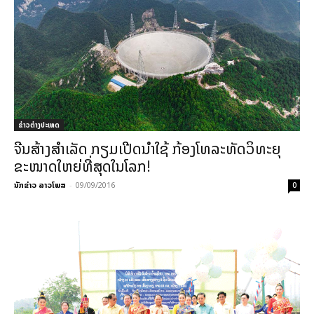
ຂ່າວຕ່າງປະເທດ
ຈີນສ້າງສຳເລັດ ກຽມເປີດນຳໃຊ້ ກ້ອງໂທລະທັດວິທະຍຸ
ຂະໜາດໃຫຍ່ທີ່ສຸດໃນໂລກ!
ນັກຂ່າວ ລາວໂພສ
-
09/09/2016
0