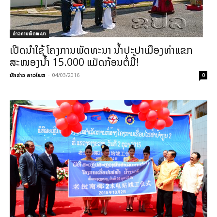
ຂ່າວການພັດທະນາ
ເປີດນໍາໃຊ້ ໂຄງການພັດທະນາ ນ້ຳປະປາເມືອງທ່າແຂກ
ສະໜອງນ້ຳ 15.000 ແມັດກ້ອນຕໍ່ມື້!
ນັກຂ່າວ ລາວໂພສ
-
04/03/2016
0