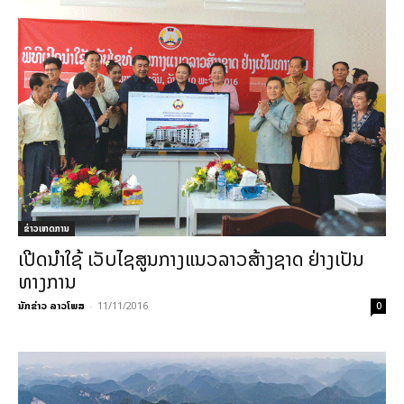
ຂ່າວເຫດການ
ເປີດນຳໃຊ້ ເວັບໄຊສູນກາງແນວລາວສ້າງຊາດ ຢ່າງເປັນ
ທາງການ
ນັກຂ່າວ ລາວໂພສ
-
11/11/2016
0