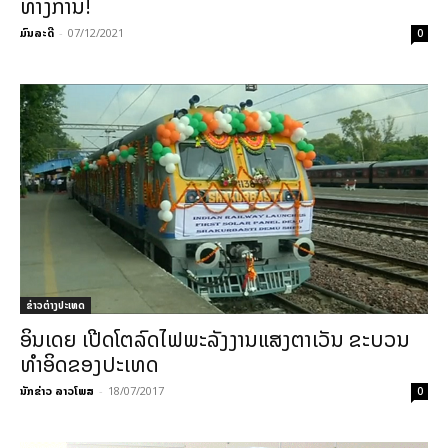
ທາງການ!
ມົນລະດີ
-
07/12/2021
0
ຂ່າວຕ່າງປະເທດ
ອິນເດຍ ເປີດໂຕລົດໄຟພະລັງງານແສງຕາເວັນ ຂະບວນ
ທຳອິດຂອງປະເທດ
ນັກຂ່າວ ລາວໂພສ
-
18/07/2017
0