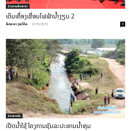
ຂ່າວການພັດທະນາ
ເດິນເຄື່ອງເຂື່ອນໄຟຟ້ານໍ້າງຽບ 2
ລິດຈະນາ ງາມວິໄລ
-
12/10/2015
0
ຂ່າວພາຍ​ໃນ
ເປີດນ້ຳໃຊ້ ໂຄງການຊົນລະປະທານນ້ຳຫຸມ