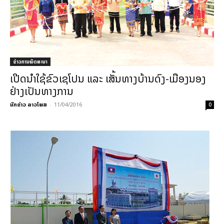
ຂ່າວການພັດທະນາ
ເປີດນຳໃຊ້ຂົວເຊໂປນ ແລະ ເສັ້ນທາງບ້ານດົງ-ເມືອງນອງ
ຢ່າງເປັນທາງການ
ນັກຂ່າວ ລາວໂພສ
-
11/04/2016
0