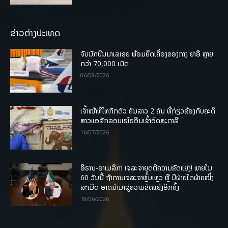
ຂ່າວຕ່າງປະເທດ
ຈັບນັກບິນມາເລເຊຍ ພ້ອມຍຶດເຄື່ອງຂອງກາງ ຢາອີ ຫຼາຍ
ກວ່າ 70,000 ເມັດ
06/08/2026
ເຈົ້າໜ້າທີ່ໄທກັກຕົວ ຄົນລາວ 2 ຄົນ ທີ່ກ່ຽວຂ້ອງກັບຄະດີ
ສາວແອລັກລອບເຮໂຣອີນເຂົ້າອົດສະຕາລີ
16/07/2026
ອີຣານ-ອາເມລິກາ ເຈລະຈາຍຸດຕິຄວາມຂັດແຍ່ງ! ພາຍໃນ
60 ວັນນີ້ ຖ້າການເຈລະຈາຫຼົ້ມເຫຼວ ຫຼື ມີຝ່າຍໃດຝ່າຍໜຶ່ງ
ລະເມີດ ອາດນໍາມາສູ່ຄວາມຂັດແຍ້ງອີກຄັ້ງ
18/06/2026