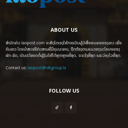
ABOUT US
ສຳນັກຂ່າວ laopost.com ຈະສ້າງໂຕເອງໃຫ້ກາຍເປັນຜູ້ນຳສື່ອອນລາຍຂອງລາວ ເພື່ອ
ຄົນລາວ ໂດຍນຳສະເໜີຂ່າວສານທີ່ມີຄຸນນະພາບ, ຖືກຕ້ອງຕາມແນວທາງນະໂຍບາຍຂອງ
ພັກ-ລັດ, ເປັນປະໂຫຍດຕໍ່ຜູ້ຊົມໃຫ້ໄດ້ຫຼາກຫຼາຍທີ່ສຸດ, ຈະແຈ້ງທີ່ສຸດ ແລະວ່ອງໄວທີ່ສຸດ.
Contact us:
laopost@rdkgroup.la
FOLLOW US