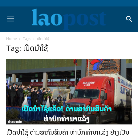
Home
Tags
ເປີດນຳໃຊ້
Tag: ເປີດນຳໃຊ້
ຂ່າວພາຍ​ໃນ
ເປີດນຳໃຊ້ ດ່ານສາກົນສິນຄ້າ ທ່າບົກທ່ານາແລ້ງ ຢ່າງເປັນ