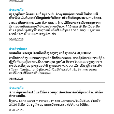
07/08/2026
ຂ່າວພາຍ​ໃນ
ກະຊວງສຶກສາທິການ ແລະ ກິລາ ຮ່ວມກັບລັດຖະບານອົດສະຕຣາລີ ໄດ້ນຳສະເໜີ
ເຄື່ອງມືປະເມີນຕົນເອງສຳລັບຄູຊັ້ນປະຖົມສຶກສາ ເພື່ອສົ່ງເສີມຄຸນນະພາບການສຶກສາ.
ກະຊວງສຶກສາທິການ ແລະ ກິລາ (ສສກ), ໂດຍໄດ້ຮັບການສະໜັບສະໜູນຈາກ
ລັດຖະບານອົດສະຕຣາລີ ຜ່ານແຜນງານບີຄວາ, ໄດ້ນຳສະເໜີເຄື່ອງມືປະເມີນ
ຕົນເອງສຳລັບຄູຢ່າງເປັນທາງການໃນວັນທີ 4 ສິງຫາ 2026. ກອງປະຊຸມແມ່ນ
ພາຍໃຕ້ການເປັນປະທານຂອງ ທ່ານ ປອ...
06/08/2026
ຂ່າວຕ່າງປະເທດ
ຈັບນັກບິນມາເລເຊຍ ພ້ອມຍຶດເຄື່ອງຂອງກາງ ຢາອີ ຫຼາຍກວ່າ 70,000 ເມັດ
ສຳນັກຂ່າວຕ່າງປະເທດລາຍງານວ່າ ນັກບິນມາເລເຊຍ ອາດຖືກໂທດປະຫານຊີວິດ
ຫຼັງຖືກຈັບກຸມຢູ່ສະໜາມບິນນານາຊາດ ຊູກາໂນ-ຮັດຕາ ໃນນະຄອນຫຼວງຈາກາ
ຕາ ພ້ອມເຄື່ອງຂອງກາງເປັນຢາອີ ຫຼາຍກວ່າ 70,000 ເມັດ ເຊື່ອງຢູ່ໃນກະເປົາ
ເດີນທາງ ໂດຍຜົນກວດຍັງພົບວ່າ ນັກບິນມີສານເສບຕິດໃນຮ່າງກາຍ ຂະນະ
ປະຕິບັດໜ້າທີ່ຂັບເຮືອບິນໂດຍສານ...
06/08/2026
ຂ່າວພາຍ​ໃນ
ຮັກສາສິ່ງແວດລ້ອມ! ບໍ່ແຮ່ໃຕ້ດິນ ຊ່ວຍຫຼຸດຜ່ອນຜົນກະທົບຕໍ່ສິ່ງແວດລ້ອມໜ້າດິນ
ຮັກສາໜ້າດິນ.
ອີງຕາມ Lane Xang Minerals Limited Companyໃນວັນທີ 30 ກໍລະກົດ
2026 ທີ່ເມືອງວິລະບູລີ ແຂວງສະຫວັນນະເຂດ, ສປປ ລາວ ບໍລິສັດ...
06/08/2026