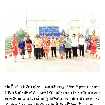
ພິທີເປີດນຳໃຊ້ຂົວ ເຊໂປນ ແລະ ເສັ້ນທາງແຕ່ບ້ານດົງຫາເມືອງນອງ
ໄດ້ຈັດ ຂຶ້ນໃນວັນທີ 8 ເມສານີ້ ທີ່ບ້ານດົງໃຫຍ່ ເມືອງເຊໂປນ ແຂວງ
ສະຫວັນນະເຂດ ໂດຍເປັນກຽດເຂົ້າຮ່ວມຂອງ ທ່ານ ສົມສະຫວາດ
ເລັ່ງສະຫວັດ ຮອງນາຍົກລັດຖະມົນຕີ. ພ້ອມນີ້ ທ່ານເຈົ້າແຂວງ