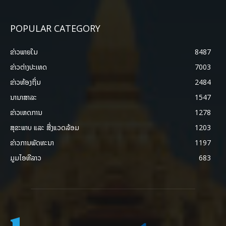
POPULAR CATEGORY
ຂ່າວພາຍ​ໃນ
8487
ຂ່າວຕ່າງປະເທດ
7003
ຂ່າວທ້ອງຖິ່ນ
2484
ນານາສາລະ
1547
ຂ່າວເຫດການ
1278
ສຸຂະພາບ ແລະ ສີ່ງແວດລ້ອມ
1203
ຂ່າວການພັດທະນາ
1197
ມູມໄອທີລາວ
683