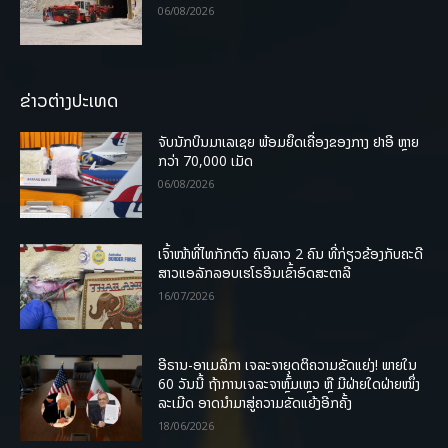
06/08/2026
ຂ່າວຕ່າງປະເທດ
ຈັບນັກບິນມາເລເຊຍ ພ້ອມຍຶດເຄື່ອງຂອງກາງ ຢາອີ ຫຼາຍ
ກວ່າ 70,000 ເມັດ
06/08/2026
ເຈົ້າໜ້າທີ່ໄທກັກຕົວ ຄົນລາວ 2 ຄົນ ທີ່ກ່ຽວຂ້ອງກັບຄະດີ
ສາວແອລັກລອບເຮໂຣອີນເຂົ້າອົດສະຕາລີ
16/07/2026
ອີຣານ-ອາເມລິກາ ເຈລະຈາຍຸດຕິຄວາມຂັດແຍ່ງ! ພາຍໃນ
60 ວັນນີ້ ຖ້າການເຈລະຈາຫຼົ້ມເຫຼວ ຫຼື ມີຝ່າຍໃດຝ່າຍໜຶ່ງ
ລະເມີດ ອາດນໍາມາສູ່ຄວາມຂັດແຍ້ງອີກຄັ້ງ
18/06/2026