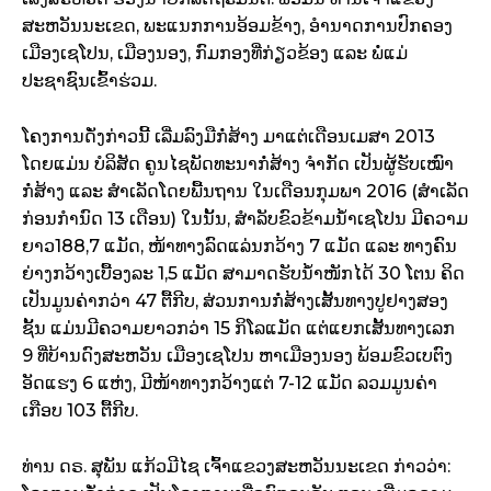
ສະຫວັນນະເຂດ, ພະແນກການອ້ອມຂ້າງ, ອຳນາດການປົກຄອງ
ເມືອງເຊໂປນ, ເມືອງນອງ, ກົມກອງທີ່ກ່ຽວຂ້ອງ ແລະ ພໍ່ແມ່
ປະຊາຊົນເຂົ້າຮ່ວມ.
ໂຄງການດັ່ງກ່າວນີ້ ເລີ່ມລົງມືກໍ່ສ້າງ ມາແຕ່ເດືອນເມສາ 2013
ໂດຍແມ່ນ ບໍລິສັດ ຄູນໄຊພັດທະນາກໍ່ສ້າງ ຈຳກັດ ເປັນຜູ້ຮັບເໝົາ
ກໍ່ສ້າງ ແລະ ສຳເລັດໂດຍພື້ນຖານ ໃນເດືອນກຸມພາ 2016 (ສຳເລັດ
ກ່ອນກຳນົດ 13 ເດືອນ) ໃນນັ້ນ, ສຳລັບຂົວຂ້າມນ້ຳເຊໂປນ ມີຄວາມ
ຍາວ188,7 ແມັດ, ໜ້າທາງລົດແລ່ນກວ້າງ 7 ແມັດ ແລະ ທາງຄົນ
ຍ່າງກວ້າງເບື້ອງລະ 1,5 ແມັດ ສາມາດຮັບນ້ຳໜັກໄດ້ 30 ໂຕນ ຄິດ
ເປັນມູນຄ່າກວ່າ 47 ຕື້ກີບ, ສ່ວນການກໍ່ສ້າງເສັ້ນທາງປູຢາງສອງ
ຊັ້ນ ແມ່ນມີຄວາມຍາວກວ່າ 15 ກິໂລແມັດ ແຕ່ແຍກເສັ້ນທາງເລກ
9 ທີ່ບ້ານດົງສະຫວັນ ເມືອງເຊໂປນ ຫາເມືອງນອງ ພ້ອມຂົວເບຕົງ
ອັດແຮງ 6 ແຫ່ງ, ມີໜ້າທາງກວ້າງແຕ່ 7-12 ແມັດ ລວມມູນຄ່າ
ເກືອບ 103 ຕື້ກີບ.
ທ່ານ ດຣ. ສຸພັນ ແກ້ວມີໄຊ ເຈົ້າແຂວງສະຫວັນນະເຂດ ກ່າວວ່າ: