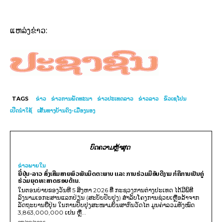
ແຫລ່ງຂ່າວ:
TAGS
ຂ່າວ
ຂ່າວການພັດທະນາ
ຂ່າວປະເທດລາວ
ຂ່າວລາວ
ຂົວເຊໂປນ
ເປີດນຳໃຊ້
ເສັ້ນທາງບ້ານດົງ-ເມືອງນອງ
ບົດຄວາມຫຼ້າສຸດ
ຂ່າວພາຍ​ໃນ
ຍີ່ປຸ່ນ-ລາວ ສົ່ງເສີມສາຍພົວພັນມິດຕະພາບ ແລະ ການຮ່ວມມືອັນດີງາມ ກໍຄືການເປັນຄູ່
ຮ່ວມຍຸດທະສາດຮອບດ້ານ.
ໃນຕອນບ່າຍຂອງວັນທີ 5 ສິງຫາ 2026 ທີ່ ກະຊວງການຕ່າງປະເທດ ໄດ້ມີພິທີ
ລົງນາມເອກະສານແລກປ່ຽນ (ສະບັບປັບປຸງ) ສໍາລັບໂຄງການຊ່ວຍເຫຼືອລ້າຈາກ
ລັດຖະບານຍີ່ປຸ່ນ ໃນການປັບປຸງສະໜາມບິນສາກົນວັດໄຕ ມູນຄ່າລວມທັງໝົດ
3,863,000,000 ເຢນ ຫຼື...