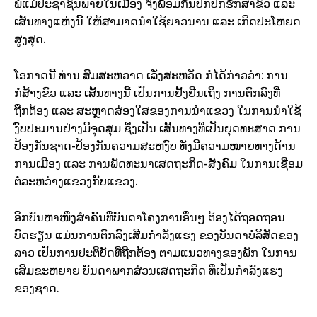
ພໍ່ແມ່ປະຊາຊົນພາຍໃນເມືອງ ຈົ່ງພ້ອມກັນປົກປັກຮັກສາຂົວ ແລະ
ເສັ້ນທາງແຫ່ງນີ້ ໃຫ້ສາມາດນຳໃຊ້ຍາວນານ ແລະ ເກີດປະໂຫຍດ
ສູງສຸດ.
ໂອກາດນີ້ ທ່ານ ສົມສະຫວາດ ເລັ່ງສະຫວັດ ກໍໄດ້ກ່າວວ່າ: ການ
ກໍ່ສ້າງຂົວ ແລະ ເສັ້ນທາງນີ້ ເປັນການຢັ້ງຢືນເຖິງ ການຕົກລົງທີ່
ຖືກຕ້ອງ ແລະ ສະຫຼາດສ່ອງໃສຂອງການນຳແຂວງ ໃນການນຳໃຊ້
ງົບປະມານຢ່າງມີຈຸດສຸມ ຊຶ່ງເປັນ ເສັ້ນທາງທີ່ເປັນຍຸດທະສາດ ການ
ປ້ອງກັນຊາດ-ປ້ອງກັນຄວາມສະຫງົບ ທັງມີຄວາມໝາຍທາງດ້ານ
ການເມືອງ ແລະ ການພັດທະນາເສດຖະກິດ-ສັງຄົມ ໃນການເຊື່ອມ
ຕໍ່ລະຫວ່າງແຂວງກັບແຂວງ.
ອີກບັນຫາໜຶ່ງສຳຄັນທີ່ບັນດາໂຄງການອື່ນໆ ຕ້ອງໄດ້ຖອດຖອນ
ບົດຮຽນ ແມ່ນການຕົກລົງເສີມກຳລັງແຮງ ຂອງບັນດາບໍລິສັດຂອງ
ລາວ ເປັນການປະຕິບັດທີ່ຖືກຕ້ອງ ຕາມແນວທາງຂອງພັກ ໃນການ
ເສີມຂະຫຍາຍ ບັນດາພາກສ່ວນເສດຖະກິດ ທີ່ເປັນກຳລັງແຮງ
ຂອງຊາດ.