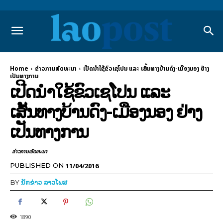
Home
ຂ່າວການພັດທະນາ
ເປີດນຳໃຊ້ຂົວເຊໂປນ ແລະ ເສັ້ນທາງບ້ານດົງ-ເມືອງນອງ ຢ່າງ
ເປັນທາງການ
ເປີດນຳໃຊ້ຂົວເຊໂປນ ແລະ
ເສັ້ນທາງບ້ານດົງ-ເມືອງນອງ ຢ່າງ
ເປັນທາງການ
ຂ່າວການພັດທະນາ
11/04/2016
PUBLISHED ON
BY
ນັກຂ່າວ ລາວໂພສ
1890