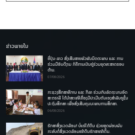
ຂ່າວພາຍໃນ
ຍີ່ປຸ່ນ-ລາວ ສົ່ງເສີມສາຍພົວພັນມິດຕະພາບ ແລະ ການ
ຮ່ວມມືອັນດີງາມ ກໍຄືການເປັນຄູ່ຮ່ວມຍຸດທະສາດຮອບ
ດ້ານ.
07/08/2026
ກະຊວງສຶກສາທິການ ແລະ ກິລາ ຮ່ວມກັບລັດຖະບານອົດ
ສະຕຣາລີ ໄດ້ນຳສະເໜີເຄື່ອງມືປະເມີນຕົນເອງສຳລັບຄູຊັ້ນ
ປະຖົມສຶກສາ ເພື່ອສົ່ງເສີມຄຸນນະພາບການສຶກສາ.
06/08/2026
ຮັກສາສິ່ງແວດລ້ອມ! ບໍ່ແຮ່ໃຕ້ດິນ ຊ່ວຍຫຼຸດຜ່ອນຜົນ
ກະທົບຕໍ່ສິ່ງແວດລ້ອມໜ້າດິນຮັກສາໜ້າດິນ.