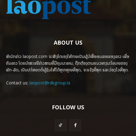
ABOUT US
ສຳນັກຂ່າວ laopost.com ຈະສ້າງໂຕເອງໃຫ້ກາຍເປັນຜູ້ນຳສື່ອອນລາຍຂອງລາວ ເພື່ອ
ຄົນລາວ ໂດຍນຳສະເໜີຂ່າວສານທີ່ມີຄຸນນະພາບ, ຖືກຕ້ອງຕາມແນວທາງນະໂຍບາຍຂອງ
ພັກ-ລັດ, ເປັນປະໂຫຍດຕໍ່ຜູ້ຊົມໃຫ້ໄດ້ຫຼາກຫຼາຍທີ່ສຸດ, ຈະແຈ້ງທີ່ສຸດ ແລະວ່ອງໄວທີ່ສຸດ.
Contact us:
laopost@rdkgroup.la
FOLLOW US