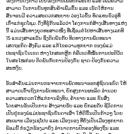
ໂຄງການດັ່ງກ່າວ ເປັນໂຄງການເພື່ອຍົກລະດັບ ແລະ ເພີ່ມຄວາມ
ສາມາດ ໃນການບັນທຸກສິນຄ້າເພີ່ມຂຶ້ນ ແລະ ເຮັດໃຫ້ການ
ສັນຈອນມີ ຄວາມສະດວກສະບາຍ ວ່ອງໄວຂຶ້ນ ທົດແທນຂົວອູ່ທີ່
ເກົ່າແກ່ຊຸດໂຊມ. ດັ່ງທີ່ຮູ້ກັນແລ້ວວ່າ ໂຄງການກໍ່ສ້າງເສັ້ນທາງແຫ່ງ
ນີ້ ແມ່ນເສັ້ນທາງຍຸດທະສາດໜຶ່ງ ທີ່ເຊື່ອມຕໍ່ໄປຫາເສັ້ນທາງເລກທີ
15 ແຂວງສາລະວັນ ຊຶ່ງຕິດພັນກັບ ທິດທາງການພັດທະນາ
ເສດຖະກິດ-ສັງຄົມ ແລະ ແກ້ໄຂຄວາມທຸກຍາກ ຂອງພໍ່ແມ່
ປະຊາຊົນໃນເຂດ ຫ່າງໄກສອກຫຼີກ ກໍຄືເຂດທີ່ໝັ້ນການປະຕິວັດ
ໃນສະໄໝກ່ອນ ຕິດພັນກັບການປ້ອງກັນ ຊາດ-ປ້ອງກັນຄວາມ
ສະຫງົບ.
ອັນສຳຄັນແມ່ນການກະຈາຍການພັດທະນາອອກສູ່ຊົນນະບົດ ໃຫ້
ສາມາດເຂົ້າເຖິງການພັດທະນາ, ຍົກສູງການຜະລິດ ອຳນວຍ
ຄວາມສະດວກໃຫ້ແກ່ການລົງທຶນ, ຄ້າຂາຍ ແລະ ຂົນສົ່ງ
ໂດຍສານອັນເປັນການ ສ້າງລາຍຮັບ ແລະ ຍົກລະດັບ ຊີວິດການ
ເປັນຢູ່ຂອງພໍ່ແມ່ປະຊາຊົນບັນດາເຜົ່າ ໃຫ້ດີຂຶ້ນເປັນກ້າວໆ ໂດຍ
ສະເພາະ ເມືອງເຊໂປນ ແລະ ເມືອງນອງ ທີ່ຍັງເປັນເມືອງທຸກຍາກ.
ພ້ອມນີ້ ກໍຮຽກຮ້ອງມາຍັງ ອຳນາດການປົກຄອງທ້ອງຖິ່ນ ແລະ