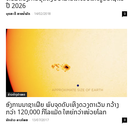
ປີ 2026
ບຸດສະດີ ສາຍນ້ຳມັດ
-
14/02/2018
0
ຂ່າວຕ່າງປະເທດ
ອົງການນາຊາເຜີຍ ພົບຈຸດດັບເທິງດວງຕາເວັນ ກວ້າງ
ກວ່າ 120,000 ກິໂລແມັດ ໃຫຍ່ກວ່າໜ່ວຍໂລກ
ນັກຂ່າວ ລາວໂພສ
-
13/07/2017
0