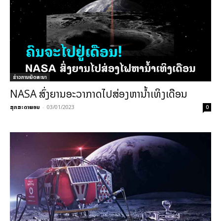
ຂ່າວການພັດທະນາ
NASA ສົ່ງຍານອະວາກາດໄປສ່ອງຫານ້ຳເທິງເດືອນ
ສຸກສະດາພອນ
-
03/01/2023
0