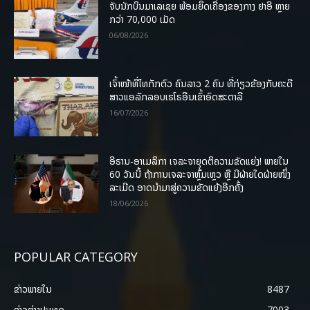
ຈັບນັກບິນມາເລເຊຍ ພ້ອມຍຶດເຄື່ອງຂອງກາງ ຢາອີ ຫຼາຍ
ກວ່າ 70,000 ເມັດ
06/08/2026
ເຈົ້າໜ້າທີ່ໄທກັກຕົວ ຄົນລາວ 2 ຄົນ ທີ່ກ່ຽວຂ້ອງກັບຄະດີ
ສາວແອລັກລອບເຮໂຣອີນເຂົ້າອົດສະຕາລີ
16/07/2026
ອີຣານ-ອາເມລິກາ ເຈລະຈາຍຸດຕິຄວາມຂັດແຍ່ງ! ພາຍໃນ
60 ວັນນີ້ ຖ້າການເຈລະຈາຫຼົ້ມເຫຼວ ຫຼື ມີຝ່າຍໃດຝ່າຍໜຶ່ງ
ລະເມີດ ອາດນໍາມາສູ່ຄວາມຂັດແຍ້ງອີກຄັ້ງ
18/06/2026
POPULAR CATEGORY
ຂ່າວພາຍ​ໃນ
8487
ຂ່າວຕ່າງປະເທດ
7003