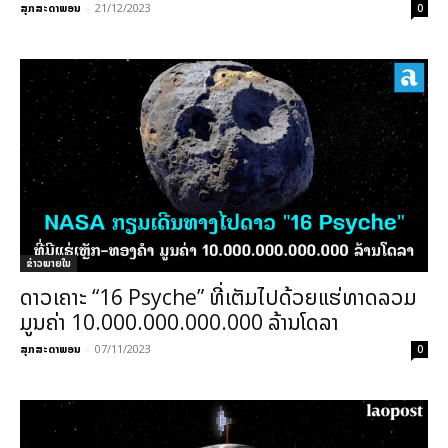
ສຸກສະດາພອນ
-
21/12/2023
0
ຂ່າວພາຍ​ໃນ
ດາວເຄາະ “16 Psyche” ທີ່ເຕັມໄປດ້ວຍແຮ່ທາດລວມ
ມູນຄ່າ 10.000.000.000.000 ລ້ານໂດລາ
ສຸກສະດາພອນ
-
07/11/2023
0