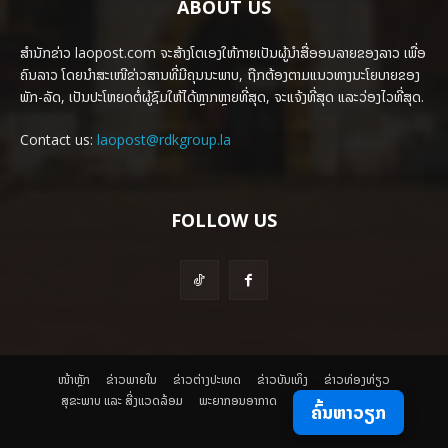
ABOUT US
ສຳນັກຂ່າວ laopost.com ຈະສ້າງໂຕເອງໃຫ້ກາຍເປັນຜູ້ນຳສື່ອອນລາຍຂອງລາວ ເພື່ອ
ຄົນລາວ ໂດຍນຳສະເໜີຂ່າວສານທີ່ມີຄຸນນະພາບ, ຖືກຕ້ອງຕາມແນວທາງນະໂຍບາຍຂອງ
ພັກ-ລັດ, ເປັນປະໂຫຍດຕໍ່ຜູ້ຊົມໃຫ້ໄດ້ຫຼາກຫຼາຍທີ່ສຸດ, ຈະແຈ້ງທີ່ສຸດ ແລະວ່ອງໄວທີ່ສຸດ.
Contact us:
laopost@rdkgroup.la
FOLLOW US
ໜ້າຫຼັກ
ຂ່າວພາຍ​ໃນ
ຂ່າວຕ່າງປະເທດ
​ຂ່າວບັນເທິງ
​ຂ່າວທ່ອງທ່ຽວ
ສຸຂະພາບ ແລະ ສີ່ງແວດລ້ອມ
ພະຍາກອນອາກາດ
ຄົ້ນຫາວຽກ