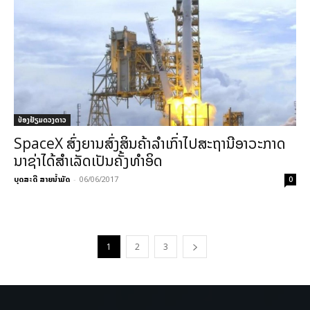
ປ່ອງຢ້ຽມດວງດາວ
SpaceX ສົ່ງຍານສົ່ງສິນຄ້າລຳເກົ່າໄປສະຖານີອາວະກາດ
ນາຊ່າໄດ້ສຳເລັດເປັນຄັ້ງທຳອິດ
ບຸດສະດີ ສາຍນ້ຳມັດ
-
06/06/2017
0
1
2
3