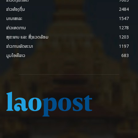
ຂ່າວທ້ອງຖິ່ນ
2484
ນານາສາລະ
1547
ຂ່າວເຫດການ
1278
ສຸຂະພາບ ແລະ ສີ່ງແວດລ້ອມ
1203
ຂ່າວການພັດທະນາ
1197
ມູມໄອທີລາວ
683