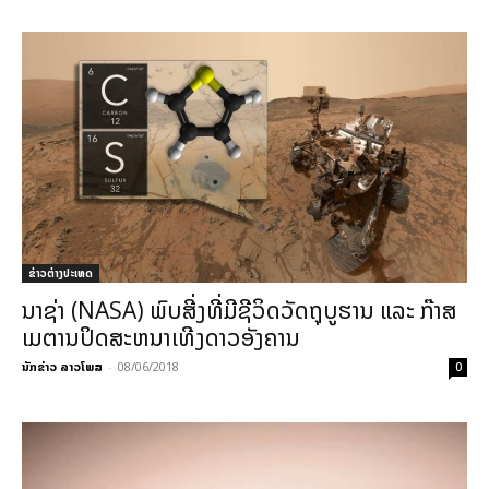
ຂ່າວຕ່າງປະເທດ
ນາຊ່າ (NASA) ພົບສີ່ງທີ່ມີຊີວິດວັດຖຸບູຮານ ແລະ ກ໊າສ
ເມຕານປິດສະຫນາເທີງດາວອັງຄານ
ນັກຂ່າວ ລາວໂພສ
-
08/06/2018
0