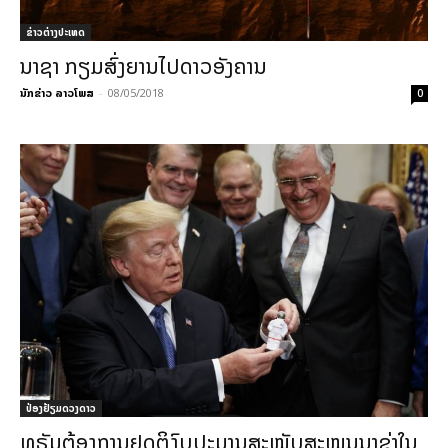
ຂ່າວຕ່າງປະເທດ
ນາຊາ ກຽມສົ່ງຍານໄປດາວອັງຄານ
ນັກຂ່າວ ລາວໂພສ
-
08/05/2018
0
ປ່ອງຢ້ຽມດວງດາວ
ທຣັມຕ້ອງການຢຸດຕິງົບປະມານສະໜັບສະໜູນນາຊ່າໃນ