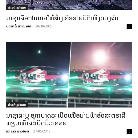
ຂ່າວຕ່າງປະເທດ
ນາຊາເລືອກໂນເກຍໃຫ້ສ້າງເຄືອຂ່າຍມືຖືເທິງດວງຈັນ
ບຸດສະດີ ສາຍນ້ຳມັດ
-
20/10/2020
0
ຂ່າວຕ່າງປະເທດ
ນາຊາລະບຸ ອຸກາບາດລະເບີດເໜືອນ່ານຟ້າອົດສະຕຣາລີ
ທຽບເທົ່າລະເບີດນິວເຄລຍ
ນັກຂ່າວ ລາວໂພສ
-
27/05/2019
0