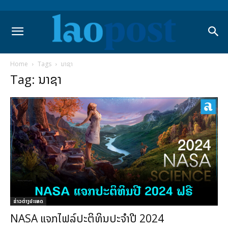
Home
Tags
ນາຊາ
Tag: ນາຊາ
ຂ່າວຕ່າງປະເທດ
NASA ແຈກໄຟລ໌ປະຕິທິນປະຈຳປີ 2024