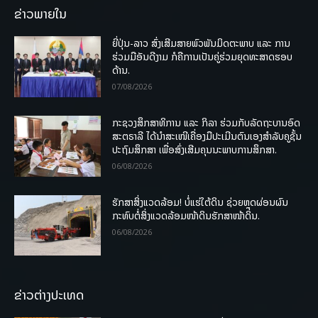
ຂ່າວພາຍໃນ
ຍີ່ປຸ່ນ-ລາວ ສົ່ງເສີມສາຍພົວພັນມິດຕະພາບ ແລະ ການ
ຮ່ວມມືອັນດີງາມ ກໍຄືການເປັນຄູ່ຮ່ວມຍຸດທະສາດຮອບ
ດ້ານ.
07/08/2026
ກະຊວງສຶກສາທິການ ແລະ ກິລາ ຮ່ວມກັບລັດຖະບານອົດ
ສະຕຣາລີ ໄດ້ນຳສະເໜີເຄື່ອງມືປະເມີນຕົນເອງສຳລັບຄູຊັ້ນ
ປະຖົມສຶກສາ ເພື່ອສົ່ງເສີມຄຸນນະພາບການສຶກສາ.
06/08/2026
ຮັກສາສິ່ງແວດລ້ອມ! ບໍ່ແຮ່ໃຕ້ດິນ ຊ່ວຍຫຼຸດຜ່ອນຜົນ
ກະທົບຕໍ່ສິ່ງແວດລ້ອມໜ້າດິນຮັກສາໜ້າດິນ.
06/08/2026
ຂ່າວຕ່າງປະເທດ