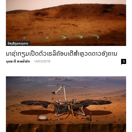
ປ່ອງຢ້ຽມດວງດາວ
ນາຊ່າກຽມເປີດຕົວເຮລິຄັອບເຕີສຳຫຼວດດາວອັງຄານ
ບຸດສະດີ ສາຍນ້ຳມັດ
-
14/05/2018
0