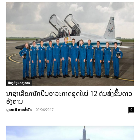
ປ່ອງຢ້ຽມດວງດາວ
ນາຊ່າເລືອກນັກບິນອາວະກາດຊຸດໃໝ່ 12 ຄົນສົ່ງຂຶ້ນດາວ
ອັງຄານ
ບຸດສະດີ ສາຍນ້ຳມັດ
-
09/06/2017
0