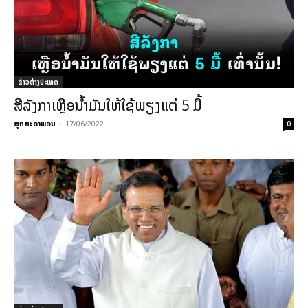
ຂ່າວຕ່າງປະເທດ
ສີລັງກາເຫຼືອນ້ຳມັນໃຫ້ໃຊ້ພຽງແຕ່ 5 ມື້
ສຸກສະດາພອນ
-
17/06/2022
0