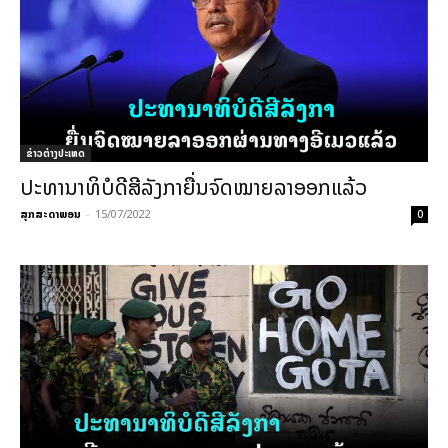
ຂ່າວຕ່າງປະເທດ
ປະທານາທິບໍດີສີລັງກາຍື່ນຈົດໝາຍລາອອກແລ້ວ
ສຸກສະດາພອນ
-
15/07/2022
0