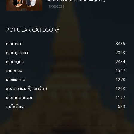
18/06/2026
POPULAR CATEGORY
ຂ່າວພາຍ​ໃນ
8486
ຂ່າວຕ່າງປະເທດ
7003
ຂ່າວທ້ອງຖິ່ນ
2484
ນານາສາລະ
1547
ຂ່າວເຫດການ
1278
ສຸຂະພາບ ແລະ ສີ່ງແວດລ້ອມ
1203
ຂ່າວການພັດທະນາ
1197
ມູມໄອທີລາວ
683