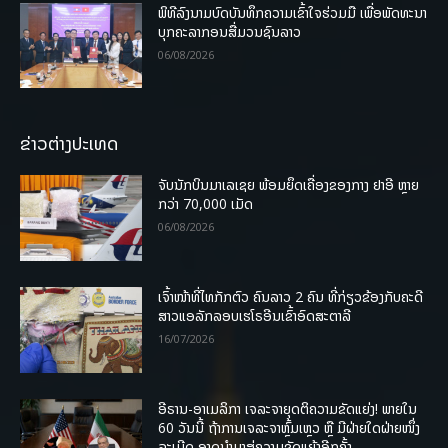
ພິທີລົງນາມບົດບັນທຶກຄວາມເຂົ້າໃຈຮ່ວມມື ເພື່ອພັດທະນາ
ບຸກຄະລາກອນສື່ມວນຊົນລາວ
06/08/2026
ຂ່າວຕ່າງປະເທດ
ຈັບນັກບິນມາເລເຊຍ ພ້ອມຍຶດເຄື່ອງຂອງກາງ ຢາອີ ຫຼາຍ
ກວ່າ 70,000 ເມັດ
06/08/2026
ເຈົ້າໜ້າທີ່ໄທກັກຕົວ ຄົນລາວ 2 ຄົນ ທີ່ກ່ຽວຂ້ອງກັບຄະດີ
ສາວແອລັກລອບເຮໂຣອີນເຂົ້າອົດສະຕາລີ
16/07/2026
ອີຣານ-ອາເມລິກາ ເຈລະຈາຍຸດຕິຄວາມຂັດແຍ່ງ! ພາຍໃນ
60 ວັນນີ້ ຖ້າການເຈລະຈາຫຼົ້ມເຫຼວ ຫຼື ມີຝ່າຍໃດຝ່າຍໜຶ່ງ
ລະເມີດ ອາດນໍາມາສູ່ຄວາມຂັດແຍ້ງອີກຄັ້ງ