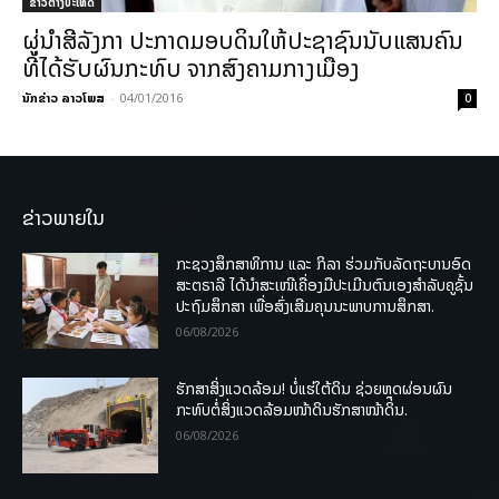
ຂ່າວຕ່າງປະເທດ
ຜູ່ນຳສີລັງກາ ປະກາດມອບດິນໃຫ້ປະຊາຊົນນັບແສນຄົນ
ທີ່ໄດ້ຮັບຜົນກະທົບ ຈາກສົງຄາມກາງເມືອງ
ນັກຂ່າວ ລາວໂພສ
-
04/01/2016
0
ຂ່າວພາຍໃນ
ກະຊວງສຶກສາທິການ ແລະ ກິລາ ຮ່ວມກັບລັດຖະບານອົດ
ສະຕຣາລີ ໄດ້ນຳສະເໜີເຄື່ອງມືປະເມີນຕົນເອງສຳລັບຄູຊັ້ນ
ປະຖົມສຶກສາ ເພື່ອສົ່ງເສີມຄຸນນະພາບການສຶກສາ.
06/08/2026
ຮັກສາສິ່ງແວດລ້ອມ! ບໍ່ແຮ່ໃຕ້ດິນ ຊ່ວຍຫຼຸດຜ່ອນຜົນ
ກະທົບຕໍ່ສິ່ງແວດລ້ອມໜ້າດິນຮັກສາໜ້າດິນ.
06/08/2026