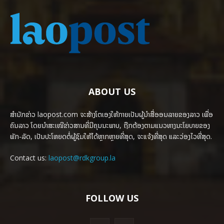
ABOUT US
ສຳນັກຂ່າວ laopost.com ຈະສ້າງໂຕເອງໃຫ້ກາຍເປັນຜູ້ນຳສື່ອອນລາຍຂອງລາວ ເພື່ອ
ຄົນລາວ ໂດຍນຳສະເໜີຂ່າວສານທີ່ມີຄຸນນະພາບ, ຖືກຕ້ອງຕາມແນວທາງນະໂຍບາຍຂອງ
ພັກ-ລັດ, ເປັນປະໂຫຍດຕໍ່ຜູ້ຊົມໃຫ້ໄດ້ຫຼາກຫຼາຍທີ່ສຸດ, ຈະແຈ້ງທີ່ສຸດ ແລະວ່ອງໄວທີ່ສຸດ.
Contact us:
laopost@rdkgroup.la
FOLLOW US