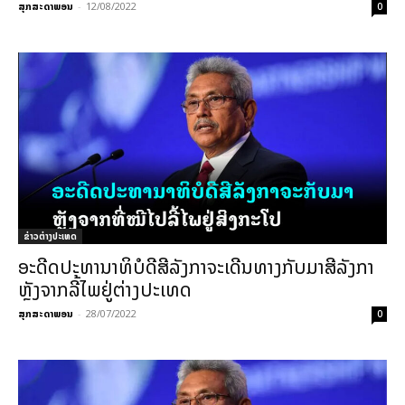
ສຸກສະດາພອນ
-
12/08/2022
0
ຂ່າວຕ່າງປະເທດ
ອະດີດປະທານາທິບໍດີສີລັງກາຈະເດີນທາງກັບມາສີລັງກາ
ຫຼັງຈາກລີ້ໄພຢູ່ຕ່າງປະເທດ
ສຸກສະດາພອນ
-
28/07/2022
0