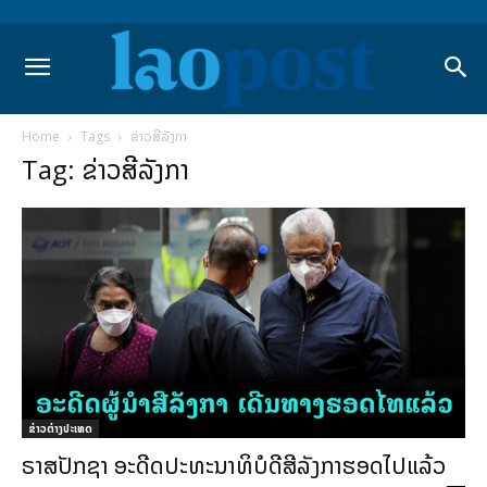
Home
Tags
ຂ່າວສີລັງກາ
Tag: ຂ່າວສີລັງກາ
ຂ່າວຕ່າງປະເທດ
ຣາສປັກຊາ ອະດີດປະທະນາທິບໍດີສີລັງກາຮອດໄປແລ້ວ