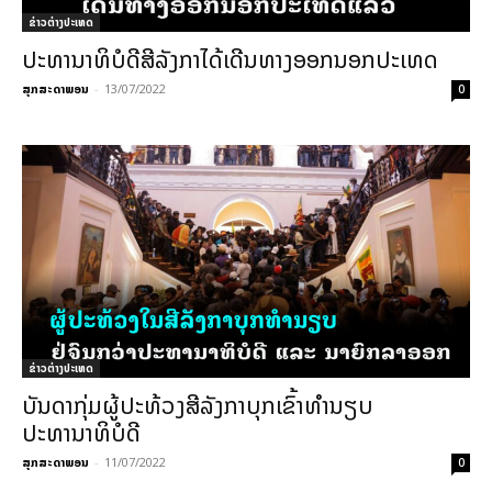
ຂ່າວຕ່າງປະເທດ
ປະທານາທິບໍດີສີລັງກາໄດ້ເດີນທາງອອກນອກປະເທດ
ສຸກສະດາພອນ
-
13/07/2022
0
ຂ່າວຕ່າງປະເທດ
ບັນດາກຸ່ມຜູ້ປະທ້ວງສີລັງກາບຸກເຂົ້າທຳນຽບ
ປະທານາທິບໍດີ
ສຸກສະດາພອນ
-
11/07/2022
0