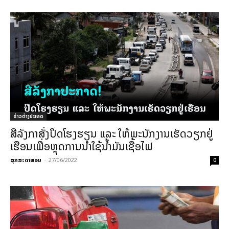
ຂ່າວຕ່າງປະເທດ
ສີລັງກາສັ່ງປິດໂຮງຮຽນ ແລະ ໃຫ້ພະນັກງານເຮັດວຽກຢູ່
ເຮືອນເພື່ອຫຼຸດການນຳໃຊ້ນ້ຳມັນເຊື້ອໄຟ
ສຸກສະດາພອນ
-
27/06/2022
0