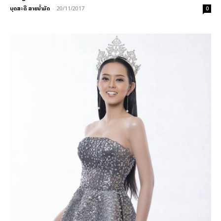
ບຸດສະດີ ສາຍນ້ຳມັດ
-
20/11/2017
0