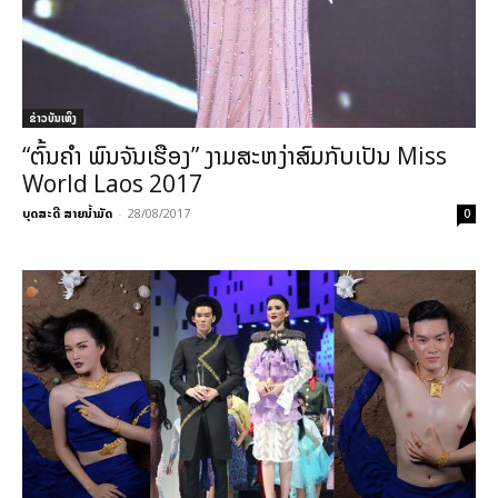
​ຂ່າວບັນເທິງ
“ຕົ້ນຄຳ ພົນຈັນເຮືອງ” ງາມສະຫງ່າສົມກັບເປັນ Miss
World Laos 2017
ບຸດສະດີ ສາຍນ້ຳມັດ
-
28/08/2017
0