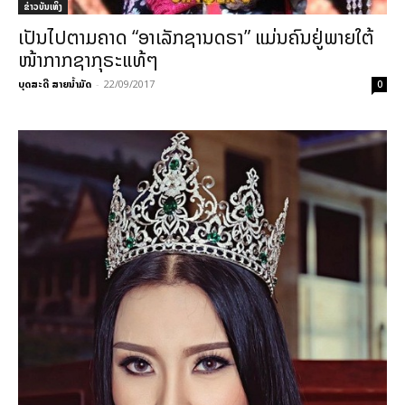
​ຂ່າວບັນເທິງ
ເປັນໄປຕາມຄາດ “ອາເລັກຊານດຣາ” ແມ່ນຄົນຢູ່ພາຍໃຕ້
ໜ້າກາກຊາກຸຣະແທ້ໆ
ບຸດສະດີ ສາຍນ້ຳມັດ
-
22/09/2017
0