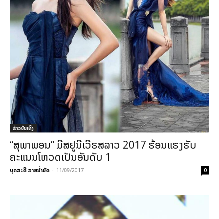
​ຂ່າວບັນເທິງ
“ສຸພາພອນ” ມີສຢູນີເວີຣສລາວ 2017 ຮ້ອນແຮງຮັບ
ຄະແນນໂຫວດເປັນອັນດັບ 1
ບຸດສະດີ ສາຍນ້ຳມັດ
-
11/09/2017
0