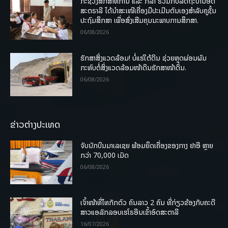
ກະຊວງສຶກສາທິການ ແລະ ກິລາ ຮ່ວມກັບລັດຖະບານອົດ
ສະຕຣາລີ ໄດ້ນຳສະເໜີເຄື່ອງມືປະເມີນຕົນເອງສຳລັບຄູຊັ້ນ
ປະຖົມສຶກສາ ເພື່ອສົ່ງເສີມຄຸນນະພາບການສຶກສາ.
06/08/2026
ຮັກສາສິ່ງແວດລ້ອມ! ບໍ່ແຮ່ໃຕ້ດິນ ຊ່ວຍຫຼຸດຜ່ອນຜົນ
ກະທົບຕໍ່ສິ່ງແວດລ້ອມໜ້າດິນຮັກສາໜ້າດິນ.
06/08/2026
ຂ່າວຕ່າງປະເທດ
ຈັບນັກບິນມາເລເຊຍ ພ້ອມຍຶດເຄື່ອງຂອງກາງ ຢາອີ ຫຼາຍ
ກວ່າ 70,000 ເມັດ
06/08/2026
ເຈົ້າໜ້າທີ່ໄທກັກຕົວ ຄົນລາວ 2 ຄົນ ທີ່ກ່ຽວຂ້ອງກັບຄະດີ
ສາວແອລັກລອບເຮໂຣອີນເຂົ້າອົດສະຕາລີ
16/07/2026