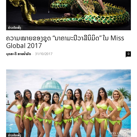
​ຂ່າວບັນເທິງ
ຄວາມໝາຍຂອງຊຸດ “ນາຄາມະນີວາລີນິມິດ” ໃນ Miss
Global 2017
ບຸດສະດີ ສາຍນ້ຳມັດ
-
31/10/2017
0
​ຂ່າວບັນເທິງ