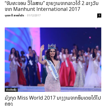
“ຈັນທະຈອນ ວິໄລສານ” ຊາຍງາມຈາກລາວໄດ້ 2 ລາງວັນ
ຈາກ Manhunt International 2017
ບຸດສະດີ ສາຍນ້ຳມັດ
-
01/12/2017
0
​ຂ່າວບັນເທິງ
ມົງກຸດ Miss World 2017 ນາງງາມຈາກອິນເດຍໄດ້ໄປ
ຄອງ