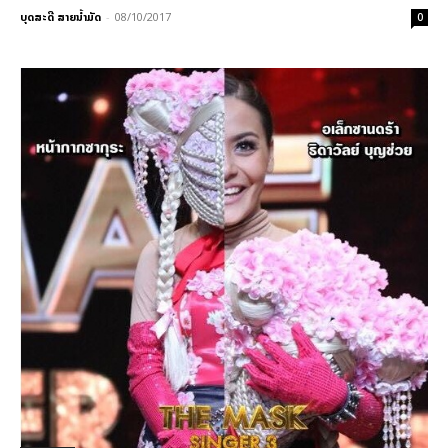
ບຸດສະດີ ສາຍນ້ຳມັດ
-
08/10/2017
0