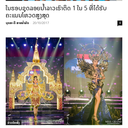
ໃນຮອບຊຸດລອຍນ້ຳລາວເຮົາຕິດ 1 ໃນ 5 ທີ່ໄດ້ຮັບ
ຄະແນນໂຫວດສູງສຸດ
ບຸດສະດີ ສາຍນ້ຳມັດ
-
20/10/2017
0
​ຂ່າວບັນເທິງ