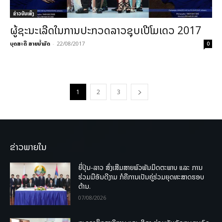
​ຂ່າວບັນເທິງ
ຜູ້ຊະນະເລີດໃນການປະກວດລາວຊຸບເປີໂມເດວ 2017
ບຸດສະດີ ສາຍນ້ຳມັດ
-
22/08/2017
0
1
2
3
ຂ່າວພາຍໃນ
ຍີ່ປຸ່ນ-ລາວ ສົ່ງເສີມສາຍພົວພັນມິດຕະພາບ ແລະ ການ
ຮ່ວມມືອັນດີງາມ ກໍຄືການເປັນຄູ່ຮ່ວມຍຸດທະສາດຮອບ
ດ້ານ.
07/08/2026