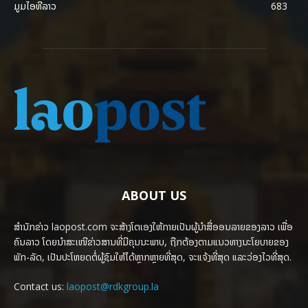
ມູມໄອທີລາວ
683
ABOUT US
ສຳນັກຂ່າວ laopost.com ຈະສ້າງໂຕເອງໃຫ້ກາຍເປັນຜູ້ນຳສື່ອອນລາຍຂອງລາວ ເພື່ອ
ຄົນລາວ ໂດຍນຳສະເໜີຂ່າວສານທີ່ມີຄຸນນະພາບ, ຖືກຕ້ອງຕາມແນວທາງນະໂຍບາຍຂອງ
ພັກ-ລັດ, ເປັນປະໂຫຍດຕໍ່ຜູ້ຊົມໃຫ້ໄດ້ຫຼາກຫຼາຍທີ່ສຸດ, ຈະແຈ້ງທີ່ສຸດ ແລະວ່ອງໄວທີ່ສຸດ.
Contact us:
laopost@rdkgroup.la