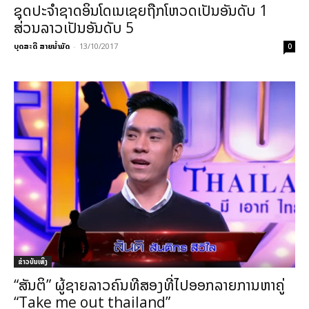
ຊຸດປະຈຳຊາດອິນໂດເນເຊຍຖືກໂຫວດເປັນອັນດັບ 1
ສ່ວນລາວເປັນອັນດັບ 5
ບຸດສະດີ ສາຍນ້ຳມັດ
-
13/10/2017
0
​ຂ່າວບັນເທິງ
“ສັນຕິ” ຜູ້ຊາຍລາວຄົນທີສອງທີ່ໄປອອກລາຍການຫາຄູ່
“Take me out thailand”