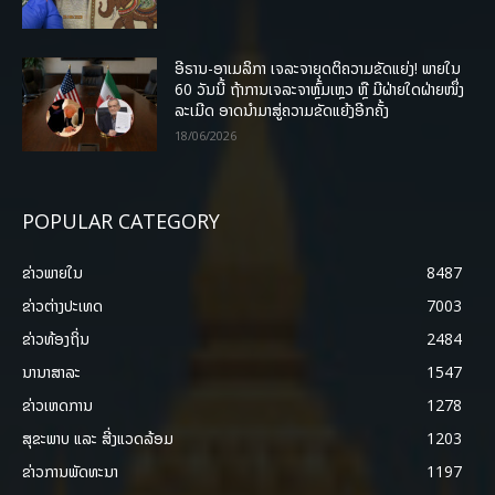
ອີຣານ-ອາເມລິກາ ເຈລະຈາຍຸດຕິຄວາມຂັດແຍ່ງ! ພາຍໃນ
60 ວັນນີ້ ຖ້າການເຈລະຈາຫຼົ້ມເຫຼວ ຫຼື ມີຝ່າຍໃດຝ່າຍໜຶ່ງ
ລະເມີດ ອາດນໍາມາສູ່ຄວາມຂັດແຍ້ງອີກຄັ້ງ
18/06/2026
POPULAR CATEGORY
ຂ່າວພາຍ​ໃນ
8487
ຂ່າວຕ່າງປະເທດ
7003
ຂ່າວທ້ອງຖິ່ນ
2484
ນານາສາລະ
1547
ຂ່າວເຫດການ
1278
ສຸຂະພາບ ແລະ ສີ່ງແວດລ້ອມ
1203
ຂ່າວການພັດທະນາ
1197