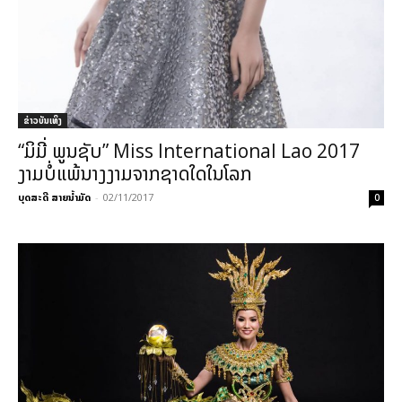
​ຂ່າວບັນເທິງ
“ມິມີ່ ພູນຊັບ” Miss International Lao 2017
ງາມບໍ່ແພ້ນາງງາມຈາກຊາດໃດໃນໂລກ
ບຸດສະດີ ສາຍນ້ຳມັດ
-
02/11/2017
0