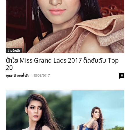
​ຂ່າວບັນເທິງ
ຟ້າໃສ Miss Grand Laos 2017 ຕິດອັນດັບ Top
20
ບຸດສະດີ ສາຍນ້ຳມັດ
-
15/09/2017
0