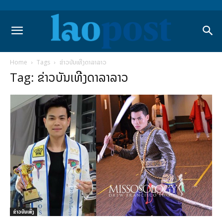
Home
Tags
ຂ່າວບັນເທີງດາລາລາວ
Tag: ຂ່າວບັນເທີງດາລາລາວ
​ຂ່າວບັນເທິງ