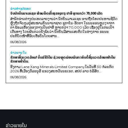
ຂ່າວຕ່າງປະເທດ
ຈັບນັກບິນມາເລເຊຍ ພ້ອມຍຶດເຄື່ອງຂອງກາງ ຢາອີ ຫຼາຍກວ່າ 70,000 ເມັດ
ສຳນັກຂ່າວຕ່າງປະເທດລາຍງານວ່າ ນັກບິນມາເລເຊຍ ອາດຖືກໂທດປະຫານຊີວິດ
ຫຼັງຖືກຈັບກຸມຢູ່ສະໜາມບິນນານາຊາດ ຊູກາໂນ-ຮັດຕາ ໃນນະຄອນຫຼວງຈາກາ
ຕາ ພ້ອມເຄື່ອງຂອງກາງເປັນຢາອີ ຫຼາຍກວ່າ 70,000 ເມັດ ເຊື່ອງຢູ່ໃນກະເປົາ
ເດີນທາງ ໂດຍຜົນກວດຍັງພົບວ່າ ນັກບິນມີສານເສບຕິດໃນຮ່າງກາຍ ຂະນະ
ປະຕິບັດໜ້າທີ່ຂັບເຮືອບິນໂດຍສານ...
06/08/2026
ຂ່າວພາຍ​ໃນ
ຮັກສາສິ່ງແວດລ້ອມ! ບໍ່ແຮ່ໃຕ້ດິນ ຊ່ວຍຫຼຸດຜ່ອນຜົນກະທົບຕໍ່ສິ່ງແວດລ້ອມໜ້າດິນ
ຮັກສາໜ້າດິນ.
ອີງຕາມ Lane Xang Minerals Limited Companyໃນວັນທີ 30 ກໍລະກົດ
2026 ທີ່ເມືອງວິລະບູລີ ແຂວງສະຫວັນນະເຂດ, ສປປ ລາວ ບໍລິສັດ...
06/08/2026
ຂ່າວພາຍໃນ