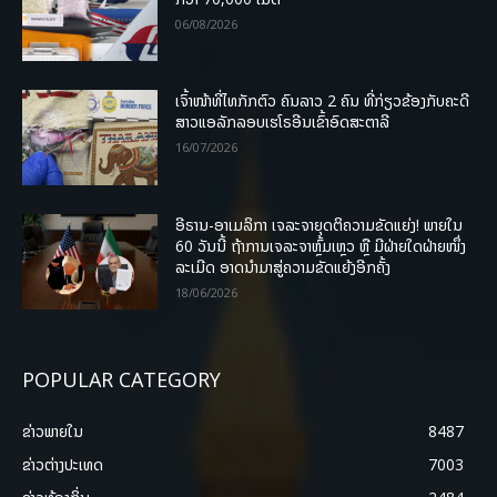
06/08/2026
ເຈົ້າໜ້າທີ່ໄທກັກຕົວ ຄົນລາວ 2 ຄົນ ທີ່ກ່ຽວຂ້ອງກັບຄະດີ
ສາວແອລັກລອບເຮໂຣອີນເຂົ້າອົດສະຕາລີ
16/07/2026
ອີຣານ-ອາເມລິກາ ເຈລະຈາຍຸດຕິຄວາມຂັດແຍ່ງ! ພາຍໃນ
60 ວັນນີ້ ຖ້າການເຈລະຈາຫຼົ້ມເຫຼວ ຫຼື ມີຝ່າຍໃດຝ່າຍໜຶ່ງ
ລະເມີດ ອາດນໍາມາສູ່ຄວາມຂັດແຍ້ງອີກຄັ້ງ
18/06/2026
POPULAR CATEGORY
ຂ່າວພາຍ​ໃນ
8487
ຂ່າວຕ່າງປະເທດ
7003