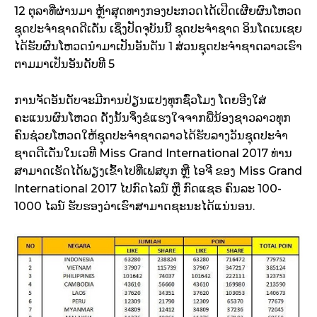
12 ຕຸລາທີ່ຜ່ານມາ ຫຼ້າສຸດທາງກອງປະກວດໄດ້ເປີດເຜີຍຜົນໂຫວດ
ຊຸດປະຈຳຊາດດີເດັ່ນ ເຊິ່ງປັດຈຸບັນນີ້ ຊຸດປະຈຳຊາດ ອິນໂດເນເຊຍ
ໄດ້ຮັບຜົນໂຫວດນຳມາເປັນອັນດັນ 1 ສ່ວນຊຸດປະຈຳຊາດລາວເຮົາ
ຕາມມາເປັນອັນດັບທີ 5
ການຈັດອັນດັບຈະມີການປ່ຽນແປງທຸກຊົ່ວໂມງ ໂດຍອີງໃສ່
ຄະແນນຜົນໂຫວດ ດັ່ງນັ້ນຈິ່ງຂໍແຮງໃຈຈາກພີ່ນ້ອງຊາວລາວທຸກ
ຄົນຊ່ວຍໂຫວດໃຫ້ຊຸດປະຈຳຊາດລາວໄດ້ຮັບລາງວັນຊຸດປະຈຳ
ຊາດດີເດັ່ນໃນເວທີ Miss Grand International 2017 ທ່ານ
ສາມາດເຮັດໄດ້ພຽງເຂົ້າໄປທີ່ເຟສບຸກ ຫຼື ໄອຈີ ຂອງ Miss Grand
International 2017 ໄປກົດໄລນ໌ ຫຼື ກົດແຊຣ ຄົນລະ 100-
1000 ໄລນ໌ ຮັບຮອງວ່າເຮົາສາມາດຊະນະໄດ້ແນ່ນອນ.