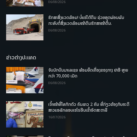
06/08/2026
ຮັກສາສິ່ງແວດລ້ອມ! ບໍ່ແຮ່ໃຕ້ດິນ ຊ່ວຍຫຼຸດຜ່ອນຜົນ
ກະທົບຕໍ່ສິ່ງແວດລ້ອມໜ້າດິນຮັກສາໜ້າດິນ.
06/08/2026
ຂ່າວຕ່າງປະເທດ
ຈັບນັກບິນມາເລເຊຍ ພ້ອມຍຶດເຄື່ອງຂອງກາງ ຢາອີ ຫຼາຍ
ກວ່າ 70,000 ເມັດ
06/08/2026
ເຈົ້າໜ້າທີ່ໄທກັກຕົວ ຄົນລາວ 2 ຄົນ ທີ່ກ່ຽວຂ້ອງກັບຄະດີ
ສາວແອລັກລອບເຮໂຣອີນເຂົ້າອົດສະຕາລີ
16/07/2026