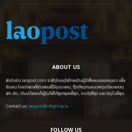
ABOUT US
ສຳນັກຂ່າວ laopost.com ຈະສ້າງໂຕເອງໃຫ້ກາຍເປັນຜູ້ນຳສື່ອອນລາຍຂອງລາວ ເພື່ອ
ຄົນລາວ ໂດຍນຳສະເໜີຂ່າວສານທີ່ມີຄຸນນະພາບ, ຖືກຕ້ອງຕາມແນວທາງນະໂຍບາຍຂອງ
ພັກ-ລັດ, ເປັນປະໂຫຍດຕໍ່ຜູ້ຊົມໃຫ້ໄດ້ຫຼາກຫຼາຍທີ່ສຸດ, ຈະແຈ້ງທີ່ສຸດ ແລະວ່ອງໄວທີ່ສຸດ.
Contact us:
laopost@rdkgroup.la
FOLLOW US