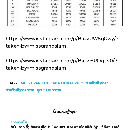
https://www.instagram.com/p/BaJvUW5gGwy/?
taken-by=missgrandslam
https://www.instagram.com/p/BaJwYPOgTs0/?
taken-by=missgrandslam
TAGS
MISS GRAND INTERNATIONAL 2017
ຂ່າວບັນເທີງດາລາ
ຂ່າວບັນເທີງດາລາລາວ
ຊຸດປະຈຳຊາດລາວ
ບົດຄວາມຫຼ້າສຸດ
ຂ່າວພາຍ​ໃນ
ຍີ່ປຸ່ນ-ລາວ ສົ່ງເສີມສາຍພົວພັນມິດຕະພາບ ແລະ ການຮ່ວມມືອັນດີງາມ ກໍຄືການເປັນຄູ່