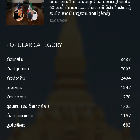
ອີຣານ-ອາເມລິກາ ເຈລະຈາຍຸດຕິຄວາມຂັດແຍ່ງ! ພາຍໃນ
60 ວັນນີ້ ຖ້າການເຈລະຈາຫຼົ້ມເຫຼວ ຫຼື ມີຝ່າຍໃດຝ່າຍໜຶ່ງ
ລະເມີດ ອາດນໍາມາສູ່ຄວາມຂັດແຍ້ງອີກຄັ້ງ
18/06/2026
POPULAR CATEGORY
ຂ່າວພາຍ​ໃນ
8487
ຂ່າວຕ່າງປະເທດ
7003
ຂ່າວທ້ອງຖິ່ນ
2484
ນານາສາລະ
1547
ຂ່າວເຫດການ
1278
ສຸຂະພາບ ແລະ ສີ່ງແວດລ້ອມ
1203
ຂ່າວການພັດທະນາ
1197
ມູມໄອທີລາວ
683