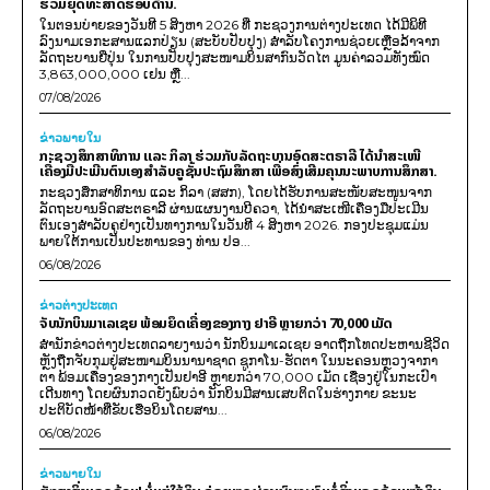
ຮ່ວມຍຸດທະສາດຮອບດ້ານ.
ໃນຕອນບ່າຍຂອງວັນທີ 5 ສິງຫາ 2026 ທີ່ ກະຊວງການຕ່າງປະເທດ ໄດ້ມີພິທີ
ລົງນາມເອກະສານແລກປ່ຽນ (ສະບັບປັບປຸງ) ສໍາລັບໂຄງການຊ່ວຍເຫຼືອລ້າຈາກ
ລັດຖະບານຍີ່ປຸ່ນ ໃນການປັບປຸງສະໜາມບິນສາກົນວັດໄຕ ມູນຄ່າລວມທັງໝົດ
3,863,000,000 ເຢນ ຫຼື...
07/08/2026
ຂ່າວພາຍ​ໃນ
ກະຊວງສຶກສາທິການ ແລະ ກິລາ ຮ່ວມກັບລັດຖະບານອົດສະຕຣາລີ ໄດ້ນຳສະເໜີ
ເຄື່ອງມືປະເມີນຕົນເອງສຳລັບຄູຊັ້ນປະຖົມສຶກສາ ເພື່ອສົ່ງເສີມຄຸນນະພາບການສຶກສາ.
ກະຊວງສຶກສາທິການ ແລະ ກິລາ (ສສກ), ໂດຍໄດ້ຮັບການສະໜັບສະໜູນຈາກ
ລັດຖະບານອົດສະຕຣາລີ ຜ່ານແຜນງານບີຄວາ, ໄດ້ນຳສະເໜີເຄື່ອງມືປະເມີນ
ຕົນເອງສຳລັບຄູຢ່າງເປັນທາງການໃນວັນທີ 4 ສິງຫາ 2026. ກອງປະຊຸມແມ່ນ
ພາຍໃຕ້ການເປັນປະທານຂອງ ທ່ານ ປອ...
06/08/2026
ຂ່າວຕ່າງປະເທດ
ຈັບນັກບິນມາເລເຊຍ ພ້ອມຍຶດເຄື່ອງຂອງກາງ ຢາອີ ຫຼາຍກວ່າ 70,000 ເມັດ
ສຳນັກຂ່າວຕ່າງປະເທດລາຍງານວ່າ ນັກບິນມາເລເຊຍ ອາດຖືກໂທດປະຫານຊີວິດ
ຫຼັງຖືກຈັບກຸມຢູ່ສະໜາມບິນນານາຊາດ ຊູກາໂນ-ຮັດຕາ ໃນນະຄອນຫຼວງຈາກາ
ຕາ ພ້ອມເຄື່ອງຂອງກາງເປັນຢາອີ ຫຼາຍກວ່າ 70,000 ເມັດ ເຊື່ອງຢູ່ໃນກະເປົາ
ເດີນທາງ ໂດຍຜົນກວດຍັງພົບວ່າ ນັກບິນມີສານເສບຕິດໃນຮ່າງກາຍ ຂະນະ
ປະຕິບັດໜ້າທີ່ຂັບເຮືອບິນໂດຍສານ...
06/08/2026
ຂ່າວພາຍ​ໃນ