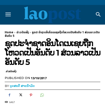
Home
​ຂ່າວບັນເທິງ
ຊຸດປະຈຳຊາດອິນໂດເນເຊຍຖືກໂຫວດເປັນອັນດັບ 1 ສ່ວນລາວເປັນ
ອັນດັບ 5
ຊຸດປະຈຳຊາດອິນໂດເນເຊຍຖືກ
ໂຫວດເປັນອັນດັບ 1 ສ່ວນລາວເປັນ
ອັນດັບ 5
​ຂ່າວບັນເທິງ
13/10/2017
PUBLISHED ON
BY
ບຸດສະດີ ສາຍນ້ຳມັດ
6467