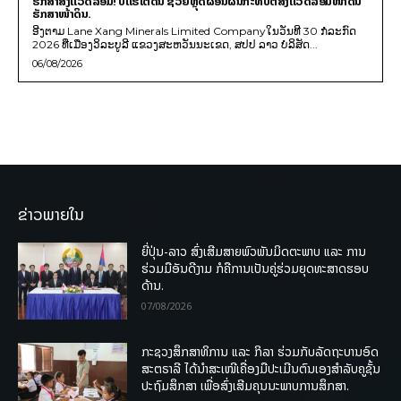
ຮັກສາສິ່ງແວດລ້ອມ! ບໍ່ແຮ່ໃຕ້ດິນ ຊ່ວຍຫຼຸດຜ່ອນຜົນກະທົບຕໍ່ສິ່ງແວດລ້ອມໜ້າດິນ
ຮັກສາໜ້າດິນ.
ອີງຕາມ Lane Xang Minerals Limited Companyໃນວັນທີ 30 ກໍລະກົດ
2026 ທີ່ເມືອງວິລະບູລີ ແຂວງສະຫວັນນະເຂດ, ສປປ ລາວ ບໍລິສັດ...
06/08/2026
ຂ່າວພາຍໃນ
ຍີ່ປຸ່ນ-ລາວ ສົ່ງເສີມສາຍພົວພັນມິດຕະພາບ ແລະ ການ
ຮ່ວມມືອັນດີງາມ ກໍຄືການເປັນຄູ່ຮ່ວມຍຸດທະສາດຮອບ
ດ້ານ.
07/08/2026
ກະຊວງສຶກສາທິການ ແລະ ກິລາ ຮ່ວມກັບລັດຖະບານອົດ
ສະຕຣາລີ ໄດ້ນຳສະເໜີເຄື່ອງມືປະເມີນຕົນເອງສຳລັບຄູຊັ້ນ
ປະຖົມສຶກສາ ເພື່ອສົ່ງເສີມຄຸນນະພາບການສຶກສາ.