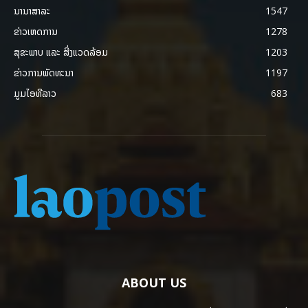
ນານາສາລະ
1547
ຂ່າວເຫດການ
1278
ສຸຂະພາບ ແລະ ສີ່ງແວດລ້ອມ
1203
ຂ່າວການພັດທະນາ
1197
ມູມໄອທີລາວ
683
ABOUT US