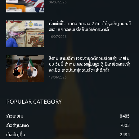
06/08/2026
ເຈົ້າໜ້າທີ່ໄທກັກຕົວ ຄົນລາວ 2 ຄົນ ທີ່ກ່ຽວຂ້ອງກັບຄະດີ
ສາວແອລັກລອບເຮໂຣອີນເຂົ້າອົດສະຕາລີ
16/07/2026
ອີຣານ-ອາເມລິກາ ເຈລະຈາຍຸດຕິຄວາມຂັດແຍ່ງ! ພາຍໃນ
60 ວັນນີ້ ຖ້າການເຈລະຈາຫຼົ້ມເຫຼວ ຫຼື ມີຝ່າຍໃດຝ່າຍໜຶ່ງ
ລະເມີດ ອາດນໍາມາສູ່ຄວາມຂັດແຍ້ງອີກຄັ້ງ
18/06/2026
POPULAR CATEGORY
ຂ່າວພາຍ​ໃນ
8485
ຂ່າວຕ່າງປະເທດ
7003
ຂ່າວທ້ອງຖິ່ນ
2484