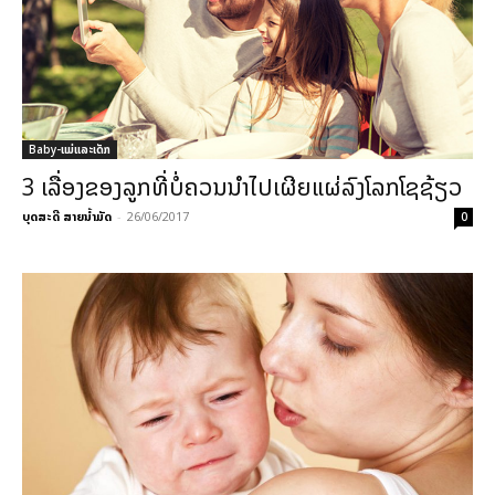
Baby-ແມ່ແລະເດັກ
3 ເລື່ອງຂອງລູກທີ່ບໍ່ຄວນນຳໄປເຜີຍແຜ່ລົງໂລກໂຊຊ້ຽວ
ບຸດສະດີ ສາຍນ້ຳມັດ
-
26/06/2017
0