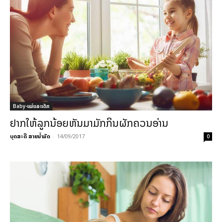
Baby-ແມ່ແລະເດັກ
ຢາກໃຫ້ລູກນ້ອຍຫັນມາມັກກິນຜັກຄວນອ່ານ
ບຸດສະດີ ສາຍນ້ຳມັດ
-
14/09/2017
0