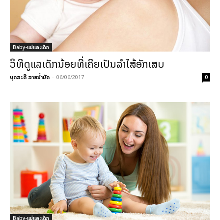
Baby-ແມ່ແລະເດັກ
ວິທີດູແລເດັກນ້ອຍທີ່ເຄີຍເປັນລຳໄສ້ອັກເສບ
ບຸດສະດີ ສາຍນ້ຳມັດ
-
06/06/2017
0
Baby-ແມ່ແລະເດັກ