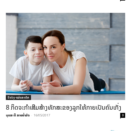
Baby-ແມ່ແລະເດັກ
8 ກິດຈະກຳເສີມສ້າງທັກສະຂອງລູກໃຫ້ກາຍເປັນຄົນເກັ່ງ
ບຸດສະດີ ສາຍນ້ຳມັດ
-
16/05/2017
0