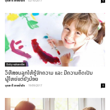
ບຸດສະດີ ສາຍນ້ຳມັດ
-
02/10/2017
0
Baby-ແມ່ແລະເດັກ
ວິທີສອນລູກໃຫ້ຮູ້ຈັກຄວາມ ແລະ ມີຄວາມຄິດເປັນ
ຜູ້ໃຫຍ່ແຕ່ຍັງນ້ອຍ
ບຸດສະດີ ສາຍນ້ຳມັດ
-
19/09/2017
0