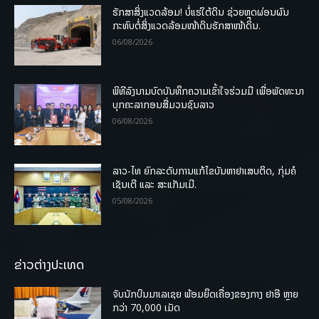
ຮັກສາສິ່ງແວດລ້ອມ! ບໍ່ແຮ່ໃຕ້ດິນ ຊ່ວຍຫຼຸດຜ່ອນຜົນ
ກະທົບຕໍ່ສິ່ງແວດລ້ອມໜ້າດິນຮັກສາໜ້າດິນ.
06/08/2026
ພິທີລົງນາມບົດບັນທຶກຄວາມເຂົ້າໃຈຮ່ວມມື ເພື່ອພັດທະນາ
ບຸກຄະລາກອນສື່ມວນຊົນລາວ
06/08/2026
ລາວ-ໄທ ຍົກລະດັບການແກ້ໄຂບັນຫາຢາເສບຕິດ, ກຸ່ມຄໍ
ເຊັນເຕີ ແລະ ສະແກັມເມີ.
05/08/2026
ຂ່າວຕ່າງປະເທດ
ຈັບນັກບິນມາເລເຊຍ ພ້ອມຍຶດເຄື່ອງຂອງກາງ ຢາອີ ຫຼາຍ
ກວ່າ 70,000 ເມັດ