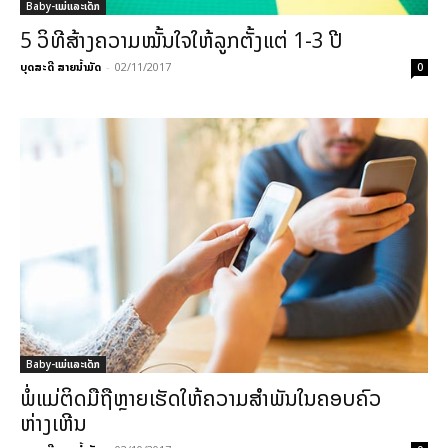
Baby-ແມ່ແລະເດັກ
5 ວິທີສ້າງຄວາມໝັ້ນໃຈໃຫ້ລູກຕັ້ງແຕ່ 1-3 ປີ
ບຸດສະດີ ສາຍນ້ຳມັດ
-
02/11/2017
0
Baby-ແມ່ແລະເດັກ
ພໍ່ແມ່ຕິດມືຖືຫຼາຍເຮັດໃຫ້ຄວາມສຳພັນໃນຄອບຄົວ
ຫ່າງເຫີນ