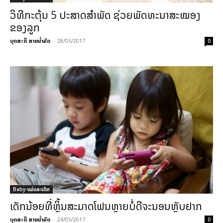
ວິທີກະຕຸ້ນ 5 ປະສາດສຳພັດ ຊ່ວຍພັດທະນາສະໝອງ
ຂອງລູກ
ບຸດສະດີ ສາຍນ້ຳມັດ
-
28/05/2017
0
Baby-ແມ່ແລະເດັກ
ເດັກນ້ອຍທີ່ຫຼິ້ນສະມາດໂຟນຫຼາຍບໍ່ດີຈະນອນຫຼັບຢາກ
ບຸດສະດີ ສາຍນ້ຳມັດ
-
24/05/2017
0