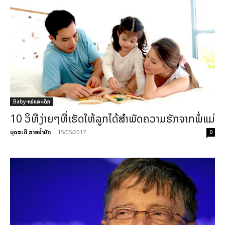
Baby-ແມ່ແລະເດັກ
10 ວິທີງ່າຍໆທີ່ເຮັດໃຫ້ລູກໄດ້ສຳພັດຄວາມຮັກຈາກພໍ່ແມ່
ບຸດສະດີ ສາຍນ້ຳມັດ
-
15/05/2017
0