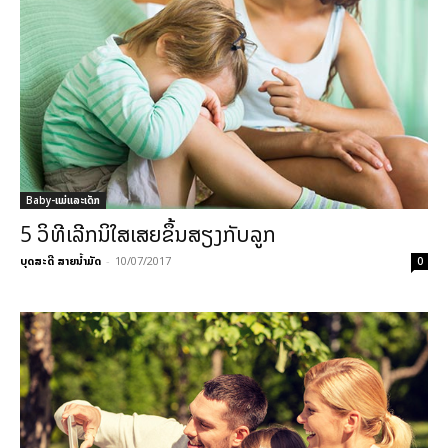
Baby-ແມ່ແລະເດັກ
5 ວິທີເລີກນິໃສເສຍຂຶ້ນສຽງກັບລູກ
ບຸດສະດີ ສາຍນ້ຳມັດ
-
10/07/2017
0