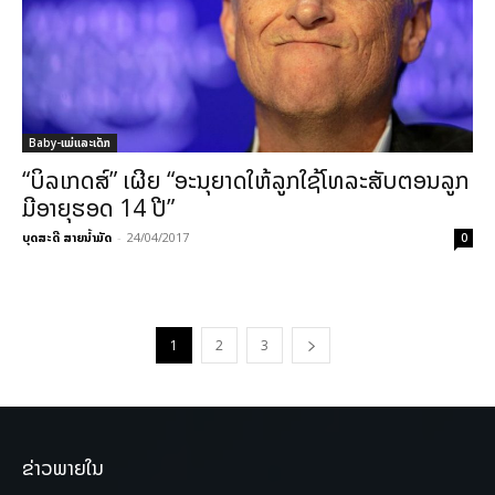
Baby-ແມ່ແລະເດັກ
“ບິລເກດສ໌” ເຜີຍ “ອະນຸຍາດໃຫ້ລູກໃຊ້ໂທລະສັບຕອນລູກ
ມີອາຍຸຮອດ 14 ປີ”
ບຸດສະດີ ສາຍນ້ຳມັດ
-
24/04/2017
0
1
2
3
ຂ່າວພາຍໃນ