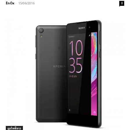
ÊnÖx
-
15/06/2016
0
ມູມໄອທີລາວ