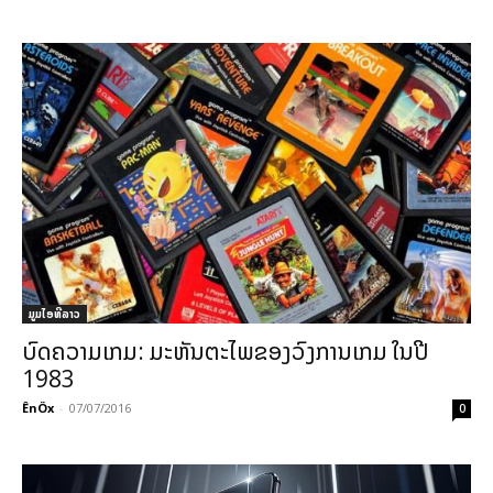
ມູມໄອທີລາວ
ບົດຄວາມເກມ: ມະຫັນຕະໄພຂອງວົງການເກມ ໃນປີ
1983
ÊnÖx
-
07/07/2016
0