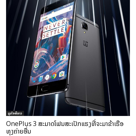
ມູມໄອທີລາວ
OnePlus 3 ສະມາດໂຟນສະເປັກແຮງທີ່ຈະມາຂ້າເຮືອ
ທຸງຄ່າຍອື່ນ