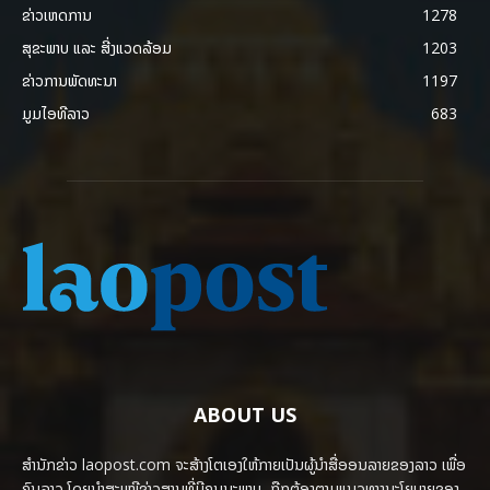
ຂ່າວເຫດການ
1278
ສຸຂະພາບ ແລະ ສີ່ງແວດລ້ອມ
1203
ຂ່າວການພັດທະນາ
1197
ມູມໄອທີລາວ
683
ABOUT US
ສຳນັກຂ່າວ laopost.com ຈະສ້າງໂຕເອງໃຫ້ກາຍເປັນຜູ້ນຳສື່ອອນລາຍຂອງລາວ ເພື່ອ
ຄົນລາວ ໂດຍນຳສະເໜີຂ່າວສານທີ່ມີຄຸນນະພາບ, ຖືກຕ້ອງຕາມແນວທາງນະໂຍບາຍຂອງ