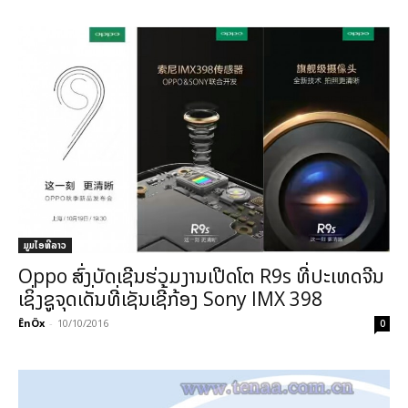
ມູມໄອທີລາວ
Oppo ສົ່ງບັດເຊີນຮ່ວມງານເປີດໂຕ R9s ທີ່ປະເທດຈີນ
ເຊິ່ງຊູຈຸດເດັ່ນທີ່ເຊັນເຊີ້ກ້ອງ Sony IMX 398
ÊnÖx
-
10/10/2016
0