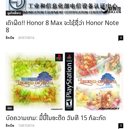
ມູມໄອທີລາວ
ເດົາຜິດ!! Honor 8 Max ຈະໃຊ້ຊື່ວ່າ Honor Note
8
ÊnÖx
-
20/07/2016
0
ເກມ
ບົດຄວາມເກມ: ມື້ນີ້ໃນອະດີດ ວັນທີ 15 ກໍລະກົດ
ÊnÖx
-
15/07/2016
0