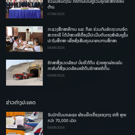
ຮ່ວມມືອັນດີງາມ ກໍຄືການເປັນຄູ່ຮ່ວມຍຸດທະສາດຮອບ
ດ້ານ.
07/08/2026
ກະຊວງສຶກສາທິການ ແລະ ກິລາ ຮ່ວມກັບລັດຖະບານອົດ
ສະຕຣາລີ ໄດ້ນຳສະເໜີເຄື່ອງມືປະເມີນຕົນເອງສຳລັບຄູຊັ້ນ
ປະຖົມສຶກສາ ເພື່ອສົ່ງເສີມຄຸນນະພາບການສຶກສາ.
06/08/2026
ຮັກສາສິ່ງແວດລ້ອມ! ບໍ່ແຮ່ໃຕ້ດິນ ຊ່ວຍຫຼຸດຜ່ອນຜົນ
ກະທົບຕໍ່ສິ່ງແວດລ້ອມໜ້າດິນຮັກສາໜ້າດິນ.
06/08/2026
ຂ່າວຕ່າງປະເທດ
ຈັບນັກບິນມາເລເຊຍ ພ້ອມຍຶດເຄື່ອງຂອງກາງ ຢາອີ ຫຼາຍ
ກວ່າ 70,000 ເມັດ
06/08/2026