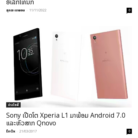
ອີເລັກໂທນິກ
ສຸກສະດາພອນ
-
11/11/2022
0
ຂ່າວ​ໄອ​ທີ
Sony ເປີດໂຕ Xperia L1 ມາພ້ອມ Android 7.0
ແລະຫົວສາກ Qnovo
ÊnÖx
-
21/03/2017
0