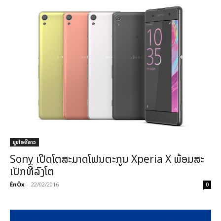
ມູມໄອທີລາວ
Sony ເປີດໂຕສະມາດໂຟນຕະກູນ Xperia X ພ້ອມສະ
ເປັກທີ່ລົງໂຕ
ÊnÖx
-
22/02/2016
0