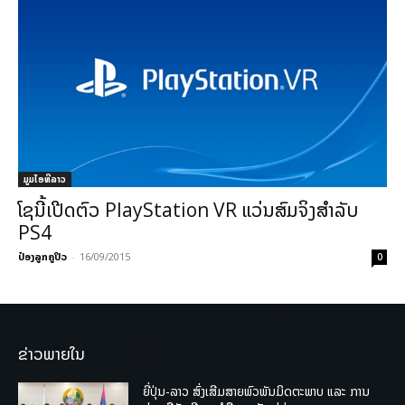
ມູມໄອທີລາວ
ໂຊນີ້ເປີດຕົວ PlayStation VR ແວ່ນສົມຈິງສຳລັບ
PS4
ປ໋ອງລູກຄູປິວ
-
16/09/2015
0
ຂ່າວພາຍໃນ
ຍີ່ປຸ່ນ-ລາວ ສົ່ງເສີມສາຍພົວພັນມິດຕະພາບ ແລະ ການ