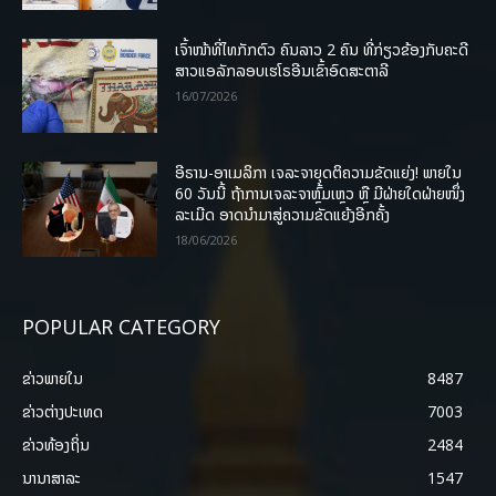
ເຈົ້າໜ້າທີ່ໄທກັກຕົວ ຄົນລາວ 2 ຄົນ ທີ່ກ່ຽວຂ້ອງກັບຄະດີ
ສາວແອລັກລອບເຮໂຣອີນເຂົ້າອົດສະຕາລີ
16/07/2026
ອີຣານ-ອາເມລິກາ ເຈລະຈາຍຸດຕິຄວາມຂັດແຍ່ງ! ພາຍໃນ
60 ວັນນີ້ ຖ້າການເຈລະຈາຫຼົ້ມເຫຼວ ຫຼື ມີຝ່າຍໃດຝ່າຍໜຶ່ງ
ລະເມີດ ອາດນໍາມາສູ່ຄວາມຂັດແຍ້ງອີກຄັ້ງ
18/06/2026
POPULAR CATEGORY
ຂ່າວພາຍ​ໃນ
8487
ຂ່າວຕ່າງປະເທດ
7003
ຂ່າວທ້ອງຖິ່ນ
2484
ນານາສາລະ
1547