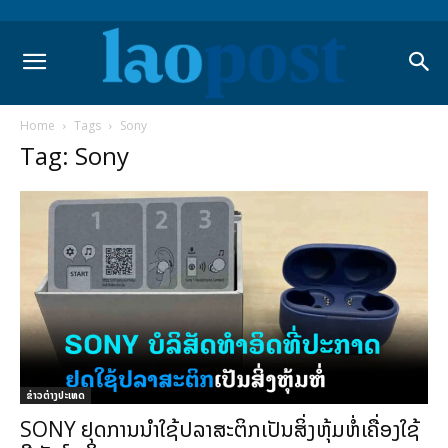
Home
Tags
Sony
Tag: Sony
ຂ່າວຕ່າງປະເທດ
SONY ຢຸດການນຳໃຊ້ປລາສະຕິກເປັນສິ່ງຫຸ້ມຫໍ່ເຄື່ອງໃຊ້