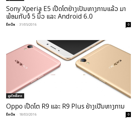
Sony Xperia E5 ເປີດໂຕຢ່າງເປັນທາງການແລ້ວ ມາ
ພ້ອມກັບຈໍ 5 ນິ້ວ ແລະ Android 6.0
ÊnÖx
-
31/05/2016
0
ມູມໄອທີລາວ
Oppo ເປີດໂຕ R9 ແລະ R9 Plus ຢ່າງເປັັນທາງການ
ÊnÖx
-
18/03/2016
0