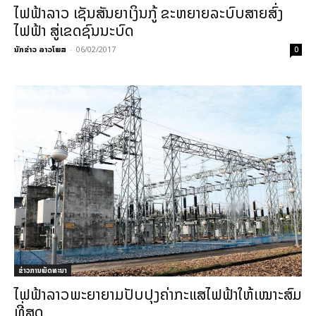
ໄຟຟ້າລາວ ເຊັນສັນຍາເງິນກູ້ ຂະຫຍາຍລະບົບສາຍສົ່ງ
ໄຟຟ້າ ສູ່ເຂດຊົນນະບົດ
ນັກຂ່າວ ລາວໂພສ
-
06/02/2017
0
ຂ່າວການພັດທະນາ
ໄຟຟ້າລາວພະຍາຍາມປັບປຸງຄ່າກະແສໄຟຟ້າໃຫ້ເໝາະສົມ
ທີ່ສຸດ