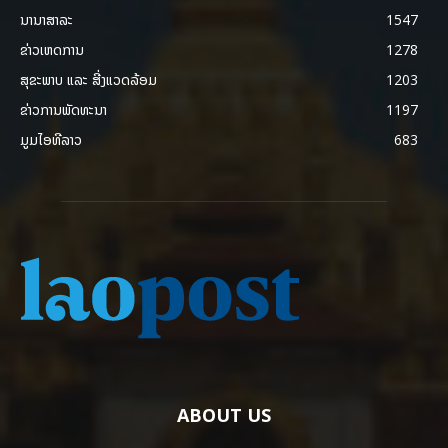
ນານາສາລະ
1547
ຂ່າວເຫດການ
1278
ສຸຂະພາບ ແລະ ສີ່ງແວດລ້ອມ
1203
ຂ່າວການພັດທະນາ
1197
ມູມໄອທີລາວ
683
ABOUT US