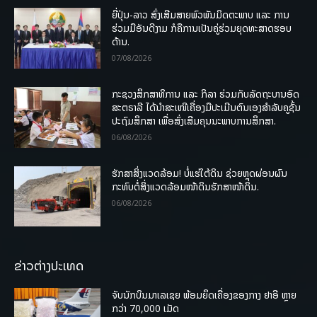
ຍີ່ປຸ່ນ-ລາວ ສົ່ງເສີມສາຍພົວພັນມິດຕະພາບ ແລະ ການ
ຮ່ວມມືອັນດີງາມ ກໍຄືການເປັນຄູ່ຮ່ວມຍຸດທະສາດຮອບ
ດ້ານ.
07/08/2026
ກະຊວງສຶກສາທິການ ແລະ ກິລາ ຮ່ວມກັບລັດຖະບານອົດ
ສະຕຣາລີ ໄດ້ນຳສະເໜີເຄື່ອງມືປະເມີນຕົນເອງສຳລັບຄູຊັ້ນ
ປະຖົມສຶກສາ ເພື່ອສົ່ງເສີມຄຸນນະພາບການສຶກສາ.
06/08/2026
ຮັກສາສິ່ງແວດລ້ອມ! ບໍ່ແຮ່ໃຕ້ດິນ ຊ່ວຍຫຼຸດຜ່ອນຜົນ
ກະທົບຕໍ່ສິ່ງແວດລ້ອມໜ້າດິນຮັກສາໜ້າດິນ.
06/08/2026
ຂ່າວຕ່າງປະເທດ
ຈັບນັກບິນມາເລເຊຍ ພ້ອມຍຶດເຄື່ອງຂອງກາງ ຢາອີ ຫຼາຍ
ກວ່າ 70,000 ເມັດ