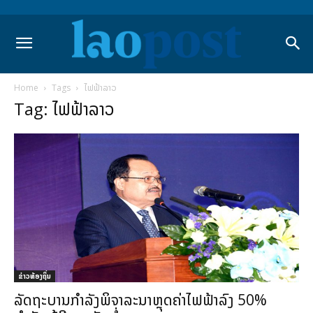
Home
Tags
ໄຟຟ້າລາວ
Tag: ໄຟຟ້າລາວ
ຂ່າວທ້ອງຖິ່ນ
ລັດຖະບານກຳລັງພິຈາລະນາຫຼຸດຄ່າໄຟຟ້າລົງ 50%