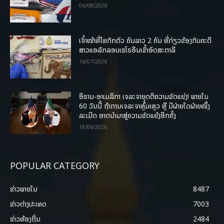
06/08/2026
ເຈົ້າໜ້າທີ່ໄທກັກຕົວ ຄົນລາວ 2 ຄົນ ທີ່ກ່ຽວຂ້ອງກັບຄະດີ
ສາວແອລັກລອບເຮໂຣອີນເຂົ້າອົດສະຕາລີ
16/07/2026
ອີຣານ-ອາເມລິກາ ເຈລະຈາຍຸດຕິຄວາມຂັດແຍ່ງ! ພາຍໃນ
60 ວັນນີ້ ຖ້າການເຈລະຈາຫຼົ້ມເຫຼວ ຫຼື ມີຝ່າຍໃດຝ່າຍໜຶ່ງ
ລະເມີດ ອາດນໍາມາສູ່ຄວາມຂັດແຍ້ງອີກຄັ້ງ
18/06/2026
POPULAR CATEGORY
ຂ່າວພາຍ​ໃນ
8487
ຂ່າວຕ່າງປະເທດ
7003
ຂ່າວທ້ອງຖິ່ນ
2484