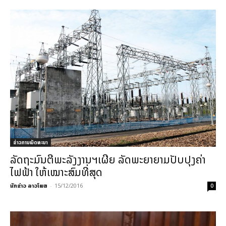
ຂ່າວການພັດທະນາ
ລັດຖະມົນຕີພະລັງງານຯເຜີຍ ລັດພະຍາຍາມປັບປຸງຄ່າ
ໄຟຟ້າ ໃຫ້ເໝາະສົມທີ່ສຸດ
ນັກຂ່າວ ລາວໂພສ
-
15/12/2016
0