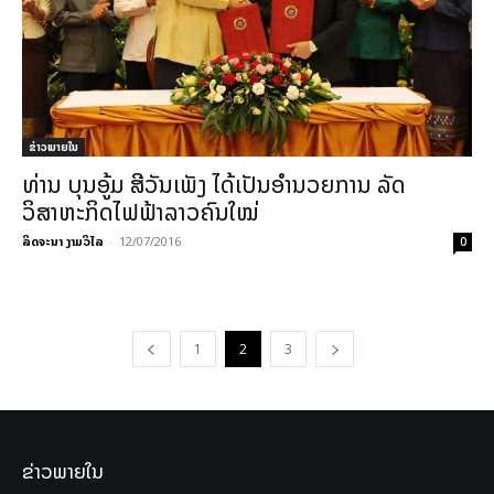
ຂ່າວພາຍ​ໃນ
ທ່ານ ບຸນອູ້ມ ສີວັນເພັງ ໄດ້ເປັນອໍານວຍການ ລັດ
ວິສາຫະກິດໄຟຟ້າລາວຄົນໃໝ່
ລິດຈະນາ ງາມວິໄລ
-
12/07/2016
0
1
2
3
ຂ່າວພາຍໃນ