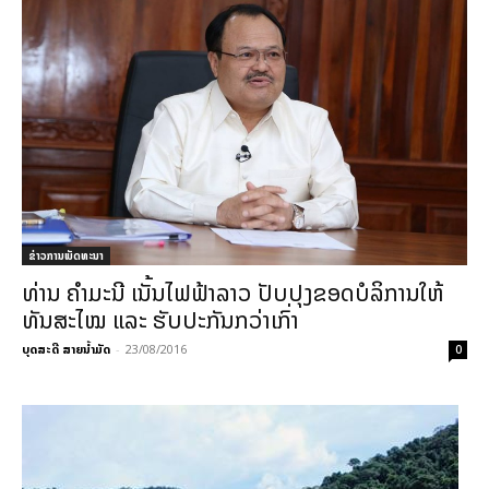
ຂ່າວການພັດທະນາ
ທ່ານ ຄຳມະນີ ເນັ້ນໄຟຟ້າລາວ ປັບປຸງຂອດບໍລິການໃຫ້
ທັນສະໄໝ ແລະ ຮັບປະກັນກວ່າເກົ່າ
ບຸດສະດີ ສາຍນ້ຳມັດ
-
23/08/2016
0