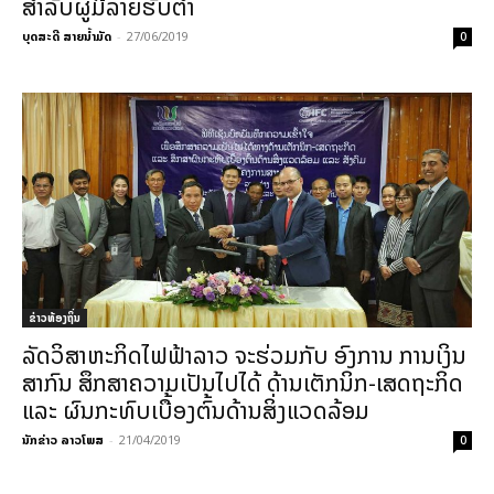
ສຳລັບຜູ້ມີລາຍຮັບຕ່ຳ
ບຸດສະດີ ສາຍນ້ຳມັດ
-
27/06/2019
0
ຂ່າວທ້ອງຖິ່ນ
ລັດວິສາຫະກິດໄຟຟ້າລາວ ຈະຮ່ວມກັບ ອົງການ ການ​ເງິນ​
ສາກົນ ສຶກສາຄວາມເປັນໄປໄດ້ ດ້ານເຕັກນິກ-ເສດຖະກິດ ​
ແລະ ຜົນກະທົບເບື້ອງຕົ້ນດ້ານສິ່ງແວດລ້ອມ
ນັກຂ່າວ ລາວໂພສ
-
21/04/2019
0