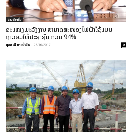
ຂ່າວທ້ອງຖິ່ນ
ຂະແໜງພະລັງງານ ສາມາດສະໜອງໄຟຟ້າໃຊ້ແບບ
ຖາວອນໃຫ້ປະຊາຊົນ ກວມ 94%
ບຸດສະດີ ສາຍນ້ຳມັດ
-
23/10/2017
0