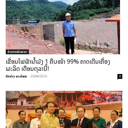
ຂ່າວການພັດທະນາ
ເຂື່ອນໄຟຟ້ານ້ຳມັງ 1 ຄືບໜ້າ 99% ຄາດເດີນເຄື່ອງ
ຜະລິດ ເດືອນຕຸລານີ້!
ນັກຂ່າວ ລາວໂພສ
-
05/08/2016
0