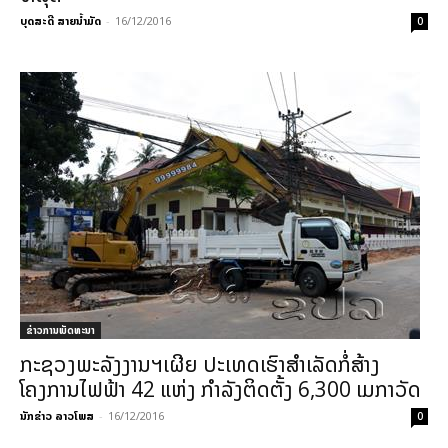
ບຸດສະດີ ສາຍນ້ຳມັດ
-
16/12/2016
0
ຂ່າວການພັດທະນາ
ກະຊວງພະລັງງານຯເຜີຍ ປະເທດເຮົາສຳເລັດກໍ່ສ້າງ
ໂຄງການໄຟຟ້າ 42 ແຫ່ງ ກຳລັງຕິດຕັ້ງ 6,300 ເມກາວັດ
ນັກຂ່າວ ລາວໂພສ
-
16/12/2016
0