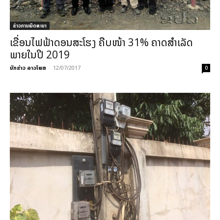
ຂ່າວການພັດທະນາ
ເຂື່ອນໄຟຟ້າດອນສະໂຮງ ຄືບໜ້າ 31% ຄາດສໍາເລັດ
ພາຍໃນປີ 2019
ນັກຂ່າວ ລາວໂພສ
-
12/07/2017
0