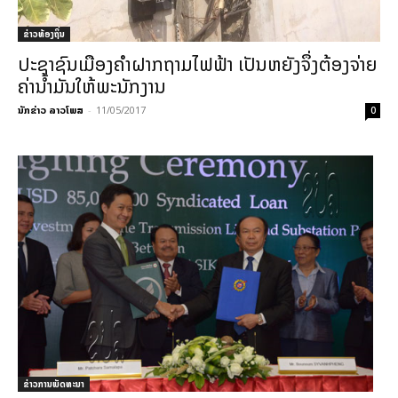
ຂ່າວທ້ອງຖິ່ນ
ປະຊາຊົນເມືອງຄຳຝາກຖາມໄຟຟ້າ ເປັນຫຍັງຈຶ່ງຕ້ອງຈ່າຍ
ຄ່ານໍ້າມັນໃຫ້ພະນັກງານ
ນັກຂ່າວ ລາວໂພສ
-
11/05/2017
0
ຂ່າວການພັດທະນາ