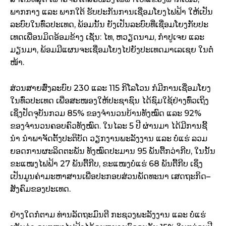
ພາກ
ກາງ
​
ແລະ
ພາກ
ໃຕ້
ຮັບປະກັນ
ການ
ເຊື່ອມ
ໂຍງ
ໄຟຟ້າ
ໃຫ້
ເປັນ
ລະບົບ
ໃນ
ທົ່ວ
ປະ
ເທດ
,
ພ້ອມ
ນັ້ນ
ຍັງ
ເປັນ
ລະບົບ
ທີ່
ເຊື່ອມ
ໂຍງ
ກັບປະ
ເທດ
ເພື່ອນ
ມິດ
ອ້ອມ
ຂ້າງ ​ເຊັ່ນ:
ໄທ
,
ຫວຽດນາມ
,
ກຳປູ
ເຈຍ
ແລະ
ມຽນມາ,
ພ້ອມ
ມີ
ແຜນ
ຈະ
ເຊື່ອມ
ໂຍງ
ໄປ
ຍັງ
ປະ
ເທດ
ມາ
ເລ
ເຊຍ
ໃນຕໍ່
ໜ້າ
.
ສ່ວນ
ສາຍ
ສົ່ງ
ລະບົບ
230 ​
ແລະ
115
ກິ
ໂລ
ໂວ
ນ
ກໍ
ມີ
ການ
ເຊື່ອມ
ໂຍງ
ໃນ
ທົ່ວ
ປະ
ເທດ
ເພື່ອ
ສະໜອງ
ໃຫ້
ປະຊາຊົນ
​​
ໄດ້
ຊົມ
ໃຊ້ຢ່າງ
ທົ່ວ
ເຖິງ
ເຊິ່ງປັດຈຸບັນ
ກວມ
85%
ຂອງ
ຈຳນວນບ້ານທັງໝົດ
​
ແລະ
92%
ຂອງ
ຈຳນວນ
ຄອບຄົວ
ທັງໝົດ
.
ໃນ
ໄລະ
5
ປີ ຜ່ານມາ
​
ໄດ້
ມີ
ການ
ຊີ້
ນຳ
ນຳພາ
ຈັດ
ຕັ້ງ
ປະຕິບັດ
​
ວຽກງານ
ພະລັງງານ
​
ແລະ
ບໍ່
ແຮ່
ລວມ
ຍອດການຜະລິດຕະພັນ ທັງໝົດປະມານ
95
ພັນ
ຕື້
ກວ່າ
ກີບ
, ​
ໃນ
ນັ້ນ
ຂະ
ແໜງ
ໄຟຟ້າ
27
ພັນ
ຕື້
ກີບ
,
ຂະ
ແໜງບໍ່
ແຮ່
68
ພັນ
ຕື້
ກີບ
​
ເຊິ່ງ
ເປັນ
ມູນ
ຄ່າ
ມະຫາສານ
ເພື່ອ
ປະກອບສ່ວນ
ພັດທະນາ
ເສດຖະກິດ
–
ສັງຄົມ
ຂອງ
ປະ
ເທດ
.
ຢ່າງ
ໃດ
ກໍ
ຕາມ
​
ທ່ານລັດຖະມົນຕີ
​
ກະຊວງ
ພະລັງງານ
​
ແລະ
ບໍ່
ແຮ່