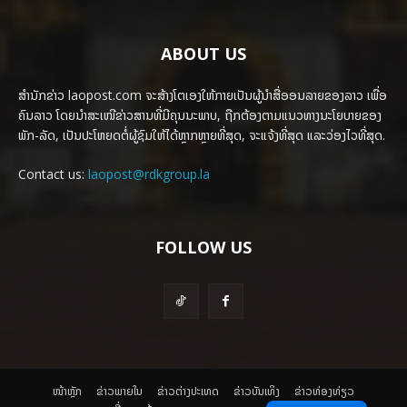
ABOUT US
ສຳນັກຂ່າວ laopost.com ຈະສ້າງໂຕເອງໃຫ້ກາຍເປັນຜູ້ນຳສື່ອອນລາຍຂອງລາວ ເພື່ອ
ຄົນລາວ ໂດຍນຳສະເໜີຂ່າວສານທີ່ມີຄຸນນະພາບ, ຖືກຕ້ອງຕາມແນວທາງນະໂຍບາຍຂອງ
ພັກ-ລັດ, ເປັນປະໂຫຍດຕໍ່ຜູ້ຊົມໃຫ້ໄດ້ຫຼາກຫຼາຍທີ່ສຸດ, ຈະແຈ້ງທີ່ສຸດ ແລະວ່ອງໄວທີ່ສຸດ.
Contact us:
laopost@rdkgroup.la
FOLLOW US
ໜ້າຫຼັກ
ຂ່າວພາຍ​ໃນ
ຂ່າວຕ່າງປະເທດ
​ຂ່າວບັນເທິງ
​ຂ່າວທ່ອງທ່ຽວ