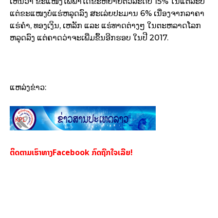
ເຫັນ
ວ່າ
​
ຂະ
ແໜງ
ໄຟຟ້າ
ໄດ້
ຂະຫຍາຍຕົວ
ລະດັບ
15% ​
ໃນ
ແຕ່ລະ
ປີ
​
ແຕ່
ຂະ
ແໜງບໍ່
ແຮ່
ຫລຸດ
ລົງ ສະ
ເລ່ຍປະມານ
6% ​
ເນື່ອງຈາກ
ລາຄາ
ແຮ່
ຄຳ,
ທອງ
ເງິນ, ເຫລັກ
​
ແລະ
​
ແຮ່
ທາດ
ຕ່າງໆ
​
ໃນ
ຕະຫລາດ
ໂລກ
ຫລຸດ
ລົງ
​
ແຕ່
ຄາດ
ວ່າ
ຈະ
ເພີ່ມ
ຂຶ້ນ
ອີກ
ຮອບ
​
ໃນ
ປີ
2017.
ແຫລ່ງຂ່າວ:
ຕິດຕາມເຮົາທາງFacebook ກົດຖືກໃຈເລີຍ!