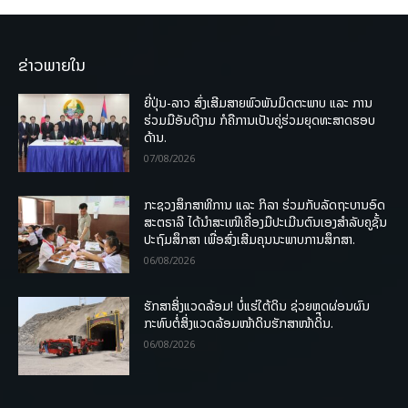
ຂ່າວພາຍໃນ
ຍີ່ປຸ່ນ-ລາວ ສົ່ງເສີມສາຍພົວພັນມິດຕະພາບ ແລະ ການ
ຮ່ວມມືອັນດີງາມ ກໍຄືການເປັນຄູ່ຮ່ວມຍຸດທະສາດຮອບ
ດ້ານ.
07/08/2026
ກະຊວງສຶກສາທິການ ແລະ ກິລາ ຮ່ວມກັບລັດຖະບານອົດ
ສະຕຣາລີ ໄດ້ນຳສະເໜີເຄື່ອງມືປະເມີນຕົນເອງສຳລັບຄູຊັ້ນ
ປະຖົມສຶກສາ ເພື່ອສົ່ງເສີມຄຸນນະພາບການສຶກສາ.
06/08/2026
ຮັກສາສິ່ງແວດລ້ອມ! ບໍ່ແຮ່ໃຕ້ດິນ ຊ່ວຍຫຼຸດຜ່ອນຜົນ
ກະທົບຕໍ່ສິ່ງແວດລ້ອມໜ້າດິນຮັກສາໜ້າດິນ.
06/08/2026