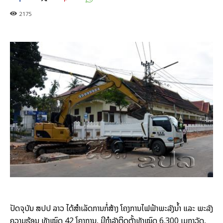
2175
ປັດຈຸບັນ
​
ສປປ
ລາວ
ໄດ້
ສຳ
​ເລັດການກໍ່ສ້າງ
ໂຄງການ
ໄຟຟ້າ
ພະລັງ
ນ້ຳ
​
ແລະ
ພະລັງ
ຄວາມ
ຮ້ອນ ທັງໝົດ
42 ​
ໂຄງການ
,
ມີ
ກຳລັງ
ຕິດ
ຕັ້ງ
ທັງໝົດ
6.300 ​
ເມ
ກາວັດ
,