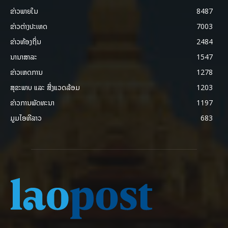
ຂ່າວພາຍ​ໃນ
8487
ຂ່າວຕ່າງປະເທດ
7003
ຂ່າວທ້ອງຖິ່ນ
2484
ນານາສາລະ
1547
ຂ່າວເຫດການ
1278
ສຸຂະພາບ ແລະ ສີ່ງແວດລ້ອມ
1203
ຂ່າວການພັດທະນາ
1197
ມູມໄອທີລາວ
683