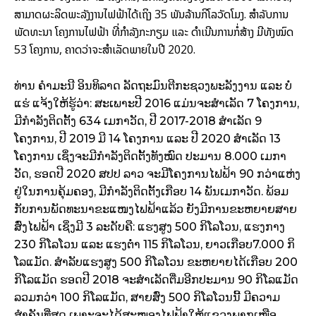
ສາມາດ
ຜະລິດ
ພະລັງງານ
ໄຟຟ້າ
ໄດ້
ເຖິງ
35
ພັນ
ລ້ານ
ກິ
ໂລ
ວັດ
ໂມງ
.
ສຳ
ລັບ
ການ
ພັດທະນາ ໂຄງການ
ໄຟຟ້າ
ທີ່
ກຳລັງ
ກະກຽມ
​
ແລະ
ດຳ
ເນີນ
ການກໍ່ສ້າງ
ມີທັງໝົດ
53 ​
ໂຄງການ
,
ຄາດ
ວ່າ
ຈະ
ສຳ
ເລັດ
ພາຍ
ໃນ
ປີ
2020.
ທ່ານ
ຄຳ
ມະນີ
ອິນ
ທິລາດ
ລັດຖະມົນຕີ
ກະຊວງ
ພະລັງງານ
​
ແລະ
ບໍ່
ແຮ່
​​ແຈ້ງໃຫ້
ຮູ້
ວ່າ
:
ສະ
ເພາະ
ປີ
2016 ​
ແມ່ນ
ຈະ
ສຳ
ເລັດ
7 ​
ໂຄງການ
,
ມີ
ກຳລັງ
ຕິດ
ຕັ້ງ
634 ​
ເມ
ກາ
ວັດ
,
ປີ
2017-2018
ສຳ
ເລັດ
9
ໂຄງການ
,
ປີ
2019
ມີ
14 ​
ໂຄງການ
​
ແລະ
ປີ
2020
ສຳ
ເລັດ
13 ​
ໂຄງການ
​
ເຊິ່ງຈະ
ມີ
ກຳລັງ
ຕິດ
ຕັ້ງທັງໝົດ
ປະມານ
8.000 ​
ເມ
ກາ
ວັດ
,
ຮອດ
ປີ
2020
ສປປ
ລາວ
ຈະ
ມີ
ໂຄງການ
ໄຟຟ້າ
90
ກວ່າ
ແຫ່ງ
ຢູ່
ໃນ
ການ
ຄຸ້ມ
ຄອງ
,
ມີ
ກຳລັງ
ຕິດ
ຕັ້ງ
ເກືອບ
14
ພັນ
ເມ
ກາ
ວັດ
.
ພ້ອມ
ກັບການ
ພັດທະນາ
ຂະ
ແໜງ
ໄຟຟ້າ
ແລ້ວ
ຍັງ
ມີ
ການ
ຂະຫຍາຍ
ສາຍ
ສົ່ງ
ໄຟຟ້າ
​
ເຊິ່ງມີ
3
ລະດັບ
ຄື
: ​
ແຮງ
ສູງ
500
ກິ
ໂລ
ໂວ
ນ
, ​
ແຮງ
ກາງ
230
ກິ
ໂລ
ໂວ
ນ
​
ແລະ
​
ແຮງ
ຕ່ຳ
115
ກິ
ໂລ
ໂວ
ນ
,
ຍາວ
ເກືອບ
7.000
ກິ
ໂລ
ແມັດ
. ​
ສຳລັບ
ແຮງ
ສູງ
500
ກິ
ໂລ
ໂວ
ນ
ຂະຫຍາຍ
ໄດ້
ເກືອບ
200
ກິ
ໂລ
ແມັດ
ຮອດ
ປີ
2018
ຈະ
ສຳ
ເລັດ
ຕື່ມ
ອີກປະມານ
90
ກິ
ໂລ
ແມັດ
ລວມກວ່າ
100
ກິ
ໂລ
ແມັດ
, ​
ສາຍ
ສົ່ງ
500
ກິ
ໂລ
ໂວ
ນນີ້
ມີ
ຄວາມ
ສຳຄັນ
ທີ່
ສຸດ
​
ເພາະ
ຈະ
ໄດ້
ສະໜອງ
ໄຟຟ້າ
ໃຫ້
ແຂວງ
ພາກ
ເໜືອ
,