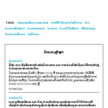
TAGS
ກະຊວງພະລັງງານ ແລະ ບໍ່ແຮ່
ການກໍ່ສ້າງໂຄງການໄຟຟ້າລາວ
ຂ່າວ
ຂ່າວການພັດທະນາ
ຂ່າວປະເທດລາວ
ຂ່າວລາວ
ຄຳມະນີ ອິນທິລາດ
ໝໍ້ໄຟອາຊຽນ
ໂຄງການໄຟຟ້າລາວ
ໄຟຟ້າລາວ
ບົດຄວາມຫຼ້າສຸດ
ຂ່າວພາຍ​ໃນ
ຍີ່ປຸ່ນ-ລາວ ສົ່ງເສີມສາຍພົວພັນມິດຕະພາບ ແລະ ການຮ່ວມມືອັນດີງາມ ກໍຄືການເປັນຄູ່
ຮ່ວມຍຸດທະສາດຮອບດ້ານ.
ໃນຕອນບ່າຍຂອງວັນທີ 5 ສິງຫາ 2026 ທີ່ ກະຊວງການຕ່າງປະເທດ ໄດ້ມີພິທີ
ລົງນາມເອກະສານແລກປ່ຽນ (ສະບັບປັບປຸງ) ສໍາລັບໂຄງການຊ່ວຍເຫຼືອລ້າຈາກ
ລັດຖະບານຍີ່ປຸ່ນ ໃນການປັບປຸງສະໜາມບິນສາກົນວັດໄຕ ມູນຄ່າລວມທັງໝົດ
3,863,000,000 ເຢນ ຫຼື...
07/08/2026
ຂ່າວພາຍ​ໃນ
ກະຊວງສຶກສາທິການ ແລະ ກິລາ ຮ່ວມກັບລັດຖະບານອົດສະຕຣາລີ ໄດ້ນຳສະເໜີ
ເຄື່ອງມືປະເມີນຕົນເອງສຳລັບຄູຊັ້ນປະຖົມສຶກສາ ເພື່ອສົ່ງເສີມຄຸນນະພາບການສຶກສາ.