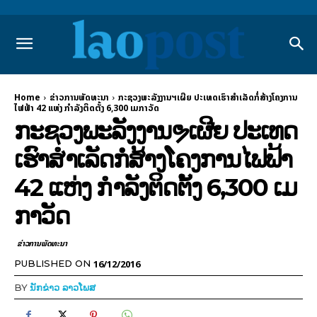
Home
ຂ່າວການພັດທະນາ
ກະຊວງພະລັງງານຯເຜີຍ ປະເທດເຮົາສຳເລັດກໍ່ສ້າງໂຄງການ
ໄຟຟ້າ 42 ແຫ່ງ ກຳລັງຕິດຕັ້ງ 6,300 ເມກາວັດ
ກະຊວງພະລັງງານຯເຜີຍ ປະເທດ
ເຮົາສຳເລັດກໍ່ສ້າງໂຄງການໄຟຟ້າ
42 ແຫ່ງ ກຳລັງຕິດຕັ້ງ 6,300 ເມ
ກາວັດ
ຂ່າວການພັດທະນາ
16/12/2016
PUBLISHED ON
BY
ນັກຂ່າວ ລາວໂພສ