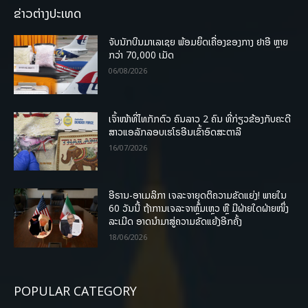
ຂ່າວຕ່າງປະເທດ
ຈັບນັກບິນມາເລເຊຍ ພ້ອມຍຶດເຄື່ອງຂອງກາງ ຢາອີ ຫຼາຍ
ກວ່າ 70,000 ເມັດ
06/08/2026
ເຈົ້າໜ້າທີ່ໄທກັກຕົວ ຄົນລາວ 2 ຄົນ ທີ່ກ່ຽວຂ້ອງກັບຄະດີ
ສາວແອລັກລອບເຮໂຣອີນເຂົ້າອົດສະຕາລີ
16/07/2026
ອີຣານ-ອາເມລິກາ ເຈລະຈາຍຸດຕິຄວາມຂັດແຍ່ງ! ພາຍໃນ
60 ວັນນີ້ ຖ້າການເຈລະຈາຫຼົ້ມເຫຼວ ຫຼື ມີຝ່າຍໃດຝ່າຍໜຶ່ງ
ລະເມີດ ອາດນໍາມາສູ່ຄວາມຂັດແຍ້ງອີກຄັ້ງ
18/06/2026
POPULAR CATEGORY