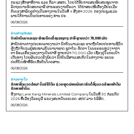
ກະຊວງສຶກສາທິການ ແລະ ກິລາ (ສສກ), ໂດຍໄດ້ຮັບການສະໜັບສະໜູນຈາກ
ລັດຖະບານອົດສະຕຣາລີ ຜ່ານແຜນງານບີຄວາ, ໄດ້ນຳສະເໜີເຄື່ອງມືປະເມີນ
ຕົນເອງສຳລັບຄູຢ່າງເປັນທາງການໃນວັນທີ 4 ສິງຫາ 2026. ກອງປະຊຸມແມ່ນ
ພາຍໃຕ້ການເປັນປະທານຂອງ ທ່ານ ປອ...
06/08/2026
ຂ່າວຕ່າງປະເທດ
ຈັບນັກບິນມາເລເຊຍ ພ້ອມຍຶດເຄື່ອງຂອງກາງ ຢາອີ ຫຼາຍກວ່າ 70,000 ເມັດ
ສຳນັກຂ່າວຕ່າງປະເທດລາຍງານວ່າ ນັກບິນມາເລເຊຍ ອາດຖືກໂທດປະຫານຊີວິດ
ຫຼັງຖືກຈັບກຸມຢູ່ສະໜາມບິນນານາຊາດ ຊູກາໂນ-ຮັດຕາ ໃນນະຄອນຫຼວງຈາກາ
ຕາ ພ້ອມເຄື່ອງຂອງກາງເປັນຢາອີ ຫຼາຍກວ່າ 70,000 ເມັດ ເຊື່ອງຢູ່ໃນກະເປົາ
ເດີນທາງ ໂດຍຜົນກວດຍັງພົບວ່າ ນັກບິນມີສານເສບຕິດໃນຮ່າງກາຍ ຂະນະ
ປະຕິບັດໜ້າທີ່ຂັບເຮືອບິນໂດຍສານ...
06/08/2026
ຂ່າວພາຍ​ໃນ
ຮັກສາສິ່ງແວດລ້ອມ! ບໍ່ແຮ່ໃຕ້ດິນ ຊ່ວຍຫຼຸດຜ່ອນຜົນກະທົບຕໍ່ສິ່ງແວດລ້ອມໜ້າດິນ
ຮັກສາໜ້າດິນ.
ອີງຕາມ Lane Xang Minerals Limited Companyໃນວັນທີ 30 ກໍລະກົດ
2026 ທີ່ເມືອງວິລະບູລີ ແຂວງສະຫວັນນະເຂດ, ສປປ ລາວ ບໍລິສັດ...
06/08/2026