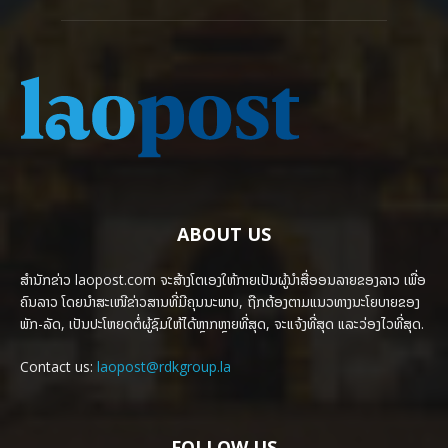
ABOUT US
ສຳນັກຂ່າວ laopost.com ຈະສ້າງໂຕເອງໃຫ້ກາຍເປັນຜູ້ນຳສື່ອອນລາຍຂອງລາວ ເພື່ອ
ຄົນລາວ ໂດຍນຳສະເໜີຂ່າວສານທີ່ມີຄຸນນະພາບ, ຖືກຕ້ອງຕາມແນວທາງນະໂຍບາຍຂອງ
ພັກ-ລັດ, ເປັນປະໂຫຍດຕໍ່ຜູ້ຊົມໃຫ້ໄດ້ຫຼາກຫຼາຍທີ່ສຸດ, ຈະແຈ້ງທີ່ສຸດ ແລະວ່ອງໄວທີ່ສຸດ.
Contact us:
laopost@rdkgroup.la
FOLLOW US