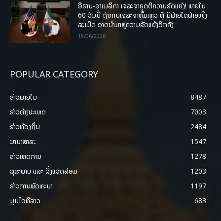
ອີຣານ-ອາເມລິກາ ເຈລະຈາຍຸດຕິຄວາມຂັດແຍ່ງ! ພາຍໃນ
60 ວັນນີ້ ຖ້າການເຈລະຈາຫຼົ້ມເຫຼວ ຫຼື ມີຝ່າຍໃດຝ່າຍໜຶ່ງ
ລະເມີດ ອາດນໍາມາສູ່ຄວາມຂັດແຍ້ງອີກຄັ້ງ
18/06/2026
POPULAR CATEGORY
ຂ່າວພາຍ​ໃນ
8487
ຂ່າວຕ່າງປະເທດ
7003
ຂ່າວທ້ອງຖິ່ນ
2484
ນານາສາລະ
1547
ຂ່າວເຫດການ
1278
ສຸຂະພາບ ແລະ ສີ່ງແວດລ້ອມ
1203
ຂ່າວການພັດທະນາ
1197
ມູມໄອທີລາວ
683