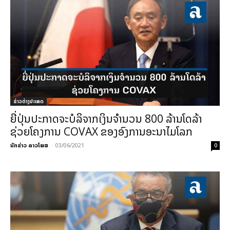
ຂ່າວຕ່າງປະເທດ
ຍີ່ປຸ່ນປະກາດຈະບໍລິຈາກເງິນຈໍານວນ 800 ລ້ານໂດລ້າ
ຊ່ວຍໂຄງການ COVAX ຂອງອົງການອະນາໄມໂລກ
ນັກຂ່າວ ລາວໂພສ
-
03/06/2021
0