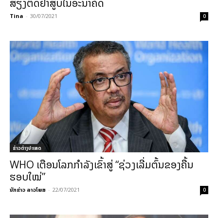
ສ່ຽງຕິດຢາສູບໃນອະນາຄົດ
Tina
-
30/07/2021
0
ຂ່າວຕ່າງປະເທດ
WHO ເຕືອນໂລກກຳລັງເຂົ້າສູ່ “ຊ່ວງເລີ່ມຕົ້ນຂອງຄື້ນ
ຮອບໃໝ່”
ນັກຂ່າວ ລາວໂພສ
-
22/07/2021
0