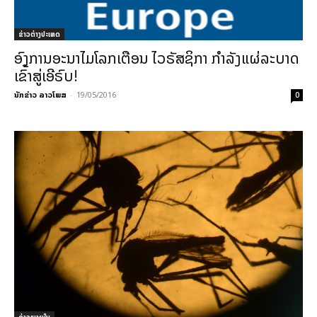
ຂ່າວຕ່າງປະເທດ
ອົງການອະນາໄມໂລກເຕືອນ ໄວຣັສຊິກາ ກຳລັງແຜ່ລະບາດ
ເຂົ້າສູ່ເອີຣົບ!
ນັກຂ່າວ ລາວໂພສ
-
19/05/2016
0