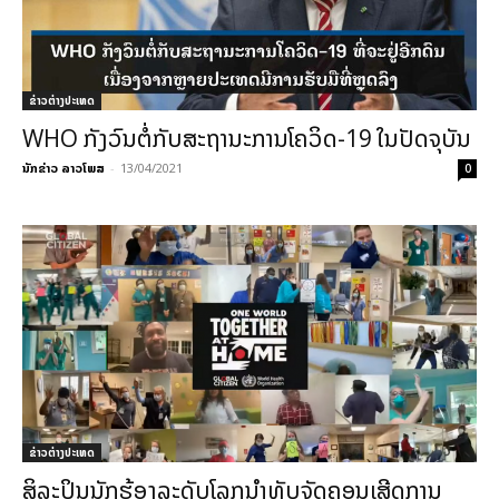
ຂ່າວຕ່າງປະເທດ
WHO ກັງວົນຕໍ່ກັບສະຖານະການໂຄວິດ-19 ໃນປັດຈຸບັນ
ນັກຂ່າວ ລາວໂພສ
-
13/04/2021
0
ຂ່າວຕ່າງປະເທດ
ສິລະປິນນັກຮ້ອງລະດັບໂລກນຳທັບຈັດຄອນເສີດການ