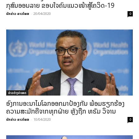
ກຸສົນອອນລາຍ ຂອບໃຈຄົນແນວໜ້າສູ້ໂຄວິດ-19
ນັກຂ່າວ ລາວໂພສ
-
20/04/2020
0
ຂ່າວຕ່າງປະເທດ
ອົງການອະນາໄມໂລກອອກມາປ້ອງກັນ ພ້ອມຮຽກຮ້ອງ
ຄວາມສະມັກຄີຈາກທຸກຝ່າຍ ຫຼັງຖືກ ທຣັມ ວິຈານ
ນັກຂ່າວ ລາວໂພສ
-
10/04/2020
0