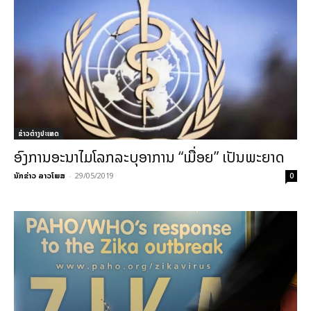
ຂ່າວຕ່າງປະເທດ
ອົງການອະນາໄມໂລກລະບຸອາການ “ເມື່ອຍ” ເປັນພະຍາດ
ນັກຂ່າວ ລາວໂພສ
-
29/05/2019
0