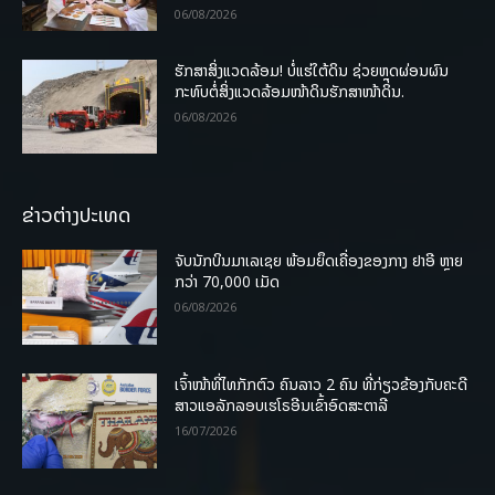
06/08/2026
ຮັກສາສິ່ງແວດລ້ອມ! ບໍ່ແຮ່ໃຕ້ດິນ ຊ່ວຍຫຼຸດຜ່ອນຜົນ
ກະທົບຕໍ່ສິ່ງແວດລ້ອມໜ້າດິນຮັກສາໜ້າດິນ.
06/08/2026
ຂ່າວຕ່າງປະເທດ
ຈັບນັກບິນມາເລເຊຍ ພ້ອມຍຶດເຄື່ອງຂອງກາງ ຢາອີ ຫຼາຍ
ກວ່າ 70,000 ເມັດ
06/08/2026
ເຈົ້າໜ້າທີ່ໄທກັກຕົວ ຄົນລາວ 2 ຄົນ ທີ່ກ່ຽວຂ້ອງກັບຄະດີ
ສາວແອລັກລອບເຮໂຣອີນເຂົ້າອົດສະຕາລີ
16/07/2026