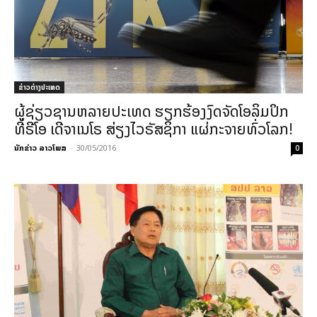
ຂ່າວຕ່າງປະເທດ
ຜູ້ຊ່ຽວຊານຫລາຍປະເທດ ຮຽກຮ້ອງງົດຈັດໂອລິມປິກ
ທີ່ຣີໂອ ເດີຈາເນໂຣ ສ່ຽງໄວຣັສຊິກາ ແຜ່ກະຈາຍທົ່ວໂລກ!
ນັກຂ່າວ ລາວໂພສ
-
30/05/2016
0