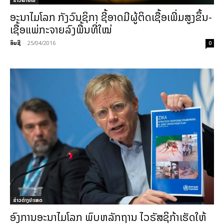
ຂ່າວພາຍ​ໃນ
ອະນາໄມໂລກ ກັງວົນຊິກາ ຊີ້ອາດມີຜູ້ຕິດເຊື້ອເພີ່ມສູງຂຶ້ນ-
ເຊື້ອແພ່ກະຈາຍລົງພື້ນທີ່ໃໝ່
ອິນຊີ
-
25/04/2016
0
ຂ່າວຕ່າງປະເທດ
ອົງການອະນາໄມໂລກ ພົບຫລັກຖານ ໄວຣັສຊິກ້າເຮັດໃຫ້