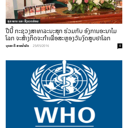
ສຸຂະພາບ ແລະ ສີ່ງແວດລ້ອມ
ປີນີ້ ກະຊວງສາທາລະນະສຸກ ຮ່ວມກັບ ອົງການອະນາໄມ
ໂລກ ຈະສ້າງກິດຈະກໍາເພື່ອສະຫຼອງວັນງົດສູບຢາໂລກ
ບຸດສະດີ ສາຍນ້ຳມັດ
-
25/05/2016
0