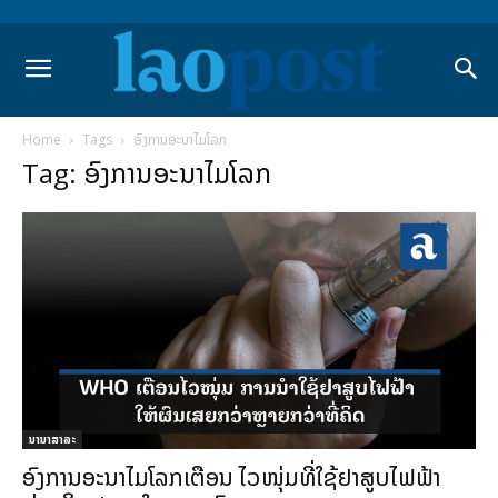
Home
Tags
ອົງການອະນາໄມໂລກ
Tag: ອົງການອະນາໄມໂລກ
ນານາສາລະ
ອົງການອະນາໄມໂລກເຕືອນ ໄວໜຸ່ມທີ່ໃຊ້ຢາສູບໄຟຟ້າ