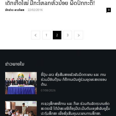
ເດັກເກີດໃໝ່ ມີກະໂຫລກຫົວນ້ອຍ ຜິດປົກກະຕິ!
ນັກຂ່າວ ລາວໂພສ
-
22/02/2016
0
1
2
3
ຂ່າວພາຍໃນ
ຍີ່ປຸ່ນ-ລາວ ສົ່ງເສີມສາຍພົວພັນມິດຕະພາບ ແລະ ການ
ຮ່ວມມືອັນດີງາມ ກໍຄືການເປັນຄູ່ຮ່ວມຍຸດທະສາດຮອບ
ດ້ານ.
07/08/2026
ກະຊວງສຶກສາທິການ ແລະ ກິລາ ຮ່ວມກັບລັດຖະບານອົດ
ສະຕຣາລີ ໄດ້ນຳສະເໜີເຄື່ອງມືປະເມີນຕົນເອງສຳລັບຄູຊັ້ນ
ປະຖົມສຶກສາ ເພື່ອສົ່ງເສີມຄຸນນະພາບການສຶກສາ.