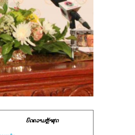
ບົດຄວາມຫຼ້າສຸດ