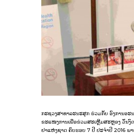
ກະຊວງສາທາລະນະສຸກ ຮ່ວມກັບ ອົງການອະນາໄມ
ຂະແໜງການເພື່ອຮ່ວມສະເຫຼີມສະຫຼອງ ວັນງົດ
ຢາແຫ່ງຊາດ ຄົບຮອບ 7 ປີ ປະຈໍາປີ 2016 ພາຍ