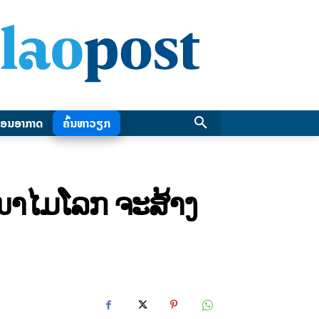
ອນອາກາດ
ຄົ້ນຫາວຽກ
ະນາໄມໂລກ ຈະສ້າງ