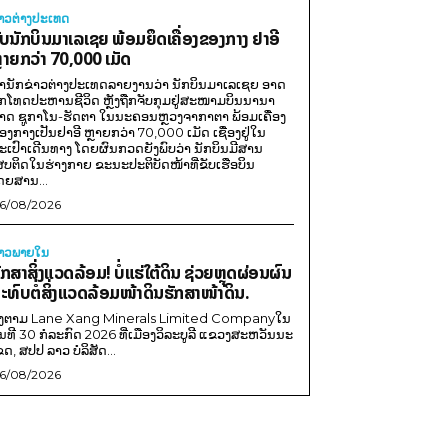
່າວຕ່າງປະເທດ
ັບນັກບິນມາເລເຊຍ ພ້ອມຍຶດເຄື່ອງຂອງກາງ ຢາອີ
ຼາຍກວ່າ 70,000 ເມັດ
ຳນັກຂ່າວຕ່າງປະເທດລາຍງານວ່າ ນັກບິນມາເລເຊຍ ອາດ
ືກໂທດປະຫານຊີວິດ ຫຼັງຖືກຈັບກຸມຢູ່ສະໜາມບິນນານາ
າດ ຊູກາໂນ-ຮັດຕາ ໃນນະຄອນຫຼວງຈາກາຕາ ພ້ອມເຄື່ອງ
ອງກາງເປັນຢາອີ ຫຼາຍກວ່າ 70,000 ເມັດ ເຊື່ອງຢູ່ໃນ
ະເປົາເດີນທາງ ໂດຍຜົນກວດຍັງພົບວ່າ ນັກບິນມີສານ
ສບຕິດໃນຮ່າງກາຍ ຂະນະປະຕິບັດໜ້າທີ່ຂັບເຮືອບິນ
ດຍສານ...
6/08/2026
່າວພາຍ​ໃນ
ັກສາສິ່ງແວດລ້ອມ! ບໍ່ແຮ່ໃຕ້ດິນ ຊ່ວຍຫຼຸດຜ່ອນຜົນ
ະທົບຕໍ່ສິ່ງແວດລ້ອມໜ້າດິນຮັກສາໜ້າດິນ.
ີງຕາມ Lane Xang Minerals Limited Companyໃນ
ັນທີ 30 ກໍລະກົດ 2026 ທີ່ເມືອງວິລະບູລີ ແຂວງສະຫວັນນະ
ຂດ, ສປປ ລາວ ບໍລິສັດ...
6/08/2026