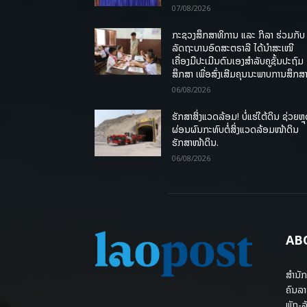
07/08/2026
ກະຊວງສຶກສາທິການ ແລະ ກິລາ ຮ່ວມກັບ
ລັດຖະບານອົດສະຕຣາລີ ໄດ້ນຳສະເໜີ
ເຄື່ອງມືປະເມີນຕົນເອງສຳລັບຄູຊັ້ນປະຖົມ
ສຶກສາ ເພື່ອສົ່ງເສີມຄຸນນະພາບການສຶກສາ
06/08/2026
ຮັກສາສິ່ງແວດລ້ອມ! ບໍ່ແຮ່ໃຕ້ດິນ ຊ່ວຍຫຼ
ຜ່ອນຜົນກະທົບຕໍ່ສິ່ງແວດລ້ອມໜ້າດິນ
ຮັກສາໜ້າດິນ.
06/08/2026
AB
ສຳນັກ
ຄົນລາ
ພັກ-ລັ