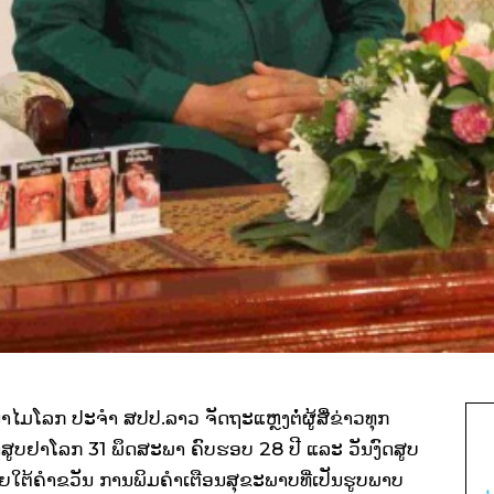
ໂລກ ປະຈໍາ ສປປ.ລາວ ຈັດຖະແຫຼງຕໍ່ຜູ້ສື່ຂ່າວທຸກ
ສູບຢາໂລກ 31 ພຶດສະພາ ຄົບຮອບ 28 ປີ ແລະ ວັນງົດສູບ
ໃຕ້ຄໍາຂວັນ ການພິມຄໍາເຕືອນສຸຂະພາບທີ່ເປັນຮູບພາບ