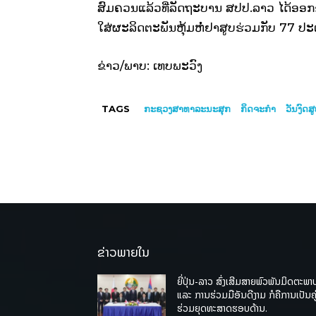
ສົມຄວນແລ້ວທີ່ລັດຖະບານ ສປປ.ລາວ ໄດ້ອອກຂໍ
ໃສ່ຜະລິດຕະພັນຫຸ້ມຫໍ່ຢາສູບຮ່ວມກັບ 77 ປະເ
ຂ່າວ/ພາບ: ເທບພະວົງ
TAGS
ກະຊວງສາທາລະນະສຸກ
ກິດຈະກໍາ
ວັນງົດ
ຂ່າວພາຍໃນ
ຍີ່ປຸ່ນ-ລາວ ສົ່ງເສີມສາຍພົວພັນມິດຕະພາ
ແລະ ການຮ່ວມມືອັນດີງາມ ກໍຄືການເປັນຄູ
ຮ່ວມຍຸດທະສາດຮອບດ້ານ.