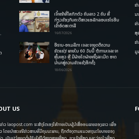
ຂ່
ເຈົ້າໜ້າທີ່ໄທກັກຕົວ ຄົນລາວ 2 ຄົນ ທີ່
ນາ
ກ່ຽວຂ້ອງກັບຄະດີສາວແອລັກລອບເຮໂຣອີນ
ຂ່
ເຂົ້າອົດສະຕາລີ
ສຸ
.
16/07/2026
ຂ່
ອີຣານ-ອາເມລິກາ ເຈລະຈາຍຸດຕິຄວາມ
ຂັດແຍ່ງ! ພາຍໃນ 60 ວັນນີ້ ຖ້າການເຈລະຈາ
ມູ
ຸດ
ຫຼົ້ມເຫຼວ ຫຼື ມີຝ່າຍໃດຝ່າຍໜຶ່ງລະເມີດ ອາດ
ນໍາມາສູ່ຄວາມຂັດແຍ້ງອີກຄັ້ງ
18/06/2026
OUT US
F
ຂ່າວ laopost.com ຈະສ້າງໂຕເອງໃຫ້ກາຍເປັນຜູ້ນຳສື່ອອນລາຍຂອງລາວ ເພື່ອ
ວ ໂດຍນຳສະເໜີຂ່າວສານທີ່ມີຄຸນນະພາບ, ຖືກຕ້ອງຕາມແນວທາງນະໂຍບາຍຂອງ
ດ, ເປັນປະໂຫຍດຕໍ່ຜູ້ຊົມໃຫ້ໄດ້ຫຼາກຫຼາຍທີ່ສຸດ, ຈະແຈ້ງທີ່ສຸດ ແລະວ່ອງໄວທີ່ສຸດ.