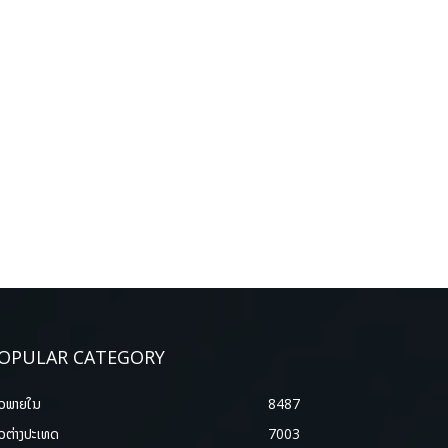
OPULAR CATEGORY
າວພາຍ​ໃນ
8487
າວຕ່າງປະເທດ
7003