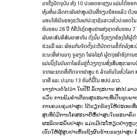
ມາເຖິງປັດຈຸບັນ ທັງ 10 ປະເທດອາຊຽນ ແມ່ນໄດ້ອອກນ
ຫຸ້ມຫໍ່ຜະລິດຕະພັນຢາສູບເປັນທີ່ຮຽບຮ້ອຍແລ້ວ ດ້ວ
ມອບໃຫ້ເປັນຂອງຂວັນແກ່ປະຊາຊົນລາວທົ່ວປະເທດໃນກາ
ຄົບຮອບ 28 ປີ ກໍຄືວັນງົດສູບຢາແຫ່ງຊາດຄົບຮອບ 7 ປີໃ
ພັນທະສົນທິສັນຍາສາກົນ ດັ່ງນັ້ນ ຈິ່ງຮຽກຮ້ອງໃຫ້ຜູ້ດ
ຮ່ວມມື ແລະ ພ້ອມກັນຈັດຕັ້ງປະຕິບັດຕາມຂໍ້ຕົກລົງສະບັບ
ຂະນະທີ່ທ່ານນາງ ຈູລຽດ ໄຟລໂຊຄ໌ ຜູ້ຕາງໜ້າອົງການ
ແມ່ນນຶ່ງໃນບັນດາໄພຂົ່ມຂູ່ຕໍ່ວຽກງານສົ່ງເສີມສຸຂະພາ
ຈາກພະຍາດທີ່ເກີດຈາກຢາສູບ 6 ລ້ານຄົນໃນທົ່ວໂລກ ສ
ນາທີ ແລະ ປະມານ 13 ຄົນຕໍ່ມື້ໃນ ສປປ.ລາວ.
ນາງກ່າວຕໍ່ໄປວ່າ ໃນປີນີ້ ລັດຖະບານ ສປປ.ລາວ
ຂວັນ ການພິມຄໍາເຕືອນສຸຂະພາບທີ່ເປັນຮູບພາ
ການຄວບຄຸມຢາສູບ ໄດ້ຮຽກຮ້ອງໃຫ້ປະເທດທີ່ເປ
ສູບທີ່ບໍ່ມີການໂຄສະນາຍີ່ຫໍ້ຢາສູບໃນອະນາຄົດ 
ຜະລິດຕະພັນຢາສູບ ແມ່ນມີປະໂຫຽດຢ່າງຫຼວງຫຼ
ເຮັດໃຫ້ຜູ້ສູບຢາເຫັນເຖິງຜົນຮ້າຍຂອງຢາສູບ