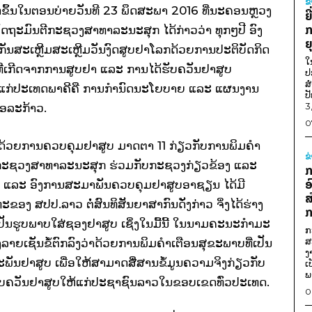
ຂ
ັດຂຶ້ນໃນຕອນບ່າຍວັນທີ 23 ພຶດສະພາ 2016 ທີ່ນະຄອນຫຼວງ
ຍ
ກ
ັດຖະມົນຕີກະຊວງສາທາລະນະສຸກ ໄດ້ກ່າວວ່າ ທຸກໆປີ ອົງ
ຍ
ນສະເຫຼີມສະເຫຼີມວັນງົດສູບຢາໂລກດ້ວຍການປະຕິບັດກິດ
ໃ
ຍທີ່ເກີດຈາກການສູບຢາ ແລະ ການໄດ້ຮັບຄວັນຢາສູບ
ປ
ສ
ໂຫຽດແກ່ປະເທດພາຄີຄື ການກໍານົດນະໂຍບາຍ ແລະ ແຜນງານ
ປ
3
ື່ອລະກ້າວ.
0
່າດ້ວຍການຄວບຄຸມຢາສູບ ມາດຕາ 11 ກ່ຽວກັບການພິມຄໍາ
ຂ
ບ ກະຊວງສາທາລະນະສຸກ ຮ່ວມກັບກະຊວງກ່ຽວຂ້ອງ ແລະ
ກ
ອ
ໂລກ ແລະ ອົງການສະມາພັນຄວບຄຸມຢາສູບອາຊຽນ ໄດ້ມີ
ສ
ງ ສປປ.ລາວ ຕໍ່ສົນທິສັນຍາສາກົນດັ່ງກ່າວ ຈິ່ງໄດ້ຮ່າງ
ກ
່ເປັນຮູບພາບໃສ່ຊອງຢາສູບ ເຊິ່ງໃນມື້ນີ້ ໃນນາມຄະນະກໍາມະ
ກ
ສ
າຍເຊັນຂໍ້ຕົກລົງວ່າດ້ວຍການພິມຄໍາເຕືອນສຸຂະພາບທີ່ເປັນ
ງ
ັນຢາສູບ ເພື່ອໃຫ້ສາມາດສື່ສານຂໍ້ມູນຄວາມຈິງກ່ຽວກັບ
ເ
ພ
ຮັບຄວັນຢາສູບໃຫ້ແກ່ປະຊາຊົນລາວໃນຂອບເຂດທົ່ວປະເທດ.
0