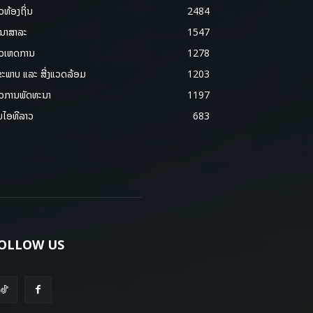
າວທ້ອງຖິ່ນ
2484
ນາສາລະ
1547
າວເຫດການ
1278
ຂະພາບ ແລະ ສີ່ງແວດລ້ອມ
1203
າວການພັດທະນາ
1197
ມໄອທີລາວ
683
OLLOW US