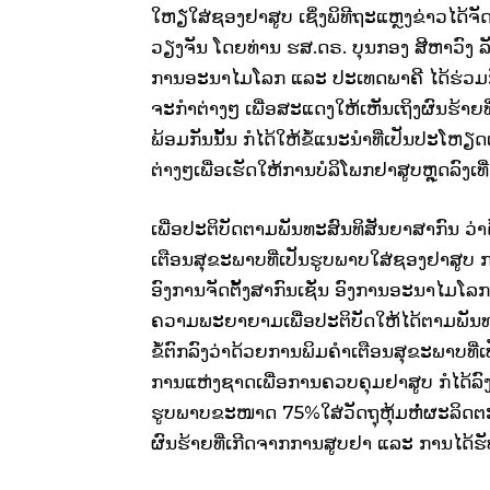
ໃຫຽ່ໃສ່ຊອງຢາສູບ ເຊິ່ງພິທີຖະແຫຼງຂ່າວ
ໄດ້ຈ
ວຽງຈັນ ໂດຍທ່ານ ຮສ.ດຣ. ບຸນກອງ ສີຫາວົງ ລ
ການອະນາໄມໂລກ ແລະ ປະເທດພາຄີ ໄດ້ຮ່ວມກັ
ຈະກໍາຕ່າງໆ ເພື່ອສະແດງໃຫ້ເຫັນເຖິງຜົນຮ້າ
ພ້ອມກັນນັ້ນ ກໍໄດ້ໃຫ້ຂໍ້ແນະນໍາທີ່ເປັນປະ
ຕ່າງໆເພື່ອເຮັດໃຫ້ການບໍລິໂພກຢາສູບຫຼຸດລົງເທ
ເພື່ອປະຕິບັດຕາມພັນທະສົນທິສັນຍາສາກົນ ວ
ເຕືອນສຸຂະພາບທີ່ເປັນຮູບພາບໃສ່ຊອງຢາສູ
ອົງການຈັດຕັ້ງສາກົນເຊັ່ນ ອົງການອະນາໄມ
ຄວາມພະຍາຍາມເພື່ອປະຕິບັດໃຫ້ໄດ້ຕາມພັນທະຂອ
ຂໍ້ຕົກລົງວ່າດ້ວຍການພິມຄໍາເຕືອນສຸຂະພາບທີ
ການແຫ່ງຊາດເພື່ອການຄວບຄຸມຢາສູບ ກໍໄດ້ລົງລ
ຮູບພາບຂະໜາດ 75%ໃສ່ວັດຖຸຫຸ້ມຫໍ່ຜະລິດຕະພ
ຜົນຮ້າຍທີ່ເກີດຈາກການສູບຢາ ແລະ ການໄດ້