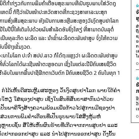
ິຕິກໍາກ່ຽວກັບການພິມຄໍາເຕືອນສຸຂະພາບທີ່ເປັນຮູບພາບໃສ່ວັດຖຸ
ຂ
ຍເຫດນີ້ ກໍຖືວ່າເປັນໜ້າປະຫວັດສາດທີ່ກະຊວງສາທາລະນະສຸກ
ຈ
ຫ
ນສົ່ງເສີມສຸຂະພາບ ທັງເປັນການສະເຫຼີມສະຫຼອງວັນງົດສູບຢາໂລກ
ສ
ນປີນີ້ໃຫ້ເຕັມໄປດ້ວຍຜົນສໍາເລັດອັນຍິ່ງໃຫຽ່ ທີ່ສາມາດບັນລຸຕໍ່
ຖ
ຊ
ໍາເນີນທຸລະກິດ ຜະລິດ ແລະ ນໍາເຂົ້າຜະລິດຕະພັນຢາສູບ ຈົ່ງໃຫ້ຄວາມ
ຂ
ນີ້ຢ່າງເຂັ້ມງວດ.
ກ
ເ
ອະນາໄມໂລກ ປະຈໍາ ສປປ.ລາວ ກໍໄດ້ຖະແຫຼງວ່າ ຜະລິດຕະພັນຢາສູບ
ໂ
ບທີ່ທົ່ວໂລກໄດ້ຜະເຊີນໜ້າຕະຫຼອດມາ ເຊິ່ງໃນແຕ່ລະປີມີຄົນເສຍຊີວິດ
0
ໍາລັບໃນພາກພື້ນປາຊີຟິກຕາເວັນຕົກ ມີຄົນເສຍຊີວິດ 2 ຄົນໃນທຸກ 1
ຂ
ຮ
 ກໍໄດ້ເຫັນດີສະເຫຼີມສະຫຼອງ ວັນງົດສູບຢາໂລກ ພາຍໃຕ້ຄໍາ
ກ
ບໃຫຽ່ ໃສ່ຊອງຢາສູບ ເຊິ່ງໃນສົນທິສັນຍາສາກົນວ່າດ້ວຍ
ອ
ວ
ັນພາຄີຈົ່ງສ້າງຄວາມພ້ອມເພື່ອກ້າວໄປສູ່ການມີຊອງຢາ
ເ
ສ່ວນການພິມຄໍາເຕືອນທີ່ເປັນຮູບພາບໃສ່ສິ່ງຫຸ້ມຫໍ່
0
າຍເຊັ່ນ ສື່ໃຫ້ເຫັນຜົນຮ້າຍທີ່ເກີດຈາກການສູບຢາ ແລະ
 ຄິດຢາກອອກຢາສູບ ແລະ ນໍາໄປສູ່ການອອກຢາສູບ ດັງນັ້ນ