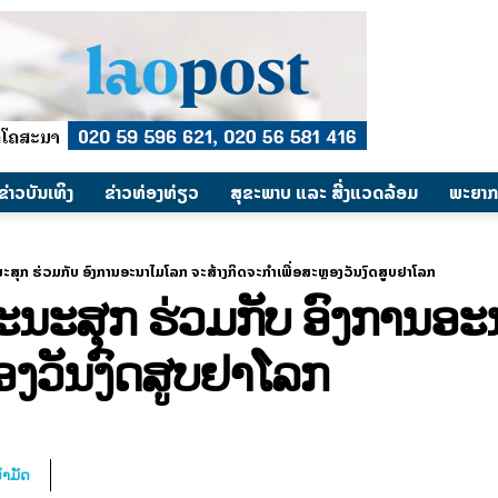
​ຂ່າວບັນເທິງ
​ຂ່າວທ່ອງທ່ຽວ
ສຸຂະພາບ ແລະ ສີ່ງແວດລ້ອມ
ພະຍາກ
ະສຸກ ຮ່ວມກັບ ອົງການອະນາໄມໂລກ ຈະສ້າງກິດຈະກໍາເພື່ອສະຫຼອງວັນງົດສູບຢາໂລກ
ລະນະສຸກ ຮ່ວມກັບ ອົງການອ
ຼອງວັນງົດສູບຢາໂລກ
້ຳມັດ