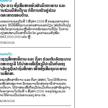
່າວພາຍ​ໃນ
ີ່ປຸ່ນ-ລາວ ສົ່ງເສີມສາຍພົວພັນມິດຕະພາບ ແລະ
ານຮ່ວມມືອັນດີງາມ ກໍຄືການເປັນຄູ່ຮ່ວມ
ຸດທະສາດຮອບດ້ານ.
ນຕອນບ່າຍຂອງວັນທີ 5 ສິງຫາ 2026 ທີ່ ກະຊວງການຕ່າງ
ະເທດ ໄດ້ມີພິທີລົງນາມເອກະສານແລກປ່ຽນ (ສະບັບປັບປຸງ)
ໍາລັບໂຄງການຊ່ວຍເຫຼືອລ້າຈາກລັດຖະບານຍີ່ປຸ່ນ ໃນການ
ັບປຸງສະໜາມບິນສາກົນວັດໄຕ ມູນຄ່າລວມທັງໝົດ
,863,000,000 ເຢນ ຫຼື...
7/08/2026
່າວພາຍ​ໃນ
ະຊວງສຶກສາທິການ ແລະ ກິລາ ຮ່ວມກັບລັດຖະບານ
ົດສະຕຣາລີ ໄດ້ນຳສະເໜີເຄື່ອງມືປະເມີນຕົນເອງ
ຳລັບຄູຊັ້ນປະຖົມສຶກສາ ເພື່ອສົ່ງເສີມຄຸນນະພາບ
ານສຶກສາ.
ະຊວງສຶກສາທິການ ແລະ ກິລາ (ສສກ), ໂດຍໄດ້ຮັບການ
ະໜັບສະໜູນຈາກ ລັດຖະບານອົດສະຕຣາລີ ຜ່ານແຜນ
ານບີຄວາ, ໄດ້ນຳສະເໜີເຄື່ອງມືປະເມີນຕົນເອງສຳລັບຄູຢ່າງ
ປັນທາງການໃນວັນທີ 4 ສິງຫາ 2026. ກອງປະຊຸມແມ່ນ
າຍໃຕ້ການເປັນປະທານຂອງ ທ່ານ ປອ...
6/08/2026