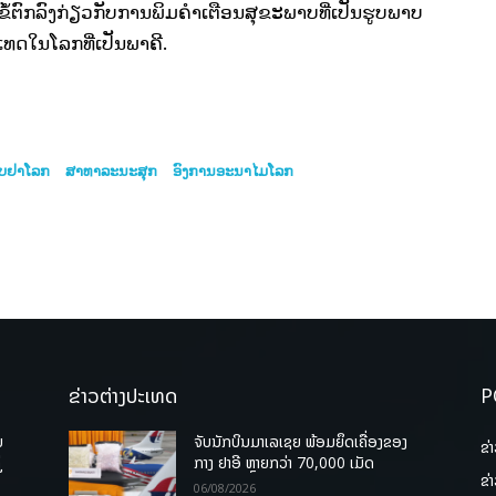
້ຕົກລົງກ່ຽວກັບການພິມຄໍາເຕືອນສຸຂະພາບທີ່ເປັນຮູບພາບ
ທດໃນໂລກທີ່ເປັນພາຄີ.
ສູບຢາໂລກ
ສາທາລະນະສຸກ
ອົງການອະນາໄມໂລກ
ຂ່າວຕ່າງປະເທດ
P
ບ
ຈັບນັກບິນມາເລເຊຍ ພ້ອມຍຶດເຄື່ອງຂອງ
ຂ່
່
ກາງ ຢາອີ ຫຼາຍກວ່າ 70,000 ເມັດ
ຂ່
06/08/2026