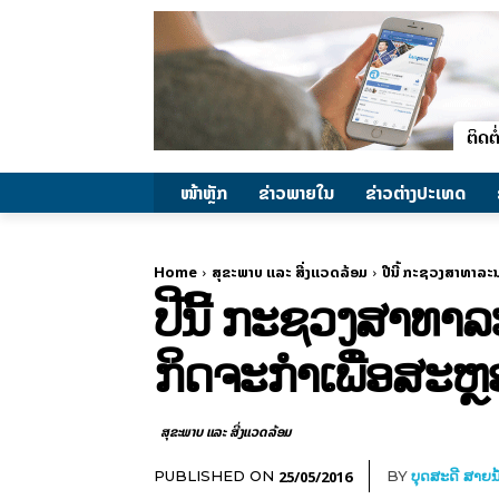
ໜ້າຫຼັກ
ຂ່າວພາຍ​ໃນ
ຂ່າວຕ່າງປະເທດ
Home
ສຸຂະພາບ ແລະ ສີ່ງແວດລ້ອມ
ປີນີ້ ກະຊວງສາທາລະນ
ປີນີ້ ກະຊວງສາທາ
ກິດຈະກໍາເພື່ອສະຫ
ສຸຂະພາບ ແລະ ສີ່ງແວດລ້ອມ
25/05/2016
PUBLISHED ON
BY
ບຸດສະດີ ສາຍນ