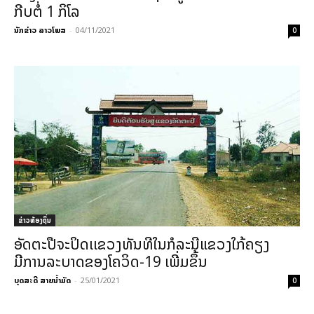
ກີບຕໍ່ 1 ກິໂລ
ນັກຂ່າວ ລາວໂພສ
-
04/11/2021
0
ຂ່າວທ້ອງຖິ່ນ
ອັດຕະປືຈະປິດເເຂວງທັນທີໃນກໍລະນີແຂວງໃກ້ຄຽງ
ມີການລະບາດຂອງໂຄວິດ-19 ເພີ່ມຂຶ້ນ
ບຸດສະດີ ສາຍນ້ຳມັດ
-
25/01/2021
0