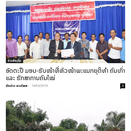
ຂ່າວທ້ອງຖິ່ນ
ອັດຕະປື ມອບ-ຮັບໜ້າທີ່ຫົວໜ້າພະແນກຍຸຕິທໍາ ຄົນເກົ່າ
ແລະ ຮັກສາການຄົນໃໝ່
ນັກຂ່າວ ລາວໂພສ
-
14/06/2019
0