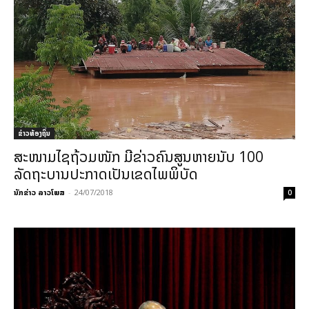
ຂ່າວທ້ອງຖິ່ນ
ສະໜາມໄຊຖ້ວມໜັກ ມີຂ່າວຄົນສູນຫາຍນັບ 100
ລັດຖະບານປະກາດເປັນເຂດໄພພິບັດ
ນັກຂ່າວ ລາວໂພສ
-
24/07/2018
0