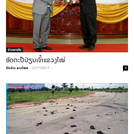
ຂ່າວພາຍ​ໃນ
ອັດຕະປືປ່ຽນເຈົ້າແຂວງໃໝ່
ນັກຂ່າວ ລາວໂພສ
-
21/11/2017
0