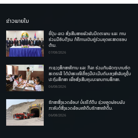
ຂ່າວພາຍໃນ
ຍີ່ປຸ່ນ-ລາວ ສົ່ງເສີມສາຍພົວພັນມິດຕະພາບ ແລະ ການ
ຮ່ວມມືອັນດີງາມ ກໍຄືການເປັນຄູ່ຮ່ວມຍຸດທະສາດຮອບ
ດ້ານ.
07/08/2026
ກະຊວງສຶກສາທິການ ແລະ ກິລາ ຮ່ວມກັບລັດຖະບານອົດ
ສະຕຣາລີ ໄດ້ນຳສະເໜີເຄື່ອງມືປະເມີນຕົນເອງສຳລັບຄູຊັ້ນ
ປະຖົມສຶກສາ ເພື່ອສົ່ງເສີມຄຸນນະພາບການສຶກສາ.
06/08/2026
ຮັກສາສິ່ງແວດລ້ອມ! ບໍ່ແຮ່ໃຕ້ດິນ ຊ່ວຍຫຼຸດຜ່ອນຜົນ
ກະທົບຕໍ່ສິ່ງແວດລ້ອມໜ້າດິນຮັກສາໜ້າດິນ.
06/08/2026