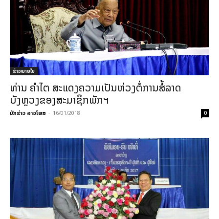
ຂ່າວພາຍ​ໃນ
ທ່ານ ຄໍາໄຕ ສະແດງຄວາມເປັນຫ່ວງຕໍ່ການສໍ້ລາດ
ບັງຫຼວງຂອງສະມາຊິກພັກຯ
ນັກຂ່າວ ລາວໂພສ
-
16/01/2018
0