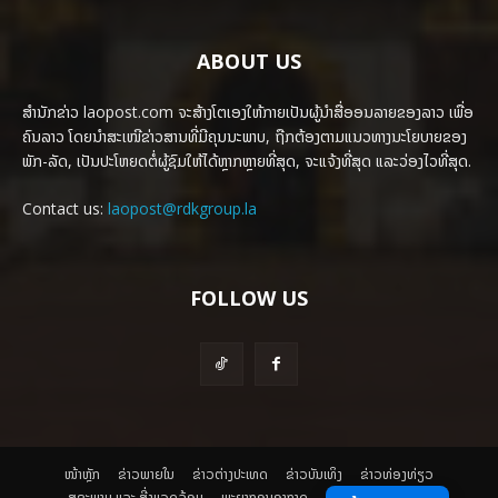
ABOUT US
ສຳນັກຂ່າວ laopost.com ຈະສ້າງໂຕເອງໃຫ້ກາຍເປັນຜູ້ນຳສື່ອອນລາຍຂອງລາວ ເພື່ອ
ຄົນລາວ ໂດຍນຳສະເໜີຂ່າວສານທີ່ມີຄຸນນະພາບ, ຖືກຕ້ອງຕາມແນວທາງນະໂຍບາຍຂອງ
ພັກ-ລັດ, ເປັນປະໂຫຍດຕໍ່ຜູ້ຊົມໃຫ້ໄດ້ຫຼາກຫຼາຍທີ່ສຸດ, ຈະແຈ້ງທີ່ສຸດ ແລະວ່ອງໄວທີ່ສຸດ.
Contact us:
laopost@rdkgroup.la
FOLLOW US
ໜ້າຫຼັກ
ຂ່າວພາຍ​ໃນ
ຂ່າວຕ່າງປະເທດ
​ຂ່າວບັນເທິງ
​ຂ່າວທ່ອງທ່ຽວ
ສຸຂະພາບ ແລະ ສີ່ງແວດລ້ອມ
ພະຍາກອນອາກາດ