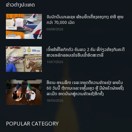
ຂ່າວຕ່າງປະເທດ
ຈັບນັກບິນມາເລເຊຍ ພ້ອມຍຶດເຄື່ອງຂອງກາງ ຢາອີ ຫຼາຍ
ກວ່າ 70,000 ເມັດ
06/08/2026
ເຈົ້າໜ້າທີ່ໄທກັກຕົວ ຄົນລາວ 2 ຄົນ ທີ່ກ່ຽວຂ້ອງກັບຄະດີ
ສາວແອລັກລອບເຮໂຣອີນເຂົ້າອົດສະຕາລີ
16/07/2026
ອີຣານ-ອາເມລິກາ ເຈລະຈາຍຸດຕິຄວາມຂັດແຍ່ງ! ພາຍໃນ
60 ວັນນີ້ ຖ້າການເຈລະຈາຫຼົ້ມເຫຼວ ຫຼື ມີຝ່າຍໃດຝ່າຍໜຶ່ງ
ລະເມີດ ອາດນໍາມາສູ່ຄວາມຂັດແຍ້ງອີກຄັ້ງ
18/06/2026
POPULAR CATEGORY