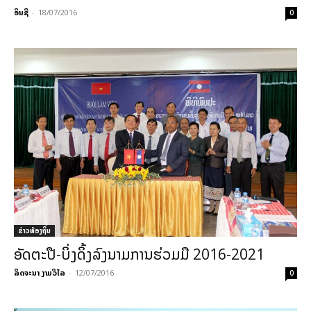
ອິນຊີ
-
18/07/2016
0
ຂ່າວທ້ອງຖິ່ນ
ອັດຕະປື-ບິ່ງດິ້ງລົງນາມການຮ່ວມມື 2016-2021
ລິດຈະນາ ງາມວິໄລ
-
12/07/2016
0