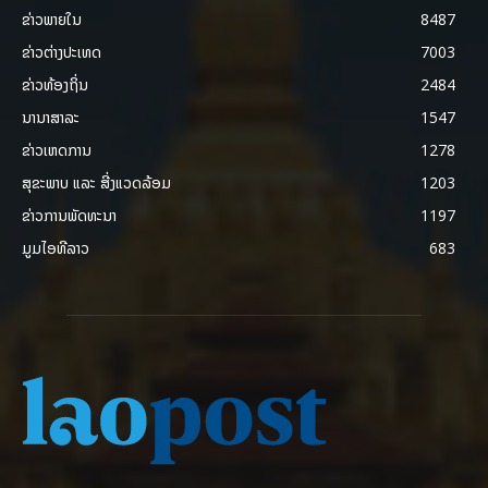
ຂ່າວພາຍ​ໃນ
8487
ຂ່າວຕ່າງປະເທດ
7003
ຂ່າວທ້ອງຖິ່ນ
2484
ນານາສາລະ
1547
ຂ່າວເຫດການ
1278
ສຸຂະພາບ ແລະ ສີ່ງແວດລ້ອມ
1203
ຂ່າວການພັດທະນາ
1197
ມູມໄອທີລາວ
683