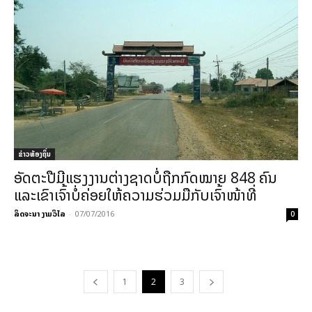
ຂ່າວທ້ອງຖິ່ນ
ອັດຕະປືມີແຮງງານຕ່າງຊາດບໍ່ຖືກກົດໝາຍ 848 ຄົນ
ແລະເຂົາເຈົ້າບໍ່ຄ່ອຍໃຫ້ຄວາມຮ່ວມມືກັບເຈົ້າໜ້າທີ່
ລິດຈະນາ ງາມວິໄລ
-
07/07/2016
0
1
2
3