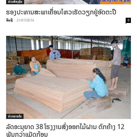
ຂ່າວທ້ອງຖິ່ນ
ຮອງປະທານສະພາເຄື່ອນໄຫວເຮັດວຽກຢູ່ອັດຕະປື
ອິນຊີ
-
21/07/2016
0
ຂ່າວພາຍ​ໃນ
ລັດອະນຸຍາດ 38 ໂຮງງານສົ່ງອອກໄມ້ຝານ ຕົກຄ້າງ 12
ພັນກວ່າແມັດກ້ອນ