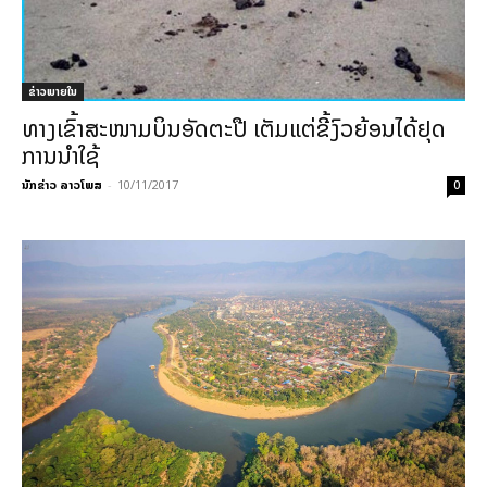
ຂ່າວພາຍ​ໃນ
ທາງເຂົ້າສະໜາມບິນອັດຕະປື ເຕັມແຕ່ຂີ້ງົວຍ້ອນໄດ້ຢຸດ
ການນຳໃຊ້
ນັກຂ່າວ ລາວໂພສ
-
10/11/2017
0