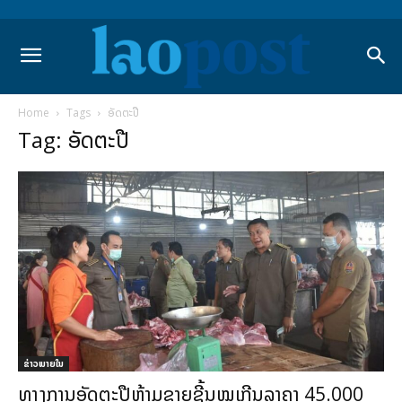
Home
Tags
ອັດຕະປື
Tag: ອັດຕະປື
ຂ່າວພາຍ​ໃນ
ທາງການອັດຕະປືຫ້າມຂາຍຊີ້ນໝູເກີນລາຄາ 45.000