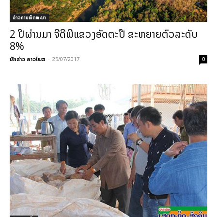
ຂ່າວການພັດທະນາ
2 ປີຜ່ານມາ ຈີດີພີແຂວງອັດຕະປື ຂະຫຍາຍຕົວລະດັບ
8%
ນັກຂ່າວ ລາວໂພສ
-
25/07/2017
0