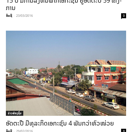
15 ປີ ມີ​ການ​ລົງ­ທຶນ​ພາກ​ເອ­ກະ​ຊົນ ຢູ່​ອັດ​ຕະ​ປື 59 ໂຄງ­
ການ
ອິນຊີ
-
23/03/2016
0
ຂ່າວທ້ອງຖິ່ນ
ອັດ​ຕະ​ປື ມີ​ທຸ­ລະ​ກິດເອ­ກະ​ຊົນ 4 ພັນ​ກວ່າຫົວ­ໜ່ວຍ
ອິນຊີ
-
29/02/2016
0