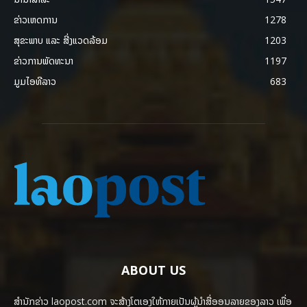
ຂ່າວເຫດການ
1278
ສຸຂະພາບ ແລະ ສີ່ງແວດລ້ອມ
1203
ຂ່າວການພັດທະນາ
1197
ມູມໄອທີລາວ
683
ABOUT US
ສຳນັກຂ່າວ laopost.com ຈະສ້າງໂຕເອງໃຫ້ກາຍເປັນຜູ້ນຳສື່ອອນລາຍຂອງລາວ ເພື່ອ