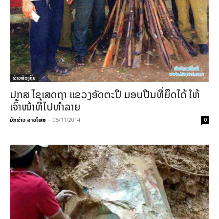
ຂ່າວທ້ອງຖິ່ນ
ປກສ ໄຊເສດຖາ ແຂວງອັດຕະປື ມອບປືນທີ່ຍຶດໄດ້ ໃຫ້
ເຈົ້າໜ້າທີ່ໄປທຳລາຍ
ນັກຂ່າວ ລາວໂພສ
-
05/11/2014
0