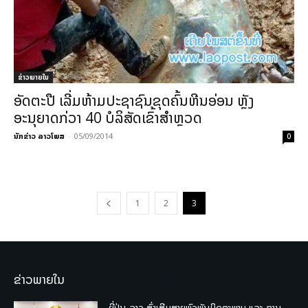
ຂ່າວພາຍ​ໃນ
ອັດຕະປື ເລີ່ມຫ້າມປະຊາຊົນຂຸດຄົ້ນຫີນອ່ອນ ຫຼັງ
ອະນຸຍາດກ່ວາ 40 ບໍລິສັດເຂົ້າສຳຫຼວດ
ນັກຂ່າວ ລາວໂພສ
-
05/09/2014
0
1
2
3
ຂ່າວພາຍໃນ
ຍີ່ປຸ່ນ-ລາວ ສົ່ງເສີມສາຍພົວພັນມິດຕະພາບ ແລະ ການ