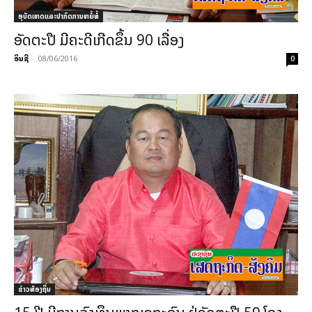
ອຸບັດເຫດແລະປາກົດການຫຍໍ້ທໍ້
ອັດຕະປື ມີຄະດີເກີດຂຶ້ນ 90 ເລື່ອງ
ອິນຊີ
-
08/06/2016
0
ຂ່າວທ້ອງຖິ່ນ