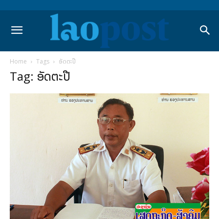
Home
Tags
ອັດຕະປື
Tag: ອັດຕະປື