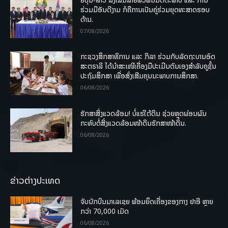
ຮ່ວມມືອັນດີງາມ ກໍຄືການເປັນຄູ່ຮ່ວມຍຸດທະສາດຮອບ
ດ້ານ.
07/08/2026
ກະຊວງສຶກສາທິການ ແລະ ກິລາ ຮ່ວມກັບລັດຖະບານອົດ
ສະຕຣາລີ ໄດ້ນຳສະເໜີເຄື່ອງມືປະເມີນຕົນເອງສຳລັບຄູຊັ້ນ
ປະຖົມສຶກສາ ເພື່ອສົ່ງເສີມຄຸນນະພາບການສຶກສາ.
06/08/2026
ຮັກສາສິ່ງແວດລ້ອມ! ບໍ່ແຮ່ໃຕ້ດິນ ຊ່ວຍຫຼຸດຜ່ອນຜົນ
ກະທົບຕໍ່ສິ່ງແວດລ້ອມໜ້າດິນຮັກສາໜ້າດິນ.
06/08/2026
ຂ່າວຕ່າງປະເທດ
ຈັບນັກບິນມາເລເຊຍ ພ້ອມຍຶດເຄື່ອງຂອງກາງ ຢາອີ ຫຼາຍ
ກວ່າ 70,000 ເມັດ
06/08/2026