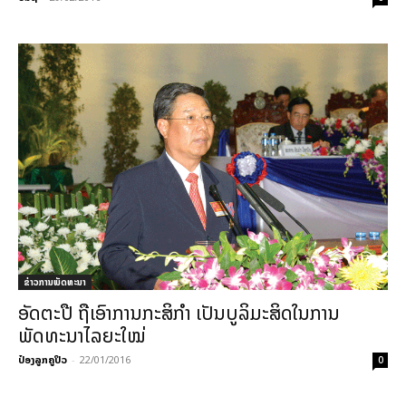
ຂ່າວການພັດທະນາ
ອັດຕະປື ຖືເອົາການກະສິກຳ ເປັນບູລິມະສິດໃນການ
ພັດທະນາໄລຍະໃໝ່
ປ໋ອງລູກຄູປິວ
-
22/01/2016
0