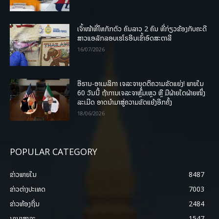
ເຈົ້າໜ້າທີ່ໄທກັກຕົວ ຄົນລາວ 2 ຄົນ ທີ່ກ່ຽວຂ້ອງກັບຄະດີ
ສາວແອລັກລອບເຮໂຣອີນເຂົ້າອົດສະຕາລີ
16/07/2026
ອີຣານ-ອາເມລິກາ ເຈລະຈາຍຸດຕິຄວາມຂັດແຍ່ງ! ພາຍໃນ
60 ວັນນີ້ ຖ້າການເຈລະຈາຫຼົ້ມເຫຼວ ຫຼື ມີຝ່າຍໃດຝ່າຍໜຶ່ງ
ລະເມີດ ອາດນໍາມາສູ່ຄວາມຂັດແຍ້ງອີກຄັ້ງ
18/06/2026
POPULAR CATEGORY
ຂ່າວພາຍ​ໃນ
8487
ຂ່າວຕ່າງປະເທດ
7003
ຂ່າວທ້ອງຖິ່ນ
2484
ນານາສາລະ
1547