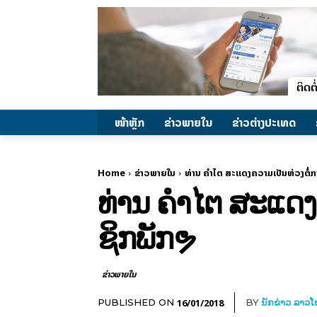
ໜ້າຫຼັກ
ຂ່າວພາຍ​ໃນ
ຂ່າວຕ່າງປະເທດ
Home
ຂ່າວພາຍ​ໃນ
ທ່ານ ຄໍາໄຕ ສະແດງຄວາມເປັນຫ່ວງຕໍ່
ທ່ານ ຄໍາໄຕ ສະແດງ
ຊິກພັກຯ
ຂ່າວພາຍ​ໃນ
16/01/2018
PUBLISHED ON
BY
ນັກຂ່າວ ລາວ