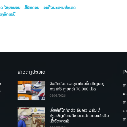
ລັດ ໄຊຍະພອນ
ສີພັນດອນ
ອະດີດປະທານປະເທດ
ງ​ອັດ​ຕະ​ປື
ຂ່າວຕ່າງປະເທດ
P
ບ
ຈັບນັກບິນມາເລເຊຍ ພ້ອມຍຶດເຄື່ອງຂອງ
ຂ່
່
ກາງ ຢາອີ ຫຼາຍກວ່າ 70,000 ເມັດ
ຂ່
06/08/2026
ຂ່
ເຈົ້າໜ້າທີ່ໄທກັກຕົວ ຄົນລາວ 2 ຄົນ ທີ່
ນາ
ກ່ຽວຂ້ອງກັບຄະດີສາວແອລັກລອບເຮໂຣອີນ
ຂ່
ເຂົ້າອົດສະຕາລີ