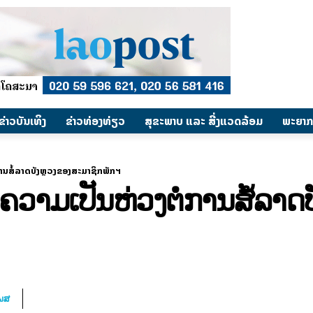
​ຂ່າວບັນເທິງ
​ຂ່າວທ່ອງທ່ຽວ
ສຸຂະພາບ ແລະ ສີ່ງແວດລ້ອມ
ພະຍາກ
ການສໍ້ລາດບັງຫຼວງຂອງສະມາຊິກພັກຯ
ຄວາມເປັນຫ່ວງຕໍ່ການສໍ້ລາ
ໂພສ