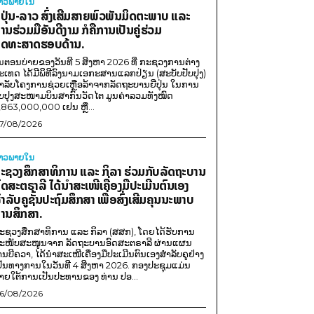
່າວພາຍ​ໃນ
ີ່ປຸ່ນ-ລາວ ສົ່ງເສີມສາຍພົວພັນມິດຕະພາບ ແລະ
ານຮ່ວມມືອັນດີງາມ ກໍຄືການເປັນຄູ່ຮ່ວມ
ຸດທະສາດຮອບດ້ານ.
ນຕອນບ່າຍຂອງວັນທີ 5 ສິງຫາ 2026 ທີ່ ກະຊວງການຕ່າງ
ະເທດ ໄດ້ມີພິທີລົງນາມເອກະສານແລກປ່ຽນ (ສະບັບປັບປຸງ)
ໍາລັບໂຄງການຊ່ວຍເຫຼືອລ້າຈາກລັດຖະບານຍີ່ປຸ່ນ ໃນການ
ັບປຸງສະໜາມບິນສາກົນວັດໄຕ ມູນຄ່າລວມທັງໝົດ
,863,000,000 ເຢນ ຫຼື...
7/08/2026
່າວພາຍ​ໃນ
ະຊວງສຶກສາທິການ ແລະ ກິລາ ຮ່ວມກັບລັດຖະບານ
ົດສະຕຣາລີ ໄດ້ນຳສະເໜີເຄື່ອງມືປະເມີນຕົນເອງ
ຳລັບຄູຊັ້ນປະຖົມສຶກສາ ເພື່ອສົ່ງເສີມຄຸນນະພາບ
ານສຶກສາ.
ະຊວງສຶກສາທິການ ແລະ ກິລາ (ສສກ), ໂດຍໄດ້ຮັບການ
ະໜັບສະໜູນຈາກ ລັດຖະບານອົດສະຕຣາລີ ຜ່ານແຜນ
ານບີຄວາ, ໄດ້ນຳສະເໜີເຄື່ອງມືປະເມີນຕົນເອງສຳລັບຄູຢ່າງ
ປັນທາງການໃນວັນທີ 4 ສິງຫາ 2026. ກອງປະຊຸມແມ່ນ
າຍໃຕ້ການເປັນປະທານຂອງ ທ່ານ ປອ...
6/08/2026