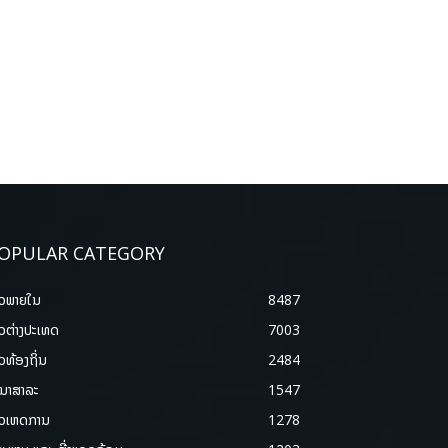
OPULAR CATEGORY
າວພາຍ​ໃນ
8487
າວຕ່າງປະເທດ
7003
າວທ້ອງຖິ່ນ
2484
ນາສາລະ
1547
າວເຫດການ
1278