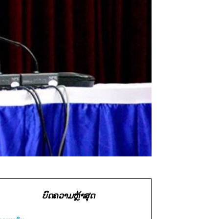
ບົດຄວາມຫຼ້າສຸດ