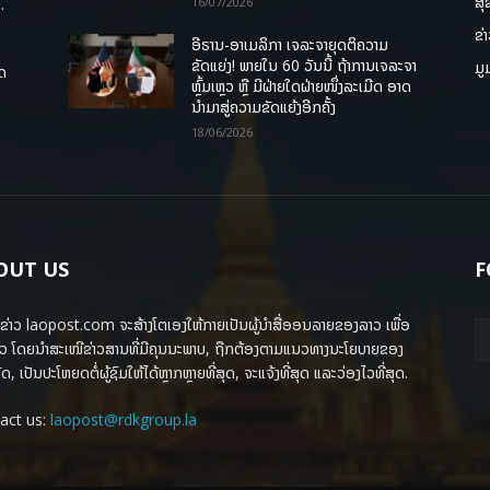
ສຸ
.
16/07/2026
ຂ່
ອີຣານ-ອາເມລິກາ ເຈລະຈາຍຸດຕິຄວາມ
ຂັດແຍ່ງ! ພາຍໃນ 60 ວັນນີ້ ຖ້າການເຈລະຈາ
ມູ
ຸດ
ຫຼົ້ມເຫຼວ ຫຼື ມີຝ່າຍໃດຝ່າຍໜຶ່ງລະເມີດ ອາດ
ນໍາມາສູ່ຄວາມຂັດແຍ້ງອີກຄັ້ງ
18/06/2026
OUT US
F
ຂ່າວ laopost.com ຈະສ້າງໂຕເອງໃຫ້ກາຍເປັນຜູ້ນຳສື່ອອນລາຍຂອງລາວ ເພື່ອ
ວ ໂດຍນຳສະເໜີຂ່າວສານທີ່ມີຄຸນນະພາບ, ຖືກຕ້ອງຕາມແນວທາງນະໂຍບາຍຂອງ
ດ, ເປັນປະໂຫຍດຕໍ່ຜູ້ຊົມໃຫ້ໄດ້ຫຼາກຫຼາຍທີ່ສຸດ, ຈະແຈ້ງທີ່ສຸດ ແລະວ່ອງໄວທີ່ສຸດ.
act us:
laopost@rdkgroup.la