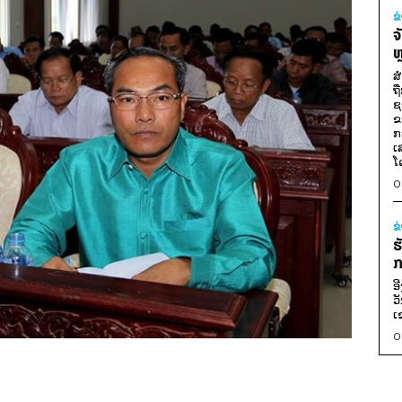
ຂ
ຈ
ຫ
ສ
ຖ
ຊ
ຂ
ກ
ເ
ໂ
0
ຂ
ຮ
ກ
ອ
ວ
ເ
0