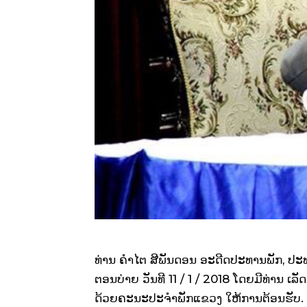
ທ່ານ ຄຳໄຕ ສີພັນດອນ ອະດີດປະທານພັກ, ປ
ຕອນບ່າຍ ວັນທີ 11 / 1 / 2018 ໂດຍມີທ່ານ ເ
ດ້ວຍຄະນະປະຈຳພັກແຂວງ ໃຫ້ການຕ້ອນຮັບ.