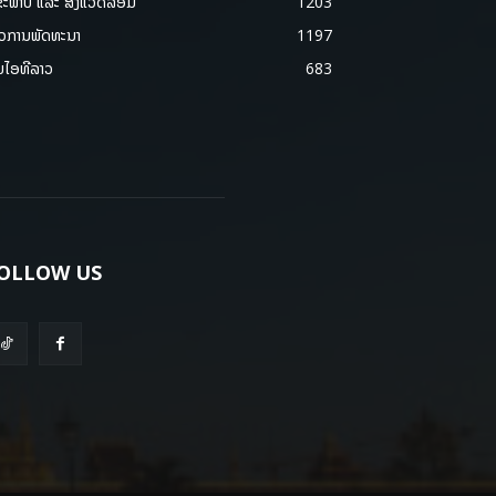
ຂະພາບ ແລະ ສີ່ງແວດລ້ອມ
1203
າວການພັດທະນາ
1197
ມໄອທີລາວ
683
OLLOW US