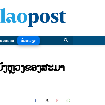
ອນອາກາດ
ຄົ້ນຫາວຽກ
ດບັງຫຼວງຂອງສະມາ