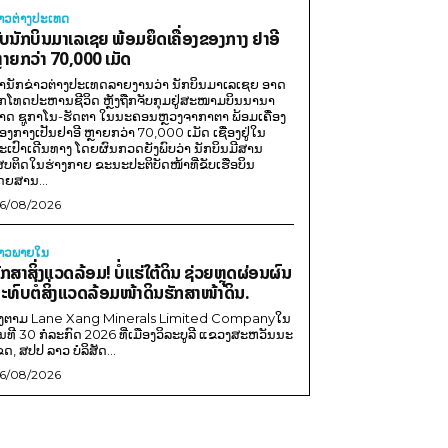
່າວຕ່າງປະເທດ
ັບນັກບິນມາເລເຊຍ ພ້ອມຍຶດເຄື່ອງຂອງກາງ ຢາອີ
ຼາຍກວ່າ 70,000 ເມັດ
ຳນັກຂ່າວຕ່າງປະເທດລາຍງານວ່າ ນັກບິນມາເລເຊຍ ອາດ
ືກໂທດປະຫານຊີວິດ ຫຼັງຖືກຈັບກຸມຢູ່ສະໜາມບິນນານາ
າດ ຊູກາໂນ-ຮັດຕາ ໃນນະຄອນຫຼວງຈາກາຕາ ພ້ອມເຄື່ອງ
ອງກາງເປັນຢາອີ ຫຼາຍກວ່າ 70,000 ເມັດ ເຊື່ອງຢູ່ໃນ
ະເປົາເດີນທາງ ໂດຍຜົນກວດຍັງພົບວ່າ ນັກບິນມີສານ
ສບຕິດໃນຮ່າງກາຍ ຂະນະປະຕິບັດໜ້າທີ່ຂັບເຮືອບິນ
ດຍສານ...
6/08/2026
່າວພາຍ​ໃນ
ັກສາສິ່ງແວດລ້ອມ! ບໍ່ແຮ່ໃຕ້ດິນ ຊ່ວຍຫຼຸດຜ່ອນຜົນ
ະທົບຕໍ່ສິ່ງແວດລ້ອມໜ້າດິນຮັກສາໜ້າດິນ.
ີງຕາມ Lane Xang Minerals Limited Companyໃນ
ັນທີ 30 ກໍລະກົດ 2026 ທີ່ເມືອງວິລະບູລີ ແຂວງສະຫວັນນະ
ຂດ, ສປປ ລາວ ບໍລິສັດ...
6/08/2026