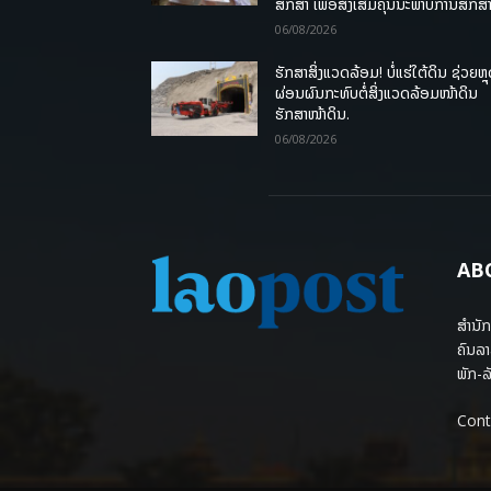
ສຶກສາ ເພື່ອສົ່ງເສີມຄຸນນະພາບການສຶກສາ
06/08/2026
ຮັກສາສິ່ງແວດລ້ອມ! ບໍ່ແຮ່ໃຕ້ດິນ ຊ່ວຍຫຼ
ຜ່ອນຜົນກະທົບຕໍ່ສິ່ງແວດລ້ອມໜ້າດິນ
ຮັກສາໜ້າດິນ.
06/08/2026
AB
ສຳນັກ
ຄົນລາ
ພັກ-ລັ
Cont