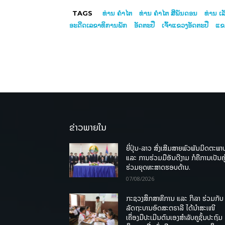
TAGS
ທ່ານ ຄຳໄຕ
ທ່ານ ຄຳໄຕ ສີພັນດອນ
ທ່ານ ເ
ອະດີດເລຂາທິການພັກ
ອັດຕະປື
ເຈົ້າແຂວງອັດຕະປື
ແຂວ
ຂ່າວພາຍໃນ
ຍີ່ປຸ່ນ-ລາວ ສົ່ງເສີມສາຍພົວພັນມິດຕະພາ
ແລະ ການຮ່ວມມືອັນດີງາມ ກໍຄືການເປັນຄູ
ຮ່ວມຍຸດທະສາດຮອບດ້ານ.
07/08/2026
ກະຊວງສຶກສາທິການ ແລະ ກິລາ ຮ່ວມກັບ
ລັດຖະບານອົດສະຕຣາລີ ໄດ້ນຳສະເໜີ
ເຄື່ອງມືປະເມີນຕົນເອງສຳລັບຄູຊັ້ນປະຖົມ