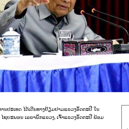
ະທານປະເທດ ໄດ້ເດີນທາງຢ້ຽມຢາມແຂວງອັດຕະປື ໃນ
ລັດ ໄຊຍະພອນ ເລຂາພັກແຂວງ, ເຈົ້າແຂວງອັດຕະປື ພ້ອມ