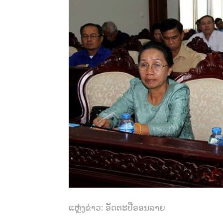
ແຫຼ່ງຂ່າວ: ອັດຕະປືອອນລາຍ