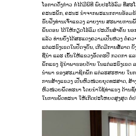
ໂອກາດດັ່ງກ່າວ ກໍ່ໄດ້ມີພິທີ ພົບປະໂອ້ລົມ ທ
ຄະນະພັກ, ຄະນະ ນຳຈາກພະແນກການອ້ອມຂ້າງ ຂ
ຮັບຟັງທ່ານເຈົ້າແຂວງ ລາຍງານ ສະພາບການພ
ພັນດອນ ໄດ້ໃຫ້ກຽດໂອ້ລົມ ປະເດັນສຳຄັນ ນອກ
ແລ້ວ ທ່ານຍັງໄດ້ສະແດງຄວາມເປັນຫ່ວງ ຕໍ່ຄ
ແຕ່ລະຂົງເຂດໃນປັດຈຸບັນ, ເກີດມີການສໍ້ລາດ ບ
ຊີ້ນຳ ແລະ ເນັ້ນໃຫ້ແຂວງອັດຕະປື ກວດກາ ແ
ພັກແຂງ ຮູ້ນໍາພາຮອບດ້ານ ໃນແຕ່ລະຂົງເຂ
ນຳພາ ຂອງສະມາຊິກພັກ ແຕ່ລະສະຫາຍ ໃນການເ
ການສ້າງແຂວງ ເປັນຫົວໜ່ວຍຍຸດທະສາດ, ສ້າງ
ຫົວໜ່ວຍພັດທະນາ ໂດຍນຳໃຊ້ທ່າແຮງ ດ້ານ
ໃນການພັດທະນາ ໃຫ້ເກີດປະໂຫຍດສູງສຸດ ຕໍ