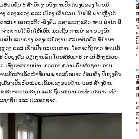
ຂ
ີ່ສະໂມສອນຊັ້ນ 5 ສຳນັກງານອົງການປົກຄອງແຂວງ ໂດຍມີ
ຍ
ກ
ອງແຂວງ ແລະ ເມືອງ ເຂົ້າຮ່ວມ. ໃນພິທີ ພາຍຫຼັງໄດ້
ຍ
ັດທະນາ ເສດຖະກິດ-ສັງຄົມ ຂອງແຂວງແລ້ວ ທ່ານ ຄຳໄຕ ສີ
ໃ
ຈາກທ່ານໄດ້ຍົກໃຫ້ເຫັນ ມູນເຊື້ອ ການນຳພາ ຂອງພັກ
ປ
ສ
ວາມເປັນແບບຢ່າງ ຂອງພະນັກງານ ສະມາຊິກພັກ ທີ່ນຳພາ
ປ
3
ັງຫຼວງ ແລະ ເຮັດເປັນຂະບວນການ, ໂອກາດດັ່ງກ່າວ ທ່ານໄດ້
0
ລະ ປັບປຸງຄືນ ວຽກງານພັກ ໂດຍສະເພາະ ການກໍ່ສ້າງໜ່ວຍ
ດ ລວມທັງຮາກຖານບ້ານ ກວດກາ ຄວາມຮັບຜິດຊອບ ການ
ຂ
ຮັດສຳເລັດໜ້າທີ່ຕາມພາລະບົດບາດ ພ້ອມທັງ ປັບປຸງຄືນ
ກ
ອ
ເມືອງເປັນຫົວໜ່ວຍເຂັ້ມແຂງຮອບດ້ານ ແລະ ສ້າງບ້ານ
ສ
ຊັບພະຍາກອນມະນຸດ ແລະ ຊັບພະຍາກອນທຳມະຊາດ ເຂົ້າ
ກ
່ປະຊາຊົນ ແລະ ປະເທດຊາດ.
ກ
ສ
ງ
ເ
ພ
0